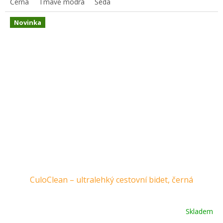
Černá
Tmavě modrá
Šedá
Novinka
CuloClean – ultralehký cestovní bidet, černá
Skladem