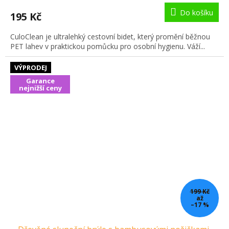
Do košíku
195 Kč
CuloClean je ultralehký cestovní bidet, který promění běžnou
PET lahev v praktickou pomůcku pro osobní hygienu. Váží...
VÝPRODEJ
Garance
nejnižší ceny
199 Kč
až
–17 %