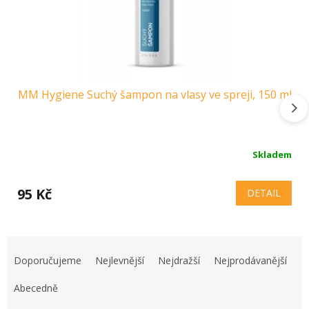
MM Hygiene Suchý šampon na vlasy ve spreji, 150 ml
Skladem
95 Kč
DETAIL
Ř
a
Doporučujeme
Nejlevnější
Nejdražší
Nejprodávanější
z
e
Abecedně
n