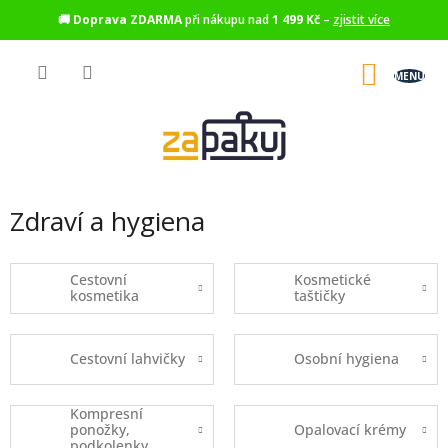
🚚
Doprava ZDARMA
při nákupu nad
1 499 Kč
–
zjistit více
Přejít
na
NÁKU
obsah
KOŠÍK
Zdraví a hygiena
Cestovní
Kosmetické
kosmetika
taštičky
Cestovní lahvičky
Osobní hygiena
Kompresní
ponožky,
Opalovací krémy
podkolenky