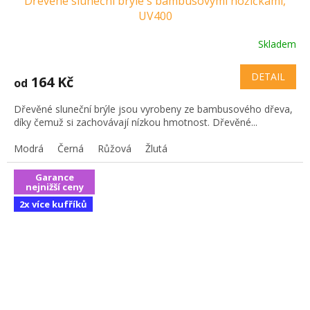
Dřevěné sluneční brýle s bambusovými nožičkami,
UV400
Skladem
DETAIL
164 Kč
od
Dřevěné sluneční brýle jsou vyrobeny ze bambusového dřeva,
díky čemuž si zachovávají nízkou hmotnost. Dřevěné...
Modrá
Černá
Růžová
Žlutá
Garance
nejnižší ceny
2x více kufříků