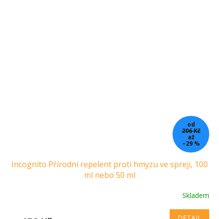
od
206 Kč
až
–29 %
Incognito Přírodní repelent proti hmyzu ve spreji, 100
ml nebo 50 ml
Skladem
DETAIL