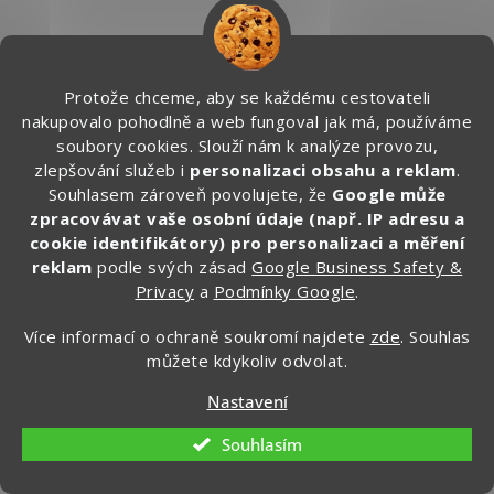
299 Kč
–1 %
Protože chceme, aby se každému cestovateli
nakupovalo pohodlně a web fungoval jak má, používáme
soubory cookies. Slouží nám k analýze provozu,
Kompresní podkolenky do letadla, unisex, barevné
zlepšování služeb i
personalizaci obsahu a reklam
.
Souhlasem zároveň povolujete, že
Google může
zpracovávat vaše osobní údaje (např. IP adresu a
Skladem
cookie identifikátory) pro personalizaci a měření
reklam
podle svých zásad
Google Business Safety &
DETAIL
296 Kč
Privacy
a
Podmínky Google
.
Kompresní podkolenky do letadla, na delší cesty vlakem nebo
Více informací o ochraně soukromí najdete
zde
. Souhlas
autobusem. Využijete je ale také pro sportovní aktivity....
můžete kdykoliv odvolat.
Nastavení
Souhlasím