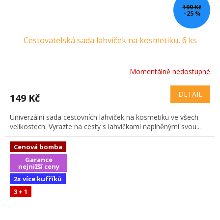
199 Kč
–25 %
Cestovatelská sada lahviček na kosmetiku, 6 ks
Momentálně nedostupné
DETAIL
149 Kč
Univerzální sada cestovních lahviček na kosmetiku ve všech
velikostech. Vyrazte na cesty s lahvičkami naplněnými svou...
Cenová bomba
Garance
nejnižší ceny
2x více kufříků
3 + 1