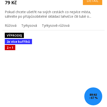
DETAIL
79 Kč
Pokud chcete ušetřit na svých cestách co nejvíce místa,
sáhněte po přizpůsobitelné skládací lahvičce čili tubě o...
Růžová
Tyrkysová
Tyrkysově-růžová
VÝPRODEJ
2x více kufříků
2 + 1
89 Kč
–67 %