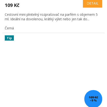
DETAIL
109 Kč
Cestovní mini plnitelný rozprašovač na parfém s objemem 5
ml. Ideální na dovolenou, krátký výlet nebo jen tak do...
Černá
Tip
109 Kč
–9 %