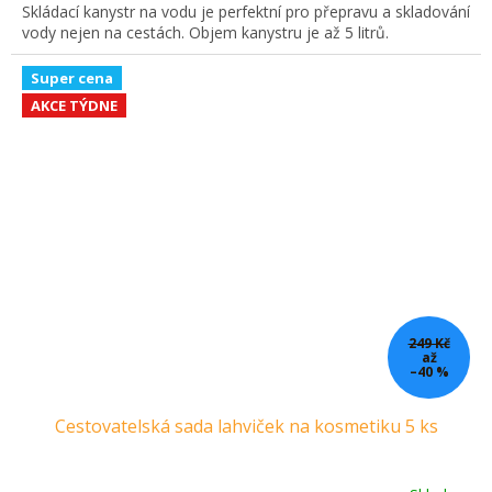
Skládací kanystr na vodu je perfektní pro přepravu a skladování
vody nejen na cestách. Objem kanystru je až 5 litrů.
Super cena
AKCE TÝDNE
249 Kč
až
–40 %
Cestovatelská sada lahviček na kosmetiku 5 ks