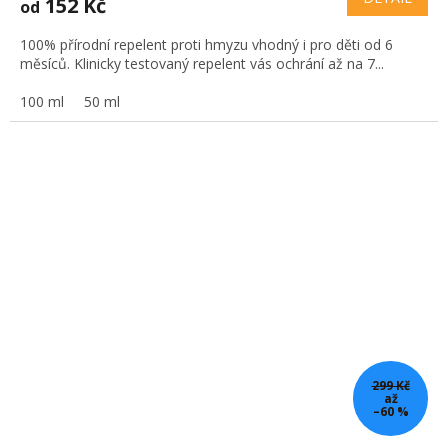
152 Kč
od
100% přírodní repelent proti hmyzu vhodný i pro děti od 6
měsíců. Klinicky testovaný repelent vás ochrání až na 7...
100 ml
50 ml
299 Kč
až
–60 %