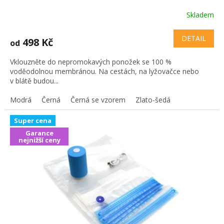
Skladem
DETAIL
498 Kč
od
Vklouzněte do nepromokavých ponožek se 100 %
voděodolnou membránou. Na cestách, na lyžovačce nebo
v blátě budou...
Modrá
Černá
Černá se vzorem
Zlato-šedá
Super cena
Garance
nejnižší ceny