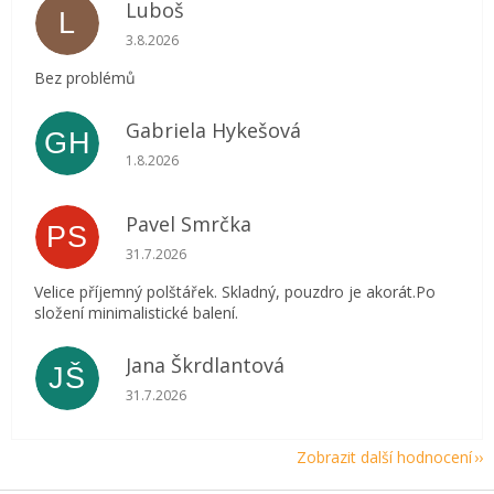
Luboš
L
Hodnocení obchodu je 5 z 5 hvězdiček.
3.8.2026
Bez problémů
Gabriela Hykešová
GH
Hodnocení obchodu je 5 z 5 hvězdiček.
1.8.2026
Pavel Smrčka
PS
Hodnocení obchodu je 5 z 5 hvězdiček.
31.7.2026
Velice příjemný polštářek. Skladný, pouzdro je akorát.Po
složení minimalistické balení.
Jana Škrdlantová
JŠ
Hodnocení obchodu je 5 z 5 hvězdiček.
31.7.2026
Zobrazit další hodnocení