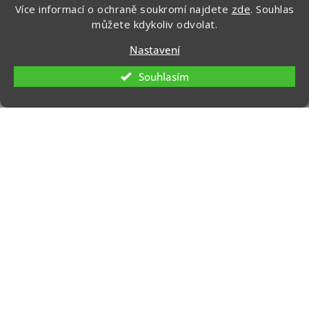
Více informací o ochraně soukromí najdete
zde
. Souhlas
Ochrana osobních údajů
můžete kdykoliv odvolat.
Nastavení
Souhlasím
Kontakt
info
@
zapakuj.cz
+420 734 266 587 (PO-PÁ, 9:00 – 17:00)
Zapakuj CZ/SK
zapakuj_czsk
@zapakuj_cz