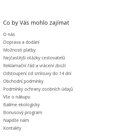
Z
á
p
a
Co by Vás mohlo zajímat
t
O nás
í
Doprava a dodání
Možnosti platby
Nejčastější otázky cestovatelů
Reklamační řád a vrácení zboží
Odstoupení od smlouvy do 14 dní
Obchodní podmínky
Podmínky ochrany osobních údajů
Vše o nákupu
Balíme ekologicky
Bonusový program
Napište nám
Kontakty