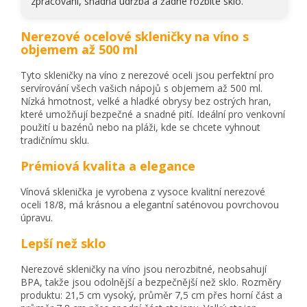
zpracování, snadná údržba a žádné rozbité sklo.
Nerezové ocelové skleničky na víno s
objemem až 500 ml
Tyto skleničky na víno z nerezové oceli jsou perfektní pro
servírování všech vašich nápojů s objemem až 500 ml.
Nízká hmotnost, velké a hladké obrysy bez ostrých hran,
které umožňují bezpečné a snadné pití. Ideální pro venkovní
použití u bazénů nebo na pláži, kde se chcete vyhnout
tradičnímu sklu.
Prémiová kvalita a elegance
Vínová sklenička je vyrobena z vysoce kvalitní nerezové
oceli 18/8, má krásnou a elegantní saténovou povrchovou
úpravu.
Lepší než sklo
Nerezové skleničky na víno jsou nerozbitné, neobsahují
BPA, takže jsou odolnější a bezpečnější než sklo. Rozměry
produktu: 21,5 cm vysoký, průměr 7,5 cm přes horní část a