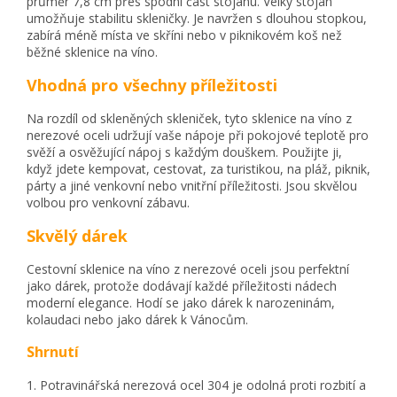
průměr 7,8 cm přes spodní část stojanu. Velký stojan
umožňuje stabilitu skleničky. Je navržen s dlouhou stopkou,
zabírá méně místa ve skříni nebo v piknikovém koš než
běžné sklenice na víno.
Vhodná pro všechny příležitosti
Na rozdíl od skleněných skleniček, tyto sklenice na víno z
nerezové oceli udržují vaše nápoje při pokojové teplotě pro
svěží a osvěžující nápoj s každým douškem. Použijte ji,
když jdete kempovat, cestovat, za turistikou, na pláž, piknik,
párty a jiné venkovní nebo vnitřní příležitosti. Jsou skvělou
volbou pro venkovní zábavu.
Skvělý dárek
Cestovní sklenice na víno z nerezové oceli jsou perfektní
jako dárek, protože dodávají každé příležitosti nádech
moderní elegance. Hodí se jako dárek k narozeninám,
kolaudaci nebo jako dárek k Vánocům.
Shrnutí
1. Potravinářská nerezová ocel 304 je odolná proti rozbití a