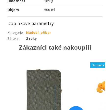
Hmotnost
185 g
Objem
500 ml
Doplňkové parametry
Kategorie
:
Nádobí, příbor
Záruka
:
2 roky
Zákazníci také nakoupili
Super cen