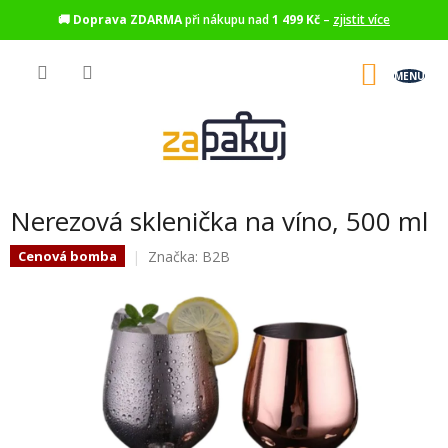
🚚
Doprava ZDARMA
při nákupu nad
1 499 Kč
–
zjistit více
Přejít
na
NÁKU
obsah
KOŠÍK
Nerezová sklenička na víno, 500 ml
Značka:
B2B
Cenová bomba