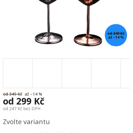
od 349 Kč
až –14 %
od 349 Kč
až –14 %
od
299 Kč
od
247 Kč
bez DPH
Měrná
Zvolte variantu
cena: