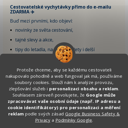
Cestovatelské vychytávky přímo do e-mailu
ZDARMA ✈️
Buď mezi prvními, kdo objeví:
novinky ze světa cestování,
tajné slevy a akce,
tipy do letadla, na krátké výlety i delší
dovolenou,
vychytávky, které sami testujeme na cestách.
Protože chceme, aby se každému cestovateli
nakupovalo pohodlně a web fungoval jak má, používáme
🎁 Po registraci získáte SLEVU 100 Kč
soubory cookies. Slouží nám k analýze provozu,
na první objednávku.
zlepšování služeb i
personalizaci obsahu a reklam
.
Souhlasem zároveň povolujete, že
Google může
Zde vyplňte svůj email:
zpracovávat vaše osobní údaje (např. IP adresu a
cookie identifikátory) pro personalizaci a měření
reklam
podle svých zásad
Google Business Safety &
Privacy
a
Podmínky Google
.
CHCI ZÍSKAT SLEVU 100 KČ »