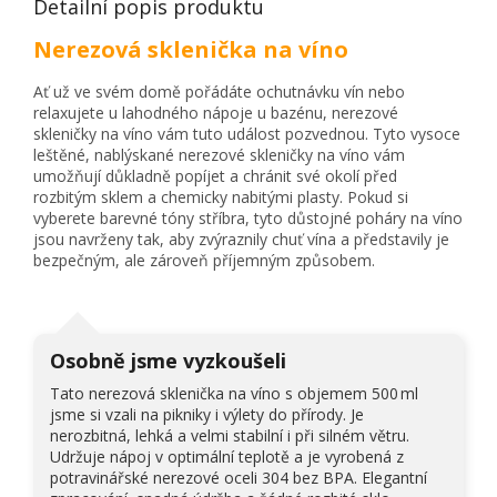
Detailní popis produktu
Nerezová sklenička na víno
Ať už ve svém domě pořádáte ochutnávku vín nebo
relaxujete u lahodného nápoje u bazénu, nerezové
skleničky na víno vám tuto událost pozvednou. Tyto vysoce
leštěné, nablýskané nerezové skleničky na víno vám
umožňují důkladně popíjet a chránit své okolí před
rozbitým sklem a chemicky nabitými plasty. Pokud si
vyberete barevné tóny stříbra, tyto důstojné poháry na víno
jsou navrženy tak, aby zvýraznily chuť vína a představily je
bezpečným, ale zároveň příjemným způsobem.
Osobně jsme vyzkoušeli
Tato nerezová sklenička na víno s objemem 500 ml
jsme si vzali na pikniky i výlety do přírody. Je
nerozbitná, lehká a velmi stabilní i při silném větru.
Udržuje nápoj v optimální teplotě a je vyrobená z
potravinářské nerezové oceli 304 bez BPA. Elegantní