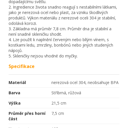
dopadajícímu světlu.
2. Ingredience života snadno reagují s nestabilními látkami,
jako je nerezová ocel nebo plast, za vzniku škodlivých
produktů. Výkon materiálu z nerezové oceli 304 je stabilní,
odolává korozi.
3. Základna má průměr 7,8 cm. Průměr dna je stabilní a
není snadné skleničku shodit.
4. Lze použít k naplnění červeným nebo bílým vínem, s
kostkami ledu, zmrzliny, bonbónů nebo jiných studených
nápojů.
5. Skleničky nejsou vhodné do myčky.
Specifikace
Materiál
nerezová ocel 304, neobsahuje BPA
Barva
Stříbrná, růžová
Výška
21,5 cm
Průměr přes horní
7,5 cm
část