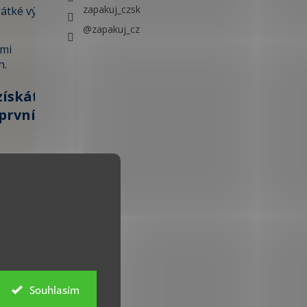
zapakuj_czsk
átké výlety i
@zapakuj_cz
ami
h.
získáte
první
100 KČ »
 údajů
Souhlasím