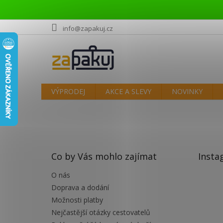
Přejít
info@zapakuj.cz
na
obsah
VÝPRODEJ
AKCE A SLEVY
NOVINKY
Z
á
p
a
t
Co by Vás mohlo zajímat
Insta
í
O nás
Doprava a dodání
Možnosti platby
Nejčastější otázky cestovatelů