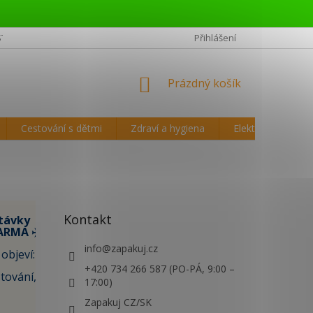
STĚJŠÍ OTÁZKY CESTOVATELŮ
REKLAMAČNÍ ŘÁD A VRÁCENÍ ZBOŽÍ
Přihlášení
NÁKUPNÍ
Prázdný košík
KOŠÍK
Cestování s dětmi
Zdraví a hygiena
Elektronika
Kontakt
távky
ARMA ✈️
info
@
zapakuj.cz
objeví:
+420 734 266 587 (PO-PÁ, 9:00 –
tování,
17:00)
Zapakuj CZ/SK