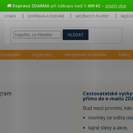
🚚
Doprava ZDARMA
při nákupu nad
1 499 Kč
–
zjistit více
O NÁS
DOPRAVA A DODÁNÍ
MOŽNOSTI PLATBY
NEJČA
HLEDAT
Zavazadla
Organizéry
Kempování a turistika
Dárky
gram
Cestovatelské vychy
přímo do e-mailu ZD
Buď mezi prvními, kdo 
novinky ze světa ces
tajné slevy a akce,