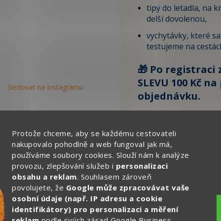
tipy do letadla, na kr
delší dovolenou,
vychytávky, které s
testujeme na cestác
🎁 Po registraci 
SLEVU 100 Kč na 
Sledovat na Instagramu
objednávku.
Zde vyplňte svůj email:
Protože chceme, aby se každému cestovateli
nakupovalo pohodlně a web fungoval jak má,
používáme soubory cookies. Slouží nám k analýze
CHCI ZÍSKAT SLEVU 
provozu, zlepšování služeb i
personalizaci
obsahu a reklam
. Souhlasem zároveň
Ochrana osobních
povolujete, že
Google může zpracovávat vaše
osobní údaje (např. IP adresu a cookie
identifikátory) pro personalizaci a měření
reklam
podle svých zásad
Google Business