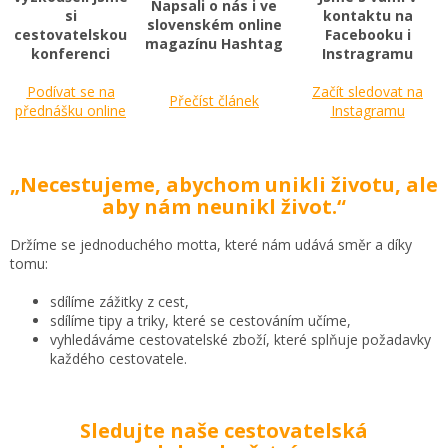
Napsali o nás i ve
si
kontaktu na
slovenském online
cestovatelskou
Facebooku i
magazínu Hashtag
konferenci
Instragramu
Podívat se na
Začít sledovat na
Přečíst článek
přednášku online
Instagramu
„Necestujeme, abychom unikli životu, ale
aby nám neunikl život.“
Držíme se jednoduchého motta, které nám udává směr a díky
tomu:
sdílíme zážitky z cest,
sdílíme tipy a triky, které se cestováním učíme,
vyhledáváme cestovatelské zboží, které splňuje požadavky
každého cestovatele.
Sledujte naše cestovatelská