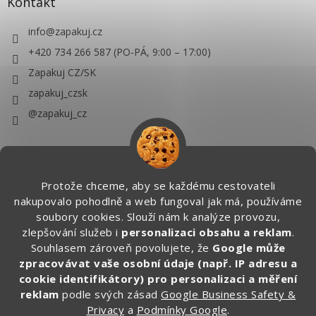
Kontakt
info
@
zapakuj.cz
+420 734 266 587 (PO-PÁ, 9:00 – 17:00)
Zapakuj CZ/SK
zapakuj_czsk
@zapakuj_cz
Protože chceme, aby se každému cestovateli
nakupovalo pohodlně a web fungoval jak má, používáme
soubory cookies. Slouží nám k analýze provozu,
zlepšování služeb i
personalizaci obsahu a reklam
.
Souhlasem zároveň povolujete, že
Google může
zpracovávat vaše osobní údaje (např. IP adresu a
cookie identifikátory) pro personalizaci a měření
reklam
podle svých zásad
Google Business Safety &
Privacy
a
Podmínky Google
.