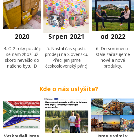
2020
Srpen 2021
od 2022
4. O 2 roky později
5. Nastal čas spustit
6. Do sortimentu
se nám zboží už
prodej i na Slovensku.
stále zařazujeme
skoro nevešlo do
Přeci jen jsme
nové a nové
našeho bytu :D
československý pár :)
produkty.
Kde o nás uslyšíte?
Vyzkoušeli jsme
Jsme s vámi v