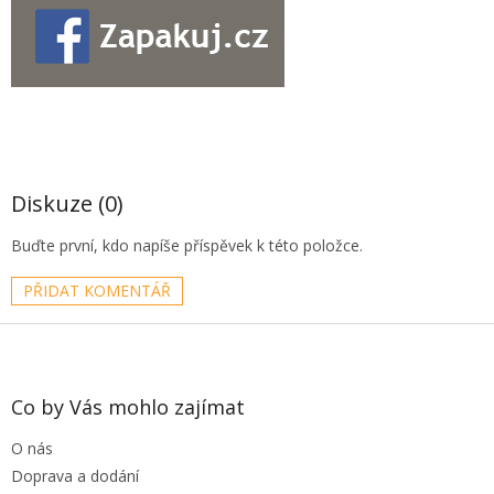
Diskuze (0)
Buďte první, kdo napíše příspěvek k této položce.
PŘIDAT KOMENTÁŘ
Z
á
p
a
Co by Vás mohlo zajímat
t
O nás
í
Doprava a dodání