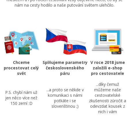
nám na cesty hodilo a naše putování světem ulehčilo.
Chceme
Splňujeme parametry
V roce 2018 jsme
procestovat celý
československého
založili e-shop
svět
páru
pro cestovatele
...díky čemuž
...a proto se někde v
můžeme naše
P.S. chybí nám už
komunikaci s námi
cestovatelské
jen něco více než
potkáte i se
zkušenosti zúročit a
150 zemí :D
slovenštinou ;)
odevzdat kousek z
nich i vám