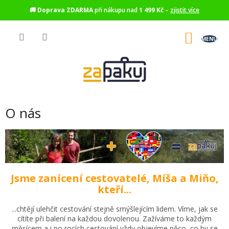
🚚
Doprava ZDARMA
při nákupu nad
1 499 Kč
–
zjistit více
Přejít
na
NÁKU
obsah
KOŠÍK
O nás
Jsme zanícení cestovatelé, Míša a Miňo,
kteří...
...chtějí ulehčit cestování stejně smýšlejícím lidem. Víme, jak se
cítíte při balení na každou dovolenou. Zažíváme to každým
měsícem a i po rocích cestování vždy objevíme něco, co by se