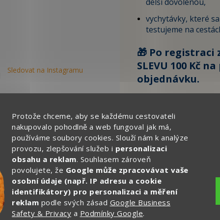
delší dovolenou,
vychytávky, které s
testujeme na cestác
🎁 Po registraci 
SLEVU 100 Kč na 
Sledovat na Instagramu
objednávku.
Zde vyplňte svůj email:
Protože chceme, aby se každému cestovateli
nakupovalo pohodlně a web fungoval jak má,
používáme soubory cookies. Slouží nám k analýze
CHCI ZÍSKAT SLEVU 
provozu, zlepšování služeb i
personalizaci
obsahu a reklam
. Souhlasem zároveň
Ochrana osobních
povolujete, že
Google může zpracovávat vaše
osobní údaje (např. IP adresu a cookie
identifikátory) pro personalizaci a měření
reklam
podle svých zásad
Google Business
Safety & Privacy
a
Podmínky Google
.