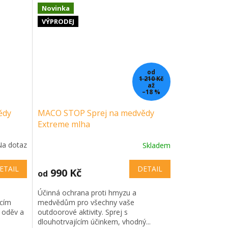
Novinka
VÝPRODEJ
od
1 210 Kč
až
–18 %
ědy
MACO STOP Sprej na medvědy
Extreme mlha
Na dotaz
Skladem
ETAIL
DETAIL
990 Kč
od
Účinná ochrana proti hmyzu a
ícím
medvědům pro všechny vaše
a oděv a
outdoorové aktivity. Sprej s
dlouhotrvajícím účinkem, vhodný...