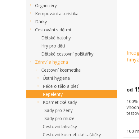
i
r
Organizéry
s
o
Kempování a turistika
p
d
Dárky
r
u
Cestování s dětmi
o
k
Dětské batohy
d
t
u
Hry pro děti
ů
Incog
k
Dětské cestovní polštářky
hmyzu
t
Zdraví a hygiena
ml
ů
Cestovní kosmetika
Ústní hygiena
Péče o tělo a pleť
1
od
Repelenty
100% 
Kosmetické sady
vhodný
Sady pro ženy
testov
Sady pro muže
Cestovní lahvičky
100 m
Cestovní kosmetické taštičky