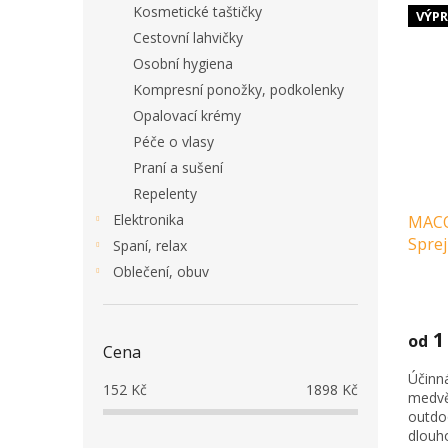
Kosmetické taštičky
VÝPR
Cestovní lahvičky
Osobní hygiena
Kompresní ponožky, podkolenky
Opalovací krémy
Péče o vlasy
Praní a sušení
Repelenty
Elektronika
MACO
Sprej
Spaní, relax
Oblečení, obuv
1
od
Cena
Účinn
152
Kč
1898
Kč
medvě
outdoo
dlouho