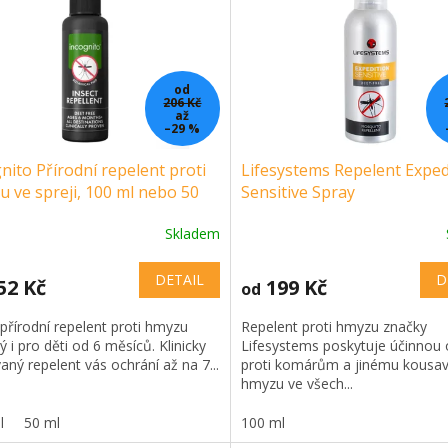
od
206 Kč
až
–29 %
nito Přírodní repelent proti
Lifesystems Repelent Exped
 ve spreji, 100 ml nebo 50
Sensitive Spray
Skladem
DETAIL
D
52 Kč
199 Kč
od
přírodní repelent proti hmyzu
Repelent proti hmyzu značky
 i pro děti od 6 měsíců. Klinicky
Lifesystems poskytuje účinnou
aný repelent vás ochrání až na 7...
proti komárům a jinému kous
hmyzu ve všech...
l
50 ml
100 ml