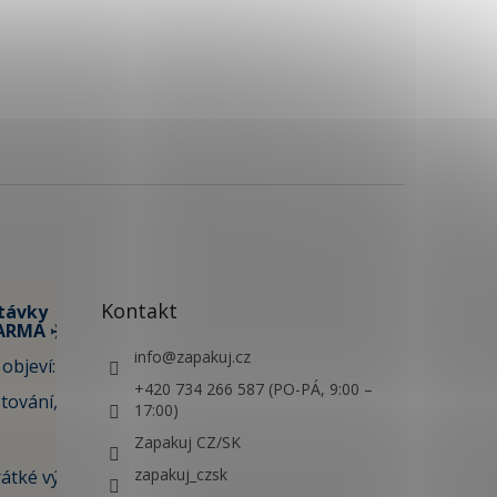
Kontakt
távky
ARMA ✈️
info
@
zapakuj.cz
objeví:
+420 734 266 587 (PO-PÁ, 9:00 –
tování,
17:00)
Zapakuj CZ/SK
zapakuj_czsk
átké výlety i