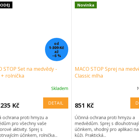
ODEJ
Novinka
od
1 309 Kč
až
–6 %
 STOP Set na medvědy -
MACO STOP Sprej na medv
 + rolnička
Classic mlha
Skladem
DETAIL
D
 235 Kč
851 Kč
á ochrana proti hmyzu a
Účinná ochrana proti hmyzu a
dům pro všechny vaše
medvědům. Sprej s dlouhotrvaj
rové aktivity. Sprej s
účinkem, vhodný pro aplikaci n
trvajícím účinkem, rolnička...
kůži. Praktická...