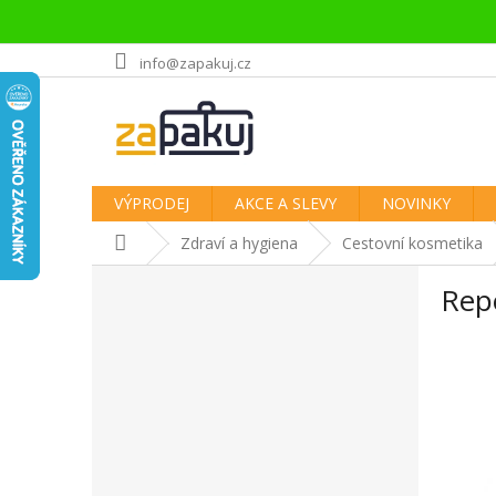
Přejít
info@zapakuj.cz
na
obsah
VÝPRODEJ
AKCE A SLEVY
NOVINKY
Domů
Zdraví a hygiena
Cestovní kosmetika
P
Rep
o
s
t
r
a
n
n
í
p