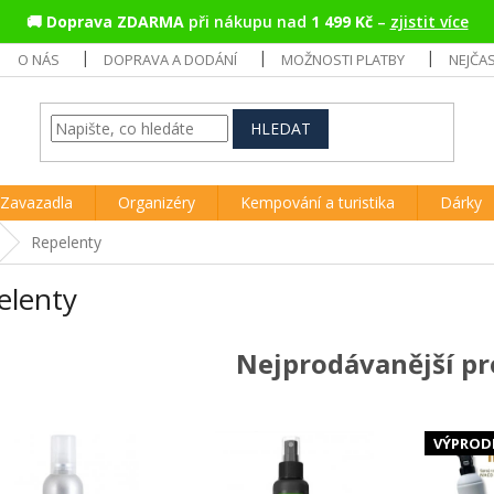
🚚
Doprava ZDARMA
při nákupu nad
1 499 Kč
–
zjistit více
O NÁS
DOPRAVA A DODÁNÍ
MOŽNOSTI PLATBY
NEJČA
HLEDAT
Zavazadla
Organizéry
Kempování a turistika
Dárky
Repelenty
elenty
Nejprodávanější p
VÝPROD