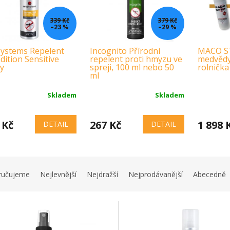
339 Kč
379 Kč
–23 %
–29 %
systems Repelent
Incognito Přírodní
MACO ST
dition Sensitive
repelent proti hmyzu ve
medvědy 
y
spreji, 100 ml nebo 50
rolnička
ml
Skladem
Skladem
 Kč
267 Kč
1 898 
DETAIL
DETAIL
ručujeme
Nejlevnější
Nejdražší
Nejprodávanější
Abecedně