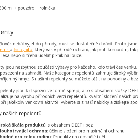
300 ml + pouzdro + rolnička
O
v
lenty
l
á
člověk nebál vyjet do přírody, musí se dostatečně chránit. Proto jsme
d
stems
a
Incognito
, který vás v přírodě ochrání, jak proti komárům, tak 
a
 lesa nebo si třeba udělat piknik na louce.
c
í
ty jsou nezbytnou součástí výbavy pro každého, kdo tráví čas venku, 
p
 posezení na zahradě. Naše kategorie repelentů zahrnuje široký výběr 
r
epříjemný hmyz. S našimi repelenty se můžete těšit na pohodlný a be
v
k
pelenty jsou k dispozici ve formě sprejů, a to s obsahem složky DE
y
ializuje na výrobu přírodních verzí repelentů. Kvalitní složení našich p
v
 při jakékoliv venkovní aktivitě. Vyberte si z naší nabídky a získejte s
ý
p
 našich repelentů:
i
s
iroká škála produktů
: s obsahem DEET i bez.
u
louhotrvající ochrana
: účinné složení pro maximální ochranu.
hodné pro celou rodinu
: Produkty pro dospělé i děti.