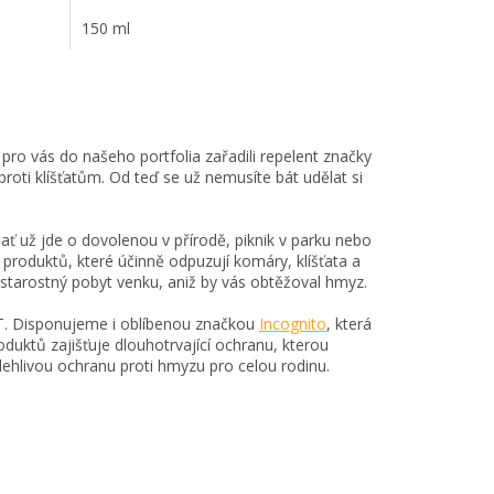
150 ml
 pro vás do našeho portfolia zařadili repelent značky
proti klíšťatům. Od teď se už nemusíte bát udělat si
ať už jde o dovolenou v přírodě, piknik v parku nebo
produktů, které účinně odpuzují komáry, klíšťata a
zstarostný pobyt venku, aniž by vás obtěžoval hmyz.
ET. Disponujeme i oblíbenou značkou
Incognito
, která
roduktů zajišťuje dlouhotrvající ochranu, kterou
polehlivou ochranu proti hmyzu pro celou rodinu.