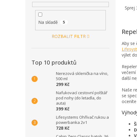
Sprej 
Na skladě
5
Repe
ROZBALIT FILTR
Aby se 
Lifesy
výlet do
Top 10 produktů
Repelen
večerní
Nerezová sklenička na víno,
další n
500 ml
299 Kč
Naše re
Nafukovací cestovní polštář
se spec
pod nohy (do letadla, do
oceníte
auta)
399 Kč
Výhody
Lifesystems Ohřívač rukou a
powerbanka 2v1
Š
728 Kč
D
V
Cabin Zero Classic batoh, 36