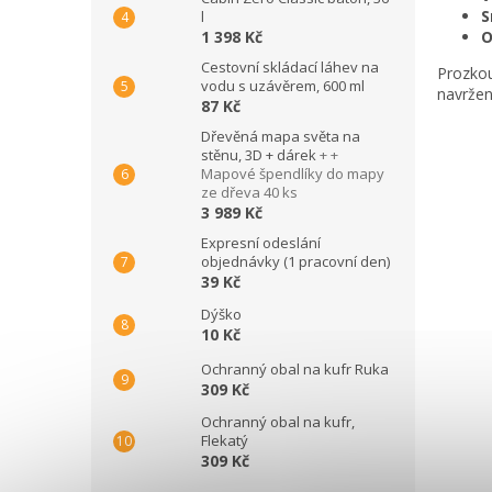
S
l
1 398 Kč
O
Cestovní skládací láhev na
Prozkou
vodu s uzávěrem, 600 ml
navržen
87 Kč
Dřevěná mapa světa na
stěnu, 3D + dárek
+ +
Mapové špendlíky do mapy
ze dřeva 40 ks
3 989 Kč
Expresní odeslání
objednávky (1 pracovní den)
39 Kč
Dýško
10 Kč
Ochranný obal na kufr Ruka
309 Kč
Ochranný obal na kufr,
Flekatý
309 Kč