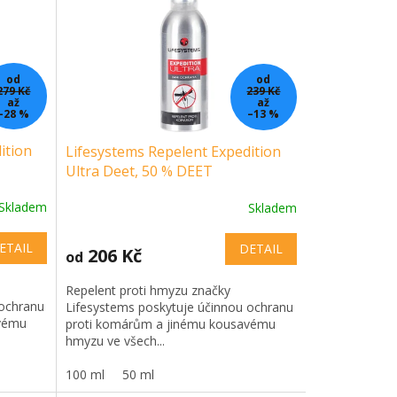
od
od
279 Kč
239 Kč
až
až
–28 %
–13 %
ition
Lifesystems Repelent Expedition
Ultra Deet, 50 % DEET
Skladem
Skladem
ETAIL
DETAIL
206 Kč
od
Repelent proti hmyzu značky
 ochranu
Lifesystems poskytuje účinnou ochranu
avému
proti komárům a jinému kousavému
hmyzu ve všech...
100 ml
50 ml