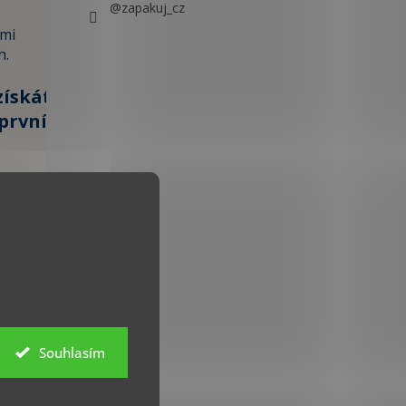
@zapakuj_cz
ami
h.
získáte
první
100 KČ »
 údajů
Souhlasím