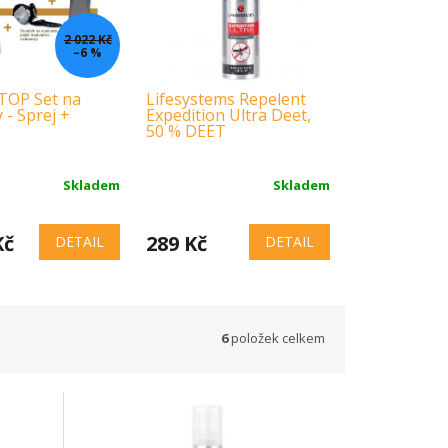
2 022 Kč
–6 %
OP Set na
Lifesystems Repelent
MACO STOP 
- Sprej +
Expedition Ultra Deet,
medvědy Ex
50 % DEET
Skladem
Skladem
Kč
289 Kč
990 Kč
DETAIL
DETAIL
6
položek celkem