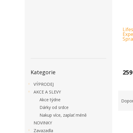
a
n
e
l
Life
Expe
Spra
Přeskočit
259
Kategorie
kategorie
VÝPRODEJ
AKCE A SLEVY
Ř
a
Akce týdne
Dopo
z
Dárky od srdce
e
Nakup více, zaplať méně
V
n
NOVINKY
ý
í
Zavazadla
p
p