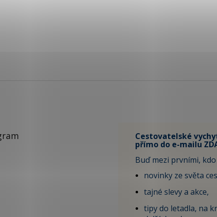
gram
Cestovatelské vychy
přímo do e-mailu ZD
Buď mezi prvními, kdo 
novinky ze světa ces
tajné slevy a akce,
tipy do letadla, na kr