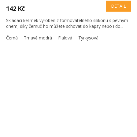
DETAIL
142 Kč
Skládací kelímek vyroben z formovatelného silikonu s pevným
dnem, díky čemuž ho můžete schovat do kapsy nebo i do...
Černá
Tmavě modrá
Fialová
Tyrkysová