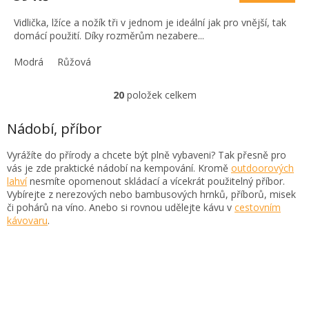
Vidlička, lžíce a nožík tři v jednom je ideální jak pro vnější, tak
domácí použití. Díky rozměrům nezabere...
Modrá
Růžová
20
položek celkem
O
v
l
Nádobí, příbor
á
d
Vyrážíte do přírody a chcete být plně vybaveni? Tak přesně pro
a
vás je zde praktické nádobí na kempování. Kromě
outdoorových
c
lahví
nesmíte opomenout skládací a vícekrát použitelný příbor.
í
Vybírejte z nerezových nebo bambusových hrnků, příborů, misek
p
či pohárů na víno. Anebo si rovnou udělejte kávu v
cestovním
r
kávovaru
.
v
k
y
v
ý
p