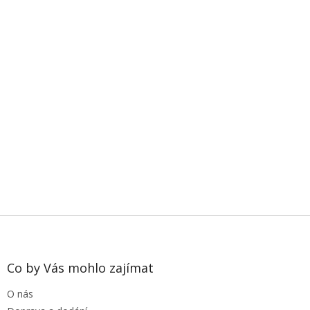
i
s
u
Z
á
p
a
Co by Vás mohlo zajímat
t
O nás
í