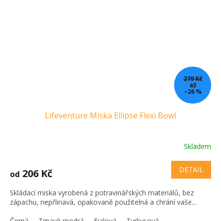
279 Kč
až
–26 %
Lifeventure Miska Ellipse Flexi Bowl
Skladem
DETAIL
206 Kč
od
Skládací miska vyrobená z potravinářských materiálů, bez
zápachu, nepřlinavá, opakovaně použitelná a chrání vaše...
Černá
Tmavě modrá
Fialová
Tyrkysová