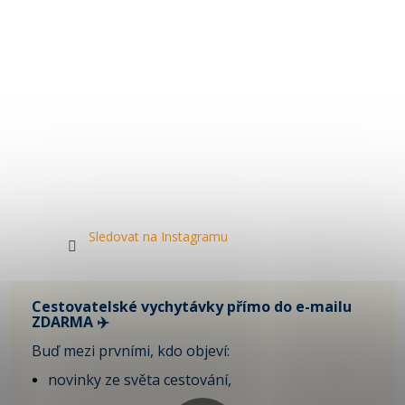
Sledovat na Instagramu
Cestovatelské vychytávky přímo do e-mailu
ZDARMA ✈️
Buď mezi prvními, kdo objeví:
novinky ze světa cestování,