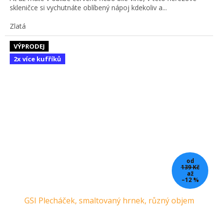
skleničce si vychutnáte oblíbený nápoj kdekoliv a...
Zlatá
VÝPRODEJ
2x více kufříků
od
139 Kč
až
–12 %
GSI Plecháček, smaltovaný hrnek, různý objem