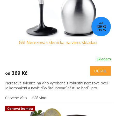
od
439 Kč
–15 %
GSI Nerezová sklenička na víno, skládací
Skladem
DETAIL
369 Kč
od
Nerezová sklenice na víno vyrobená z robustní nerezové oceli
je kompaktní a navíc díky šroubovací části se hodí i pro...
Červené víno
Bílé víno
Cenová bomba