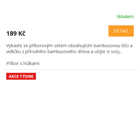
Skladem
DETAIL
189 Kč
Vybavte se příborovým setem obsahujícím bambusovou lžíci a
vidličku z přírodního bambusového dřeva a užijte si svůj...
Příbor s hůlkami
AKCE TÝDNE