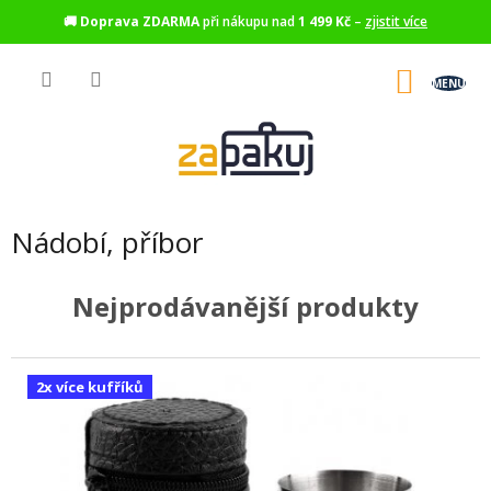
🚚
Doprava ZDARMA
při nákupu nad
1 499 Kč
–
zjistit více
Přejít
na
NÁKU
obsah
KOŠÍK
Nádobí, příbor
Nejprodávanější produkty
2x více kufříků