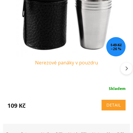
149 Kč
–26 %
Nerezové panáky v pouzdru
Skladem
109 Kč
DETAIL
Ř