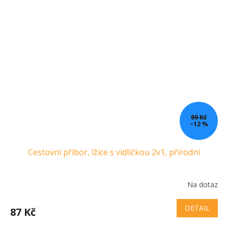
99 Kč
–12 %
Cestovní příbor, lžíce s vidličkou 2v1, přírodní
Na dotaz
DETAIL
87 Kč