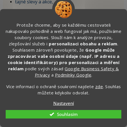
tajné slevy a akce,
tipy do letadla, na krátké výlety i delší
dovolenou,
Protože chceme, aby se každému cestovateli
vychytávky, které sami testujeme na cestách.
nakupovalo pohodlně a web fungoval jak má, používáme
soubory cookies. Slouží nám k analýze provozu,
🎁 Po registraci získáte SLEVU 100 Kč
zlepšování služeb i
personalizaci obsahu a reklam
.
na první objednávku.
Souhlasem zároveň povolujete, že
Google může
zpracovávat vaše osobní údaje (např. IP adresu a
Zde vyplňte svůj email:
cookie identifikátory) pro personalizaci a měření
reklam
podle svých zásad
Google Business Safety &
Privacy
a
Podmínky Google
.
CHCI ZÍSKAT SLEVU 100 KČ »
Více informací o ochraně soukromí najdete
zde
. Souhlas
můžete kdykoliv odvolat.
Ochrana osobních údajů
Nastavení
Souhlasím