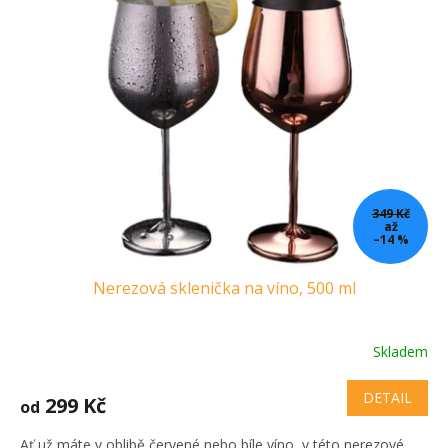
349 Kč
až
–14 %
Nerezová sklenička na víno, 500 ml
Skladem
DETAIL
299 Kč
od
Ať už máte v oblibě červené nebo bíle víno, v této nerezové