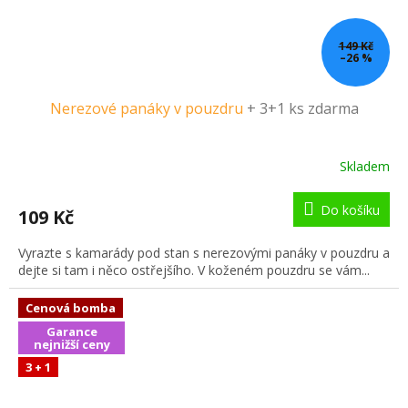
149 Kč
–26 %
Nerezové panáky v pouzdru
+ 3+1 ks zdarma
Skladem
Do košíku
109 Kč
Vyrazte s kamarády pod stan s nerezovými panáky v pouzdru a
dejte si tam i něco ostřejšího. V koženém pouzdru se vám...
Cenová bomba
Garance
nejnižší ceny
3 + 1