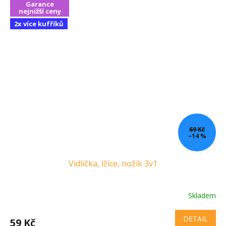
Garance
nejnižší ceny
2x více kufříků
69 Kč
–14 %
Vidlička, lžíce, nožík 3v1
Skladem
DETAIL
59 Kč