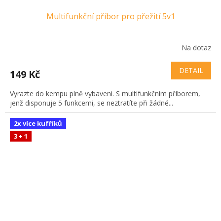
Multifunkční příbor pro přežití 5v1
Na dotaz
DETAIL
149 Kč
Vyrazte do kempu plně vybaveni. S multifunkčním příborem,
jenž disponuje 5 funkcemi, se neztratíte při žádné...
2x více kufříků
3 + 1