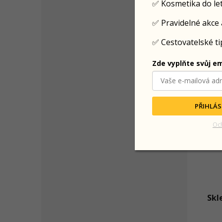
✅ Kosmetika do le
✅ Pravidelné akce 
✅ Cestovatelské tip
Zde vyplňte svůj em
PŘIHLÁS
Oc
Skl