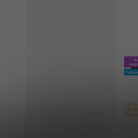
G
nejn
Supe
Carso
peněž
6x zo