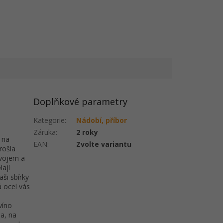
Doplňkové parametry
Kategorie
:
Nádobí, příbor
Záruka
:
2 roky
 na
EAN
:
Zvolte variantu
rošla
ývojem a
lají
aši sbírky
á ocel vás
víno
a, na