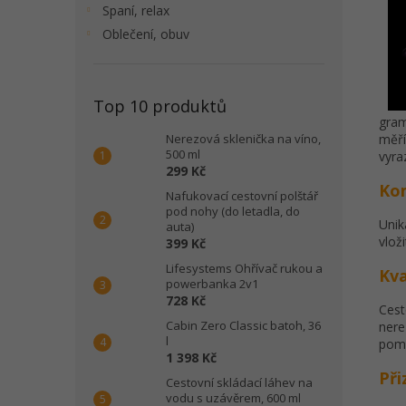
Spaní, relax
Oblečení, obuv
Top 10 produktů
gra
Nerezová sklenička na víno,
měří
500 ml
vyra
299 Kč
Ko
Nafukovací cestovní polštář
pod nohy (do letadla, do
Unik
auta)
vlož
399 Kč
Lifesystems Ohřívač rukou a
Kva
powerbanka 2v1
728 Kč
Cest
Cabin Zero Classic batoh, 36
nere
l
pomá
1 398 Kč
Při
Cestovní skládací láhev na
vodu s uzávěrem, 600 ml