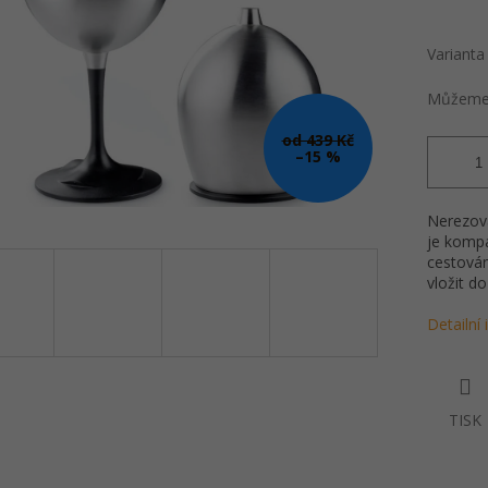
Varianta
Můžeme 
od 439 Kč
–15 %
Nerezová
je kompa
cestová
vložit d
Detailní
TISK