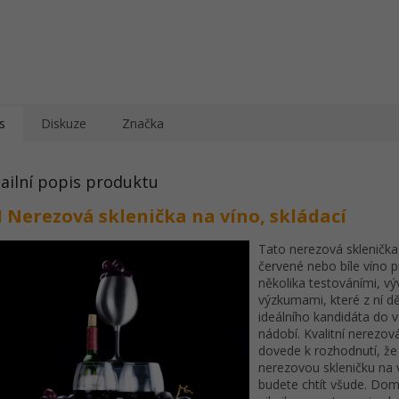
s
Diskuze
Značka
ailní popis produktu
I Nerezová sklenička na víno, skládací
Tato nerezová sklenička
červené nebo bíle víno p
několika testováními, v
výzkumami, které z ní dě
ideálního kandidáta do v
nádobí. Kvalitní nerezov
dovede k rozhodnutí, že
nerezovou skleničku na 
budete chtít všude. Dom