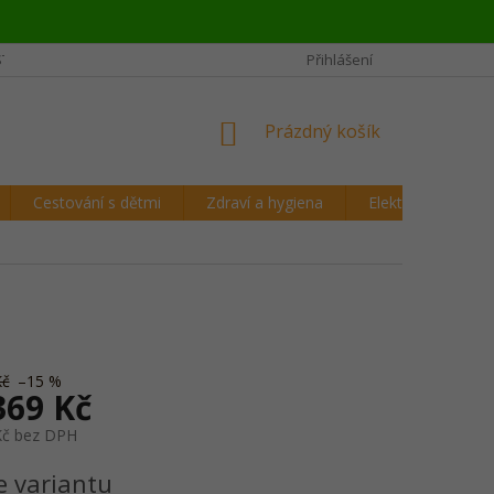
STĚJŠÍ OTÁZKY CESTOVATELŮ
REKLAMAČNÍ ŘÁD A VRÁCENÍ ZBOŽÍ
Přihlášení
NÁKUPNÍ
Prázdný košík
KOŠÍK
Cestování s dětmi
Zdraví a hygiena
Elektronika
Kč
–15 %
369 Kč
Kč
bez DPH
e variantu