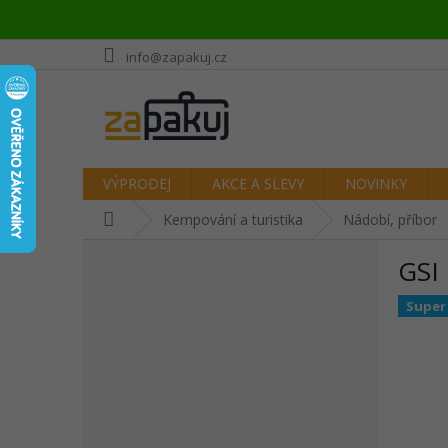
Přejít
info@zapakuj.cz
na
obsah
VÝPRODEJ
AKCE A SLEVY
NOVINKY
Domů
Kempování a turistika
Nádobí, příbor
P
GSI 
o
s
Super
t
r
a
n
n
í
p