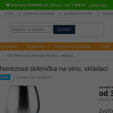
🚚
Doprava ZDARMA
při nákupu nad
1 499 Kč
–
zjistit více
O NÁS
DOPRAVA A DODÁNÍ
MOŽNOSTI PLATBY
NEJČA
HLEDAT
Zavazadla
Organizéry
Kempování a turistika
Dárky
GSI Nerezová sklenička na víno, skládací
Nerezová sklenička na víno, skládací
Značka:
GSI Outdoors
 cena
od 439 
od
od
305 
Měrná
Zvolt
cena: