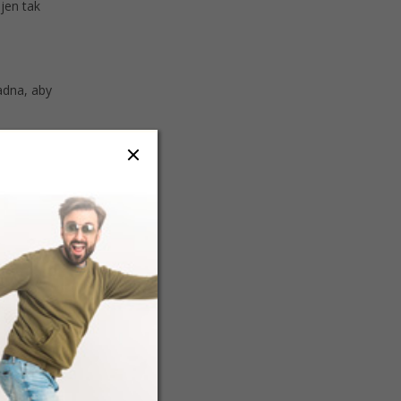
jen tak
adna, aby