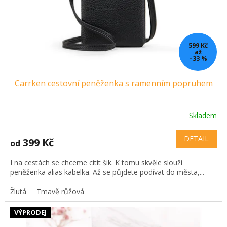
599 Kč
až
–33 %
Carrken cestovní peněženka s ramenním popruhem
Skladem
DETAIL
399 Kč
od
I na cestách se chceme cítit šik. K tomu skvěle slouží
peněženka alias kabelka. Až se půjdete podívat do města,...
Žlutá
Tmavě růžová
VÝPRODEJ