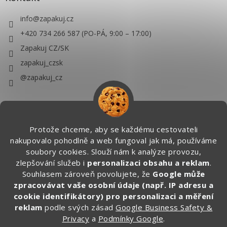
info
@
zapakuj.cz
+420 734 266 587 (PO-PÁ, 9:00 – 17:00)
Zapakuj CZ/SK
zapakuj_czsk
@zapakuj_cz
Protože chceme, aby se každému cestovateli
nakupovalo pohodlně a web fungoval jak má, používáme
soubory cookies. Slouží nám k analýze provozu,
zlepšování služeb i
personalizaci obsahu a reklam
.
Souhlasem zároveň povolujete, že
Google může
zpracovávat vaše osobní údaje (např. IP adresu a
cookie identifikátory) pro personalizaci a měření
reklam
podle svých zásad
Google Business Safety &
Privacy
a
Podmínky Google
.