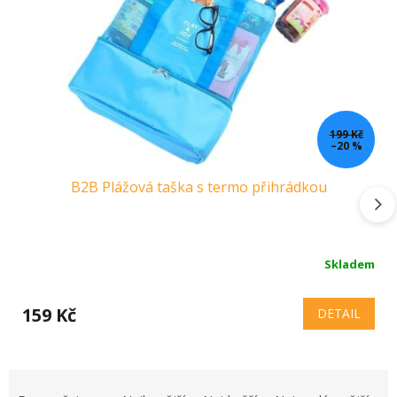
199 Kč
–20 %
B2B Plážová taška s termo přihrádkou
Skladem
159 Kč
DETAIL
Ř