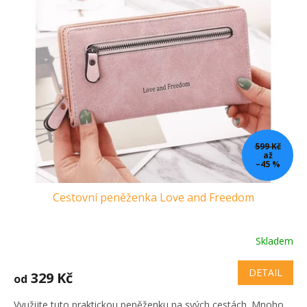
599 Kč
až
–45 %
Cestovní peněženka Love and Freedom
Skladem
DETAIL
329 Kč
od
Využijte tuto praktickou peněženku na svých cestách. Mnoho