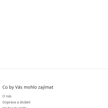
Z
á
p
a
Co by Vás mohlo zajímat
t
O nás
í
Doprava a dodání