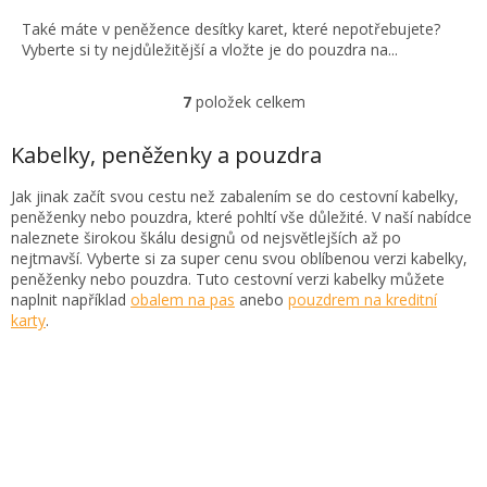
Také máte v peněžence desítky karet, které nepotřebujete?
Vyberte si ty nejdůležitější a vložte je do pouzdra na...
7
položek celkem
O
v
l
Kabelky, peněženky a pouzdra
á
d
Jak jinak začít svou cestu než zabalením se do cestovní kabelky,
a
peněženky nebo pouzdra, které pohltí vše důležité. V naší nabídce
c
naleznete širokou škálu designů od nejsvětlejších až po
í
nejtmavší. Vyberte si za super cenu svou oblíbenou verzi kabelky,
p
peněženky nebo pouzdra. Tuto cestovní verzi kabelky můžete
r
naplnit například
obalem na pas
anebo
pouzdrem na kreditní
v
karty
.
k
y
v
ý
p
i
s
u