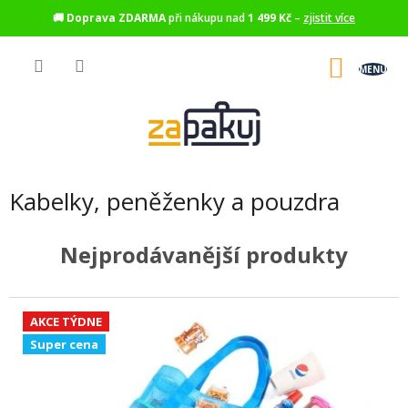
🚚
Doprava ZDARMA
při nákupu nad
1 499 Kč
–
zjistit více
Přejít
na
NÁKU
obsah
KOŠÍK
Kabelky, peněženky a pouzdra
Nejprodávanější produkty
AKCE TÝDNE
Super cena