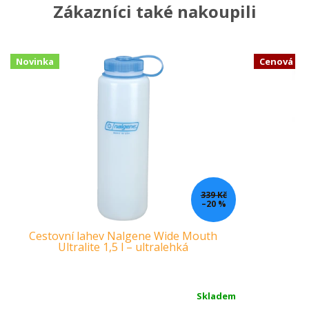
Zákazníci také nakoupili
Novinka
Cenová b
339 Kč
–20 %
Cestovní lahev Nalgene Wide Mouth
K
Ultralite 1,5 l – ultralehká
Skladem