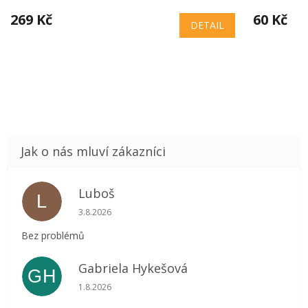
269 Kč
60 Kč
DETAIL
Luboš
L
Hodnocení obchodu je 5 z 5 hvězdiček.
3.8.2026
Bez problémů
Gabriela Hykešová
GH
Hodnocení obchodu je 5 z 5 hvězdiček.
1.8.2026