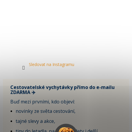
Sledovat na Instagramu
Cestovatelské vychytávky přímo do e-mailu
ZDARMA ✈️
Buď mezi prvními, kdo objeví:
novinky ze světa cestování,
tajné slevy a akce,
tipy do letadla, na krátké výlety i delší