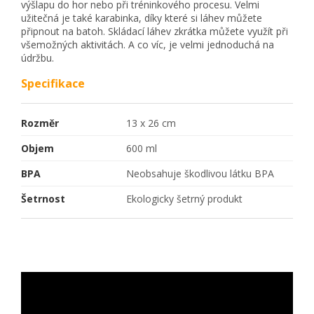
výšlapu do hor nebo při tréninkového procesu. Velmi
užitečná je také karabinka, díky které si láhev můžete
připnout na batoh. Skládací láhev zkrátka můžete využít při
všemožných aktivitách. A co víc, je velmi jednoduchá na
údržbu.
Specifikace
Rozměr
13 x 26 cm
Objem
600 ml
BPA
Neobsahuje škodlivou látku BPA
Šetrnost
Ekologicky šetrný produkt