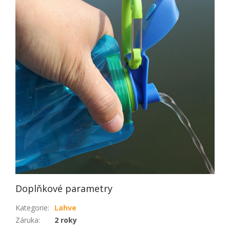
Doplňkové parametry
Kategorie
:
Lahve
Záruka
:
2 roky