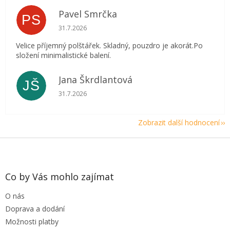
Pavel Smrčka
PS
Hodnocení obchodu je 5 z 5 hvězdiček.
31.7.2026
Velice příjemný polštářek. Skladný, pouzdro je akorát.Po
složení minimalistické balení.
Jana Škrdlantová
JŠ
Hodnocení obchodu je 5 z 5 hvězdiček.
31.7.2026
Zobrazit další hodnocení
Z
á
p
a
Co by Vás mohlo zajímat
t
O nás
í
Doprava a dodání
Možnosti platby