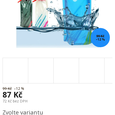
99 Kč
–12 %
99 Kč
–12 %
87 Kč
72 Kč bez DPH
Měrná
Zvolte variantu
cena: