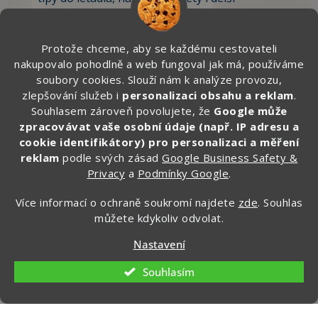
dovolenou,
vychytávky, které sami testujeme na cestách.
Protože chceme, aby se každému cestovateli
nakupovalo pohodlně a web fungoval jak má, používáme
🎁 Po registraci získáte SLEVU 100 Kč
soubory cookies. Slouží nám k analýze provozu,
na první objednávku.
zlepšování služeb i
personalizaci obsahu a reklam
.
Souhlasem zároveň povolujete, že
Google může
Zde vyplňte svůj email:
zpracovávat vaše osobní údaje (např. IP adresu a
cookie identifikátory) pro personalizaci a měření
reklam
podle svých zásad
Google Business Safety &
Privacy
a
Podmínky Google
.
CHCI ZÍSKAT SLEVU 100 KČ »
Více informací o ochraně soukromí najdete
zde
. Souhlas
Ochrana osobních údajů
můžete kdykoliv odvolat.
Nastavení
Souhlasím
Kontakt