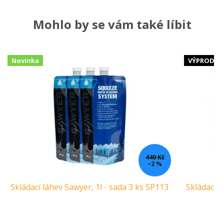
Mohlo by se vám také líbit
Novinka
VÝPRODEJ
440 Kč
–2 %
Skládací láhev Sawyer, 1l - sada 3 ks SP113
Skládací l
Ca