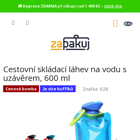
🚚
Doprava ZDARMA
při nákupu nad
1 499 Kč
–
zjistit více
Přejít
na
NÁKU
obsah
KOŠÍK
Cestovní skládací láhev na vodu s
uzávěrem, 600 ml
Značka:
B2B
Cenová bomba
2x více kufříků