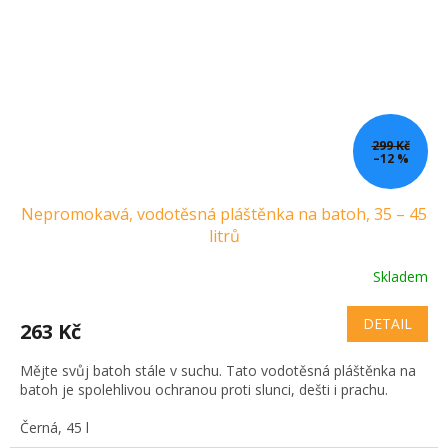
299 Kč
–12 %
Nepromokavá, vodotěsná pláštěnka na batoh, 35 – 45
litrů
Skladem
DETAIL
263 Kč
Mějte svůj batoh stále v suchu. Tato vodotěsná pláštěnka na
batoh je spolehlivou ochranou proti slunci, dešti i prachu.
Černá, 45 l