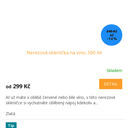
349 Kč
až
–14 %
Nerezová sklenička na víno, 500 ml
Skladem
DETAIL
299 Kč
od
Ať už máte v oblibě červené nebo bíle víno, v této nerezové
skleničce si vychutnáte oblíbený nápoj kdekoliv a...
Zlatá
Tip