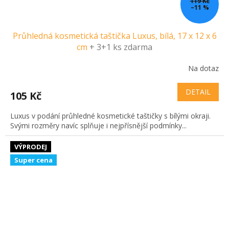
119 Kč
–11 %
Průhledná kosmetická taštička Luxus, bílá, 17 x 12 x 6
cm
+ 3+1 ks zdarma
Na dotaz
DETAIL
105 Kč
Luxus v podání průhledné kosmetické taštičky s bílými okraji.
Svými rozměry navíc splňuje i nejpřísnější podmínky...
VÝPRODEJ
Super cena