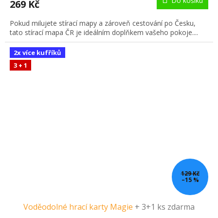
Do košíku
269 Kč
Pokud milujete stírací mapy a zároveň cestování po Česku,
tato stírací mapa ČR je ideálním doplňkem vašeho pokoje....
2x více kufříků
3 + 1
129 Kč
–15 %
Voděodolné hrací karty Magie
+ 3+1 ks zdarma