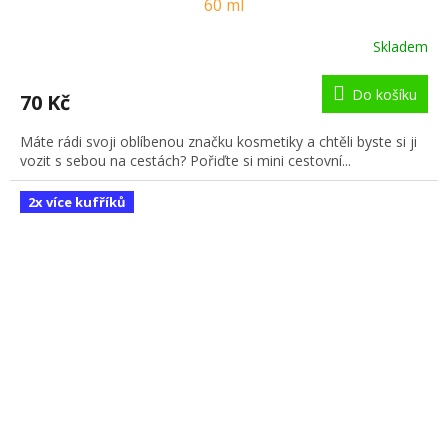
60 ml
Skladem
Do košíku
70 Kč
Máte rádi svoji oblíbenou značku kosmetiky a chtěli byste si ji
vozit s sebou na cestách? Pořiďte si mini cestovní...
2x více kufříků