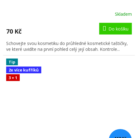
Skladem
Do košíku
70 Kč
Schovejte svou kosmetiku do průhledné kosmetické taštičky,
ve které uvidíte na první pohled celý její obsah. Kontrole...
Tip
2x více kufříků
3 + 1