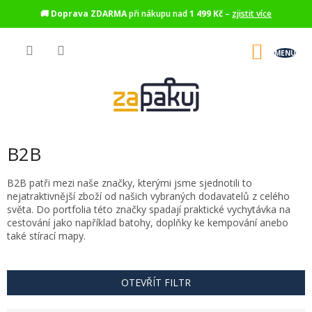
🚚
Doprava ZDARMA
při nákupu nad
1 499 Kč
–
zjistit více
Přejít
na
NÁKU
obsah
KOŠÍK
B2B
B2B patři mezi naše značky, kterými jsme sjednotili to
nejatraktivnější zboží od našich vybraných dodavatelů z celého
světa. Do portfolia této značky spadají praktické vychytávka na
cestování jako například batohy, doplňky ke kempování anebo
také stírací mapy.
OTEVŘÍT FILTR