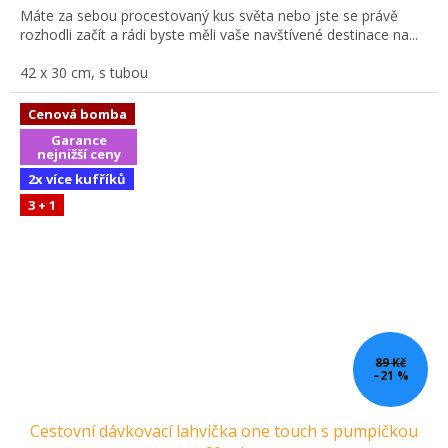
Máte za sebou procestovaný kus světa nebo jste se právě
rozhodli začít a rádi byste měli vaše navštívené destinace na...
42 x 30 cm, s tubou
Cenová bomba
Garance
nejnižší ceny
2x více kufříků
3 + 1
89 Kč
–21 %
Cestovní dávkovací lahvička one touch s pumpičkou