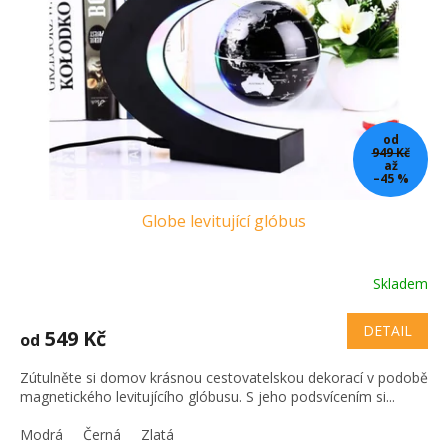
od
949 Kč
až
–45 %
Globe levitující glóbus
Skladem
DETAIL
549 Kč
od
Zútulněte si domov krásnou cestovatelskou dekorací v podobě
magnetického levitujícího glóbusu. S jeho podsvícením si...
Modrá
Černá
Zlatá