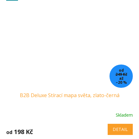
od
249 Kč
až
–20 %
B2B Deluxe Stírací mapa světa, zlato-černá
Skladem
DETAIL
198 Kč
od