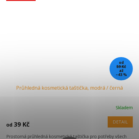
od
59 Kč
až
–43 %
Průhledná kosmetická taštička, modrá / černá
Skladem
DETAIL
39 Kč
od
Prostorná průhledná kosmetická taštička pro potřeby všech