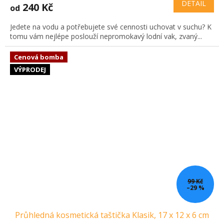
DETAIL
240 Kč
od
Jedete na vodu a potřebujete své cennosti uchovat v suchu? K
tomu vám nejlépe poslouží nepromokavý lodní vak, zvaný...
Cenová bomba
VÝPRODEJ
99 Kč
–29 %
Průhledná kosmetická taštička Klasik, 17 x 12 x 6 cm