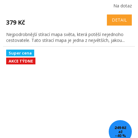
Na dotaz
DETAIL
379 Kč
Nejpodrobnější stírací mapa světa, která potěší nejednoho
cestovatele. Tato stírací mapa je jedna z největších, jakou...
Super cena
AKCE TÝDNE
249 Kč
až
–40 %