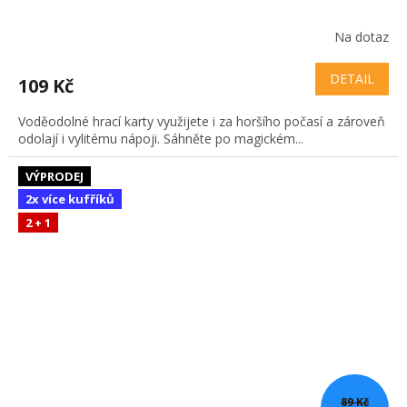
Na dotaz
DETAIL
109 Kč
Voděodolné hrací karty využijete i za horšího počasí a zároveň
odolají i vylitému nápoji. Sáhněte po magickém...
VÝPRODEJ
2x více kufříků
2 + 1
89 Kč