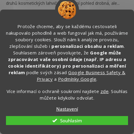
druhů kosmetických lahviček. Na první pohled drobná, ale...
Modrá
Černá
Protože chceme, aby se každému cestovateli
nakupovalo pohodlně a web fungoval jak má, používáme
soubory cookies. Slouží nám k analýze provozu,
zlepšování služeb i
personalizaci obsahu a reklam
.
Souhlasem zároveň povolujete, že
Google může
zpracovávat vaše osobní údaje (např. IP adresu a
cookie identifikátory) pro personalizaci a měření
reklam
podle svých zásad
Google Business Safety &
Privacy
a
Podmínky Google
.
Více informací o ochraně soukromí najdete
zde
. Souhlas
můžete kdykoliv odvolat.
799 Kč
až
–37 %
Nastavení
Souhlasím
100% nepromokavé ponožky, voděodolné