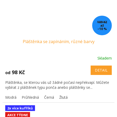
109 Kč
až
–10 %
Pláštěnka se zapínáním, různé barvy
Skladem
DETAIL
98 Kč
od
Pláštěnka, se kterou vás už žádné počasí nepřekvapí. Můžete
vybírat z pláštěnek typu ponča anebo pláštěnky se...
Modrá
Průhledná
Černá
Žlutá
2x více kufříků
AKCE TÝDNE