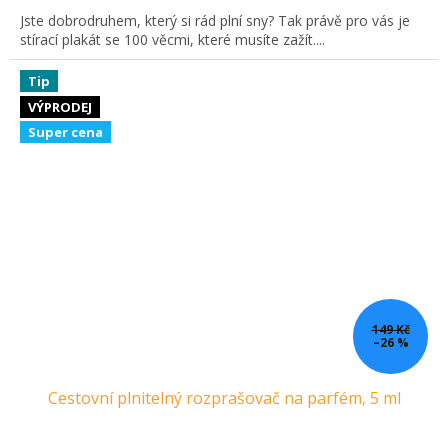
Jste dobrodruhem, který si rád plní sny? Tak právě pro vás je
stírací plakát se 100 věcmi, které musíte zažít....
Tip
VÝPRODEJ
Super cena
149 Kč
–26 %
Cestovní plnitelný rozprašovač na parfém, 5 ml