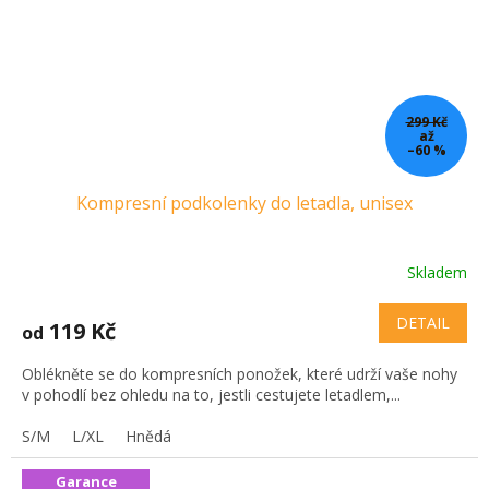
299 Kč
až
–60 %
Kompresní podkolenky do letadla, unisex
Skladem
DETAIL
119 Kč
od
Oblékněte se do kompresních ponožek, které udrží vaše nohy
v pohodlí bez ohledu na to, jestli cestujete letadlem,...
S/M
L/XL
Hnědá
Garance