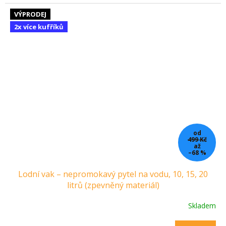
VÝPRODEJ
2x více kufříků
od
499 Kč
až
–68 %
Lodní vak – nepromokavý pytel na vodu, 10, 15, 20
litrů (zpevněný materiál)
Skladem