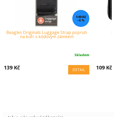
149 Kč
–6 %
Beagles Originals Luggage Strap popruh
Ne
na kufr s kódovým zámkem
Skladem
139 Kč
109 Kč
DETAIL