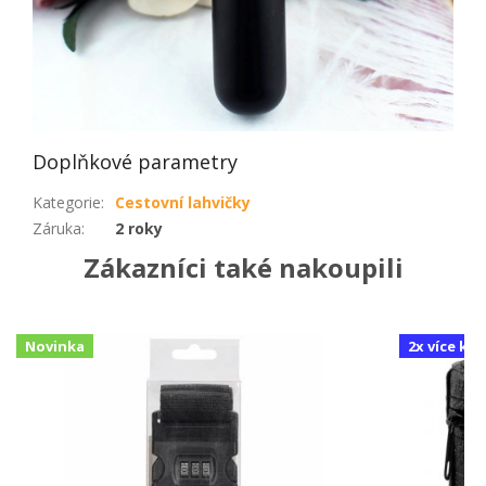
Doplňkové parametry
Kategorie
:
Cestovní lahvičky
Záruka
:
2 roky
Zákazníci také nakoupili
Novinka
2x více ku