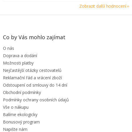
Zobrazit další hodnocení
Z
á
p
a
Co by Vás mohlo zajímat
t
O nás
í
Doprava a dodání
Možnosti platby
Nejčastější otázky cestovatelů
Reklamační řád a vrácení zboží
Odstoupení od smlouvy do 14 dní
Obchodní podmínky
Podmínky ochrany osobních údajů
Vše o nákupu
Balíme ekologicky
Bonusový program
Napište nám