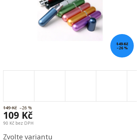
149 Kč
–26 %
149 Kč
–26 %
109 Kč
90 Kč bez DPH
Měrná
Zvolte variantu
cena: