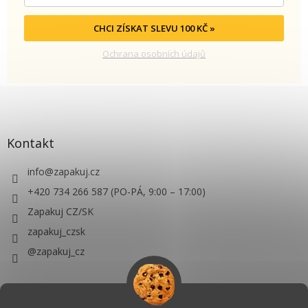
CHCI ZÍSKAT SLEVU 100 KČ »
Ochrana osobních údajů
Kontakt
info
@
zapakuj.cz
+420 734 266 587 (PO-PÁ, 9:00 – 17:00)
Zapakuj CZ/SK
zapakuj_czsk
@zapakuj_cz