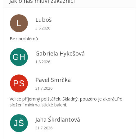
Luboš
L
Hodnocení obchodu je 5 z 5 hvězdiček.
3.8.2026
Bez problémů
Gabriela Hykešová
GH
Hodnocení obchodu je 5 z 5 hvězdiček.
1.8.2026
Pavel Smrčka
PS
Hodnocení obchodu je 5 z 5 hvězdiček.
31.7.2026
Velice příjemný polštářek. Skladný, pouzdro je akorát.Po
složení minimalistické balení.
Jana Škrdlantová
JŠ
Hodnocení obchodu je 5 z 5 hvězdiček.
31.7.2026