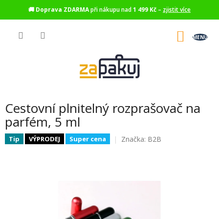
🚚
Doprava ZDARMA
při nákupu nad
1 499 Kč
–
zjistit více
Přejít
na
NÁKU
obsah
KOŠÍK
Cestovní plnitelný rozprašovač na
parfém, 5 ml
Značka:
B2B
Tip
VÝPRODEJ
Super cena