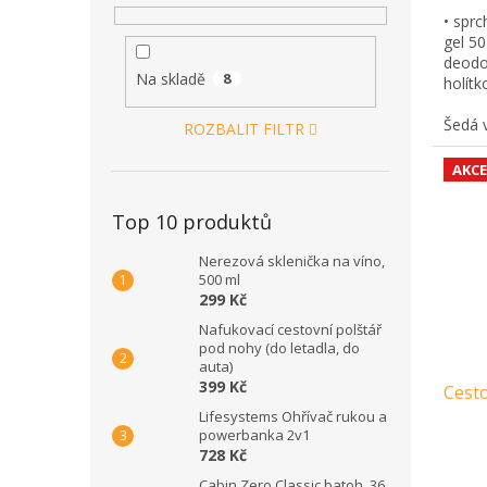
• sprc
gel 50
deodor
Na skladě
8
holítko
Šedá 
ROZBALIT FILTR
AKCE
Top 10 produktů
Nerezová sklenička na víno,
500 ml
299 Kč
Nafukovací cestovní polštář
pod nohy (do letadla, do
auta)
399 Kč
Cesto
Lifesystems Ohřívač rukou a
powerbanka 2v1
728 Kč
Cabin Zero Classic batoh, 36