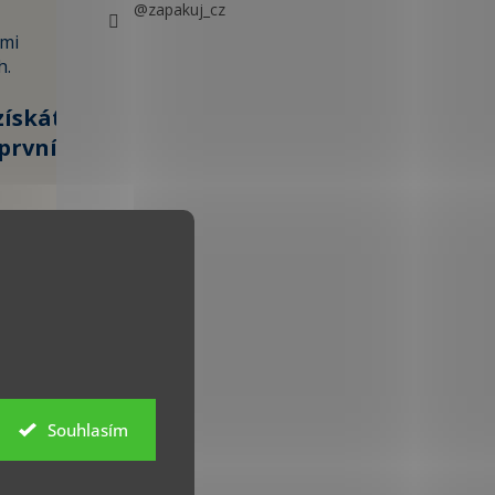
@zapakuj_cz
ami
h.
získáte
první
100 KČ »
 údajů
Souhlasím