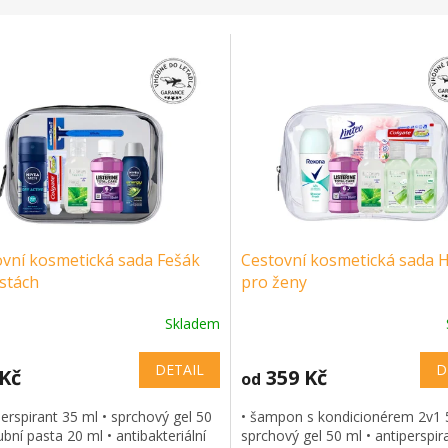
vní kosmetická sada Fešák
Cestovní kosmetická sada 
stách
pro ženy
Skladem
DETAIL
D
 Kč
359 Kč
od
perspirant 35 ml • sprchový gel 50
• šampon s kondicionérem 2v1 
ubní pasta 20 ml • antibakteriální
sprchový gel 50 ml • antiperspir