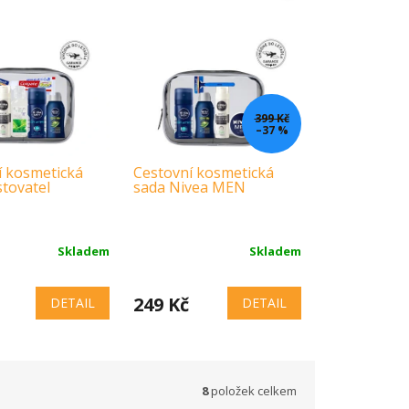
399 Kč
–37 %
í kosmetická
Cestovní kosmetická
Cestovní ko
tovatel
sada Nivea MEN
sada Lilien 
Skladem
Skladem
249 Kč
179 Kč
DETAIL
DETAIL
8
položek celkem