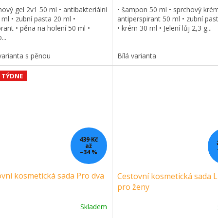
hový gel 2v1 50 ml • antibakteriální
• šampon 50 ml • sprchový krém
 ml • zubní pasta 20 ml •
antiperspirant 50 ml • zubní pas
ant • pěna na holení 50 ml •
• krém 30 ml • Jelení lůj 2,3 g...
...
varianta s pěnou
Bílá varianta
 TÝDNE
439 Kč
až
–34 %
vní kosmetická sada Pro dva
Cestovní kosmetická sada Li
pro ženy
Skladem