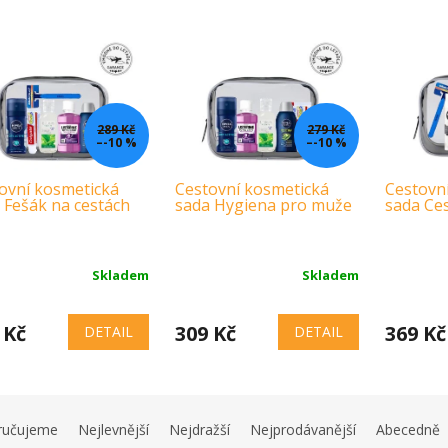
289 Kč
279 Kč
–-10 %
–-10 %
ovní kosmetická
Cestovní kosmetická
Cestovn
 Fešák na cestách
sada Hygiena pro muže
sada Ces
Skladem
Skladem
 Kč
309 Kč
369 Kč
DETAIL
DETAIL
ručujeme
Nejlevnější
Nejdražší
Nejprodávanější
Abecedně