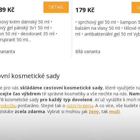
DETAIL
D
89 Kč
179 Kč
chový krém dámský 50 ml •
• sprchový gel 50 ml • šampon 5
vý gel pánský 3v1 50 ml •
balzám na vlasy 50 ml • tělové 
n 50 ml • deodorant 35 ml •
ml • antibakteriální gel 50 ml Vyb
rspirant 50 ml...
varianta
Bílá varianta
O
v
ovní kosmetické sady
l
á
e pro vás
skládáme cestovní kosmetické sady
, které využijete n
d
cejte čas výběrem
té správné kosmetiky a vše nechte na nás.
Nami
a
řili kosmetické sady
pro každý typ dovolené
. Ať už vyrážíte k moři
c
 pokožku
postaráno. Stejné tak o
ústní hygienu
. A co více, vše budete
í
získáte
zcela zdarma
. Vybrat si mohou jak
ženy
, tak
muži
.
p
r
v
k
y