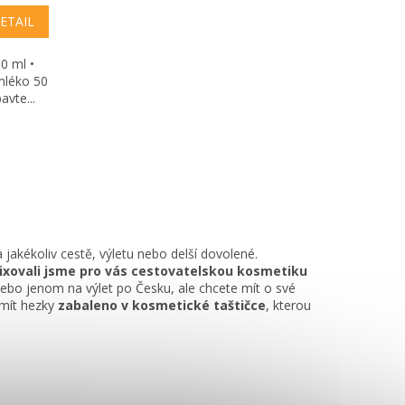
ETAIL
0 ml •
mléko 50
avte...
a jakékoliv cestě, výletu nebo delší dovolené.
xovali jsme pro vás cestovatelskou kosmetiku
 nebo jenom na výlet po Česku, ale chcete mít o své
 mít hezky
zabaleno v kosmetické taštičce
, kterou