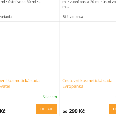
 ml • ústní voda 80 ml •...
ml • zubní pasta 20 ml • ústní v
ml...
varianta
Bílá varianta
ovní kosmetická sada
Cestovní kosmetická sada
vatel
Evropanka
Skladem
DETAIL
D
 Kč
299 Kč
od