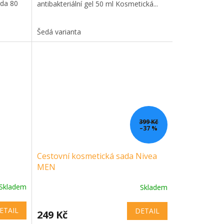
oda 80
antibakteriální gel 50 ml Kosmetická...
Šedá varianta
399 Kč
–37 %
Cestovní kosmetická sada Nivea
MEN
Skladem
Skladem
ETAIL
DETAIL
249 Kč