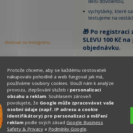
delší dovolenou,
vychytávky, které s
testujeme na cestác
🎁 Po registraci 
SLEVU 100 Kč na 
Sledovat na Instagramu
objednávku.
Zde vyplňte svůj email:
Protože chceme, aby se každému cestovateli
nakupovalo pohodlně a web fungoval jak má,
používáme soubory cookies. Slouží nám k analýze
CHCI ZÍSKAT SLEVU 
provozu, zlepšování služeb i
personalizaci
obsahu a reklam
. Souhlasem zároveň
Ochrana osobních
povolujete, že
Google může zpracovávat vaše
osobní údaje (např. IP adresu a cookie
identifikátory) pro personalizaci a měření
reklam
podle svých zásad
Google Business
Safety & Privacy
a
Podmínky Google
.