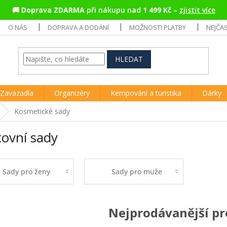
🚚
Doprava ZDARMA
při nákupu nad
1 499 Kč
–
zjistit více
O NÁS
DOPRAVA A DODÁNÍ
MOŽNOSTI PLATBY
NEJČA
HLEDAT
Zavazadla
Organizéry
Kempování a turistika
Dárky
Kosmetické sady
tovní sady
Sady pro ženy
Sady pro muže
Nejprodávanější p