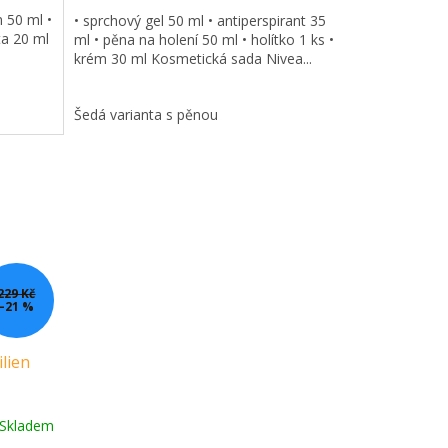
 50 ml •
• sprchový gel 50 ml • antiperspirant 35
ta 20 ml
ml • pěna na holení 50 ml • holítko 1 ks •
krém 30 ml Kosmetická sada Nivea...
Šedá varianta s pěnou
229 Kč
–21 %
lien
Skladem