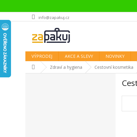
Přejít
info@zapakuj.cz
na
obsah
VÝPRODEJ
AKCE A SLEVY
NOVINKY
Domů
Zdraví a hygiena
Cestovní kosmetika
P
Ces
o
s
t
r
a
n
n
í
p