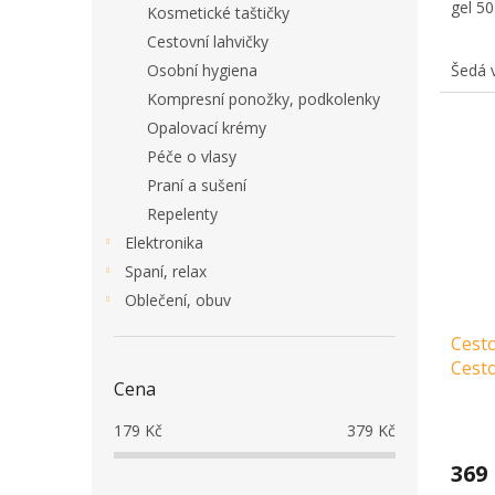
gel 50
Kosmetické taštičky
Cestovní lahvičky
Osobní hygiena
Šedá 
Kompresní ponožky, podkolenky
Opalovací krémy
Péče o vlasy
Praní a sušení
Repelenty
Elektronika
Spaní, relax
Oblečení, obuv
Cest
Cesto
Cena
179
Kč
379
Kč
369