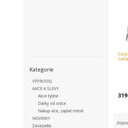
a
n
e
l
Cest
sada
Přeskočit
Kategorie
kategorie
VÝPRODEJ
AKCE A SLEVY
319
Akce týdne
Dárky od srdce
Nakup více, zaplať méně
Ř
NOVINKY
a
Dopo
Zavazadla