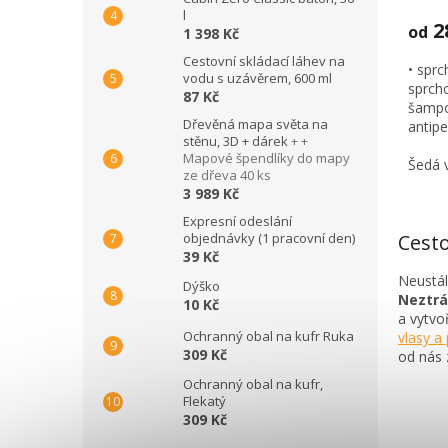
l
2
od
1 398 Kč
Cestovní skládací láhev na
• spr
vodu s uzávěrem, 600 ml
sprcho
87 Kč
šampo
Dřevěná mapa světa na
antipe
stěnu, 3D + dárek
+ +
Mapové špendlíky do mapy
Šedá 
ze dřeva 40 ks
3 989 Kč
Expresní odeslání
objednávky (1 pracovní den)
Cest
39 Kč
Neustál
Dýško
Neztrá
10 Kč
a vytvo
Ochranný obal na kufr Ruka
vlasy a
309 Kč
od nás 
Ochranný obal na kufr,
Flekatý
309 Kč