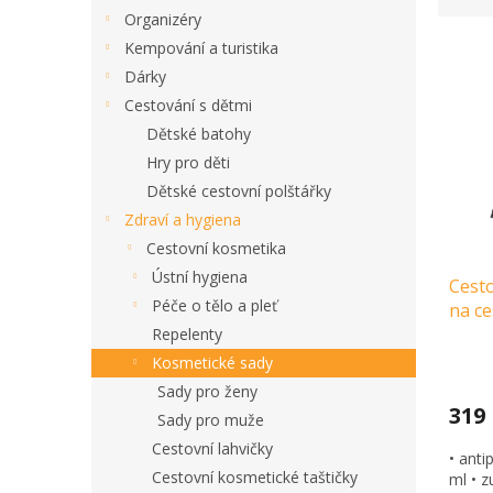
z
Organizéry
e
V
n
Kempování a turistika
ý
í
Dárky
p
p
Cestování s dětmi
i
r
Dětské batohy
s
o
Hry pro děti
p
d
r
u
Dětské cestovní polštářky
o
k
Zdraví a hygiena
d
t
Cestovní kosmetika
u
ů
Ústní hygiena
Cesto
k
Péče o tělo a pleť
na ce
t
ů
Repelenty
Kosmetické sady
Sady pro ženy
319
Sady pro muže
Cestovní lahvičky
• anti
Cestovní kosmetické taštičky
ml • z