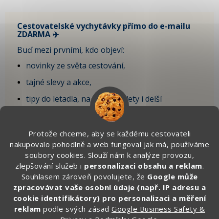
Cestovatelské vychytávky přímo do e-mailu
ZDARMA ✈️
Buď mezi prvními, kdo objeví:
novinky ze světa cestování,
tajné slevy a akce,
tipy do letadla, na krátké výlety i delší
dovolenou,
vychytávky, které sami testujeme na cestách.
Protože chceme, aby se každému cestovateli
nakupovalo pohodlně a web fungoval jak má, používáme
🎁 Po registraci získáte SLEVU 100 Kč
soubory cookies. Slouží nám k analýze provozu,
na první objednávku.
zlepšování služeb i
personalizaci obsahu a reklam
.
Souhlasem zároveň povolujete, že
Google může
Zde vyplňte svůj email:
zpracovávat vaše osobní údaje (např. IP adresu a
cookie identifikátory) pro personalizaci a měření
reklam
podle svých zásad
Google Business Safety &