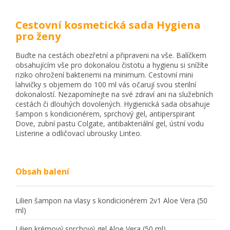
Cestovní kosmetická sada Hygiena
pro ženy
Buďte na cestách obezřetní a připraveni na vše. Balíčkem
obsahujícím vše pro dokonalou čistotu a hygienu si snížíte
riziko ohrožení bakteriemi na minimum. Cestovní mini
lahvičky s objemem do 100 ml vás očarují svou sterilní
dokonalostí. Nezapomínejte na své zdraví ani na služebních
cestách či dlouhých dovolených. Hygienická sada obsahuje
šampon s kondicionérem, sprchový gel, antiperspirant
Dove, zubní pastu Colgate, antibakteriální gel, ústní vodu
Listerine a odličovací ubrousky Linteo.
Obsah balení
Lilien šampon na vlasy s kondicionérem 2v1 Aloe Vera (50
ml)
Lilien krémový sprchový gel Aloe Vera (50 ml)