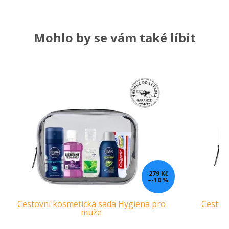
Mohlo by se vám také líbit
279 Kč
–-10 %
Cestovní kosmetická sada Hygiena pro
Cestov
muže