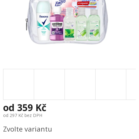
od
359 Kč
od
297 Kč
bez DPH
Měrná
Zvolte variantu
cena: