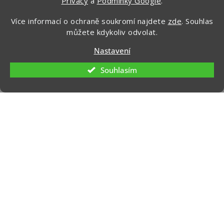
Privacy
a
Podmínky Google
.
CHCI ZÍSKAT SLEVU 100 KČ »
Více informací o ochraně soukromí najdete
zde
. Souhlas
Ochrana osobních údajů
můžete kdykoliv odvolat.
Nastavení
Souhlasím
Kontakt
info
@
zapakuj.cz
+420 734 266 587 (PO-PÁ, 9:00 – 17:00)
Zapakuj CZ/SK
zapakuj_czsk
@zapakuj_cz