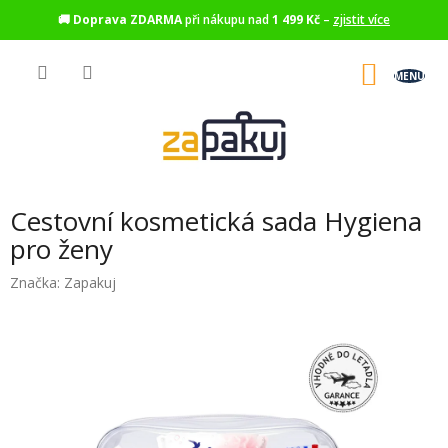
🚚
Doprava ZDARMA
při nákupu nad
1 499 Kč
–
zjistit více
Přejít
na
NÁKU
obsah
KOŠÍK
Cestovní kosmetická sada Hygiena
pro ženy
Značka:
Zapakuj