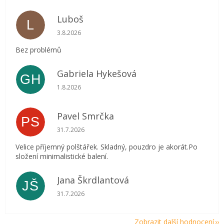
Luboš
L
Hodnocení obchodu je 5 z 5 hvězdiček.
3.8.2026
Bez problémů
Gabriela Hykešová
GH
Hodnocení obchodu je 5 z 5 hvězdiček.
1.8.2026
Pavel Smrčka
PS
Hodnocení obchodu je 5 z 5 hvězdiček.
31.7.2026
Velice příjemný polštářek. Skladný, pouzdro je akorát.Po
složení minimalistické balení.
Jana Škrdlantová
JŠ
Hodnocení obchodu je 5 z 5 hvězdiček.
31.7.2026
Zobrazit další hodnocení