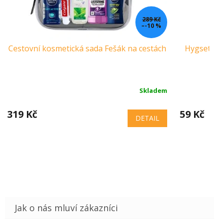
289 Kč
–-10 %
Cestovní kosmetická sada Fešák na cestách
Hygset j
W
Skladem
319 Kč
59 Kč
DETAIL