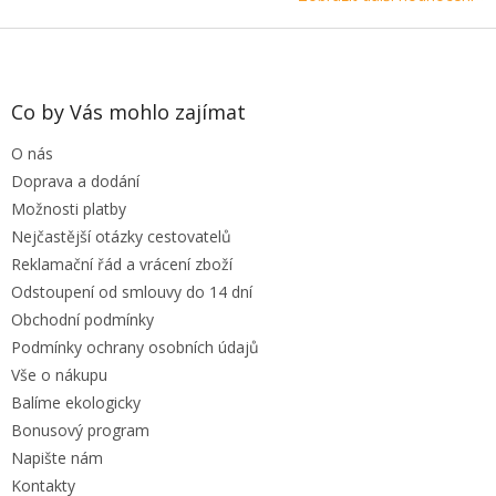
Z
á
p
a
Co by Vás mohlo zajímat
t
O nás
í
Doprava a dodání
Možnosti platby
Nejčastější otázky cestovatelů
Reklamační řád a vrácení zboží
Odstoupení od smlouvy do 14 dní
Obchodní podmínky
Podmínky ochrany osobních údajů
Vše o nákupu
Balíme ekologicky
Bonusový program
Napište nám
Kontakty