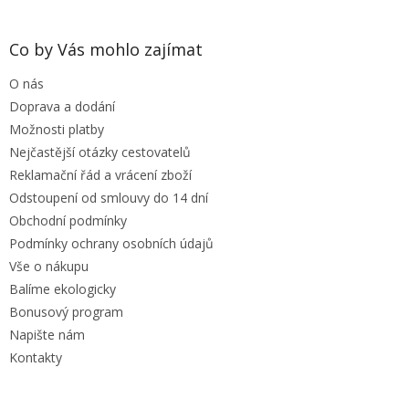
á
p
a
Co by Vás mohlo zajímat
t
O nás
í
Doprava a dodání
Možnosti platby
Nejčastější otázky cestovatelů
Reklamační řád a vrácení zboží
Odstoupení od smlouvy do 14 dní
Obchodní podmínky
Podmínky ochrany osobních údajů
Vše o nákupu
Balíme ekologicky
Bonusový program
Napište nám
Kontakty