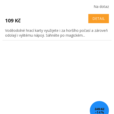
Na dotaz
DETAIL
109 Kč
Voděodolné hrací karty využijete i za horšího počasí a zároveň
odolají i vylitému nápoji. Sáhněte po magickém...
349 Kč
–14 %