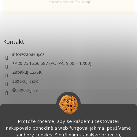
Ochrana osobních údajů
Kontakt
info
@
zapakuj.cz
+420 734 266 587 (PO-PÁ, 9:00 – 17:00)
Zapakuj CZ/SK
zapakuj_czsk
@zapakuj_cz
Protože chceme, aby se každému cestovateli
nakupovalo pohodlně a web fungoval jak má, používáme
soubory cookies. Slouží nám k analýze provozu,