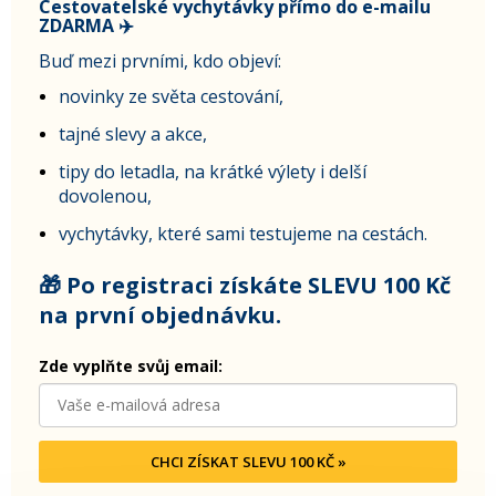
Cestovatelské vychytávky přímo do e-mailu
ZDARMA ✈️
Buď mezi prvními, kdo objeví:
novinky ze světa cestování,
tajné slevy a akce,
tipy do letadla, na krátké výlety i delší
dovolenou,
vychytávky, které sami testujeme na cestách.
🎁 Po registraci získáte SLEVU 100 Kč
na první objednávku.
Zde vyplňte svůj email:
CHCI ZÍSKAT SLEVU 100 KČ »