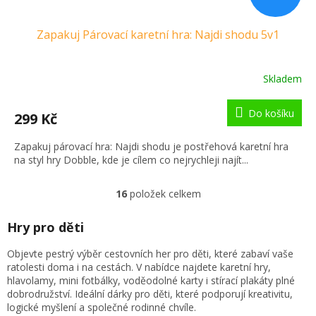
Zapakuj Párovací karetní hra: Najdi shodu 5v1
Skladem
Do košíku
299 Kč
Zapakuj párovací hra: Najdi shodu je postřehová karetní hra
na styl hry Dobble, kde je cílem co nejrychleji najít...
16
položek celkem
O
v
l
Hry pro děti
á
d
Objevte pestrý výběr cestovních her pro děti, které zabaví vaše
a
ratolesti doma i na cestách. V nabídce najdete karetní hry,
c
hlavolamy, mini fotbálky, voděodolné karty i stírací plakáty plné
í
dobrodružství. Ideální dárky pro děti, které podporují kreativitu,
p
logické myšlení a společné rodinné chvíle.