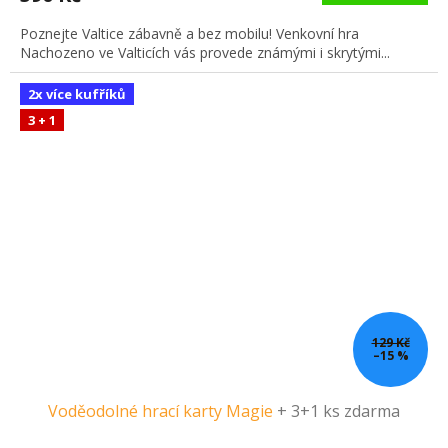
Poznejte Valtice zábavně a bez mobilu! Venkovní hra
Nachozeno ve Valticích vás provede známými i skrytými...
2x více kufříků
3 + 1
129 Kč
–15 %
Voděodolné hrací karty Magie
+ 3+1 ks zdarma