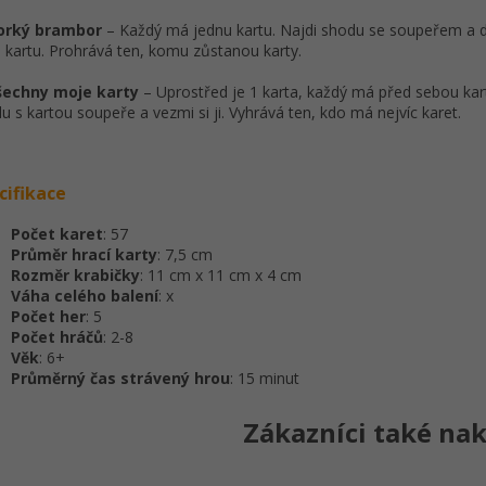
Horký brambor
– Každý má jednu kartu. Najdi shodu se soupeřem a 
 kartu. Prohrává ten, komu zůstanou karty.
Všechny moje karty
– Uprostřed je 1 karta, každý má před sebou kart
u s kartou soupeře a vezmi si ji. Vyhrává ten, kdo má nejvíc karet.
cifikace
Počet karet
: 57
Průměr hrací karty
: 7,5 cm
Rozměr krabičky
: 11 cm x 11 cm x 4 cm
Váha celého balení
: x
Počet her
: 5
Počet hráčů
: 2-8
Věk
: 6+
Průměrný čas strávený hrou
: 15 minut
Zákazníci také nak