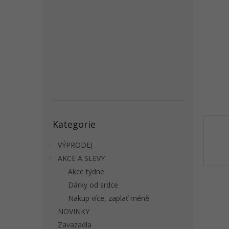
a
n
e
l
Přeskočit
Kategorie
kategorie
VÝPRODEJ
AKCE A SLEVY
Akce týdne
Dárky od srdce
Nakup více, zaplať méně
NOVINKY
Zavazadla