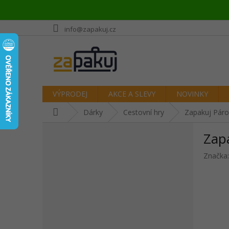
Přejít
info@zapakuj.cz
na
obsah
VÝPRODEJ
AKCE A SLEVY
NOVINKY
Domů
Dárky
Cestovní hry
Zapakuj Párov
P
Zapa
o
s
Značka
t
r
a
n
n
í
p