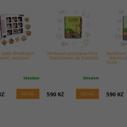
á sada dřevěných
Venkovní poznávací hra
Venkovní 
lamů, cestovní
- Nachozeno ve Valticích
- Nachoz
í
Hoře
Skladem
Skladem
Kč
590 Kč
590 Kč
DETAIL
DETAIL