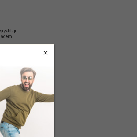
jrychleji
kladem
pod
 kufru.