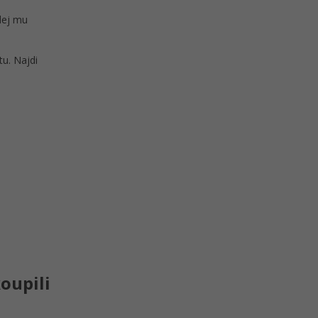
dej mu
u. Najdi
oupili