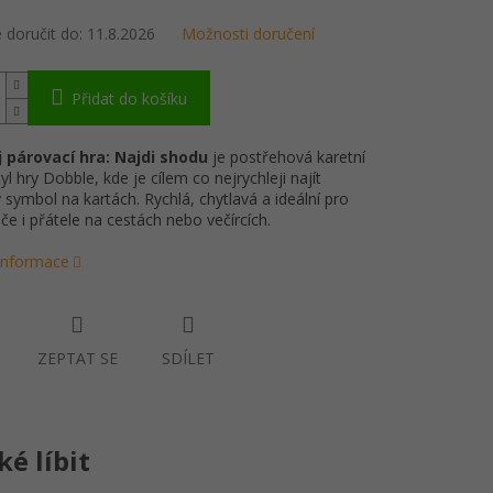
doručit do:
11.8.2026
Možnosti doručení
Přidat do košíku
 párovací hra: Najdi shodu
je postřehová karetní
yl hry Dobble, kde je cílem co nejrychleji najít
 symbol na kartách. Rychlá, chytlavá a ideální pro
iče i přátele na cestách nebo večírcích.
 informace
ZEPTAT SE
SDÍLET
é líbit