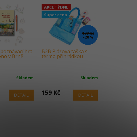
AKCE TÝDNE
Super cena
199 Kč
–20 %
poznávací hra
B2B Plážová taška s
eno v Brně
termo přihrádkou
Skladem
Skladem
159 Kč
DETAIL
DETAIL