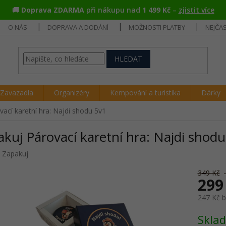
🚚
Doprava ZDARMA
při nákupu nad
1 499 Kč
–
zjistit více
O NÁS
DOPRAVA A DODÁNÍ
MOŽNOSTI PLATBY
NEJČA
HLEDAT
Zavazadla
Organizéry
Kempování a turistika
Dárky
ací karetní hra: Najdi shodu 5v1
kuj Párovací karetní hra: Najdi shod
:
Zapakuj
349 Kč
299
247 Kč 
Měrná
Skla
cena: