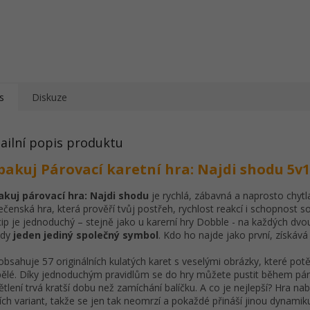
s
Diskuze
ailní popis produktu
pakuj Párovací karetní hra: Najdi shodu 5v1
kuj párovací hra: Najdi shodu
je rychlá, zábavná a naprosto chytl
ečenská hra, která prověří tvůj postřeh, rychlost reakcí i schopnost s
cip je jednoduchý – stejně jako u karerní hry Dobble - na každých dvo
ždy
jeden jediný společný symbol
. Kdo ho najde jako první, získává
obsahuje 57 originálních kulatých karet s veselými obrázky, které potěš
ělé. Díky jednoduchým pravidlům se do hry můžete pustit během pár
ětlení trvá kratší dobu než zamíchání balíčku. A co je nejlepší? Hra nabí
ích variant, takže se jen tak neomrzí a pokaždé přináší jinou dynamiku