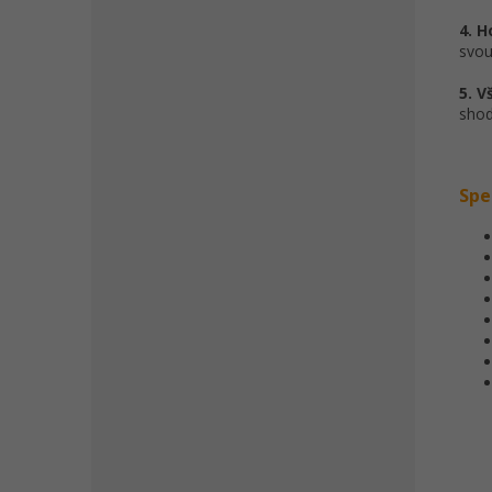
4. 
svou
5. 
shod
Spe