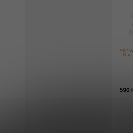
Venko
- Nac
590 