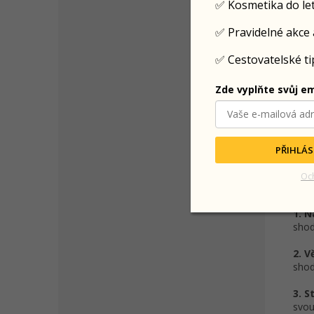
✅ Kosmetika do le
✅ Pravidelné akce 
✅ Cestovatelské tip
Hra
Zde vyplňte svůj em
Hra 
jedn
sout
PŘIHLÁS
Oc
Prav
1. N
shod
2. V
shod
3. S
svou