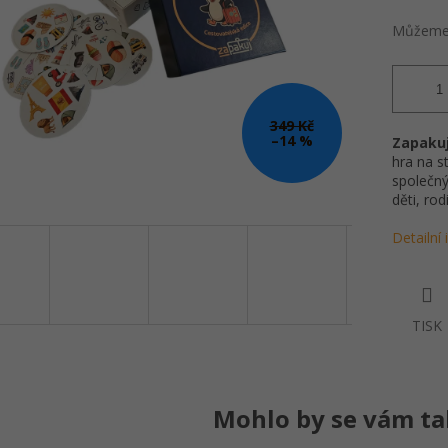
Můžeme 
349 Kč
–14 %
Zapakuj
hra na st
společný
děti, rod
Detailní
TISK
Mohlo by se vám tak