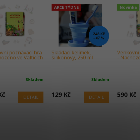
AKCE TÝDNE
Novinka
248 Kč
–47 %
vní poznávací hra
Skládací kelímek,
Venkovní 
hozeno ve Valticích
silikonový, 250 ml
- Nachoz
Skladem
Skladem
Kč
129 Kč
590 Kč
DETAIL
DETAIL