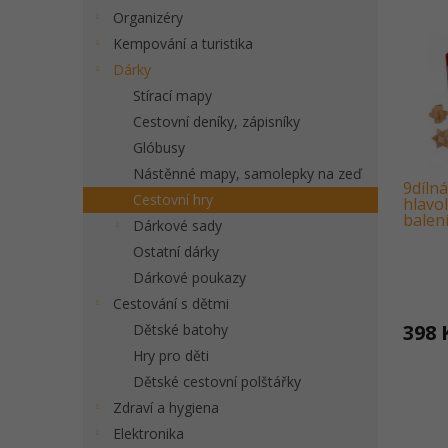
Organizéry
Kempování a turistika
Dárky
Stírací mapy
Cestovní deníky, zápisníky
Glóbusy
Nástěnné mapy, samolepky na zeď
9díln
Cestovní hry
hlavo
balen
Dárkové sady
Ostatní dárky
Dárkové poukazy
Cestování s dětmi
398 
Dětské batohy
Hry pro děti
Dětské cestovní polštářky
Zdraví a hygiena
Elektronika