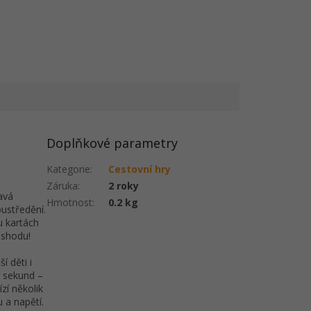
Doplňkové parametry
Kategorie
:
Cestovní hry
Záruka
:
2 roky
avá
Hmotnost
:
0.2 kg
oustředění.
u kartách
 shodu!
í děti i
 sekund –
zí několik
 a napětí.