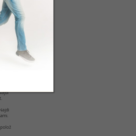
íky své
ádi
Najdi
t.
Najdi
tami.
 polož