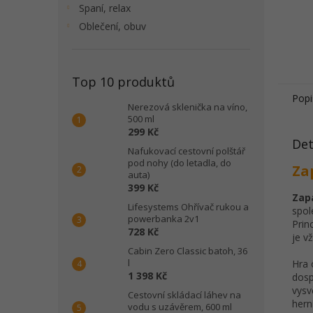
Spaní, relax
Oblečení, obuv
Top 10 produktů
Popi
Nerezová sklenička na víno,
500 ml
299 Kč
Det
Nafukovací cestovní polštář
pod nohy (do letadla, do
Za
auta)
399 Kč
Zapa
Lifesystems Ohřívač rukou a
spol
powerbanka 2v1
Prin
728 Kč
je v
Cabin Zero Classic batoh, 36
l
Hra 
1 398 Kč
dosp
vysv
Cestovní skládací láhev na
hern
vodu s uzávěrem, 600 ml