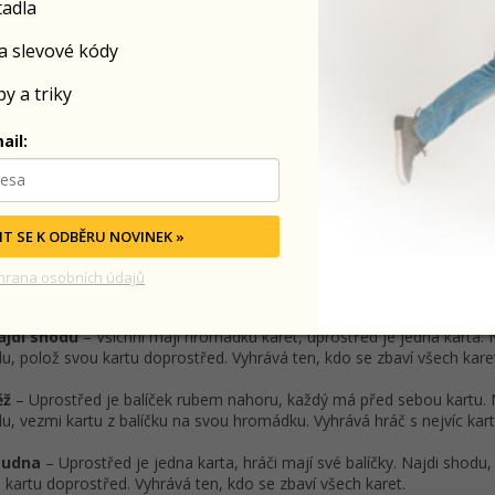
tadla
Balíček kulatých karet s obrázky
Pravidla hry
Praktická krabička na uchování hry
a slevové kódy
y a triky
 ideální pro děti od 6 let i dospělé
ail:
je ideální na cestování, rodinné večery i jako rychlá zábava s přáteli. D
oduchosti a napětí se hodí pro děti od 6 let i pro dospělé, kteří mají r
ěžní atmosféru.
IT SE K ODBĚRU NOVINEK »
hrana osobních údajů
idla karetní hry:
ajdi shodu
– Všichni mají hromádku karet, uprostřed je jedna karta. 
u, polož svou kartu doprostřed. Vyhrává ten, kdo se zbaví všech kare
ěž
– Uprostřed je balíček rubem nahoru, každý má před sebou kartu. 
u, vezmi kartu z balíčku na svou hromádku. Vyhrává hráč s nejvíc kar
tudna
– Uprostřed je jedna karta, hráči mají své balíčky. Najdi shodu,
 kartu doprostřed. Vyhrává ten, kdo se zbaví všech karet.