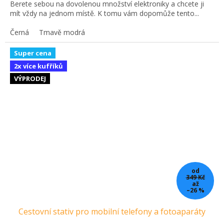
Berete sebou na dovolenou množství elektroniky a chcete ji
mít vždy na jednom místě. K tomu vám dopomůže tento...
Černá
Tmavě modrá
Super cena
2x více kufříků
VÝPRODEJ
od
349 Kč
až
–26 %
Cestovní stativ pro mobilní telefony a fotoaparáty