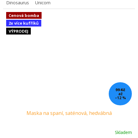
Dinosaurus
Unicorn
Cenová bomba
2x více kufříků
VÝPRODEJ
99 Kč
až
–12 %
Maska na spaní, saténová, hedvábná
Skladem