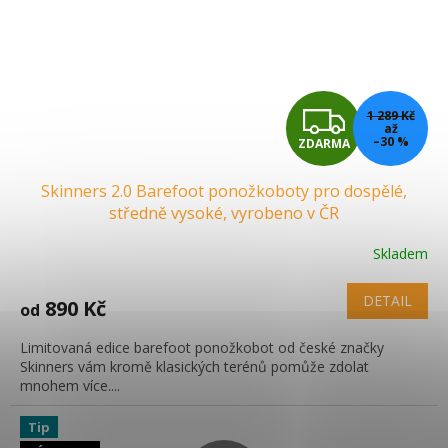
Z
1 289 Kč
až
–30 %
ZDARMA
D
Skinners 2.0 Barefoot ponožkoboty pro dospělé,
A
středně vysoké, vyrobeno v ČR
R
Skladem
M
DETAIL
890 Kč
od
A
Limitovaná edice barefoot ponožkobot od české značky
Skinners vám kromě klasických terénů pomůže zdolat
mnohem více....
Tip