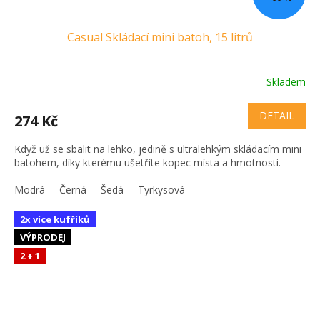
Casual Skládací mini batoh, 15 litrů
Skladem
DETAIL
274 Kč
Když už se sbalit na lehko, jedině s ultralehkým skládacím mini
batohem, díky kterému ušetříte kopec místa a hmotnosti.
Modrá
Černá
Šedá
Tyrkysová
2x více kufříků
VÝPRODEJ
2 + 1