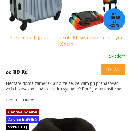
od
139 Kč
až
–35 %
Bezpečností popruh na kufr Klasik nebo s číselným
kódem
Skladem
DETAIL
89 Kč
od
Nemáte doma zámeček a bojíte se, že vám při přehazování
vašich zavazadel něco z kufru vypadne? Použijte nastavitelné...
Černá
Duhová
Cenová bomba
2x více kufříků
VÝPRODEJ