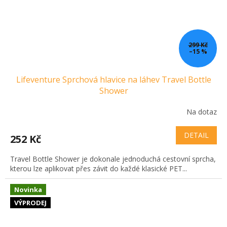
299 Kč
–15 %
Lifeventure Sprchová hlavice na láhev Travel Bottle
Shower
Na dotaz
DETAIL
252 Kč
Travel Bottle Shower je dokonale jednoduchá cestovní sprcha,
kterou lze aplikovat přes závit do každé klasické PET...
Novinka
VÝPRODEJ