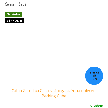
Černá
Šedá
Novinka
VÝPRODEJ
540 Kč
až
–9 %
Cabin Zero Lux Cestovní organizér na oblečení
Packing Cube
Skladem