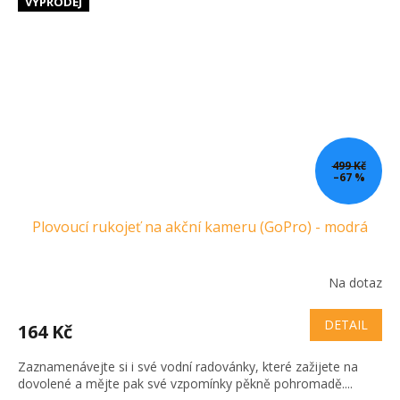
VÝPRODEJ
499 Kč
–67 %
Plovoucí rukojeť na akční kameru (GoPro) - modrá
Na dotaz
DETAIL
164 Kč
Zaznamenávejte si i své vodní radovánky, které zažijete na
dovolené a mějte pak své vzpomínky pěkně pohromadě....