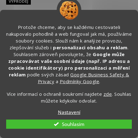
VÝPRODEJ
Protože chceme, aby se každému cestovateli
nakupovalo pohodlně a web fungoval jak má, používáme
soubory cookies. Slouží nám k analýze provozu,
zlepšování služeb i
personalizaci obsahu a reklam
.
Souhlasem zároveň povolujete, že
Google může
zpracovávat vaše osobní údaje (např. IP adresu a
Z
od
cookie identifikátory) pro personalizaci a měření
1 189 Kč
až
reklam
podle svých zásad
Google Business Safety &
ZDARMA
–26 %
D
Privacy
a
Podmínky Google
.
Skinners 2.0 Comfort Barefoot ponožkoboty pro
A
Více informací o ochraně soukromí najdete
zde
. Souhlas
dospělé, vyrobeno v ČR
můžete kdykoliv odvolat.
R
Skladem
Nastavení
M
Souhlasím
DETAIL
949 Kč
od
A