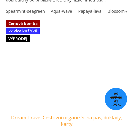
Spearmint-seagreen
Aqua-wave
Papaya-lava
Blossom-dah
Cenová bomba
2x více kufříků
VÝPRODEJ
od
299 Kč
až
–25 %
Dream Travel Cestovní organizér na pas, doklady,
karty