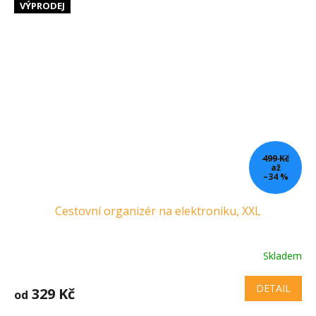
VÝPRODEJ
499 Kč
až
–34 %
Cestovní organizér na elektroniku, XXL
Skladem
DETAIL
329 Kč
od