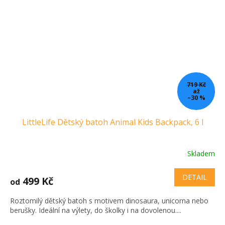
719 Kč
až
–30 %
LittleLife Dětský batoh Animal Kids Backpack, 6 l
Skladem
DETAIL
499 Kč
od
Roztomilý dětský batoh s motivem dinosaura, unicorna nebo
berušky. Ideální na výlety, do školky i na dovolenou....