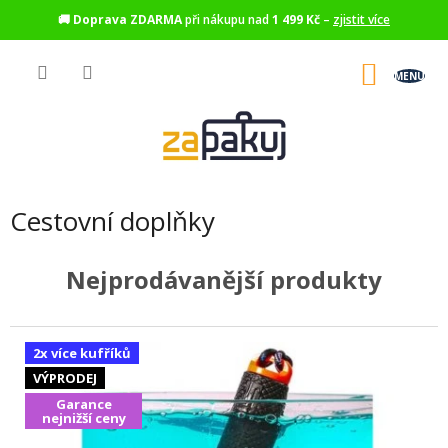
🚚
Doprava ZDARMA
při nákupu nad
1 499 Kč
–
zjistit více
Přejít
na
NÁKU
obsah
KOŠÍK
Cestovní doplňky
Nejprodávanější produkty
2x více kufříků
VÝPRODEJ
Garance
nejnižší ceny