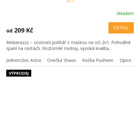
2v1
Skladem
DETAIL
209 Kč
od
Relaxeazzz – cestovní polštář s maskou na oči 2v1. Pohodlné
spaní na cestách. Roztomilé motivy, vysoká kvalita,...
Jednorožec Astra
Ovečka Shaun
Kočka Pusheen
Opice
VÝPRODEJ