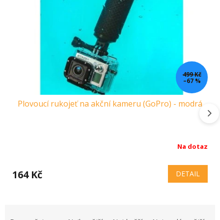
499 Kč
–67 %
Plovoucí rukojeť na akční kameru (GoPro) - modrá
Na dotaz
164 Kč
DETAIL
Ř