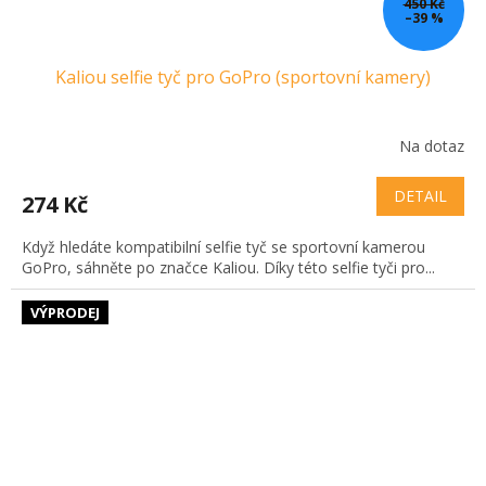
450 Kč
–39 %
Kaliou selfie tyč pro GoPro (sportovní kamery)
Na dotaz
DETAIL
274 Kč
Když hledáte kompatibilní selfie tyč se sportovní kamerou
GoPro, sáhněte po značce Kaliou. Díky této selfie tyči pro...
VÝPRODEJ