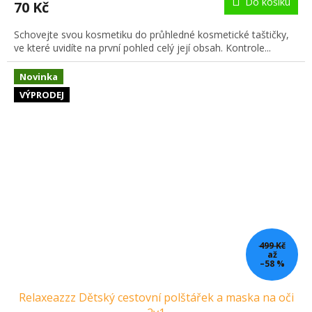
Do košíku
70 Kč
Schovejte svou kosmetiku do průhledné kosmetické taštičky,
ve které uvidíte na první pohled celý její obsah. Kontrole...
Novinka
VÝPRODEJ
499 Kč
až
–58 %
Relaxeazzz Dětský cestovní polštářek a maska na oči