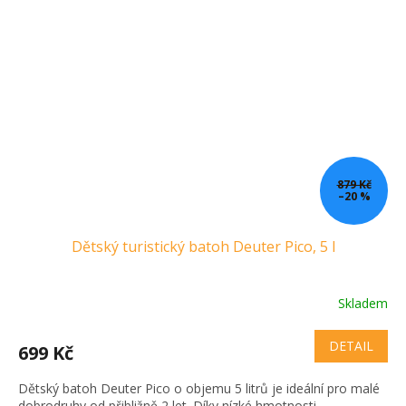
879 Kč
–20 %
Dětský turistický batoh Deuter Pico, 5 l
Skladem
DETAIL
699 Kč
Dětský batoh Deuter Pico o objemu 5 litrů je ideální pro malé
dobrodruhy od přibližně 2 let. Díky nízké hmotnosti...