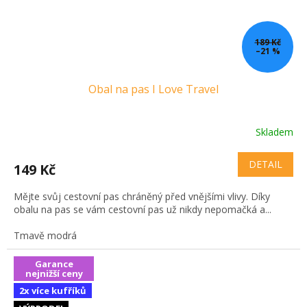
189 Kč
–21 %
Obal na pas I Love Travel
Skladem
DETAIL
149 Kč
Mějte svůj cestovní pas chráněný před vnějšími vlivy. Díky
obalu na pas se vám cestovní pas už nikdy nepomačká a...
Tmavě modrá
Garance
nejnižší ceny
2x více kufříků