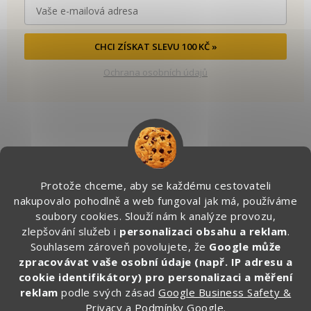
CHCI ZÍSKAT SLEVU 100 KČ »
Ochrana osobních údajů
Kontakt
Protože chceme, aby se každému cestovateli
info
@
zapakuj.cz
nakupovalo pohodlně a web fungoval jak má, používáme
+420 734 266 587 (PO-PÁ, 9:00 – 17:00)
soubory cookies. Slouží nám k analýze provozu,
zlepšování služeb i
personalizaci obsahu a reklam
.
Zapakuj CZ/SK
Souhlasem zároveň povolujete, že
Google může
zapakuj_czsk
zpracovávat vaše osobní údaje (např. IP adresu a
@zapakuj_cz
cookie identifikátory) pro personalizaci a měření
reklam
podle svých zásad
Google Business Safety &
Privacy
a
Podmínky Google
.