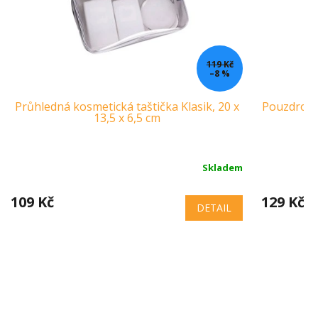
119 Kč
–8 %
Průhledná kosmetická taštička Klasik, 20 x
Pouzdro/ta
13,5 x 6,5 cm
Skladem
109 Kč
129 Kč
DETAIL