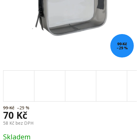
99 Kč
–29 %
99 Kč
–29 %
70 Kč
58 Kč bez DPH
Měrná
Skladem
cena: