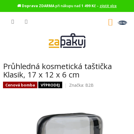
🚚
Doprava ZDARMA
při nákupu nad
1 499 Kč
–
zjistit více
Přejít
na
NÁKU
obsah
KOŠÍK
Průhledná kosmetická taštička
Klasik, 17 x 12 x 6 cm
Značka:
B2B
Cenová bomba
VÝPRODEJ