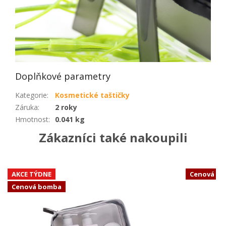
Doplňkové parametry
Kategorie
:
Kosmetické taštičky
Záruka
:
2 roky
Hmotnost
:
0.041 kg
Zákazníci také nakoupili
AKCE TÝDNE
Cenová b
Cenová bomba