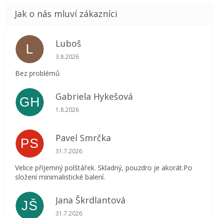
Luboš
L
Hodnocení obchodu je 5 z 5 hvězdiček.
3.8.2026
Bez problémů
Gabriela Hykešová
GH
Hodnocení obchodu je 5 z 5 hvězdiček.
1.8.2026
Pavel Smrčka
PS
Hodnocení obchodu je 5 z 5 hvězdiček.
31.7.2026
Velice příjemný polštářek. Skladný, pouzdro je akorát.Po
složení minimalistické balení.
Jana Škrdlantová
JŠ
Hodnocení obchodu je 5 z 5 hvězdiček.
31.7.2026