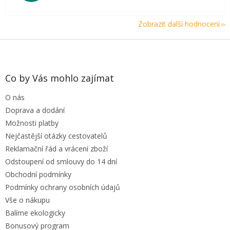
Zobrazit další hodnocení
Z
á
p
a
Co by Vás mohlo zajímat
t
O nás
í
Doprava a dodání
Možnosti platby
Nejčastější otázky cestovatelů
Reklamační řád a vrácení zboží
Odstoupení od smlouvy do 14 dní
Obchodní podmínky
Podmínky ochrany osobních údajů
Vše o nákupu
Balíme ekologicky
Bonusový program