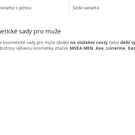
varianta s pěnou
Šedá varianta
O
v
etické sady pro muže
l
á
í kosmetické sady pro muže ideální
na služební cesty
nebo
delší v
d
dnotnou výbavou kosmetiky značek
NIVEA
MEN
,
Axe
,
Listerine
,
Det
a
c
í
p
r
v
k
y
v
ý
p
i
s
u