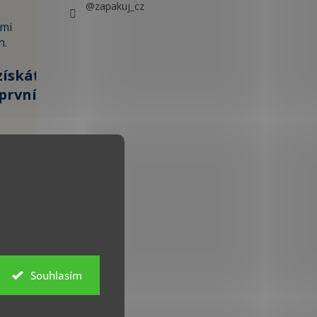
@zapakuj_cz
ami
h.
získáte
první
100 KČ »
 údajů
Souhlasím