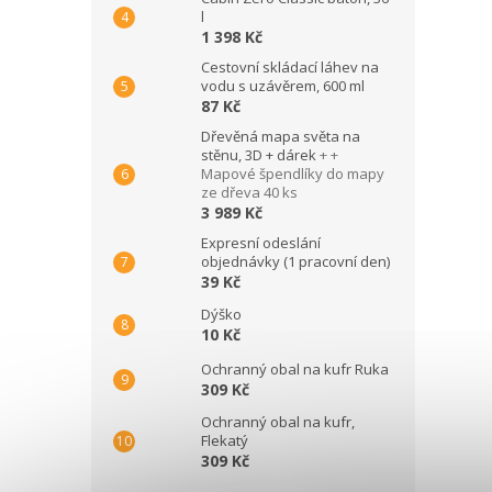
l
1 398 Kč
Cestovní skládací láhev na
vodu s uzávěrem, 600 ml
87 Kč
Dřevěná mapa světa na
stěnu, 3D + dárek
+ +
Mapové špendlíky do mapy
ze dřeva 40 ks
3 989 Kč
Expresní odeslání
objednávky (1 pracovní den)
39 Kč
Dýško
10 Kč
Ochranný obal na kufr Ruka
309 Kč
Ochranný obal na kufr,
Flekatý
309 Kč