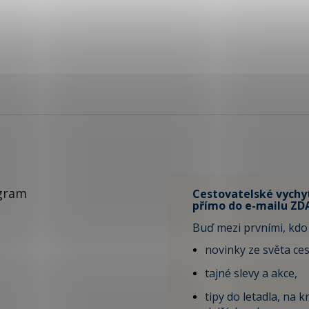
gram
Cestovatelské vychy
přímo do e-mailu ZD
Buď mezi prvními, kdo 
novinky ze světa ces
tajné slevy a akce,
tipy do letadla, na kr