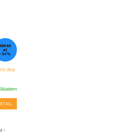
439 Kč
až
–34 %
ro dva
Skladem
ETAIL
l •