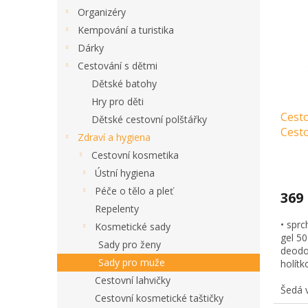
i
r
Organizéry
s
o
Kempování a turistika
p
d
Dárky
r
u
Cestování s dětmi
o
k
Dětské batohy
d
t
u
Hry pro děti
ů
Cest
k
Dětské cestovní polštářky
Cesto
t
Zdraví a hygiena
ů
Cestovní kosmetika
Ústní hygiena
Péče o tělo a pleť
369
Repelenty
• sprc
Kosmetické sady
gel 50
Sady pro ženy
deodor
Sady pro muže
holítko
Cestovní lahvičky
Šedá 
Cestovní kosmetické taštičky