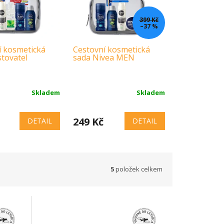
399 Kč
–37 %
í kosmetická
Cestovní kosmetická
Cestovní ko
tovatel
sada Nivea MEN
sada Pro dv
Skladem
Skladem
249 Kč
329 Kč
DETAIL
DETAIL
5
položek celkem