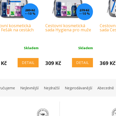
289 Kč
279 Kč
–-10 %
–-10 %
ovní kosmetická
Cestovní kosmetická
Cestovn
 Fešák na cestách
sada Hygiena pro muže
sada Ces
Skladem
Skladem
 Kč
309 Kč
369 Kč
DETAIL
DETAIL
ručujeme
Nejlevnější
Nejdražší
Nejprodávanější
Abecedně