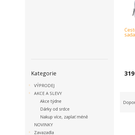
a
n
e
l
Cest
sada
Přeskočit
319
Kategorie
kategorie
VÝPRODEJ
AKCE A SLEVY
Ř
a
Akce týdne
Dopo
z
Dárky od srdce
e
Nakup více, zaplať méně
V
n
NOVINKY
ý
í
Zavazadla
p
p