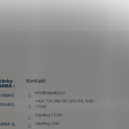
Kontakt
távky
ARMA ✈️
info
@
zapakuj.cz
objeví:
+420 734 266 587 (PO-PÁ, 9:00 –
tování,
17:00)
Zapakuj CZ/SK
zapakuj_czsk
átké výlety i