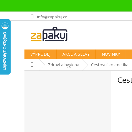
Přejít
info@zapakuj.cz
na
obsah
VÝPRODEJ
AKCE A SLEVY
NOVINKY
Domů
Zdraví a hygiena
Cestovní kosmetika
P
Ces
o
s
t
r
a
n
n
í
p