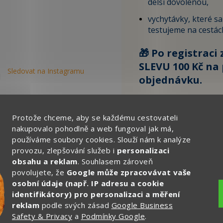
delší dovolenou,
vychytávky, které s
testujeme na cestác
🎁 Po registraci 
SLEVU 100 Kč na 
Sledovat na Instagramu
objednávku.
Zde vyplňte svůj email:
Protože chceme, aby se každému cestovateli
nakupovalo pohodlně a web fungoval jak má,
používáme soubory cookies. Slouží nám k analýze
CHCI ZÍSKAT SLEVU 
provozu, zlepšování služeb i
personalizaci
obsahu a reklam
. Souhlasem zároveň
Ochrana osobních
povolujete, že
Google může zpracovávat vaše
osobní údaje (např. IP adresu a cookie
identifikátory) pro personalizaci a měření
reklam
podle svých zásad
Google Business
Safety & Privacy
a
Podmínky Google
.