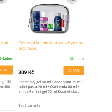
Fešák
Cestovní kosmetická sada Hygiena
pro muže
Skladem
Skladem
ETAIL
DETAIL
309 Kč
ý gel 50
• sprchový gel 50 ml • deodorant 35 ml •
eriální
zubní pasta 20 ml • ústní voda 80 ml •
antibakteriální gel 50 ml Kosmetická...
Šedá varianta