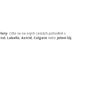
ýlety
. Ciťte se na svých cestách pohodlně s
tol
,
Labello
,
Astrid
,
Colgate
nebo
Jelení lůj
.