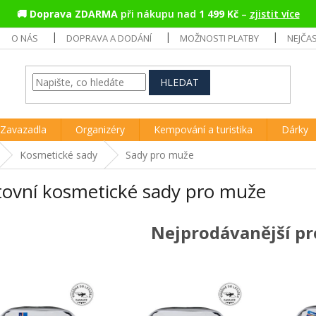
🚚
Doprava ZDARMA
při nákupu nad
1 499 Kč
–
zjistit více
O NÁS
DOPRAVA A DODÁNÍ
MOŽNOSTI PLATBY
NEJČA
HLEDAT
Zavazadla
Organizéry
Kempování a turistika
Dárky
Kosmetické sady
Sady pro muže
tovní kosmetické sady pro muže
Nejprodávanější p