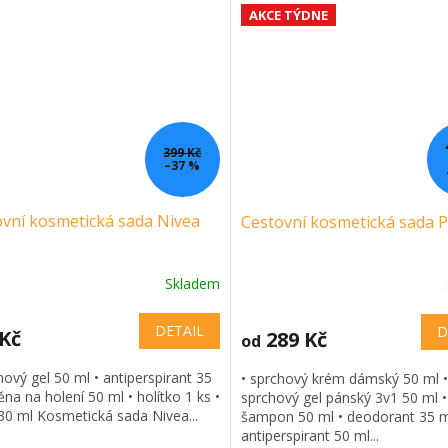
AKCE TÝDNE
399 Kč
–37 %
vní kosmetická sada Nivea
Cestovní kosmetická sada P
Skladem
DETAIL
D
 Kč
289 Kč
od
hový gel 50 ml • antiperspirant 35
• sprchový krém dámský 50 ml •
ěna na holení 50 ml • holítko 1 ks •
sprchový gel pánský 3v1 50 ml •
30 ml Kosmetická sada Nivea...
šampon 50 ml • deodorant 35 m
antiperspirant 50 ml...