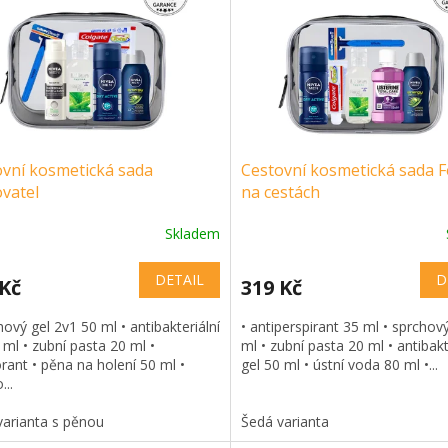
ovní kosmetická sada
Cestovní kosmetická sada 
vatel
na cestách
Skladem
DETAIL
D
 Kč
319 Kč
hový gel 2v1 50 ml • antibakteriální
• antiperspirant 35 ml • sprchov
 ml • zubní pasta 20 ml •
ml • zubní pasta 20 ml • antibakt
ant • pěna na holení 50 ml •
gel 50 ml • ústní voda 80 ml •...
...
varianta s pěnou
Šedá varianta