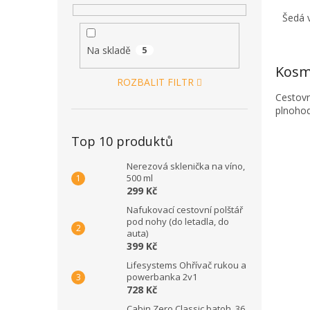
Šedá 
Na skladě
5
Kosm
ROZBALIT FILTR
Cestovn
plnoho
Top 10 produktů
Nerezová sklenička na víno,
500 ml
299 Kč
Nafukovací cestovní polštář
pod nohy (do letadla, do
auta)
399 Kč
Lifesystems Ohřívač rukou a
powerbanka 2v1
728 Kč
Cabin Zero Classic batoh, 36