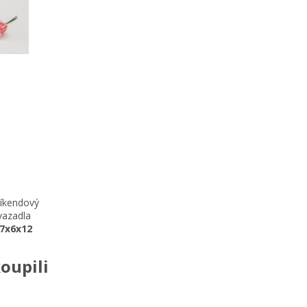
víkendový
vazadla
7x6x12
oupili