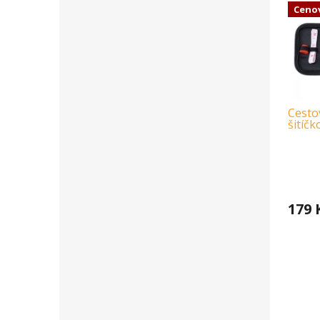
Ceno
Cestov
šitíčk
179 