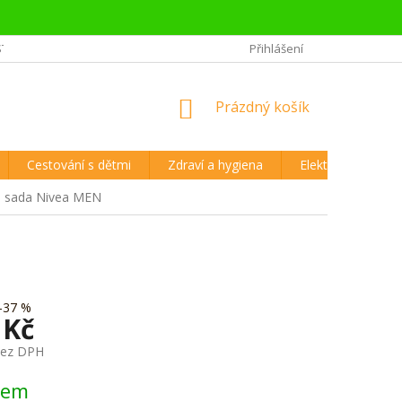
STĚJŠÍ OTÁZKY CESTOVATELŮ
REKLAMAČNÍ ŘÁD A VRÁCENÍ ZBOŽÍ
Přihlášení
NÁKUPNÍ
Prázdný košík
KOŠÍK
Cestování s dětmi
Zdraví a hygiena
Elektronika
á sada Nivea MEN
–37 %
 Kč
bez DPH
dem