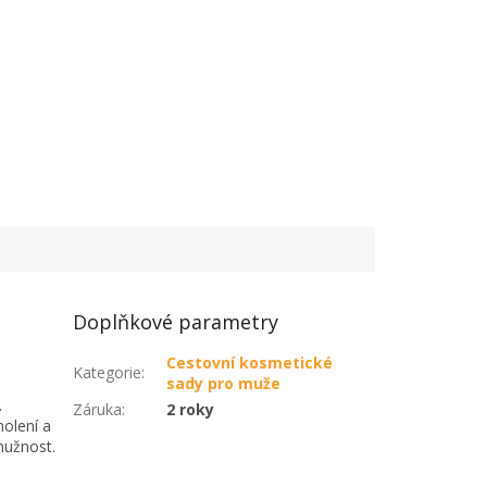
Doplňkové parametry
Cestovní kosmetické
Kategorie
:
sady pro muže
.
Záruka
:
2 roky
olení a
mužnost.