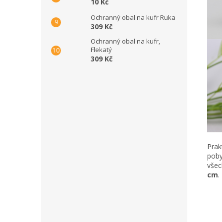
10 Kč
Ochranný obal na kufr Ruka
309 Kč
Ochranný obal na kufr,
Flekatý
309 Kč
Prak
poby
všec
cm
.