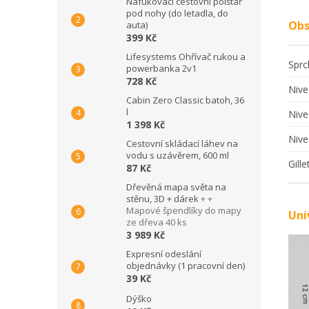
Nafukovací cestovní polštář
pod nohy (do letadla, do
Obs
auta)
399 Kč
Lifesystems Ohřívač rukou a
Sprc
powerbanka 2v1
728 Kč
Nive
Cabin Zero Classic batoh, 36
l
Nive
1 398 Kč
Nive
Cestovní skládací láhev na
vodu s uzávěrem, 600 ml
Gill
87 Kč
Dřevěná mapa světa na
stěnu, 3D + dárek
+ +
Mapové špendlíky do mapy
Uni
ze dřeva 40 ks
3 989 Kč
Expresní odeslání
objednávky (1 pracovní den)
39 Kč
Dýško