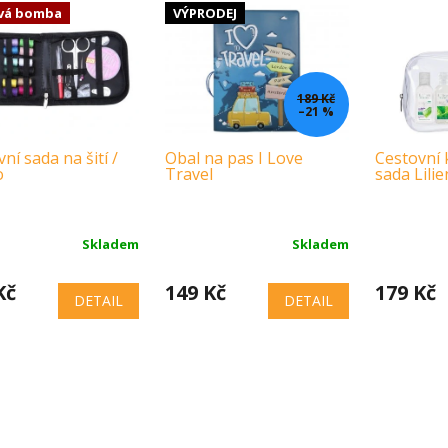
vá bomba
VÝPRODEJ
189 Kč
–21 %
ní sada na šití /
Obal na pas I Love
Cestovní 
o
Travel
sada Lili
Skladem
Skladem
Kč
149 Kč
179 Kč
DETAIL
DETAIL