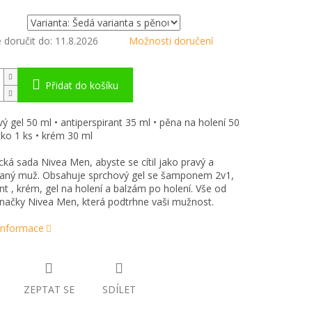
doručit do:
11.8.2026
Možnosti doručení
Přidat do košíku
vý gel 50 ml • antiperspirant 35 ml • pěna na holení 50
ítko 1 ks • krém 30 ml
ká sada Nivea Men, abyste se cítil jako pravý a
vaný muž. Obsahuje sprchový gel se šamponem 2v1,
t , krém, gel na holení a balzám po holení. Vše od
ačky Nivea Men, která podtrhne vaši mužnost.
 informace
ZEPTAT SE
SDÍLET