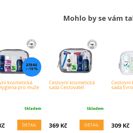
Mohlo by se vám tak
279 Kč
–-10 %
vní kosmetická
Cestovní kosmetická
Cestovní 
Hygiena pro muže
sada Cestovatel
sada Evr
Skladem
Skladem
Kč
369 Kč
309 Kč
DETAIL
DETAIL