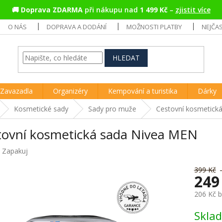
🚚
Doprava ZDARMA
při nákupu nad
1 499 Kč
–
zjistit více
O NÁS
DOPRAVA A DODÁNÍ
MOŽNOSTI PLATBY
NEJČA
HLEDAT
Zavazadla
Organizéry
Kempování a turistika
Dárky
Kosmetické sady
Sady pro muže
Cestovní kosmetick
tovní kosmetická sada Nivea MEN
:
Zapakuj
399 Kč
249
206 Kč 
Měrná
Skla
cena: