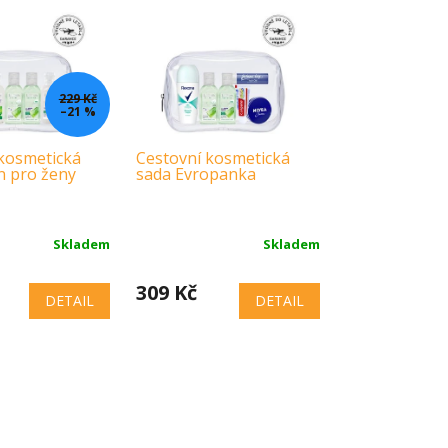
229 Kč
–21 %
kosmetická
Cestovní kosmetická
en pro ženy
sada Evropanka
Skladem
Skladem
309 Kč
DETAIL
DETAIL