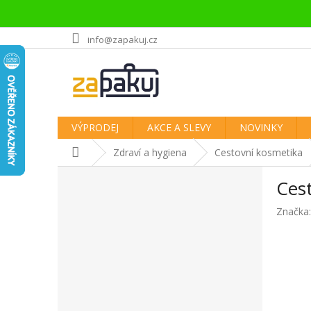
Přejít
info@zapakuj.cz
na
obsah
VÝPRODEJ
AKCE A SLEVY
NOVINKY
Domů
Zdraví a hygiena
Cestovní kosmetika
P
Ces
o
s
Značka
t
r
a
n
n
í
p