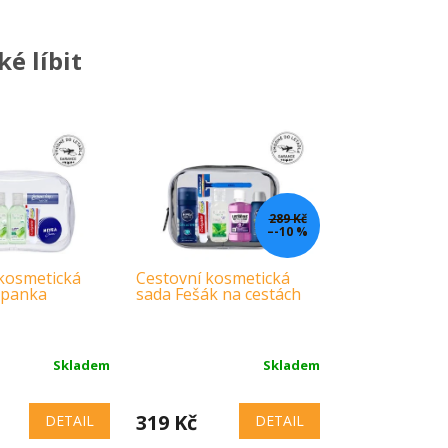
é líbit
289 Kč
–-10 %
kosmetická
Cestovní kosmetická
opanka
sada Fešák na cestách
Skladem
Skladem
319 Kč
DETAIL
DETAIL