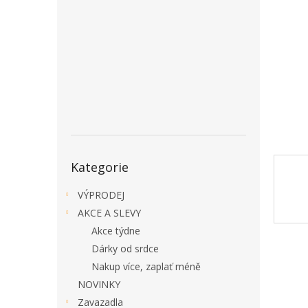
a
n
e
l
Přeskočit
Kategorie
kategorie
VÝPRODEJ
AKCE A SLEVY
Akce týdne
Dárky od srdce
Nakup více, zaplať méně
NOVINKY
Zavazadla