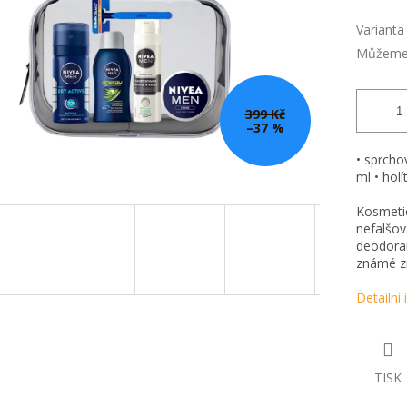
Varianta
Můžeme 
399 Kč
–37 %
• sprcho
ml • hol
Kosmetic
nefalšo
deodoran
známé zn
Detailní
TISK