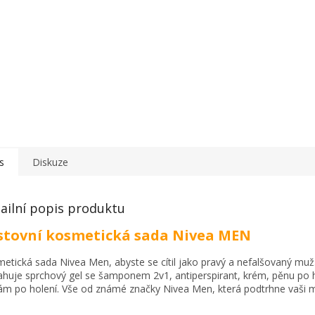
s
Diskuze
ailní popis produktu
stovní kosmetická sada Nivea MEN
etická sada Nivea Men, abyste se cítil jako pravý a nefalšovaný muž
huje sprchový gel se šamponem 2v1, antiperspirant, krém, pěnu po h
ám po holení. Vše od známé značky Nivea Men, která podtrhne vaši 