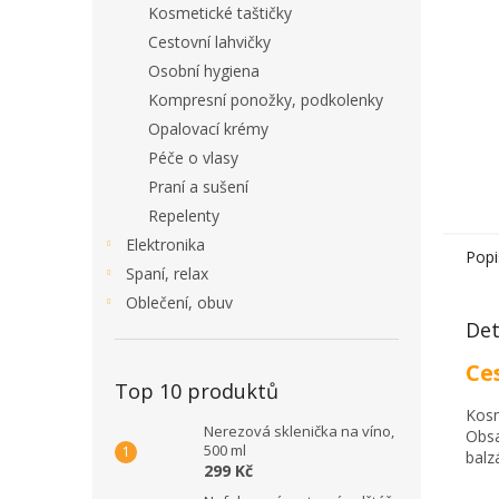
Kosmetické taštičky
Cestovní lahvičky
Osobní hygiena
Kompresní ponožky, podkolenky
Opalovací krémy
Péče o vlasy
Praní a sušení
Repelenty
Elektronika
Popi
Spaní, relax
Oblečení, obuv
Det
Ce
Top 10 produktů
Kosm
Nerezová sklenička na víno,
Obsa
500 ml
balz
299 Kč