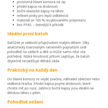
prostorná hlavní komora na zip
přední kapsa na drobnosti
boční elastické kapsy na láhev
reflexní prvky pro lepší viditelnost
materiál ze 100 % recyklovaného polyesteru
bez PFAS – šetrnější k přírodě
Ideální první batoh
Batůžek je velikostí přizpůsoben malým dětem. Díky
anatomicky tvarovaným ramenním popruhům sedí
pohodlně na zádech a dítě si může samo nést vše
potřebné. Nízká hmotnost přitom zajišťuje, že batoh
zbytečně nezatěžuje dětská záda.
Praktický na každý den
Do hlavní komory se vejde svačina, náhradní oblečení nebo
oblíbená hračka. Přední kapsa pojme drobnosti, které
chcete mít po ruce, zatímco boční kapsy jsou ideální na
dětskou láhev s pitím.
Pohodlné nošení