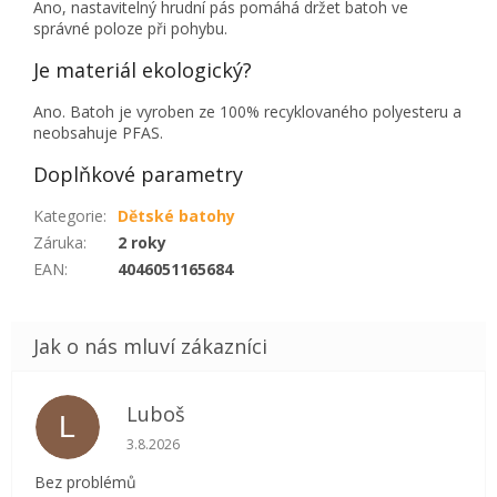
Ano, nastavitelný hrudní pás pomáhá držet batoh ve
správné poloze při pohybu.
Je materiál ekologický?
Ano. Batoh je vyroben ze 100% recyklovaného polyesteru a
neobsahuje PFAS.
Doplňkové parametry
Kategorie
:
Dětské batohy
Záruka
:
2 roky
EAN
:
4046051165684
Luboš
L
Hodnocení obchodu je 5 z 5 hvězdiček.
3.8.2026
Bez problémů