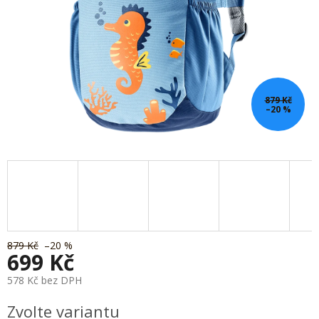
879 Kč
–20 %
879 Kč
–20 %
699 Kč
578 Kč bez DPH
Měrná
Zvolte variantu
cena: