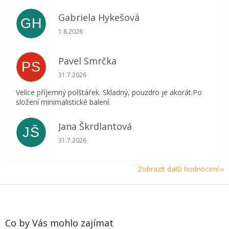
Gabriela Hykešová
GH
Hodnocení obchodu je 5 z 5 hvězdiček.
1.8.2026
Pavel Smrčka
PS
Hodnocení obchodu je 5 z 5 hvězdiček.
31.7.2026
Velice příjemný polštářek. Skladný, pouzdro je akorát.Po
složení minimalistické balení.
Jana Škrdlantová
JŠ
Hodnocení obchodu je 5 z 5 hvězdiček.
31.7.2026
Zobrazit další hodnocení
Z
á
p
a
Co by Vás mohlo zajímat