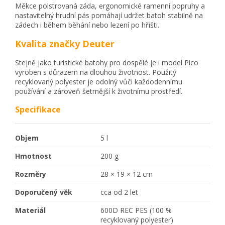
Měkce polstrovaná záda, ergonomické ramenní popruhy a
nastavitelný hrudní pás pomáhají udržet batoh stabilně na
zádech i během běhání nebo lezení po hřišti.
Kvalita značky Deuter
Stejně jako turistické batohy pro dospělé je i model Pico
vyroben s důrazem na dlouhou životnost. Použitý
recyklovaný polyester je odolný vůči každodennímu
používání a zároveň šetrnější k životnímu prostředí.
Specifikace
Objem
5 l
Hmotnost
200 g
Rozměry
28 × 19 × 12 cm
Doporučený věk
cca od 2 let
Materiál
600D REC PES (100 %
recyklovaný polyester)