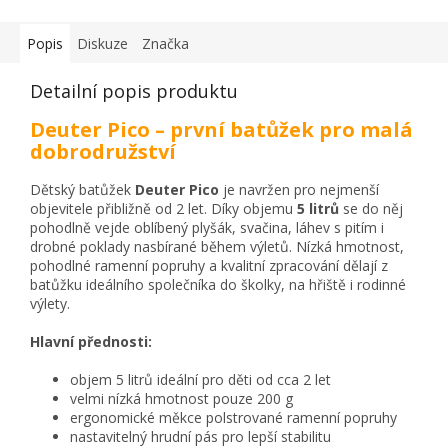
Popis
Diskuze
Značka
Detailní popis produktu
Deuter Pico – první batůžek pro malá
dobrodružství
Dětský batůžek
Deuter Pico
je navržen pro nejmenší
objevitele přibližně od 2 let. Díky objemu
5 litrů
se do něj
pohodlně vejde oblíbený plyšák, svačina, láhev s pitím i
drobné poklady nasbírané během výletů. Nízká hmotnost,
pohodlné ramenní popruhy a kvalitní zpracování dělají z
batůžku ideálního společníka do školky, na hřiště i rodinné
výlety.
Hlavní přednosti:
objem 5 litrů ideální pro děti od cca 2 let
velmi nízká hmotnost pouze 200 g
ergonomické měkce polstrované ramenní popruhy
nastavitelný hrudní pás pro lepší stabilitu