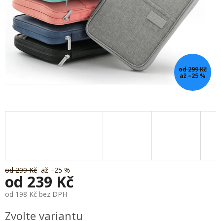
od 299 Kč
až –25 %
od 299 Kč
až –25 %
od
239 Kč
od
198 Kč
bez DPH
Měrná
Zvolte variantu
cena: