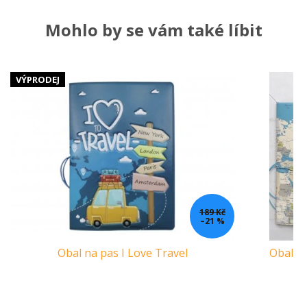
Mohlo by se vám také líbit
VÝPRODEJ
189 Kč
–21 %
Obal na pas I Love Travel
Obal na