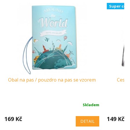
Super cen
Obal na pas / pouzdro na pas se vzorem
Cesto
Skladem
169 Kč
149 Kč
DETAIL