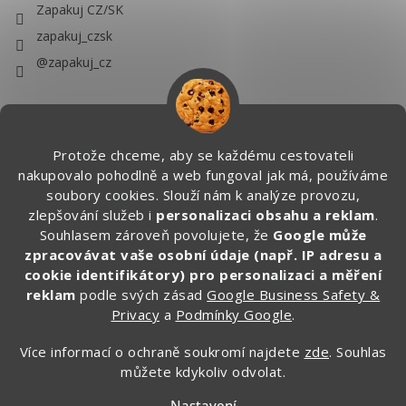
Zapakuj CZ/SK
zapakuj_czsk
@zapakuj_cz
Protože chceme, aby se každému cestovateli
nakupovalo pohodlně a web fungoval jak má, používáme
soubory cookies. Slouží nám k analýze provozu,
zlepšování služeb i
personalizaci obsahu a reklam
.
Souhlasem zároveň povolujete, že
Google může
zpracovávat vaše osobní údaje (např. IP adresu a
cookie identifikátory) pro personalizaci a měření
reklam
podle svých zásad
Google Business Safety &
Privacy
a
Podmínky Google
.
Více informací o ochraně soukromí najdete
zde
. Souhlas
můžete kdykoliv odvolat.
Vytvořil Shoptet
Nastavení