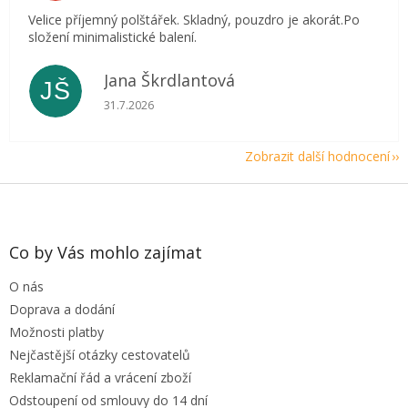
Velice příjemný polštářek. Skladný, pouzdro je akorát.Po
složení minimalistické balení.
Jana Škrdlantová
JŠ
Hodnocení obchodu je 5 z 5 hvězdiček.
31.7.2026
Zobrazit další hodnocení
Z
á
p
a
Co by Vás mohlo zajímat
t
O nás
í
Doprava a dodání
Možnosti platby
Nejčastější otázky cestovatelů
Reklamační řád a vrácení zboží
Odstoupení od smlouvy do 14 dní