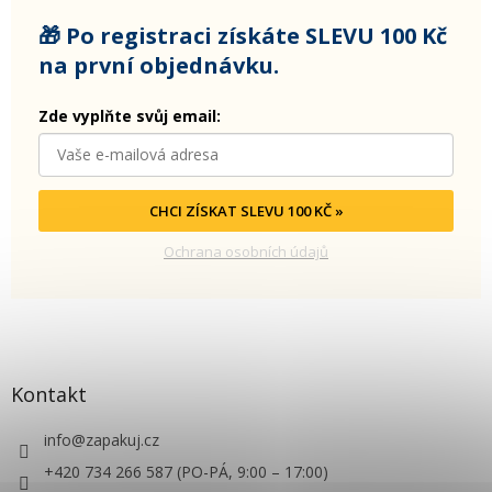
🎁 Po registraci získáte SLEVU 100 Kč
na první objednávku.
Zde vyplňte svůj email:
CHCI ZÍSKAT SLEVU 100 KČ »
Ochrana osobních údajů
Kontakt
info
@
zapakuj.cz
+420 734 266 587 (PO-PÁ, 9:00 – 17:00)