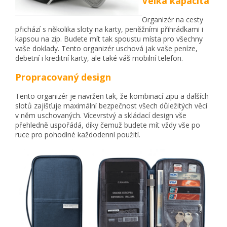
Velká kapacita
Organizér na cesty
přichází s několika sloty na karty, peněžními přihrádkami i
kapsou na zip. Budete mít tak spoustu místa pro všechny
vaše doklady. Tento organizér uschová jak vaše peníze,
debetní i kreditní karty, ale také váš mobilní telefon.
Propracovaný design
Tento organizér je navržen tak, že kombinací zipu a dalších
slotů zajišťuje maximální bezpečnost všech důležitých věcí
v něm uschovaných. Vícevrstvý a skládací design vše
přehledně uspořádá, díky čemuž budete mít vždy vše po
ruce pro pohodlné každodenní použití.