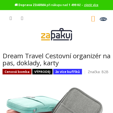
🚚
Doprava ZDARMA
při nákupu nad
1 499 Kč
–
zjistit více
Přejít
na
NÁKU
obsah
KOŠÍK
Dream Travel Cestovní organizér na
pas, doklady, karty
Značka:
B2B
Cenová bomba
VÝPRODEJ
2x více kufříků