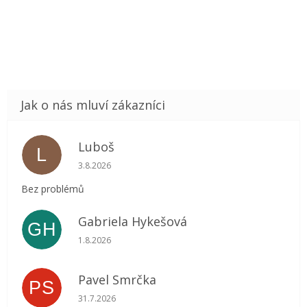
Luboš
L
Hodnocení obchodu je 5 z 5 hvězdiček.
3.8.2026
Bez problémů
Gabriela Hykešová
GH
Hodnocení obchodu je 5 z 5 hvězdiček.
1.8.2026
Pavel Smrčka
PS
Hodnocení obchodu je 5 z 5 hvězdiček.
31.7.2026