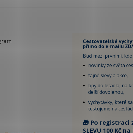
gram
Cestovatelské vychy
přímo do e-mailu ZD
Buď mezi prvními, kdo 
novinky ze světa ces
tajné slevy a akce,
tipy do letadla, na kr
delší dovolenou,
vychytávky, které s
testujeme na cestác
🎁 Po registraci 
SLEVU 100 Kč na 