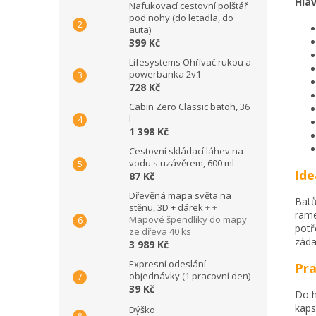
Hlav
Nafukovací cestovní polštář
pod nohy (do letadla, do
auta)
399 Kč
Lifesystems Ohřívač rukou a
powerbanka 2v1
728 Kč
Cabin Zero Classic batoh, 36
l
1 398 Kč
Cestovní skládací láhev na
vodu s uzávěrem, 600 ml
Ide
87 Kč
Dřevěná mapa světa na
Batů
stěnu, 3D + dárek
+ +
rame
Mapové špendlíky do mapy
potř
ze dřeva 40 ks
záda
3 989 Kč
Expresní odeslání
Pra
objednávky (1 pracovní den)
39 Kč
Do h
kaps
Dýško