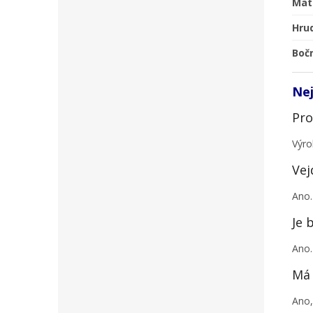
Mat
Hru
Boč
Nej
Pro
Výro
Vej
Ano.
Je 
Ano.
Má 
Ano,