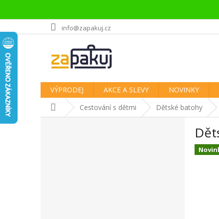
Přejít
info@zapakuj.cz
na
obsah
VÝPRODEJ
AKCE A SLEVY
NOVINKY
Domů
Cestování s dětmi
Dětské batohy
P
Děts
o
s
Novin
t
r
a
n
n
í
p