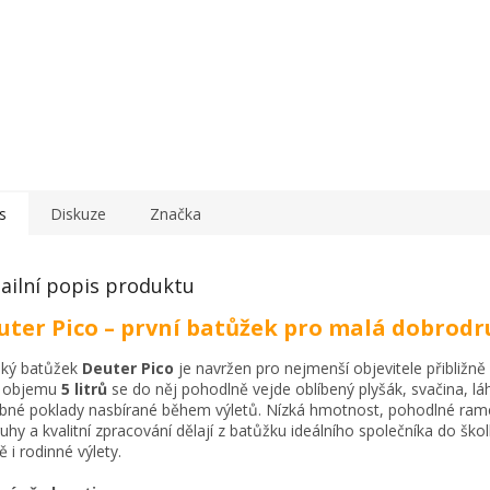
s
Diskuze
Značka
ailní popis produktu
uter Pico – první batůžek pro malá dobrodr
ký batůžek
Deuter Pico
je navržen pro nejmenší objevitele přibližně 
y objemu
5 litrů
se do něj pohodlně vejde oblíbený plyšák, svačina, lá
obné poklady nasbírané během výletů. Nízká hmotnost, pohodlné ram
uhy a kvalitní zpracování dělají z batůžku ideálního společníka do škol
ě i rodinné výlety.