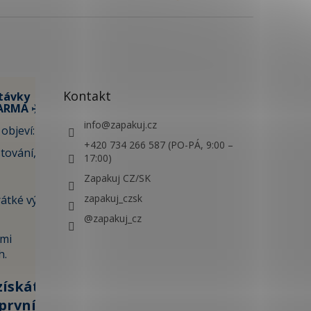
Kontakt
távky
ARMA ✈️
info
@
zapakuj.cz
objeví:
+420 734 266 587 (PO-PÁ, 9:00 –
tování,
17:00)
Zapakuj CZ/SK
zapakuj_czsk
átké výlety i
@zapakuj_cz
ami
h.
získáte
první