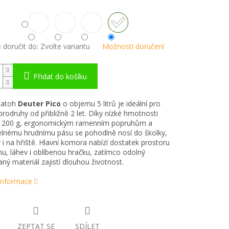
doručit do:
Zvolte variantu
Možnosti doručení
Přidat do košíku
batoh
Deuter Pico
o objemu 5 litrů je ideální pro
rodruhy od přibližně 2 let. Díky nízké hmotnosti
 200 g, ergonomickým ramenním popruhům a
elnému hrudnímu pásu se pohodlně nosí do školky,
y i na hřiště. Hlavní komora nabízí dostatek prostoru
nu, láhev i oblíbenou hračku, zatímco odolný
aný materiál zajistí dlouhou životnost.
 informace
ZEPTAT SE
SDÍLET