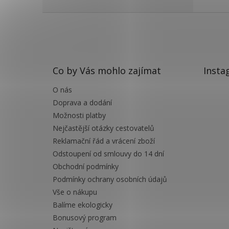
Z
á
p
a
t
Co by Vás mohlo zajímat
Insta
í
O nás
Doprava a dodání
Možnosti platby
Nejčastější otázky cestovatelů
Reklamační řád a vrácení zboží
Odstoupení od smlouvy do 14 dní
Obchodní podmínky
Podmínky ochrany osobních údajů
Vše o nákupu
Balíme ekologicky
Bonusový program