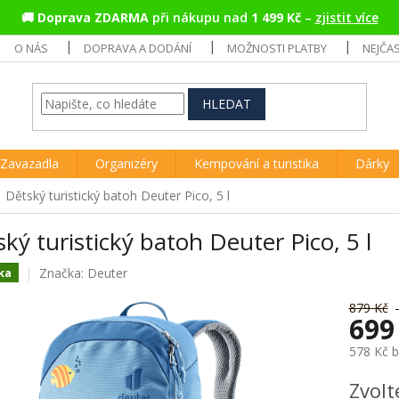
🚚
Doprava ZDARMA
při nákupu nad
1 499 Kč
–
zjistit více
O NÁS
DOPRAVA A DODÁNÍ
MOŽNOSTI PLATBY
NEJČA
HLEDAT
Zavazadla
Organizéry
Kempování a turistika
Dárky
Dětský turistický batoh Deuter Pico, 5 l
ký turistický batoh Deuter Pico, 5 l
Značka:
Deuter
ka
879 Kč
699
578 Kč 
Měrná
Zvolt
cena: