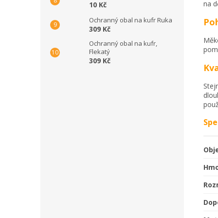
na d
10 Kč
Ochranný obal na kufr Ruka
Poh
309 Kč
Měkc
Ochranný obal na kufr,
pomá
Flekatý
309 Kč
Kva
Stej
dlou
použ
Spe
Obj
Hmo
Roz
Dop