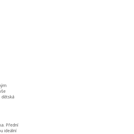
aným
vše
e dětská
ka. Přední
u ideální