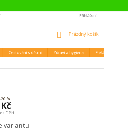
STĚJŠÍ OTÁZKY CESTOVATELŮ
REKLAMAČNÍ ŘÁD A VRÁCENÍ ZBOŽÍ
Přihlášení
NÁKUPNÍ
Prázdný košík
KOŠÍK
Cestování s dětmi
Zdraví a hygiena
Elektronika
–20 %
 Kč
bez DPH
e variantu