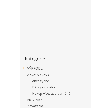
a
n
e
l
Přeskočit
Kategorie
kategorie
VÝPRODEJ
AKCE A SLEVY
Akce týdne
Dárky od srdce
Nakup více, zaplať méně
NOVINKY
Zavazadla