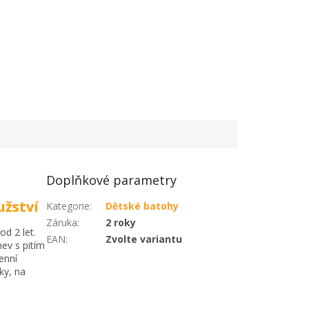
Doplňkové parametry
užství
Kategorie
:
Dětské batohy
Záruka
:
2 roky
od 2 let.
EAN
:
Zvolte variantu
hev s pitím
enní
ky, na