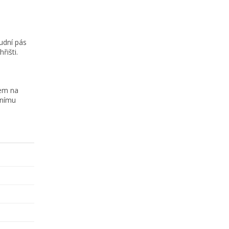
udní pás
řišti.
zem na
nnímu