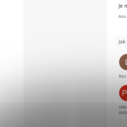
Je 
Ano.
Bez
Veli
slož