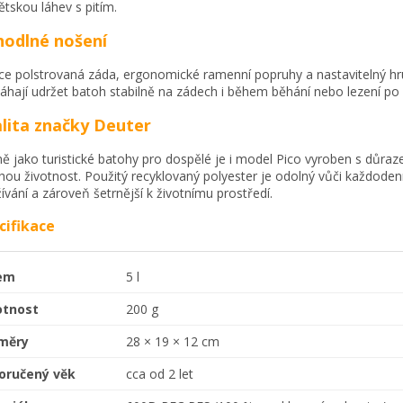
ětskou láhev s pitím.
odlné nošení
e polstrovaná záda, ergonomické ramenní popruhy a nastavitelný hr
hají udržet batoh stabilně na zádech i během běhání nebo lezení po h
lita značky Deuter
ně jako turistické batohy pro dospělé je i model Pico vyroben s důra
hou životnost. Použitý recyklovaný polyester je odolný vůči každode
ívání a zároveň šetrnější k životnímu prostředí.
cifikace
em
5 l
tnost
200 g
měry
28 × 19 × 12 cm
oručený věk
cca od 2 let