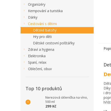
Organizéry
Kempování a turistika
Dárky
Cestování s dětmi
Dětské batohy
Hry pro děti
Dětské cestovní polštářky
Popi
Zdraví a hygiena
Elektronika
Spaní, relax
Det
Oblečení, obuv
De
Děts
Top 10 produktů
Dík
i dr
Nerezová sklenička na víno,
popr
500 ml
hřišt
299 Kč