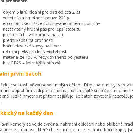
ní přednosti:
objem 5 litrů ideální pro děti od cca 2 let
velmi nízká hmotnost pouze 200 g
ergonomické měkce polstrované ramenní popruhy
nastavitelný hrudní pás pro lepší stabilitu
prostorná hlavní komora na zip
přední kapsa na drobnosti
boční elastické kapsy na láhev
reflexní prvky pro lepší viditelnost
materiál ze 100 % recyklovaného polyesteru
bez PFAS – šetrnější k přírodě
ální první batoh
žek je velikostí přizpůsoben malým dětem. Díky anatomicky tvarov
nním popruhům sedí pohodlně na zádech a dítě si může samo nést 
ebné. Nízká hmotnost přitom zajišťuje, že batoh zbytečně nezatěžuj
.
ktický na každý den
lavní komory se vejde svačina, náhradní oblečení nebo oblíbená hrač
a pojme drobnosti, které chcete mít po ruce, zatímco boční kapsy jso