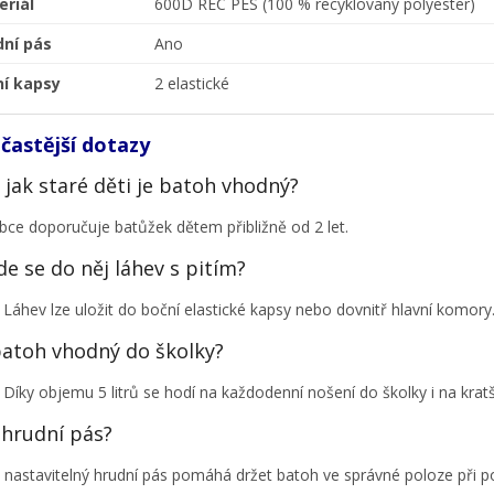
eriál
600D REC PES (100 % recyklovaný polyester)
dní pás
Ano
ní kapsy
2 elastické
častější dotazy
 jak staré děti je batoh vhodný?
bce doporučuje batůžek dětem přibližně od 2 let.
de se do něj láhev s pitím?
 Láhev lze uložit do boční elastické kapsy nebo dovnitř hlavní komory
batoh vhodný do školky?
 Díky objemu 5 litrů se hodí na každodenní nošení do školky i na kratší
hrudní pás?
 nastavitelný hrudní pás pomáhá držet batoh ve správné poloze při p