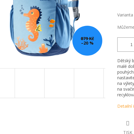
Varianta
Můžeme 
879 Kč
–20 %
Dětský 
malé dob
pouhých
nastavit
na výlet
na svači
recyklov
Detailní
TISK