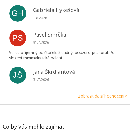
Gabriela Hykešová
GH
Hodnocení obchodu je 5 z 5 hvězdiček.
1.8.2026
Pavel Smrčka
PS
Hodnocení obchodu je 5 z 5 hvězdiček.
31.7.2026
Velice příjemný polštářek. Skladný, pouzdro je akorát.Po
složení minimalistické balení.
Jana Škrdlantová
JŠ
Hodnocení obchodu je 5 z 5 hvězdiček.
31.7.2026
Zobrazit další hodnocení
Z
á
p
a
Co by Vás mohlo zajímat