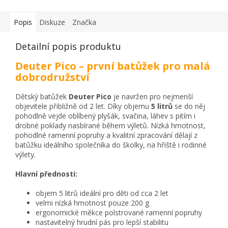
Popis
Diskuze
Značka
Detailní popis produktu
Deuter Pico – první batůžek pro malá
dobrodružství
Dětský batůžek
Deuter Pico
je navržen pro nejmenší
objevitele přibližně od 2 let. Díky objemu
5 litrů
se do něj
pohodlně vejde oblíbený plyšák, svačina, láhev s pitím i
drobné poklady nasbírané během výletů. Nízká hmotnost,
pohodlné ramenní popruhy a kvalitní zpracování dělají z
batůžku ideálního společníka do školky, na hřiště i rodinné
výlety.
Hlavní přednosti:
objem 5 litrů ideální pro děti od cca 2 let
velmi nízká hmotnost pouze 200 g
ergonomické měkce polstrované ramenní popruhy
nastavitelný hrudní pás pro lepší stabilitu