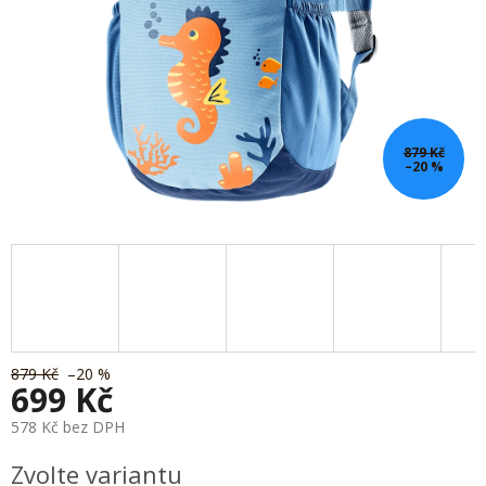
879 Kč
–20 %
879 Kč
–20 %
699 Kč
578 Kč bez DPH
Měrná
Zvolte variantu
cena: