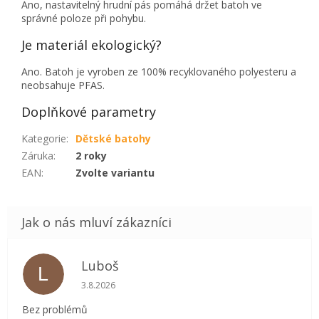
Ano, nastavitelný hrudní pás pomáhá držet batoh ve
správné poloze při pohybu.
Je materiál ekologický?
Ano. Batoh je vyroben ze 100% recyklovaného polyesteru a
neobsahuje PFAS.
Doplňkové parametry
Kategorie
:
Dětské batohy
Záruka
:
2 roky
EAN
:
Zvolte variantu
Luboš
L
Hodnocení obchodu je 5 z 5 hvězdiček.
3.8.2026
Bez problémů