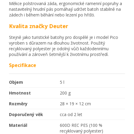
Měkce polstrovaná záda, ergonomické ramenní popruhy a
nastavitelný hrudní pás pomáhají udržet batoh stabilně na
zádech i během běhání nebo lezení po hřišti.
Kvalita značky Deuter
Stejně jako turistické batohy pro dospělé je i model Pico
vyroben s důrazem na dlouhou životnost. Použitý
recyklovaný polyester je odolný vůči každodennímu
používání a zároveň šetrnější k životnímu prostředí.
Specifikace
Objem
5 l
Hmotnost
200 g
Rozměry
28 × 19 × 12 cm
Doporučený věk
cca od 2 let
Materiál
600D REC PES (100 %
recyklovaný polyester)