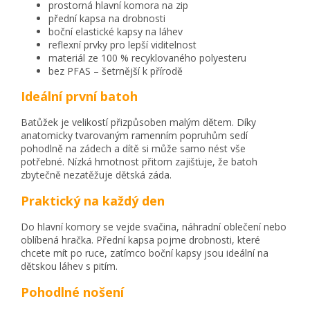
prostorná hlavní komora na zip
přední kapsa na drobnosti
boční elastické kapsy na láhev
reflexní prvky pro lepší viditelnost
materiál ze 100 % recyklovaného polyesteru
bez PFAS – šetrnější k přírodě
Ideální první batoh
Batůžek je velikostí přizpůsoben malým dětem. Díky
anatomicky tvarovaným ramenním popruhům sedí
pohodlně na zádech a dítě si může samo nést vše
potřebné. Nízká hmotnost přitom zajišťuje, že batoh
zbytečně nezatěžuje dětská záda.
Praktický na každý den
Do hlavní komory se vejde svačina, náhradní oblečení nebo
oblíbená hračka. Přední kapsa pojme drobnosti, které
chcete mít po ruce, zatímco boční kapsy jsou ideální na
dětskou láhev s pitím.
Pohodlné nošení