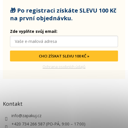
🎁 Po registraci získáte SLEVU 100 Kč
na první objednávku.
Zde vyplňte svůj email:
CHCI ZÍSKAT SLEVU 100 KČ »
Ochrana osobních údajů
Kontakt
info
@
zapakuj.cz
+420 734 266 587 (PO-PÁ, 9:00 – 17:00)