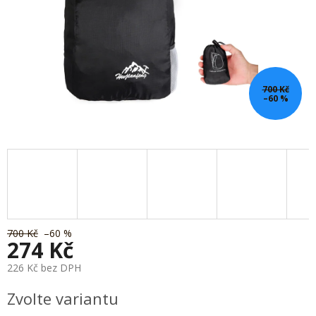
700 Kč
–60 %
700 Kč
–60 %
274 Kč
226 Kč bez DPH
Měrná
Zvolte variantu
cena: