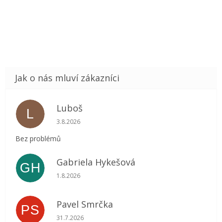
Luboš
L
Hodnocení obchodu je 5 z 5 hvězdiček.
3.8.2026
Bez problémů
Gabriela Hykešová
GH
Hodnocení obchodu je 5 z 5 hvězdiček.
1.8.2026
Pavel Smrčka
PS
Hodnocení obchodu je 5 z 5 hvězdiček.
31.7.2026