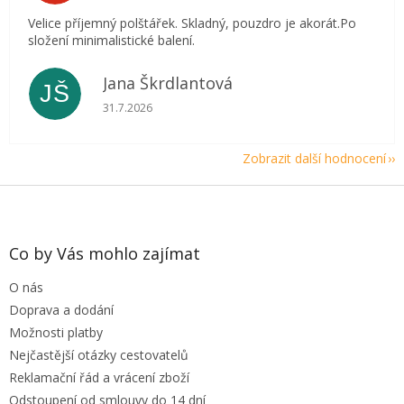
Velice příjemný polštářek. Skladný, pouzdro je akorát.Po
složení minimalistické balení.
Jana Škrdlantová
JŠ
Hodnocení obchodu je 5 z 5 hvězdiček.
31.7.2026
Zobrazit další hodnocení
Z
á
p
a
Co by Vás mohlo zajímat
t
O nás
í
Doprava a dodání
Možnosti platby
Nejčastější otázky cestovatelů
Reklamační řád a vrácení zboží
Odstoupení od smlouvy do 14 dní