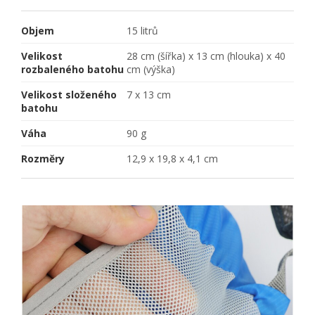
Objem
15 litrů
Velikost
28 cm (šířka) x 13 cm (hlouka) x 40
rozbaleného batohu
cm (výška)
Velikost složeného
7 x 13 cm
batohu
Váha
90 g
Rozměry
12,9 x 19,8 x 4,1 cm