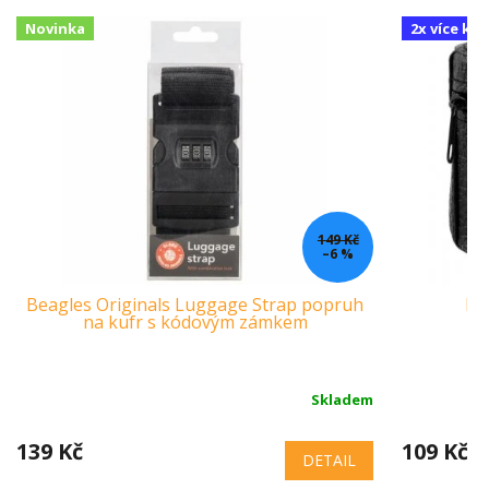
Novinka
2x více ku
149 Kč
–6 %
Beagles Originals Luggage Strap popruh
Ne
na kufr s kódovým zámkem
Skladem
139 Kč
109 Kč
DETAIL