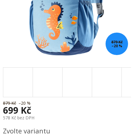
879 Kč
–20 %
879 Kč
–20 %
699 Kč
578 Kč bez DPH
Měrná
Zvolte variantu
cena: