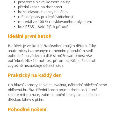
prostorná hlavní komora na zip
přední kapsa na drobnosti
boční elastické kapsy na láhev
reflexní prvky pro lepší viditelnost
materiál ze 100 % recyklovaného polyesteru
bez PFAS – šetrnější k přírodě
Ideální první batoh
Batůžek je velikostí přizpůsoben malým dětem. Díky
anatomicky tvarovaným ramenním popruhům sedí
pohodlně na zádech a dítě si může samo nést vše
potřebné. Nízká hmotnost přitom zajišťuje, že batoh
zbytečně nezatěžuje dětská záda.
Praktický na každý den
Do hlavní komory se vejde svačina, náhradní oblečení nebo
oblíbená hračka. Přední kapsa pojme drobnosti, které
chcete mít po ruce, zatímco boční kapsy jsou ideální na
dětskou láhev s pitím.
Pohodlné nošení