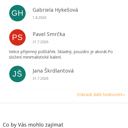
Gabriela Hykešová
GH
Hodnocení obchodu je 5 z 5 hvězdiček.
1.8.2026
Pavel Smrčka
PS
Hodnocení obchodu je 5 z 5 hvězdiček.
31.7.2026
Velice příjemný polštářek. Skladný, pouzdro je akorát.Po
složení minimalistické balení.
Jana Škrdlantová
JŠ
Hodnocení obchodu je 5 z 5 hvězdiček.
31.7.2026
Zobrazit další hodnocení
Z
á
p
a
Co by Vás mohlo zajímat