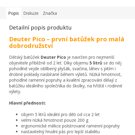
Popis
Diskuze
Značka
Detailní popis produktu
Deuter Pico – první batůžek pro malá
dobrodružství
Dětský batůžek
Deuter Pico
je navržen pro nejmenší
objevitele přibližně od 2 let. Díky objemu
5 litrů
se do něj
pohodlně vejde oblíbený plyšák, svačina, láhev s pitím i
drobné poklady nasbírané během výletů. Nízká hmotnost,
pohodlné ramenní popruhy a kvalitní zpracování dělají z
batůžku ideálního společníka do školky, na hřiště i rodinné
výlety.
Hlavní přednosti:
objem 5 litrů ideální pro děti od cca 2 let
velmi nízká hmotnost pouze 200 g
ergonomické měkce polstrované ramenní popruhy
nastavitelný hrudní pás pro lepší stabilitu