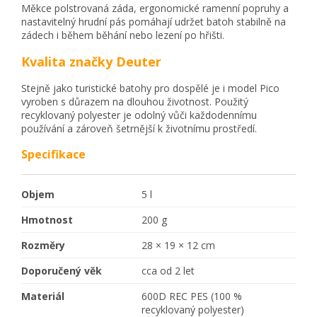
Měkce polstrovaná záda, ergonomické ramenní popruhy a
nastavitelný hrudní pás pomáhají udržet batoh stabilně na
zádech i během běhání nebo lezení po hřišti.
Kvalita značky Deuter
Stejně jako turistické batohy pro dospělé je i model Pico
vyroben s důrazem na dlouhou životnost. Použitý
recyklovaný polyester je odolný vůči každodennímu
používání a zároveň šetrnější k životnímu prostředí.
Specifikace
Objem
5 l
Hmotnost
200 g
Rozměry
28 × 19 × 12 cm
Doporučený věk
cca od 2 let
Materiál
600D REC PES (100 %
recyklovaný polyester)