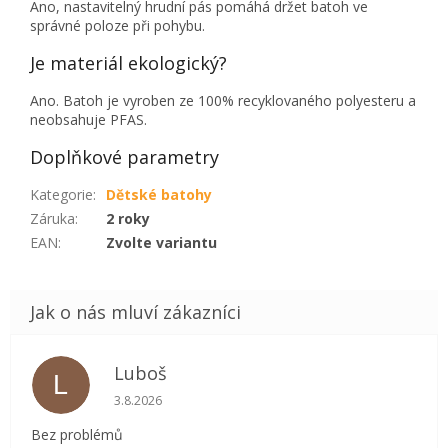
Ano, nastavitelný hrudní pás pomáhá držet batoh ve
správné poloze při pohybu.
Je materiál ekologický?
Ano. Batoh je vyroben ze 100% recyklovaného polyesteru a
neobsahuje PFAS.
Doplňkové parametry
Kategorie
:
Dětské batohy
Záruka
:
2 roky
EAN
:
Zvolte variantu
Luboš
L
Hodnocení obchodu je 5 z 5 hvězdiček.
3.8.2026
Bez problémů