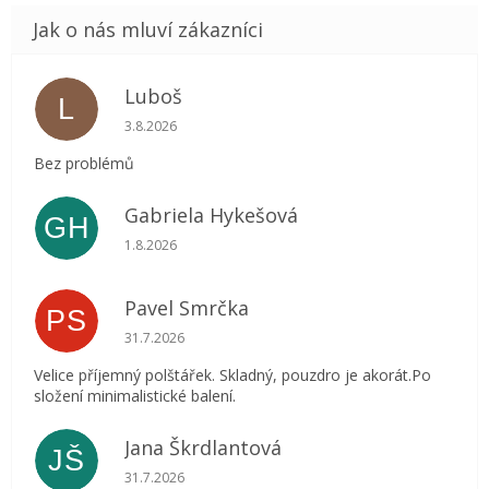
Luboš
L
Hodnocení obchodu je 5 z 5 hvězdiček.
3.8.2026
Bez problémů
Gabriela Hykešová
GH
Hodnocení obchodu je 5 z 5 hvězdiček.
1.8.2026
Pavel Smrčka
PS
Hodnocení obchodu je 5 z 5 hvězdiček.
31.7.2026
Velice příjemný polštářek. Skladný, pouzdro je akorát.Po
složení minimalistické balení.
Jana Škrdlantová
JŠ
Hodnocení obchodu je 5 z 5 hvězdiček.
31.7.2026