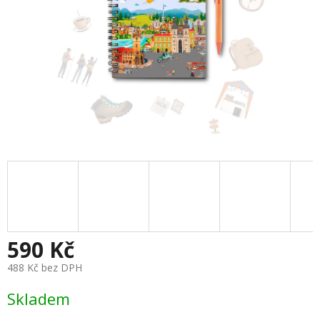
590 Kč
488 Kč bez DPH
Měrná
Skladem
cena: