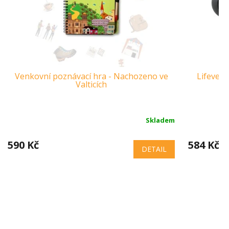
Venkovní poznávací hra - Nachozeno ve
Lifevent
Valticích
Skladem
590 Kč
584 Kč
DETAIL