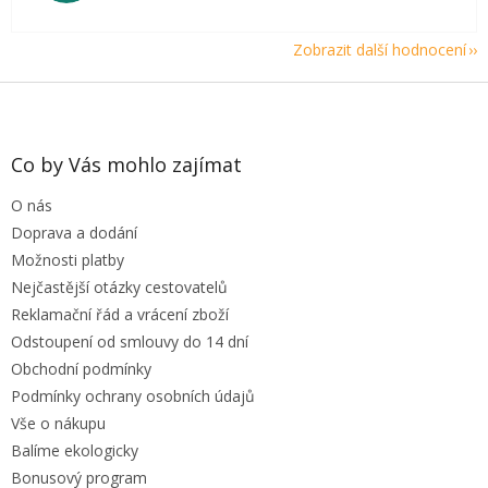
Zobrazit další hodnocení
Z
á
p
a
Co by Vás mohlo zajímat
t
O nás
í
Doprava a dodání
Možnosti platby
Nejčastější otázky cestovatelů
Reklamační řád a vrácení zboží
Odstoupení od smlouvy do 14 dní
Obchodní podmínky
Podmínky ochrany osobních údajů
Vše o nákupu
Balíme ekologicky
Bonusový program