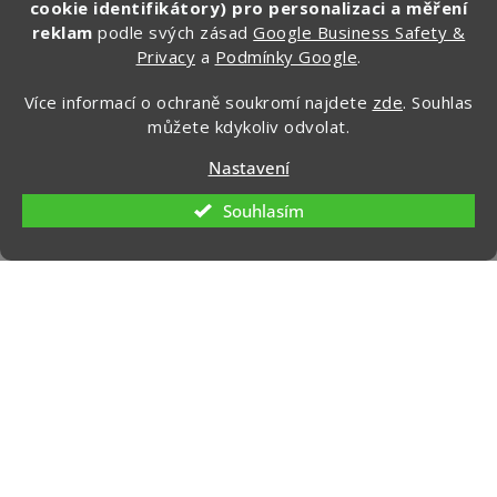
cookie identifikátory) pro personalizaci a měření
reklam
podle svých zásad
Google Business Safety &
Privacy
a
Podmínky Google
.
CHCI ZÍSKAT SLEVU 100 KČ »
Více informací o ochraně soukromí najdete
zde
. Souhlas
Ochrana osobních údajů
můžete kdykoliv odvolat.
Nastavení
Souhlasím
Kontakt
info
@
zapakuj.cz
+420 734 266 587 (PO-PÁ, 9:00 – 17:00)
Zapakuj CZ/SK
zapakuj_czsk
@zapakuj_cz