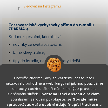
Sledovat na Instagramu
Cestovatelské vychytávky přímo do e-mailu
ZDARMA ✈️
Buď mezi prvními, kdo objeví:
novinky ze světa cestování,
tajné slevy a akce,
tipy do letadla, na krátké výlety i delší
dovolenou,
vychytávky, které sami testujeme na cestách.
Protože chceme, aby se každému cestovateli
nakupovalo pohodlně a web fungoval jak má, používáme
🎁 Po registraci získáte SLEVU 100 Kč
soubory cookies. Slouží nám k analýze provozu,
na první objednávku.
zlepšování služeb i
personalizaci obsahu a reklam
.
Souhlasem zároveň povolujete, že
Google může
Zde vyplňte svůj email:
zpracovávat vaše osobní údaje (např. IP adresu a