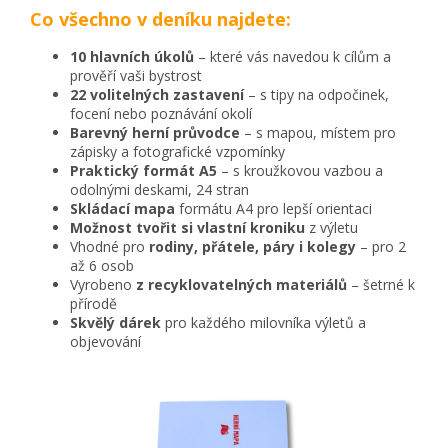
Co všechno v deníku najdete:
10 hlavních úkolů
– které vás navedou k cílům a
prověří vaši bystrost
22 volitelných zastavení
– s tipy na odpočinek,
focení nebo poznávání okolí
Barevný herní průvodce
– s mapou, místem pro
zápisky a fotografické vzpomínky
Praktický formát A5
– s kroužkovou vazbou a
odolnými deskami, 24 stran
Skládací mapa
formátu A4 pro lepší orientaci
Možnost tvořit si vlastní kroniku
z výletu
Vhodné pro
rodiny, přátele, páry i kolegy
– pro 2
až 6 osob
Vyrobeno
z recyklovatelných materiálů
– šetrné k
přírodě
Skvělý dárek
pro každého milovníka výletů a
objevování