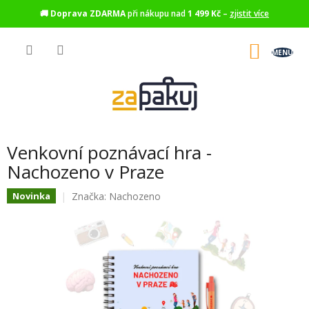
🚚
Doprava ZDARMA
při nákupu nad
1 499 Kč
–
zjistit více
Přejít
na
NÁKU
obsah
KOŠÍK
Venkovní poznávací hra -
Nachozeno v Praze
Značka:
Nachozeno
Novinka