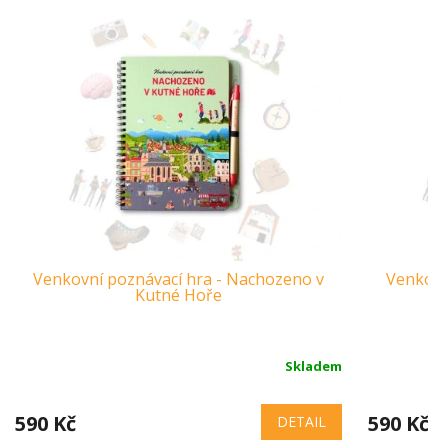
Venkovní poznávací hra - Nachozeno v
Venkovn
Kutné Hoře
Skladem
590 Kč
590 Kč
DETAIL