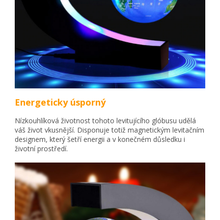
Energeticky úsporný
Nízkouhlíková životnost tohoto levitujícího glóbusu udělá
váš život vkusnější. Disponuje totiž magnetickým levitačním
designem, který šetří energii a v konečném důsledku i
životní prostředí.