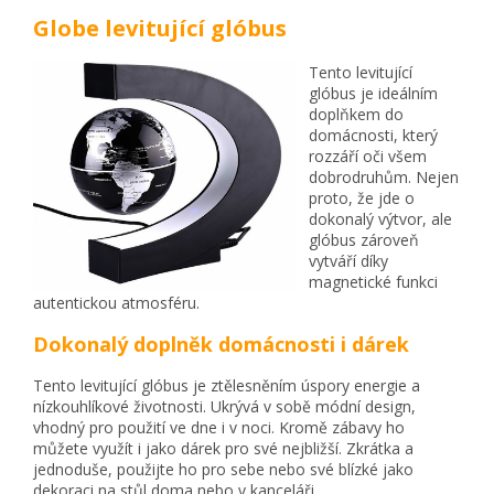
Globe levitující glóbus
Tento levitující
glóbus je ideálním
doplňkem do
domácnosti, který
rozzáří oči všem
dobrodruhům. Nejen
proto, že jde o
dokonalý výtvor, ale
glóbus zároveň
vytváří díky
magnetické funkci
autentickou atmosféru.
Dokonalý doplněk domácnosti i dárek
Tento levitující glóbus je ztělesněním úspory energie a
nízkouhlíkové životnosti. Ukrývá v sobě módní design,
vhodný pro použití ve dne i v noci. Kromě zábavy ho
můžete využít i jako dárek pro své nejbližší. Zkrátka a
jednoduše, použijte ho pro sebe nebo své blízké jako
dekoraci na stůl doma nebo v kanceláři.