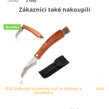
Záruka
:
2 roky
Zákazníci také nakoupili
Novinka
B2B Zahnutý houbařský nůž se štětcem a
Vodotěs
pouzdrem