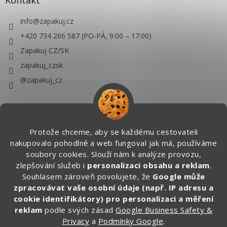
Kontakt
info
@
zapakuj.cz
+420 734 266 587 (PO-PÁ, 9:00 – 17:00)
Zapakuj CZ/SK
zapakuj_czsk
@zapakuj_cz
Protože chceme, aby se každému cestovateli
nakupovalo pohodlně a web fungoval jak má, používáme
soubory cookies. Slouží nám k analýze provozu,
zlepšování služeb i
personalizaci obsahu a reklam
.
Souhlasem zároveň povolujete, že
Google může
zpracovávat vaše osobní údaje (např. IP adresu a
cookie identifikátory) pro personalizaci a měření
reklam
podle svých zásad
Google Business Safety &
Privacy
a
Podmínky Google
.