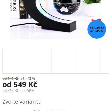
od 949 Kč
až –45 %
od 949 Kč
až –45 %
od
549 Kč
od
454 Kč
bez DPH
Měrná
Zvolte variantu
cena: