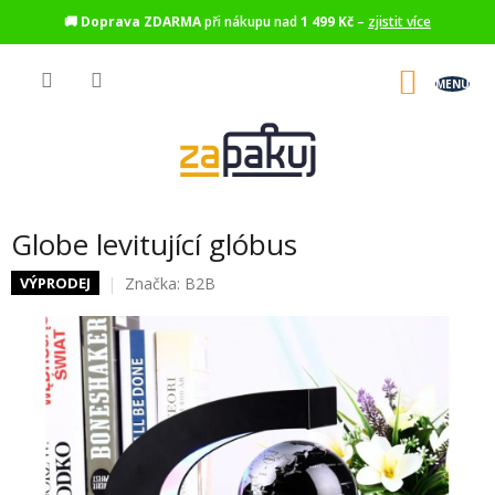
🚚
Doprava ZDARMA
při nákupu nad
1 499 Kč
–
zjistit více
Přejít
na
NÁKU
obsah
KOŠÍK
Globe levitující glóbus
Značka:
B2B
VÝPRODEJ