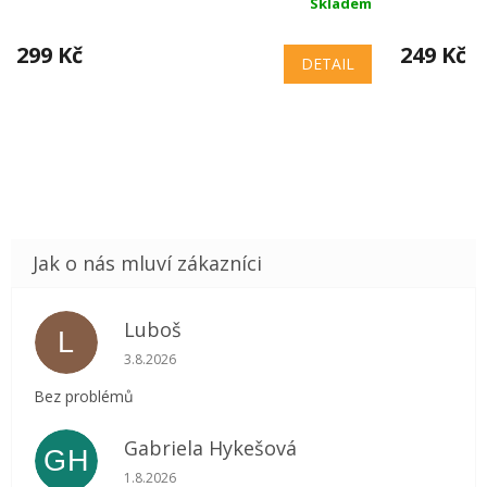
Skladem
299 Kč
249 Kč
DETAIL
Luboš
L
Hodnocení obchodu je 5 z 5 hvězdiček.
3.8.2026
Bez problémů
Gabriela Hykešová
GH
Hodnocení obchodu je 5 z 5 hvězdiček.
1.8.2026