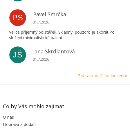
Pavel Smrčka
PS
Hodnocení obchodu je 5 z 5 hvězdiček.
31.7.2026
Velice příjemný polštářek. Skladný, pouzdro je akorát.Po
složení minimalistické balení.
Jana Škrdlantová
JŠ
Hodnocení obchodu je 5 z 5 hvězdiček.
31.7.2026
Zobrazit další hodnocení
Z
á
p
a
Co by Vás mohlo zajímat
t
O nás
í
Doprava a dodání