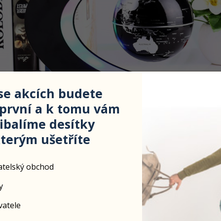
 se akcích budete
 první a k tomu vám
balíme desítky
kterým ušetříte
uitivní moderní design
atelský obchod
gn magnetické levitační koule je otevřen modernímu světu. Díky osvě
te jasně vidět vizuálně zvýrazněnou oblast kdekoliv na světe a barev
veň vytvoří z levitujícího glóbusu špičkovější, stylovější a krásnější de
y
vatele