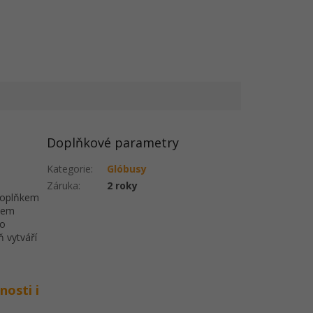
Doplňkové parametry
Kategorie
:
Glóbusy
Záruka
:
2 roky
 doplňkem
všem
 o
ň vytváří
osti i