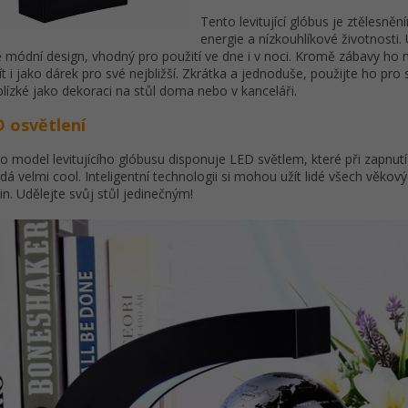
Tento levitující glóbus je ztělesně
energie a nízkouhlíkové životnosti.
 módní design, vhodný pro použití ve dne i v noci. Kromě zábavy ho
ít i jako dárek pro své nejbližší. Zkrátka a jednoduše, použijte ho pr
blízké jako dekoraci na stůl doma nebo v kanceláři.
 osvětlení
o model levitujícího glóbusu disponuje LED světlem, které při zapnut
dá velmi cool. Inteligentní technologii si mohou užít lidé všech věkov
in. Udělejte svůj stůl jedinečným!