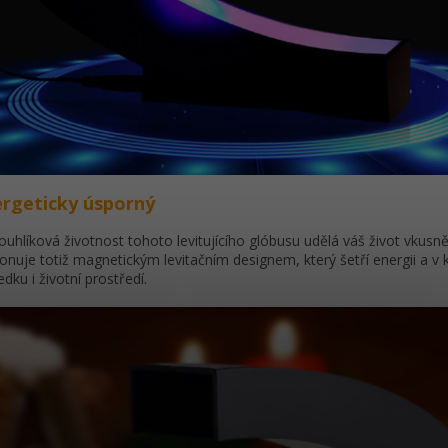
rgeticky úsporný
ouhlíková životnost tohoto levitujícího glóbusu udělá váš život vkusněj
onuje totiž magnetickým levitačním designem, který šetří energii a 
edku i životní prostředí.