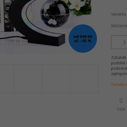
Varianta
Můžeme 
od 949 Kč
až –45 %
Zútulnět
podobě m
podsvíce
zaimpono
Detailní
TISK