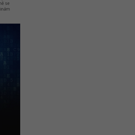
ně se
ninám