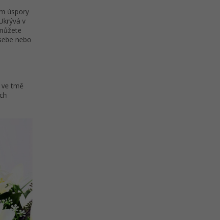
ním úspory
 Ukrývá v
 můžete
o sebe nebo
í ve tmě
ých