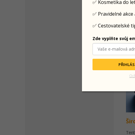
✅ Kosmetika do le
✅ Pravidelné akce 
✅ Cestovatelské tip
Zde vyplňte svůj em
PŘIHLÁS
Oc
Šir
Tent