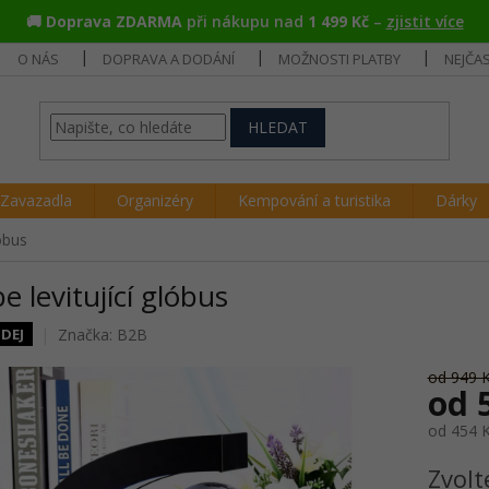
🚚
Doprava ZDARMA
při nákupu nad
1 499 Kč
–
zjistit více
O NÁS
DOPRAVA A DODÁNÍ
MOŽNOSTI PLATBY
NEJČA
HLEDAT
Zavazadla
Organizéry
Kempování a turistika
Dárky
lóbus
e levitující glóbus
Značka:
B2B
DEJ
od 949 
od
od
454 
Měrná
Zvolt
cena: