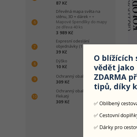
87 Kč
Dřevěná mapa světa na
stěnu, 3D + dárek
+ +
Mapové špendlíky do mapy
ze dřeva 40 ks
3 989 Kč
Expresní odeslání
objednávky (1 pracovní den)
39 Kč
O blížících
Dýško
vědět jako
10 Kč
ZDARMA při
Ochranný obal na kufr Ruka
309 Kč
tipů, díky 
Int
Ochranný obal na kufr,
Flekatý
309 Kč
✅ Oblíbený cestov
Desi
může
záro
✅ Cestovní doplňk
✅ Dárky pro cesto