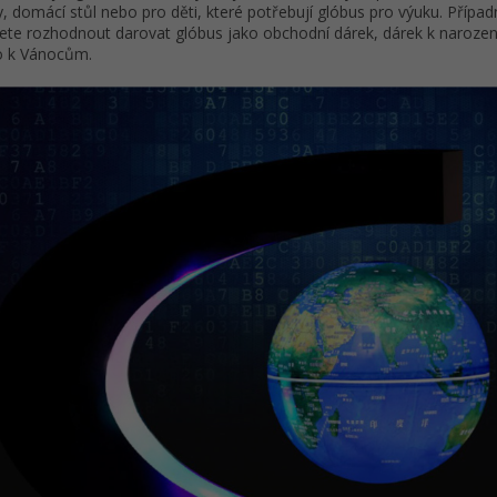
y, domácí stůl nebo pro děti, které potřebují glóbus pro výuku. Případ
te rozhodnout darovat glóbus jako obchodní dárek, dárek k naroze
o k Vánocům.