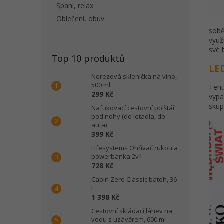
Spaní, relax
Oblečení, obuv
sobě
využ
své 
Top 10 produktů
LED
Nerezová sklenička na víno,
500 ml
Tent
299 Kč
vypa
skup
Nafukovací cestovní polštář
pod nohy (do letadla, do
auta)
399 Kč
Lifesystems Ohřívač rukou a
powerbanka 2v1
728 Kč
Cabin Zero Classic batoh, 36
l
1 398 Kč
Cestovní skládací láhev na
vodu s uzávěrem, 600 ml