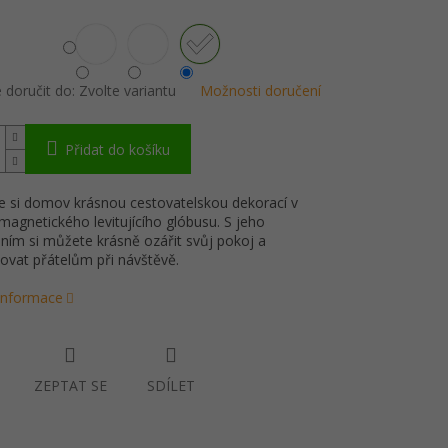
doručit do:
Zvolte variantu
Možnosti doručení
Přidat do košíku
e si domov krásnou cestovatelskou dekorací v
agnetického levitujícího glóbusu. S jeho
ním si můžete krásně ozářit svůj pokoj a
vat přátelům při návštěvě.
 informace
ZEPTAT SE
SDÍLET