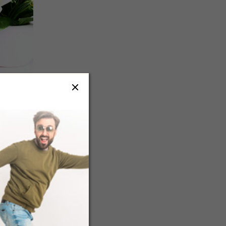
tlení
ná světla
koraci.