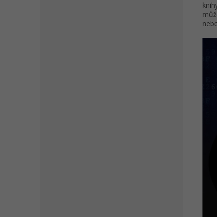
knih
může
neb