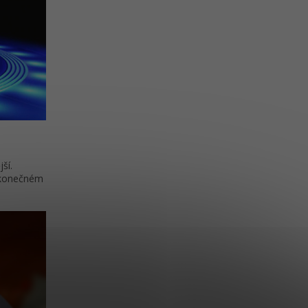
ší.
v konečném