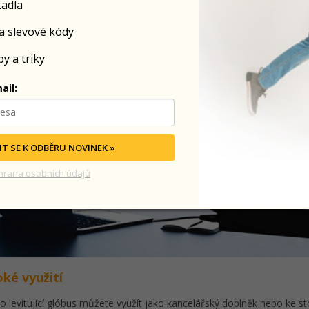
tadla
a slevové kódy
y a triky
ail:
IT SE K ODBĚRU NOVINEK »
hrana osobních údajů
oké využití
o levitující glóbus můžete využít jako kancelářský doplněk nebo ke s