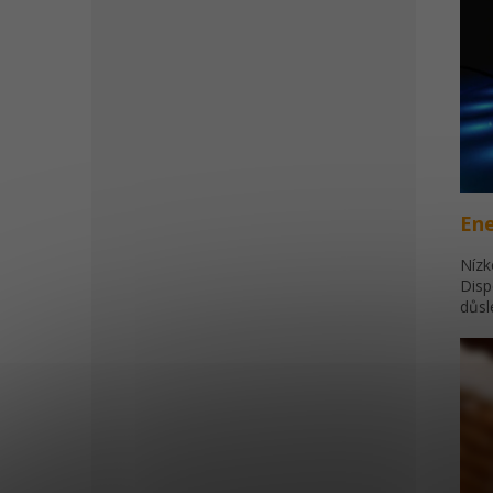
Ene
Nízk
Disp
důsl