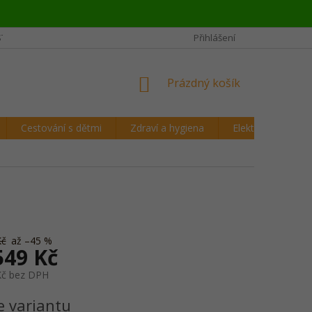
STĚJŠÍ OTÁZKY CESTOVATELŮ
REKLAMAČNÍ ŘÁD A VRÁCENÍ ZBOŽÍ
Přihlášení
NÁKUPNÍ
Prázdný košík
KOŠÍK
Cestování s dětmi
Zdraví a hygiena
Elektronika
Kč
až –45 %
549 Kč
Kč
bez DPH
e variantu