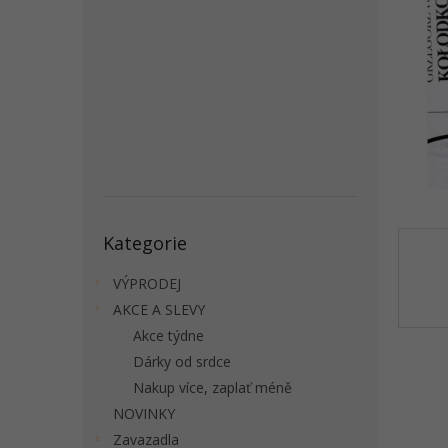
a
n
e
l
Přeskočit
Kategorie
kategorie
VÝPRODEJ
AKCE A SLEVY
Akce týdne
Dárky od srdce
Nakup více, zaplať méně
NOVINKY
Zavazadla