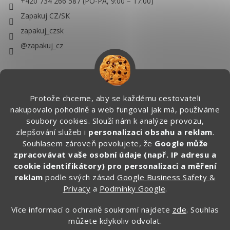
+420 734 266 587 (PO-PÁ, 9:00 – 17:00)
Zapakuj CZ/SK
zapakuj_czsk
@zapakuj_cz
Protože chceme, aby se každému cestovateli
nakupovalo pohodlně a web fungoval jak má, používáme
soubory cookies. Slouží nám k analýze provozu,
zlepšování služeb i
personalizaci obsahu a reklam
.
Souhlasem zároveň povolujete, že
Google může
zpracovávat vaše osobní údaje (např. IP adresu a
cookie identifikátory) pro personalizaci a měření
reklam
podle svých zásad
Google Business Safety &
Privacy
a
Podmínky Google
.
Více informací o ochraně soukromí najdete
zde
. Souhlas
můžete kdykoliv odvolat.
Vytvořil Shoptet