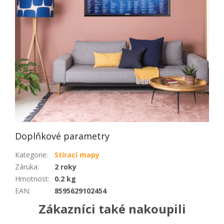
Doplňkové parametry
Kategorie
:
Stírací mapy
Záruka
:
2 roky
Hmotnost
:
0.2 kg
EAN
:
8595629102454
Zákazníci také nakoupili