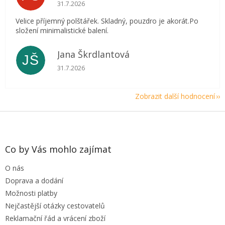
Hodnocení obchodu je 5 z 5 hvězdiček.
31.7.2026
Velice příjemný polštářek. Skladný, pouzdro je akorát.Po
složení minimalistické balení.
Jana Škrdlantová
JŠ
Hodnocení obchodu je 5 z 5 hvězdiček.
31.7.2026
Zobrazit další hodnocení
Z
á
p
a
Co by Vás mohlo zajímat
t
O nás
í
Doprava a dodání
Možnosti platby
Nejčastější otázky cestovatelů
Reklamační řád a vrácení zboží