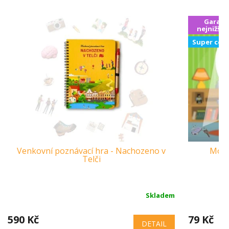
Garanc
nejnižší 
Super cen
Venkovní poznávací hra - Nachozeno v
Mode
Telči
Skladem
590 Kč
79 Kč
DETAIL