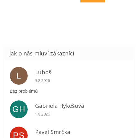
Luboš
L
Hodnocení obchodu je 5 z 5 hvězdiček.
3.8.2026
Bez problémů
Gabriela Hykešová
GH
Hodnocení obchodu je 5 z 5 hvězdiček.
1.8.2026
Pavel Smrčka
PS