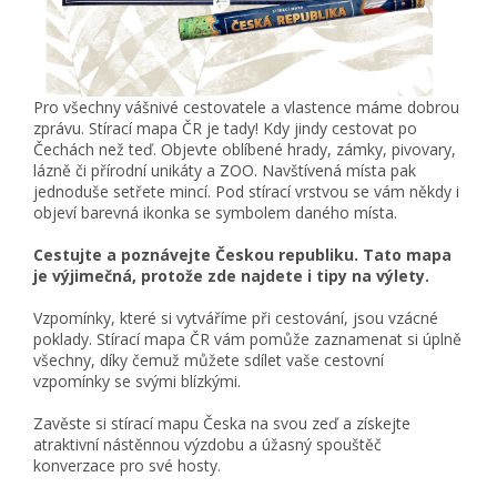
Pro všechny vášnivé cestovatele a vlastence máme dobrou
zprávu. Stírací mapa ČR je tady! Kdy jindy cestovat po
Čechách než teď. Objevte oblíbené hrady, zámky, pivovary,
lázně či přírodní unikáty a ZOO. Navštívená místa pak
jednoduše setřete mincí. Pod stírací vrstvou se vám někdy i
objeví barevná ikonka se symbolem daného místa.
Cestujte a poznávejte Českou republiku. Tato mapa
je výjimečná, protože zde najdete i tipy na výlety.
Vzpomínky, které si vytváříme při cestování, jsou vzácné
poklady. Stírací mapa ČR vám pomůže zaznamenat si úplně
všechny, díky čemuž můžete sdílet vaše cestovní
vzpomínky se svými blízkými.
Zavěste si stírací mapu Česka na svou zeď a získejte
atraktivní nástěnnou výzdobu a úžasný spouštěč
konverzace pro své hosty.