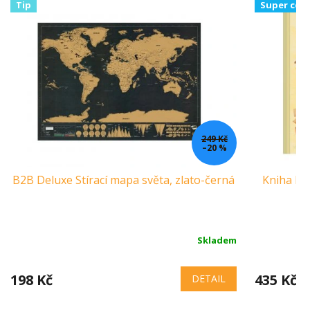
Tip
Super cen
249 Kč
–20 %
B2B Deluxe Stírací mapa světa, zlato-černá
Kniha Naš
Skladem
198 Kč
435 Kč
DETAIL