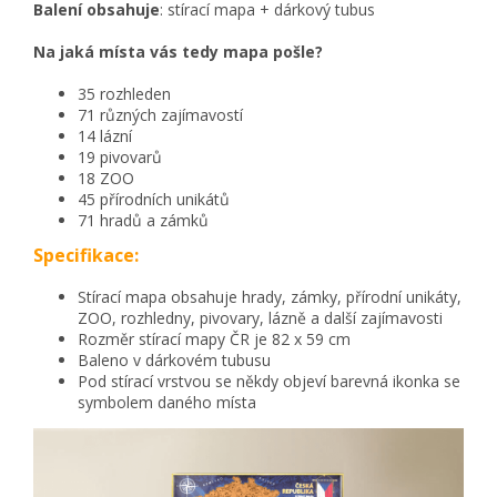
Balení obsahuje
: stírací mapa + dárkový tubus
Na jaká místa vás tedy mapa pošle?
35 rozhleden
71 různých zajímavostí
14 lázní
19 pivovarů
18 ZOO
45 přírodních unikátů
71 hradů a zámků
Specifikace:
Stírací mapa obsahuje
hrady, zámky, přírodní unikáty,
ZOO, rozhledny, pivovary, lázně a další zajímavosti
Rozměr stírací mapy ČR je 82 x 59 cm
Baleno v dárkovém tubusu
Pod stírací vrstvou se někdy objeví barevná ikonka se
symbolem daného místa