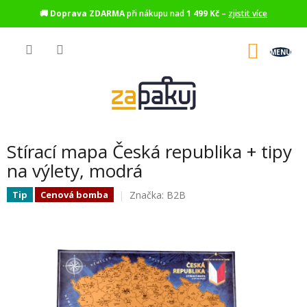
🚚
Doprava ZDARMA
při nákupu nad
1 499 Kč
–
zjistit více
Přejít
na
NÁKU
obsah
KOŠÍK
Stírací mapa Česká republika + tipy
na výlety, modrá
Značka:
B2B
Tip
Cenová bomba