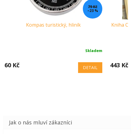
79 Kč
–23 %
Kompas turistický, hliník
Kniha Cest
Skladem
60 Kč
443 Kč
DETAIL