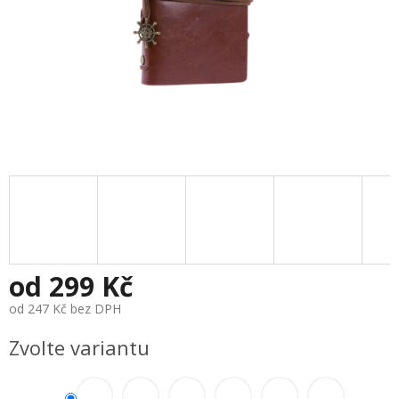
od
299 Kč
od
247 Kč
bez DPH
Měrná
Zvolte variantu
cena: