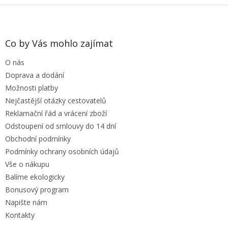
Z
á
p
a
Co by Vás mohlo zajímat
t
O nás
í
Doprava a dodání
Možnosti platby
Nejčastější otázky cestovatelů
Reklamační řád a vrácení zboží
Odstoupení od smlouvy do 14 dní
Obchodní podmínky
Podmínky ochrany osobních údajů
Vše o nákupu
Balíme ekologicky
Bonusový program
Napište nám
Kontakty