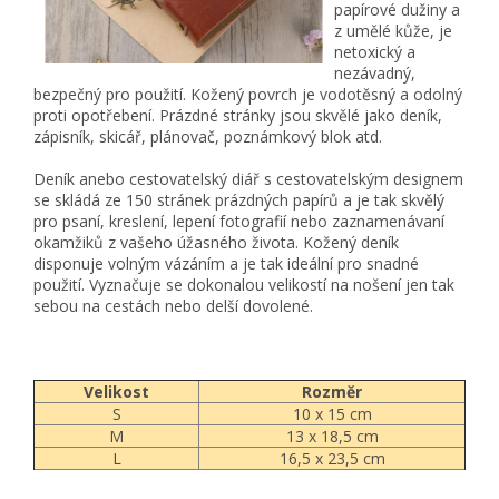
papírové dužiny a
z umělé kůže, je
netoxický a
nezávadný,
bezpečný pro použití. Kožený povrch je vodotěsný a odolný
proti opotřebení. Prázdné stránky jsou skvělé jako deník,
zápisník, skicář, plánovač, poznámkový blok atd.
Deník anebo cestovatelský diář s cestovatelským designem
se skládá ze 150 stránek prázdných papírů a je tak skvělý
pro psaní, kreslení, lepení fotografií nebo zaznamenávaní
okamžiků z vašeho úžasného života. Kožený deník
disponuje volným vázáním a je tak ideální pro snadné
použití. Vyznačuje se dokonalou velikostí na nošení jen tak
sebou na cestách nebo delší dovolené.
Velikost
Rozměr
S
10 x 15 cm
M
13 x 18,5 cm
L
16,5 x 23,5 cm