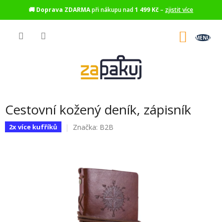
🚚
Doprava ZDARMA
při nákupu nad
1 499 Kč
–
zjistit více
Přejít
na
NÁKU
obsah
KOŠÍK
Cestovní kožený deník, zápisník
Značka:
B2B
2x více kufříků