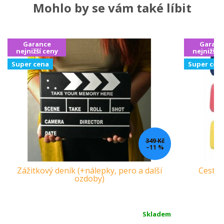
Mohlo by se vám také líbit
Garance
Garanc
nejnižší ceny
nejnižší 
Super cena
Super cen
349 Kč
–11 %
Zážitkový deník (+nálepky, pero a další
Cestov
ozdoby)
Skladem