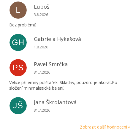
Luboš
L
Hodnocení obchodu je 5 z 5 hvězdiček.
3.8.2026
Bez problémů
Gabriela Hykešová
GH
Hodnocení obchodu je 5 z 5 hvězdiček.
1.8.2026
Pavel Smrčka
PS
Hodnocení obchodu je 5 z 5 hvězdiček.
31.7.2026
Velice příjemný polštářek. Skladný, pouzdro je akorát.Po
složení minimalistické balení.
Jana Škrdlantová
JŠ
Hodnocení obchodu je 5 z 5 hvězdiček.
31.7.2026
Zobrazit další hodnocení