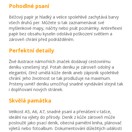
Pohodlné psaní
Béžový papír je hladký a velice spolehlivě zachytává barvy
všech druhů per. Můžete si tak zaznamenávat své
myšlenkové mapy, náčrty nebo psát poznámky. Antireflexní
papír bez obsahu kyselin odolává poškození světlem a
zároveň chrání před podrážděním.
Perfektní detaily
Živé ilustrace námořních značek dodávají cestovnímu
deníku vznešený styl. Potah deníku je zároveň odolný a
elegantní, čímž umělá kůže deník aneb zápisník spolehlivě
chrání. Jeho životnost se tak prodlužuje na maximum.
Prsteny uvnitř deníku umožňují snadné vyndávání stejně tak
i doplňovaní nových stránek.
Skvělá památka
Velikost A5, A6, A7, snadné psaní a přenášení v tašce,
ideální na výlety do přírody. Deník z kůže zároveň může
posloužit jako psací deník, obecná pamětní kniha, plánovač
výletů nebo fotoalbum. Dokumentování důležitých událostí