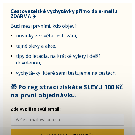
Cestovatelské vychytávky přímo do e-mailu
ZDARMA ✈️
Buď mezi prvními, kdo objeví:
novinky ze světa cestování,
tajné slevy a akce,
tipy do letadla, na krátké výlety i delší
dovolenou,
vychytávky, které sami testujeme na cestách.
🎁 Po registraci získáte SLEVU 100 Kč
na první objednávku.
Zde vyplňte svůj email:
CHCI ZÍSKAT SLEVU 100 KČ »