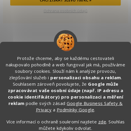
Ochrana osobních údajů
Kontakt
Protože chceme, aby se každému cestovateli
info
@
zapakuj.cz
nakupovalo pohodlně a web fungoval jak má, používáme
+420 734 266 587 (PO-PÁ, 9:00 – 17:00)
soubory cookies. Slouží nám k analýze provozu,
zlepšování služeb i
personalizaci obsahu a reklam
.
Zapakuj CZ/SK
Souhlasem zároveň povolujete, že
Google může
zapakuj_czsk
zpracovávat vaše osobní údaje (např. IP adresu a
@zapakuj_cz
cookie identifikátory) pro personalizaci a měření
reklam
podle svých zásad
Google Business Safety &
Privacy
a
Podmínky Google
.
Více informací o ochraně soukromí najdete
zde
. Souhlas
můžete kdykoliv odvolat.