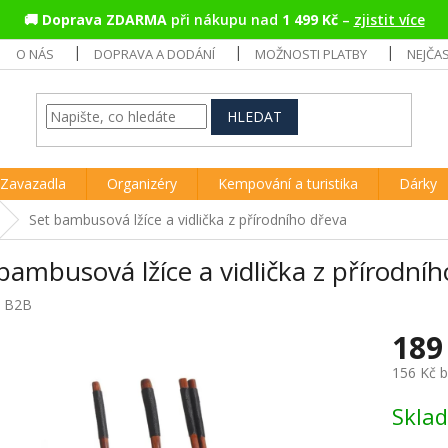
🚚
Doprava ZDARMA
při nákupu nad
1 499 Kč
–
zjistit více
O NÁS
DOPRAVA A DODÁNÍ
MOŽNOSTI PLATBY
NEJČA
HLEDAT
Zavazadla
Organizéry
Kempování a turistika
Dárky
Set bambusová lžíce a vidlička z přírodního dřeva
bambusová lžíce a vidlička z přírodní
:
B2B
189
156 Kč 
Měrná
Skla
cena: