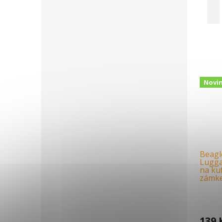
Novi
Beagl
Lugga
na ku
zámk
139 