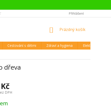
STĚJŠÍ OTÁZKY CESTOVATELŮ
REKLAMAČNÍ ŘÁD A VRÁCENÍ ZBOŽÍ
Přihlášení
NÁKUPNÍ
Prázdný košík
KOŠÍK
Cestování s dětmi
Zdraví a hygiena
Elektronika
ho dřeva
 Kč
bez DPH
dem