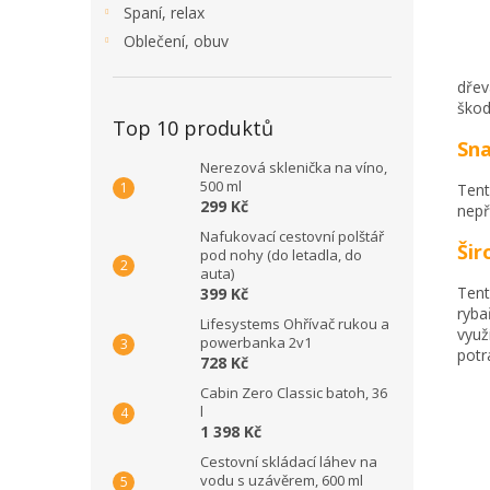
Spaní, relax
Oblečení, obuv
dřev
škod
Top 10 produktů
Sna
Nerezová sklenička na víno,
500 ml
Tent
299 Kč
nepř
Nafukovací cestovní polštář
Šir
pod nohy (do letadla, do
auta)
Tent
399 Kč
ryba
Lifesystems Ohřívač rukou a
využ
powerbanka 2v1
potr
728 Kč
Cabin Zero Classic batoh, 36
l
1 398 Kč
Cestovní skládací láhev na
vodu s uzávěrem, 600 ml