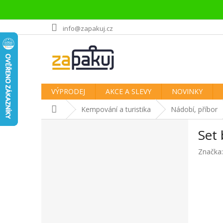
Přejít
info@zapakuj.cz
na
obsah
VÝPRODEJ
AKCE A SLEVY
NOVINKY
Domů
Kempování a turistika
Nádobí, příbor
P
Set 
o
s
Značka
t
r
a
n
n
í
p