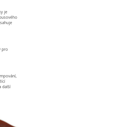
ky je
mbusového
bsahuje
 pro
kempování,
ící
 další