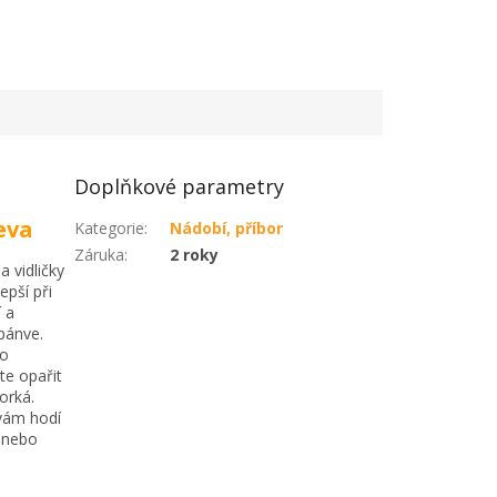
Doplňkové parametry
eva
Kategorie
:
Nádobí, příbor
Záruka
:
2 roky
 vidličky
epší při
 a
pánve.
to
e opařit
horká.
 vám hodí
 nebo