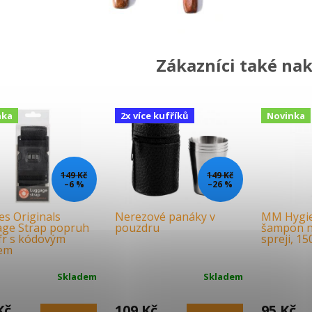
Zákazníci také nak
nka
2x více kufříků
Novinka
149 Kč
149 Kč
–6 %
–26 %
es Originals
Nerezové panáky v
MM Hygie
ge Strap popruh
pouzdru
šampon na
fr s kódovým
spreji, 15
em
Skladem
Skladem
Kč
109 Kč
95 Kč