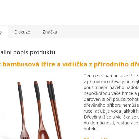
s
Diskuze
Značka
ailní popis produktu
t bambusová lžíce a vidlička z přírodního dř
Tento set bambusové lžíce a
z přírodního dřeva jsou nejl
použití nepřilnavého nádobí
nepoškrábou vaše hrnce a 
Zároveň si při použití toho
dřevěného příboru nemůžet
ruce, ať už je voda jakkoli 
Dřevěná lžíce a vidlička se
do domácnosti, restaurace
hotelu.