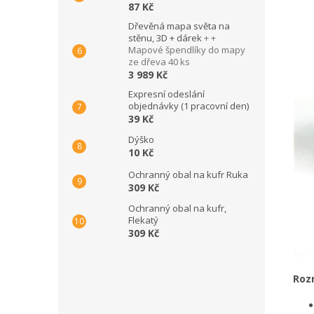
87 Kč
Dřevěná mapa světa na
stěnu, 3D + dárek
+ +
Mapové špendlíky do mapy
ze dřeva 40 ks
3 989 Kč
Expresní odeslání
objednávky (1 pracovní den)
39 Kč
Dýško
10 Kč
Ochranný obal na kufr Ruka
309 Kč
Ochranný obal na kufr,
Flekatý
309 Kč
Roz