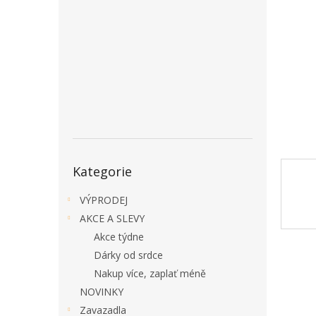
a
n
e
l
Přeskočit
Kategorie
kategorie
VÝPRODEJ
AKCE A SLEVY
Akce týdne
Dárky od srdce
Nakup více, zaplať méně
NOVINKY
Zavazadla