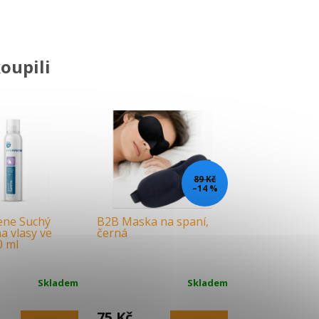
oupili
89 Kč
–14 %
ne Suchý
B2B Maska na spaní,
 vlasy ve
černá
0 ml
Skladem
Skladem
75 Kč