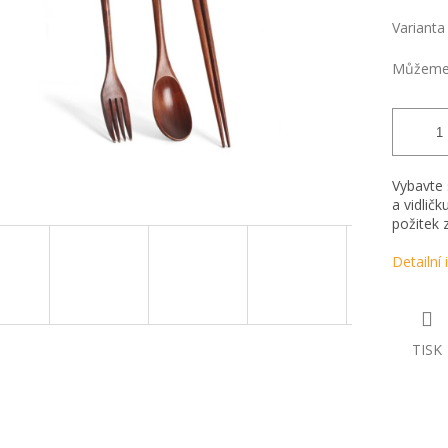
Varianta
Můžeme 
Vybavte 
a vidlič
požitek z
Detailní
TISK