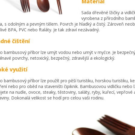
Materiál
Sada dřevěné lžičky a vidlič
vyrobena z přírodního ba
a, s odolným a pevným tělem. Povrch je hladký a čistý. Zároveň neo
livé BPA, PVC nebo ftaláty. Je tak zdraví nezávadný.
dné čištění
o bambusový příbor lze umýt vodou nebo umýt v myčce. Je bezpečný
ilnavé povrchy, netoxický, bezpečný, zdravější a ekologický.
oké využití
o bambusový příbor lze použít pro pěší turistiku, horskou turistiku, 
ření nebo pro oběd na staveništi čipiknik. Bambusovou vidličku nebo lž
ijete na nudle, ovoce, steaky, těstoviny, saláty, ryby, kuřecí, vepřové a
aviny. Dokonalá velikost se hodí pro celou vaši rodinu.