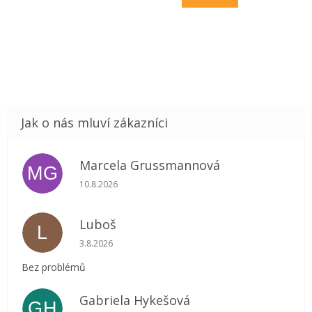
Marcela Grussmannová
MG
Hodnocení obchodu je 4 z 5 hvězdiček.
10.8.2026
Luboš
L
Hodnocení obchodu je 5 z 5 hvězdiček.
3.8.2026
Bez problémů
Gabriela Hykešová
GH