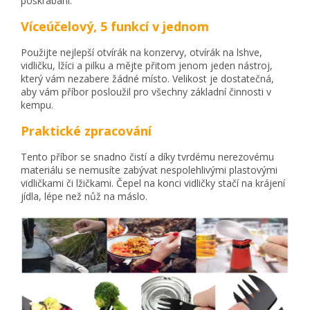
poškrábání.
Víceúčelový, 5 funkcí v jednom
Použijte nejlepší otvírák na konzervy, otvírák na lshve,
vidličku, lžíci a pilku a mějte přitom jenom jeden nástroj,
který vám nezabere žádné místo. Velikost je dostatečná,
aby vám příbor posloužil pro všechny základní činnosti v
kempu.
Praktické zpracování
Tento příbor se snadno čistí a díky tvrdému nerezovému
materiálu se nemusíte zabývat nespolehlivými plastovými
vidličkami či lžičkami. Čepel na konci vidličky stačí na krájení
jídla, lépe než nůž na máslo.