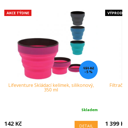
AKCE TÝDNE
VÝPRODEJ
151 Kč
–5 %
Lifeventure Skládací kelímek, silikonový,
Filtračn
350 ml
Skladem
142 Kč
1 399 Kč
DETAIL