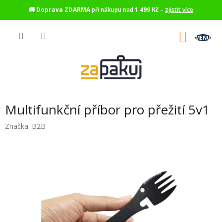
🚚
Doprava ZDARMA
při nákupu nad
1 499 Kč
–
zjistit více
Přejít
na
NÁKU
obsah
KOŠÍK
Multifunkční příbor pro přežití 5v1
Značka:
B2B