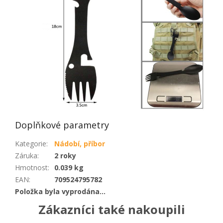
Doplňkové parametry
Kategorie
:
Nádobí, příbor
Záruka
:
2 roky
Hmotnost
:
0.039 kg
EAN
:
709524795782
Položka byla vyprodána…
Zákazníci také nakoupili