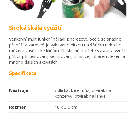
Široká škála využití
Venkovní multifunkční nářadí z nerezové ocele se snadno
přenáší a zároveň je vybaveno dírkou na šňůrku nebo ho
můžete zavěsit ke klíčům. Následně můžete vyrazit a využít
příbor při cestování, kempování, turistice, rybaření, lezení a
mnoho dalších aktivitách.
Specifikace
Nástroje
vidlička, lžíce, nůž, otvírák na
konzervy, otvírák na lahve
Rozměr
18 x 3,5 cm