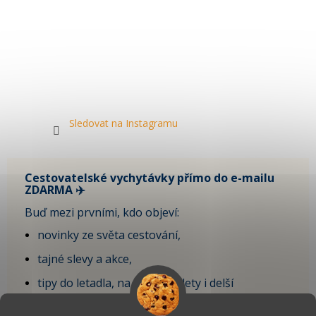
Sledovat na Instagramu
Cestovatelské vychytávky přímo do e-mailu
ZDARMA ✈️
Buď mezi prvními, kdo objeví:
novinky ze světa cestování,
tajné slevy a akce,
tipy do letadla, na krátké výlety i delší
dovolenou,