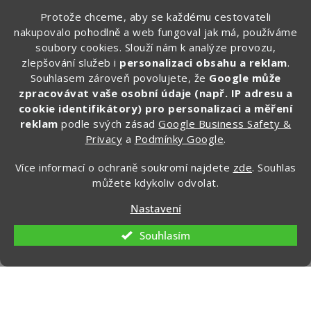
vychytávky, které sami testujeme na cestách.
Protože chceme, aby se každému cestovateli
nakupovalo pohodlně a web fungoval jak má, používáme
🎁 Po registraci získáte SLEVU 100 Kč
soubory cookies. Slouží nám k analýze provozu,
na první objednávku.
zlepšování služeb i
personalizaci obsahu a reklam
.
Souhlasem zároveň povolujete, že
Google může
Zde vyplňte svůj email:
zpracovávat vaše osobní údaje (např. IP adresu a
cookie identifikátory) pro personalizaci a měření
reklam
podle svých zásad
Google Business Safety &
Privacy
a
Podmínky Google
.
CHCI ZÍSKAT SLEVU 100 KČ »
Více informací o ochraně soukromí najdete
zde
. Souhlas
Ochrana osobních údajů
můžete kdykoliv odvolat.
Nastavení
Souhlasím
Kontakt
info
@
zapakuj.cz