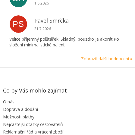
Hodnocení obchodu je 5 z 5 hvězdiček.
1.8.2026
Pavel Smrčka
PS
Hodnocení obchodu je 5 z 5 hvězdiček.
31.7.2026
Velice příjemný polštářek. Skladný, pouzdro je akorát.Po
složení minimalistické balení.
Zobrazit další hodnocení
Z
á
p
a
Co by Vás mohlo zajímat
t
O nás
í
Doprava a dodání
Možnosti platby
Nejčastější otázky cestovatelů
Reklamační řád a vrácení zboží