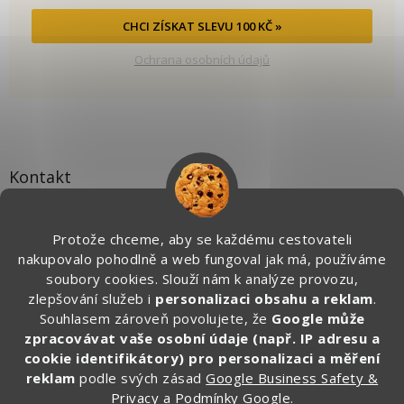
CHCI ZÍSKAT SLEVU 100 KČ »
Ochrana osobních údajů
Kontakt
info
@
zapakuj.cz
Protože chceme, aby se každému cestovateli
+420 734 266 587 (PO-PÁ, 9:00 – 17:00)
nakupovalo pohodlně a web fungoval jak má, používáme
Zapakuj CZ/SK
soubory cookies. Slouží nám k analýze provozu,
zapakuj_czsk
zlepšování služeb i
personalizaci obsahu a reklam
.
Souhlasem zároveň povolujete, že
Google může
@zapakuj_cz
zpracovávat vaše osobní údaje (např. IP adresu a
cookie identifikátory) pro personalizaci a měření
reklam
podle svých zásad
Google Business Safety &
Privacy
a
Podmínky Google
.