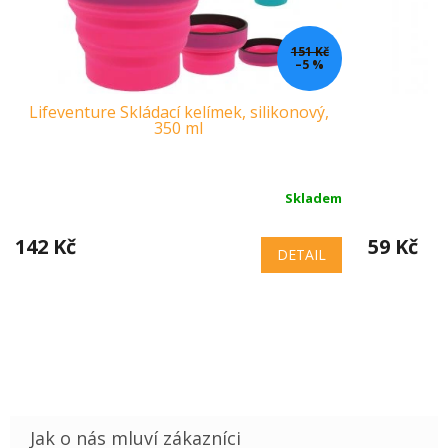
151 Kč
–5 %
Lifeventure Skládací kelímek, silikonový,
350 ml
Skladem
142 Kč
59 Kč
DETAIL