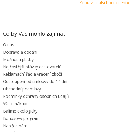
Zobrazit další hodnocení
Z
á
p
a
Co by Vás mohlo zajímat
t
O nás
í
Doprava a dodání
Možnosti platby
Nejčastější otázky cestovatelů
Reklamační řád a vrácení zboží
Odstoupení od smlouvy do 14 dní
Obchodní podmínky
Podmínky ochrany osobních údajů
Vše o nákupu
Balíme ekologicky
Bonusový program
Napište nám