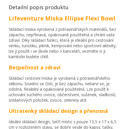
Detailní popis produktu
Lifeventure Miska Ellipse Flexi Bowl
Skládací miska vyrobená z potravinářských materiálů, bez
zápachu, nepřlinavá, opakovaně použitelná a chrání vaše
zdraví. Díky skládací funkci, která je ideální pro cestování
venku, turistiku, piknik, kempování nebo sportovní aktivity,
lze ji použít i ve škole nebo v kanceláři, vezměte si ji
kamkoliv budete chtít.
Bezpečnost a zdraví
Skládací cestovní miska je vyrobená z potravinářského
silikonu. Snadno se čistí, je bez zápachu, nebarví se, je
odolná, flexibilní a opakovaně použitelná. Lze použít k
uchování suchého ovoce, občerstvení, sušenek, sladkostí,
snídaňových položek, ovoce, zeleniny atd.
Ultratenký skládací design a přenosná
Ideální skládací design, šetří místo s pouze
13,5 x 17 x 6,5
cm
v rozloženém stavu, se dobře vejde do kapsy, tašky,