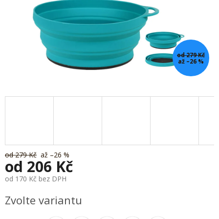
od 279 Kč
až –26 %
od 279 Kč
až –26 %
od
206 Kč
od
170 Kč
bez DPH
Měrná
Zvolte variantu
cena: