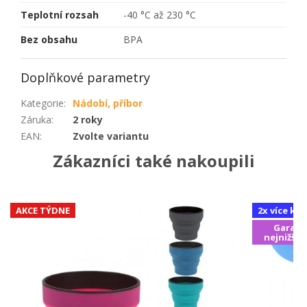
Teplotní rozsah
-40 °C až 230 °C
Bez obsahu
BPA
Doplňkové parametry
Kategorie
:
Nádobí, příbor
Záruka
:
2 roky
EAN
:
Zvolte variantu
Zákazníci také nakoupili
AKCE TÝDNE
2x více ku
Garanc
nejnižší 