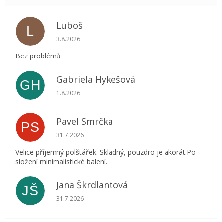
Luboš
L
Hodnocení obchodu je 5 z 5 hvězdiček.
3.8.2026
Bez problémů
Gabriela Hykešová
GH
Hodnocení obchodu je 5 z 5 hvězdiček.
1.8.2026
Pavel Smrčka
PS
Hodnocení obchodu je 5 z 5 hvězdiček.
31.7.2026
Velice příjemný polštářek. Skladný, pouzdro je akorát.Po
složení minimalistické balení.
Jana Škrdlantová
JŠ
Hodnocení obchodu je 5 z 5 hvězdiček.
31.7.2026