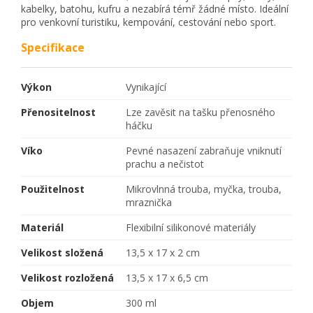
kabelky, batohu, kufru a nezabírá témř žádné místo. Ideální
pro venkovní turistiku, kempování, cestování nebo sport.
Specifikace
Výkon
Vynikající
Přenositelnost
Lze zavěsit na tašku přenosného
háčku
Víko
Pevné nasazení zabraňuje vniknutí
prachu a nečistot
Použitelnost
Mikrovlnná trouba, myčka, trouba,
mraznička
Materiál
Flexibilní silikonové materiály
Velikost složená
13,5 x 17 x 2 cm
Velikost rozložená
13,5 x 17 x 6,5 cm
Objem
300 ml