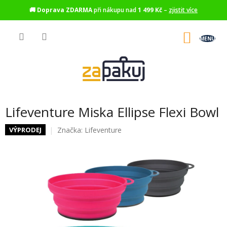
🚚
Doprava ZDARMA
při nákupu nad
1 499 Kč
–
zjistit více
Přejít
na
NÁKU
obsah
KOŠÍK
Lifeventure Miska Ellipse Flexi Bowl
Značka:
Lifeventure
VÝPRODEJ