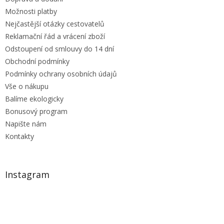
k
y
Možnosti platby
v
Nejčastější otázky cestovatelů
ý
Reklamační řád a vrácení zboží
p
i
Odstoupení od smlouvy do 14 dní
s
Obchodní podmínky
u
Podmínky ochrany osobních údajů
Vše o nákupu
Balíme ekologicky
Bonusový program
Napište nám
Kontakty
Instagram