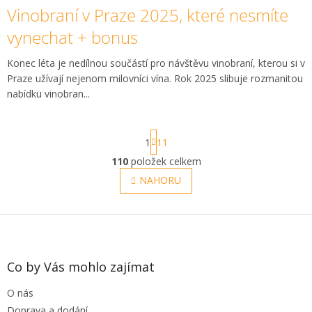
Vinobraní v Praze 2025, které nesmíte
vynechat + bonus
Konec léta je nedílnou součástí pro návštěvu vinobraní, kterou si v
Praze užívají nejenom milovníci vína. Rok 2025 slibuje rozmanitou
nabídku vinobran...
S
1
11
t
r
110
položek celkem
O
á
v
NAHORU
n
l
k
o
á
v
Z
d
á
a
á
n
c
p
í
í
a
Co by Vás mohlo zajímat
p
t
r
O nás
í
v
Doprava a dodání