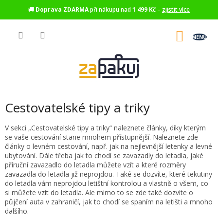
🚚
Doprava ZDARMA
při nákupu nad
1 499 Kč
–
zjistit více
Přejít
na
NÁKU
obsah
KOŠÍK
Cestovatelské tipy a triky
V sekci „Cestovatelské tipy a triky“ naleznete články, díky kterým
se vaše cestování stane mnohem přístupnější. Naleznete zde
články o levném cestování, např. jak na nejlevnější letenky a levné
ubytování. Dále třeba jak to chodí se zavazadly do letadla, jaké
příruční zavazadlo do letadla můžete vzít a které rozměry
zavazadla do letadla již neprojdou. Také se dozvíte, které tekutiny
do letadla vám neprojdou letištní kontrolou a vlastně o všem, co
si můžete vzít do letadla. Ale mimo to se zde také dozvíte o
půjčení auta v zahraničí, jak to chodí se spaním na letišti a mnoho
dalšího.