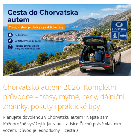
V
ý
p
i
s
č
l
á
n
k
ů
Chorvatsko autem 2026: Kompletní
průvodce – trasy, mýtné, ceny, dálniční
známky, pokuty i praktické tipy
Plánujete dovolenou v Chorvatsku autem? Nejste sami.
Každoročně vyrážejí k Jadranu statisíce Čechů právě vlastním
vozem. Důvod je jednoduchý – cesta a...