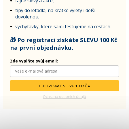
tajné slevy a akce,
tipy do letadla, na krátké výlety i delší
dovolenou,
vychytávky, které sami testujeme na cestách.
🎁 Po registraci získáte SLEVU 100 Kč
na první objednávku.
Zde vyplňte svůj email:
CHCI ZÍSKAT SLEVU 100 KČ »
Ochrana osobních údajů