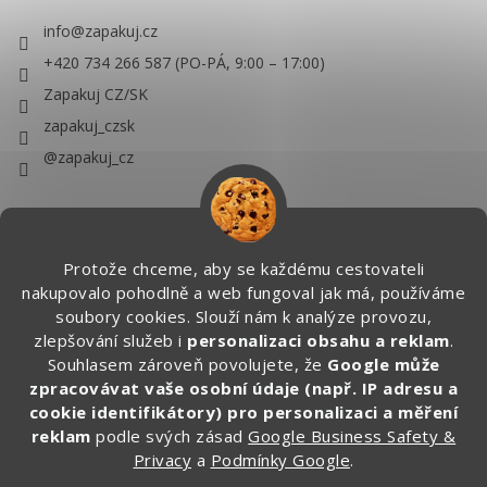
info
@
zapakuj.cz
+420 734 266 587 (PO-PÁ, 9:00 – 17:00)
Zapakuj CZ/SK
zapakuj_czsk
@zapakuj_cz
Protože chceme, aby se každému cestovateli
nakupovalo pohodlně a web fungoval jak má, používáme
soubory cookies. Slouží nám k analýze provozu,
zlepšování služeb i
personalizaci obsahu a reklam
.
Souhlasem zároveň povolujete, že
Google může
zpracovávat vaše osobní údaje (např. IP adresu a
cookie identifikátory) pro personalizaci a měření
reklam
podle svých zásad
Google Business Safety &
Privacy
a
Podmínky Google
.