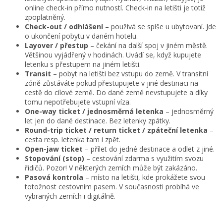
online check-in přímo nutností. Check-in na letišti je totiž
zpoplatněný.
Check-out / odhlášení
– používá se spíše u ubytovaní. Jde
o ukončení pobytu v daném hotelu.
Layover / přestup
– čekání na další spoj v jiném městě.
Většinou vyjádřený v hodinách. Uvádí se, když kupujete
letenku s přestupem na jiném letišti.
Transit
– pobyt na letišti bez vstupu do země. V transitní
zóně zůstáváte pokud přestupujete v jiné destinaci na
cestě do cílové země. Do dané země nevstupujete a díky
tomu nepotřebujete vstupní víza.
One-way ticket / jednosměrná letenka
– jednosměrný
let jen do dané destinace. Bez letenky zpátky.
Round-trip ticket / return ticket / zpáteční letenka
–
cesta resp. letenka tam i zpět.
Open-jaw ticket
– přílet do jedné destinace a odlet z jiné.
Stopování (stop)
– cestování zdarma s využitím svozu
řidičů. Pozor! V některých zemích může být zakázáno.
Pasová kontrola
– místo na letišti, kde prokážete svou
totožnost cestovním pasem. V současnosti probíhá ve
vybraných zemích i digitálně.