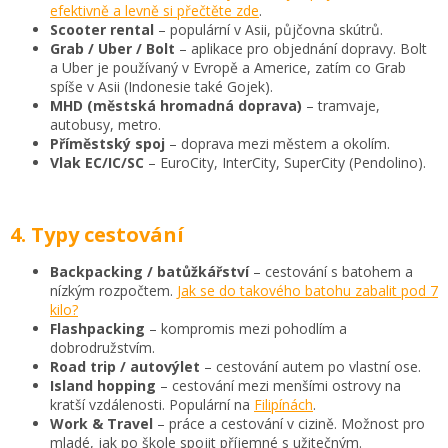
efektivně a levně si přečtěte zde
.
Scooter rental
– populární v Asii, půjčovna skútrů.
Grab / Uber / Bolt
– aplikace pro objednání dopravy. Bolt
a Uber je používaný v Evropě a Americe, zatím co Grab
spíše v Asii (Indonesie také Gojek).
MHD (městská hromadná doprava)
– tramvaje,
autobusy, metro.
Příměstský spoj
– doprava mezi městem a okolím.
Vlak EC/IC/SC
– EuroCity, InterCity, SuperCity (Pendolino).
4. Typy cestování
Backpacking / batůžkářství
– cestování s batohem a
nízkým rozpočtem.
Jak se do takového batohu zabalit pod 7
kilo?
Flashpacking
– kompromis mezi pohodlím a
dobrodružstvím.
Road trip / autovýlet
– cestování autem po vlastní ose.
Island hopping
– cestování mezi menšími ostrovy na
kratší vzdálenosti. Populární na
Filipínách
.
Work & Travel
– práce a cestování v cizině. Možnost pro
mladé, jak po škole spojit příjemné s užitečným.