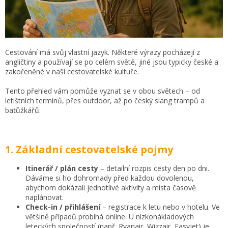
Cestování má svůj vlastní jazyk. Některé výrazy pocházejí z
angličtiny a používají se po celém světě, jiné jsou typicky české a
zakořeněné v naší cestovatelské kultuře.
Tento přehled vám pomůže vyznat se v obou světech – od
letištních termínů, přes outdoor, až po český slang trampů a
baťůžkářů.
1. Základní cestovatelské pojmy
Itinerář / plán cesty
– detailní rozpis cesty den po dni.
Dáváme si ho dohromady před každou dovolenou,
abychom dokázali jednotlivé aktivity a místa časově
naplánovat.
Check-in / přihlášení
– registrace k letu nebo v hotelu. Ve
většině případů probíhá online. U nízkonákladových
leteckých společností (např. Ryanair, Wizzair, Easyjet) je