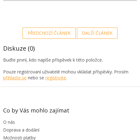
PŘEDCHOZÍ ČLÁNEK
DALŠÍ ČLÁNEK
Diskuze (0)
Buďte první, kdo napíše příspěvek k této položce.
Pouze registrovaní uživatelé mohou vkládat příspěvky. Prosím
přihlaste se
nebo se
registrujte
.
Z
á
p
a
Co by Vás mohlo zajímat
t
O nás
í
Doprava a dodání
Možnosti platby