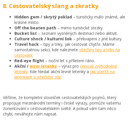
8. Cestovatelský slang a zkratky
Hidden gem / skrytý poklad
– turisticky málo známé, ale
krásné místo.
Off the beaten path
– mimo turistické stezky.
Bucket list
– seznam vysněných destinací nebo aktivit.
Culture shock / kulturní šok
– překvapení z jiné kultury.
Travel hack
– tipy a triky, jak cestovat chytře. Máme
samostatnou sekci, kde naleznete
všechny tipy a triky na
cestování
.
Red-eye flight
– noční let s příletem ráno.
Akční /
error letenky
– výraz pro
cenově zvýhodněné
letenky
. Kde hledat akční levné letenky a
jak ušetřit na
letenkách si přečtěte zde
.
Věříme, že kompletní slovníček cestovatelských pojmů, který
propojuje mezinárodní termíny i české výrazy, pomůže vašemu
zorientování v cestovatelském světě. A pokud vám tam něco
chybí, neváhejte nám napsat.