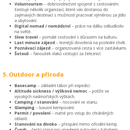
Voluntourism
– dobrovolnictvní spojené s cestováním.
Existuje několik organizací, které vás dostanou do
zajímavých destinací s možností pracovat výměnou za jídlo
a ubytování.
Digital nomad / nomádství
– práce na dálku odkudkoliv
na světě.
Slow travel
– pomalé cestování s důrazem na kulturu.
Last minute zájezd
– levnější dovolená na poslední chvíli.
Poznávací zájezd
– organizovaná cesta s více zastávkami.
Šotouš
– fanoušek vlaků cestující za železnicí.
5. Outdoor a příroda
Basecamp
– základní tábor při expedici.
Altitude sickness / výšková nemoc
– potíže ve
vysokých nadmořských výškách.
Camping / stanování
– nocování ve stanu.
Glamping
– luxusní kempování.
Permit / povolení
– nutné pro vstup do chráněných
oblastí.
Stanování na divoko
– přespání mimo oficiální kemp.
Čundr
– český slang pro vícedenní putování s batohem.