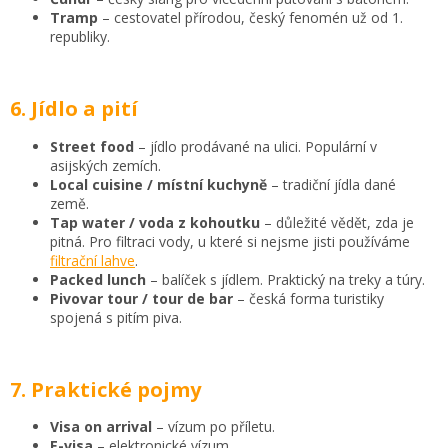
Tramp
– cestovatel přírodou, český fenomén už od 1.
republiky.
6. Jídlo a pití
Street food
– jídlo prodávané na ulici. Populární v
asijských zemích.
Local cuisine / místní kuchyně
– tradiční jídla dané
země.
Tap water / voda z kohoutku
– důležité vědět, zda je
pitná. Pro filtraci vody, u které si nejsme jisti používáme
filtrační lahve
.
Packed lunch
– balíček s jídlem. Praktický na treky a túry.
Pivovar tour / tour de bar
– česká forma turistiky
spojená s pitím piva.
7. Praktické pojmy
Visa on arrival
– vízum po příletu.
E-visa
– elektronické vízum.