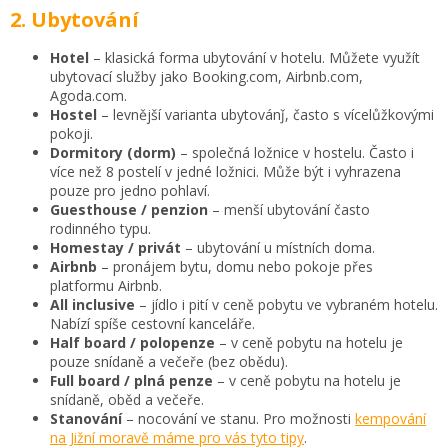
2. Ubytování
Hotel
– klasická forma ubytování v hotelu. Můžete využít
ubytovací služby jako Booking.com, Airbnb.com,
Agoda.com.
Hostel
– levnější varianta ubytovánǰ, často s vícelůžkovými
pokoji.
Dormitory (dorm)
– společná ložnice v hostelu. Často i
více než 8 postelí v jedné ložnici. Může být i vyhrazena
pouze pro jedno pohlaví.
Guesthouse / penzion
– menší ubytování často
rodinného typu.
Homestay / privát
– ubytování u místních doma.
Airbnb
– pronájem bytu, domu nebo pokoje přes
platformu Airbnb.
All inclusive
– jídlo i pití v ceně pobytu ve vybraném hotelu.
Nabízí spíše cestovní kanceláře.
Half board / polopenze
– v ceně pobytu na hotelu je
pouze snídaně a večeře (bez obědu).
Full board / plná penze
– v ceně pobytu na hotelu je
snídaně, oběd a večeře.
Stanování
– nocování ve stanu. Pro možnosti
kempování
na Jižní moravě máme pro vás tyto tipy
.