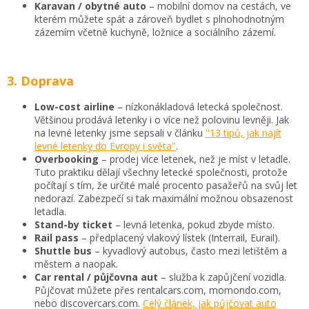
Karavan / obytné auto
– mobilní domov na cestách, ve
kterém můžete spát a zároveň bydlet s plnohodnotným
zázemím včetně kuchyně, ložnice a sociálního zázemí.
3. Doprava
Low-cost airline
– nízkonákladová letecká společnost.
Většinou prodává letenky i o více než polovinu levněji. Jak
na levné letenky jsme sepsali v článku
"13 tipů, jak najít
levné letenky do Evropy i světa"
.
Overbooking
– prodej více letenek, než je míst v letadle.
Tuto praktiku dělají všechny letecké společnosti, protože
počítají s tím, že určité malé procento pasažeřů na svůj let
nedorazí. Zabezpečí si tak maximální možnou obsazenost
letadla.
Stand-by ticket
– levná letenka, pokud zbyde místo.
Rail pass
– předplacený vlakový lístek (Interrail, Eurail).
Shuttle bus
– kyvadlový autobus, často mezi letištěm a
městem a naopak.
Car rental / půjčovna aut
– služba k zapůjčení vozidla.
Půjčovat můžete přes rentalcars.com, momondo.com,
nebo discovercars.com.
Celý článek, jak půjčovat auto