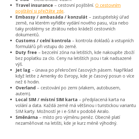
Travel insurance
– cestovní pojištění.
O cestovním
pojištění si přečtěte zde
.
Embassy / ambasáda / konzulát
– zastupitelský úřad
země, na kterém vyřídíte vydání nového pasu, víza nebo
taky problémy se ztrátou nebo krádeží cestovních
dokumentů.
Customs / celní kontrola
– kontrola dokladů a vstupních
formulářů při vstupu do země.
Duty free
– bezcelní zóna na letištích, kde nakoupíte zboží
bez poplatku za clo. Ceny na letištích jsou i tak nadsazené
výš.
Jet lag
– únava po překročení časových pásem. Například
když letíte z Ameriky do Evropy, kde je časový posun o více
než 6 hodin.
Overland
– cestování po zemi (vlakem, autobusem,
autem).
Local SIM / místní SIM karta
– předplacená karta na
volání a data. Každá země má většinou i turistickou variantu
SIM karty. Možností je i e-SIM v podobě Airalo.
Směnárna
– místo pro výměnu peněz. Obecně platí
nezaměňovat na letišti, kde je kurz méně výhodný.