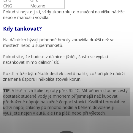
CNG
Metano
Pokud si nejste jistí, vždy zkontrolujte označení na víčku nádrže
nebo v manuálu vozidla.
Kdy tankovat?
Na dálnicích bývají pohonné hmoty zpravidla dražší než ve
městech nebo u supermarketů.
Pokud víte, že budete z dálnice sjíždět, často se vyplatí
natankovat mimo dálniční síť.
Rozdíl může být několik desítek centů na litr, což při plné nádrži
znamená úsporu i několika stovek korun.
TIP
: V létě mívá Itálie teploty přes 35 °C. Mít během dlouhé cesty
dostatek studené vody je mnohem příjemnější než kupovat
předražené nápoje na každé čerpací stanici. Kvalitní termoláhev
udrží nápoj chladný po mnoho hodin a během dovolené ji
využijete nejen v autě, ale i na pláži nebo při výletech.