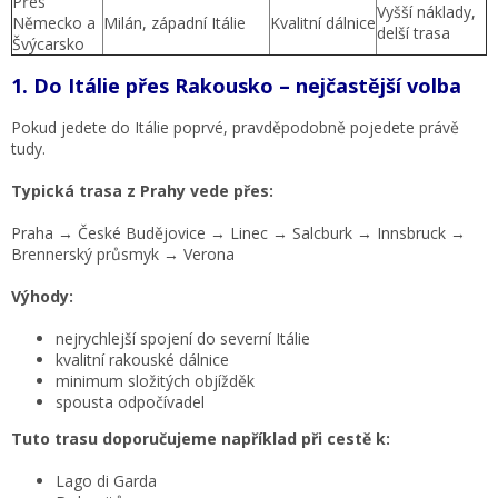
Přes
Vyšší náklady,
Německo a
Milán, západní Itálie
Kvalitní dálnice
delší trasa
Švýcarsko
1. Do Itálie přes Rakousko – nejčastější volba
Pokud jedete do Itálie poprvé, pravděpodobně pojedete právě
tudy.
Typická trasa z Prahy vede přes:
Praha → České Budějovice → Linec → Salcburk → Innsbruck →
Brennerský průsmyk → Verona
Výhody:
nejrychlejší spojení do severní Itálie
kvalitní rakouské dálnice
minimum složitých objížděk
spousta odpočívadel
Tuto trasu doporučujeme například při cestě k:
Lago di Garda