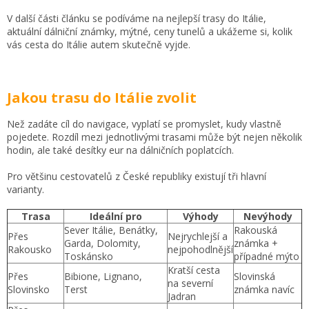
V další části článku se podíváme na nejlepší trasy do Itálie,
aktuální dálniční známky, mýtné, ceny tunelů a ukážeme si, kolik
vás cesta do Itálie autem skutečně vyjde.
Jakou trasu do Itálie zvolit
Než zadáte cíl do navigace, vyplatí se promyslet, kudy vlastně
pojedete. Rozdíl mezi jednotlivými trasami může být nejen několik
hodin, ale také desítky eur na dálničních poplatcích.
Pro většinu cestovatelů z České republiky existují tři hlavní
varianty.
Trasa
Ideální pro
Výhody
Nevýhody
Sever Itálie, Benátky,
Rakouská
Přes
Nejrychlejší a
Garda, Dolomity,
známka +
Rakousko
nejpohodlnější
Toskánsko
případné mýto
Kratší cesta
Přes
Bibione, Lignano,
Slovinská
na severní
Slovinsko
Terst
známka navíc
Jadran