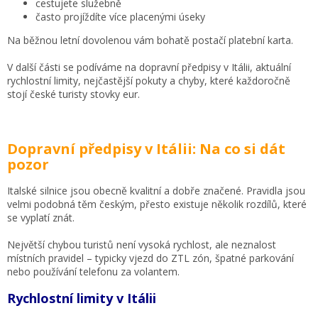
cestujete služebně
často projíždíte více placenými úseky
Na běžnou letní dovolenou vám bohatě postačí platební karta.
V další části se podíváme na dopravní předpisy v Itálii, aktuální
rychlostní limity, nejčastější pokuty a chyby, které každoročně
stojí české turisty stovky eur.
Dopravní předpisy v Itálii: Na co si dát
pozor
Italské silnice jsou obecně kvalitní a dobře značené. Pravidla jsou
velmi podobná těm českým, přesto existuje několik rozdílů, které
se vyplatí znát.
Největší chybou turistů není vysoká rychlost, ale neznalost
místních pravidel – typicky vjezd do ZTL zón, špatné parkování
nebo používání telefonu za volantem.
Rychlostní limity v Itálii