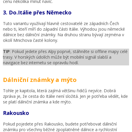
cenu několika minut navíc.
3. Do.Itálie přes Německo
Tuto variantu využívají hlavně cestovatelé ze západních Čech
nebo ti, kteří míří do západní části Itálie. Výhodou jsou německé
dálnice bez dálniční známky. Na druhou stranu bývají zejména v
okolí Mnichova časté kolony.
TIP
: Pokud jedete přes Alpy poprvé, stáhněte si offline mapy celé
trasy. V horských údolích může být mobilní signál slabší a
navigace bez internetu se opravdu hodí.
Dálniční známky a mýto
Tohle je kapitola, která zajímá většinu řidičů nejvíce. Dobrá
zpráva je, že cesta do Itálie není složitá. Jen je potřeba vědět, kde
se platí dálniční známka a kde mýto.
Rakousko
Pokud pojedete přes Rakousko, budete potřebovat dálniční
známku pro všechny běžné zpoplatněné dálnice a rychlostní