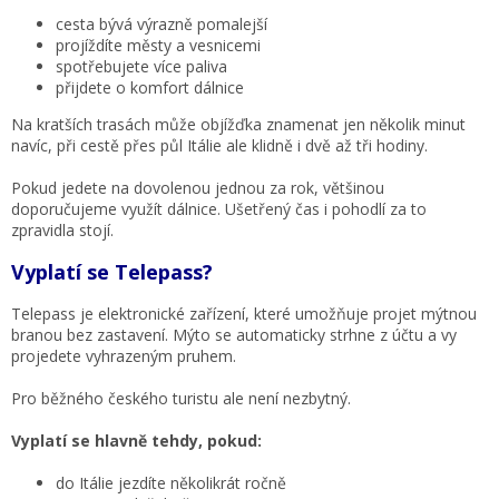
cesta bývá výrazně pomalejší
projíždíte městy a vesnicemi
spotřebujete více paliva
přijdete o komfort dálnice
Na kratších trasách může objížďka znamenat jen několik minut
navíc, při cestě přes půl Itálie ale klidně i dvě až tři hodiny.
Pokud jedete na dovolenou jednou za rok, většinou
doporučujeme využít dálnice. Ušetřený čas i pohodlí za to
zpravidla stojí.
Vyplatí se Telepass?
Telepass je elektronické zařízení, které umožňuje projet mýtnou
branou bez zastavení. Mýto se automaticky strhne z účtu a vy
projedete vyhrazeným pruhem.
Pro běžného českého turistu ale není nezbytný.
Vyplatí se hlavně tehdy, pokud:
do Itálie jezdíte několikrát ročně