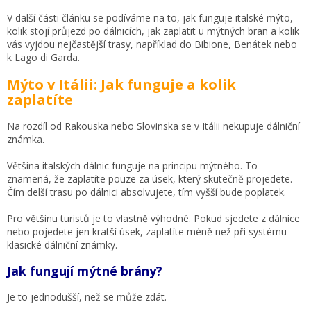
V další části článku se podíváme na to, jak funguje italské mýto,
kolik stojí průjezd po dálnicích, jak zaplatit u mýtných bran a kolik
vás vyjdou nejčastější trasy, například do Bibione, Benátek nebo
k Lago di Garda.
Mýto v Itálii: Jak funguje a kolik
zaplatíte
Na rozdíl od Rakouska nebo Slovinska se v Itálii nekupuje dálniční
známka.
Většina italských dálnic funguje na principu mýtného. To
znamená, že zaplatíte pouze za úsek, který skutečně projedete.
Čím delší trasu po dálnici absolvujete, tím vyšší bude poplatek.
Pro většinu turistů je to vlastně výhodné. Pokud sjedete z dálnice
nebo pojedete jen kratší úsek, zaplatíte méně než při systému
klasické dálniční známky.
Jak fungují mýtné brány?
Je to jednodušší, než se může zdát.