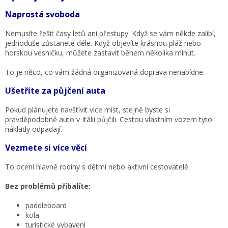
Naprostá svoboda
Nemusíte řešit časy letů ani přestupy. Když se vám někde zalíbí,
jednoduše zůstanete déle. Když objevíte krásnou pláž nebo
horskou vesničku, můžete zastavit během několika minut.
To je něco, co vám žádná organizovaná doprava nenabídne.
Ušetříte za půjčení auta
Pokud plánujete navštívit více míst, stejně byste si
pravděpodobně auto v Itálii půjčili. Cestou vlastním vozem tyto
náklady odpadají.
Vezmete si více věcí
To ocení hlavně rodiny s dětmi nebo aktivní cestovatelé.
Bez problémů přibalíte:
paddleboard
kola
turistické vybavení