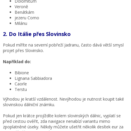
Dolomitům
Veroně
Benátkám
jezeru Como
Milánu
2. Do Itálie přes Slovinsko
Pokud míříte na severní pobřeží Jadranu, často dává větší smysl
projet přes Slovinsko.
Například do:
Bibione
Lignana Sabbiadora
Caorle
Terstu
Výhodou je kratší vzdálenost. Nevýhodou je nutnost koupit také
slovinskou dálniční známku.
Pokud jen krátce projíždíte kolem slovinských dálnic, vyplatí se
před cestou ověřit, zda navigace nenabízí variantu mimo
zpoplatněné úseky. Někdy můžete ušetřit několik desítek eur za