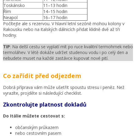
Toskánsko
11–13 hodin
Řím
14–15 hodin
Neapol
16–17 hodin
Počítejte ale s rezervou. V hlavní letní sezóně mohou kolony v
Rakousku nebo na italských dálnicích přidat klidně dvě až tři
hodiny.
TIP
: Na delší cestu se vyplatí mít po ruce kvalitní termohrnek nebo
termoláhev. V létě dokáže udržet studenou vodu i po celý den a
nebudete muset na každé zastávce kupovat nové pití.
Co zařídit před odjezdem
Dobrá příprava vám může ušetřit spoustu stresu i peněz. Než
vyrazíte, projděte si následující checklist.
Zkontrolujte platnost dokladů
Do Itálie můžete cestovat s:
občanským průkazem
nebo cestovním pasem