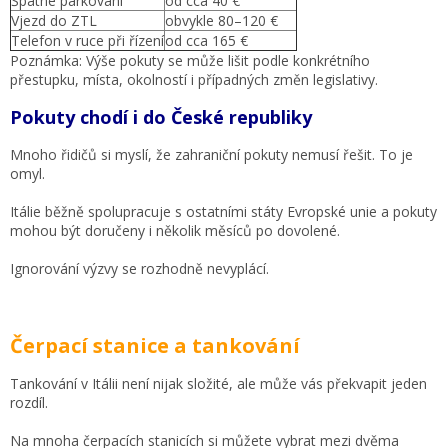
Špatné parkování
od cca 40 €
Vjezd do ZTL
obvykle 80–120 €
Telefon v ruce při řízení
od cca 165 €
Poznámka: Výše pokuty se může lišit podle konkrétního
přestupku, místa, okolností i případných změn legislativy.
Pokuty chodí i do České republiky
Mnoho řidičů si myslí, že zahraniční pokuty nemusí řešit. To je
omyl.
Itálie běžně spolupracuje s ostatními státy Evropské unie a pokuty
mohou být doručeny i několik měsíců po dovolené.
Ignorování výzvy se rozhodně nevyplácí.
Čerpací stanice a tankování
Tankování v Itálii není nijak složité, ale může vás překvapit jeden
rozdíl.
Na mnoha čerpacích stanicích si můžete vybrat mezi dvěma