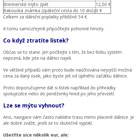
Brennerské mýto zpět
12,50 €
Rakouská známka (zpáteční cesta do 10 dnů)
0 €
Celkem za dálniční poplatky přibližně 54 €.
K tomu samozřejmě připočítejte pohonné hmoty.
Co když ztratíte lístek?
Občas se to stane. Jen počítejte s tím, že bez lístku systém
nepozná, kde jste na dálnici najeli.
Ve většině případů vám proto bude naúčtována nejvyšší možná
cena za daný úsek, jako byste jeli od úplného začátku dálnice.
Proto doporučujeme dát si lístek například do přihrádky
spolujezdce nebo do peněženky hned po jeho převzetí.
Lze se mýtu vyhnout?
Ano, navigace vám často nabídne trasu mimo placené dálnice. Je
ale dobré zvážit, jestli se to skutečně vyplatí.
Ušetříte sice několik eur, ale: