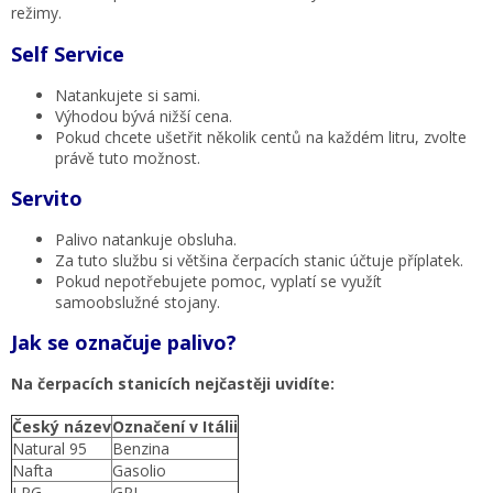
režimy.
Self Service
Natankujete si sami.
Výhodou bývá nižší cena.
Pokud chcete ušetřit několik centů na každém litru, zvolte
právě tuto možnost.
Servito
Palivo natankuje obsluha.
Za tuto službu si většina čerpacích stanic účtuje příplatek.
Pokud nepotřebujete pomoc, vyplatí se využít
samoobslužné stojany.
Jak se označuje palivo?
Na čerpacích stanicích nejčastěji uvidíte:
Český název
Označení v Itálii
Natural 95
Benzina
Nafta
Gasolio
LPG
GPL