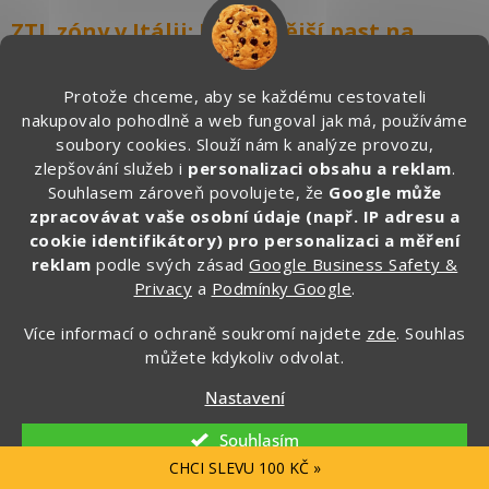
ZTL zóny v Itálii: Nejčastější past na
turisty
Protože chceme, aby se každému cestovateli
Pokud jedete do Itálie autem poprvé, zapamatujte si tři
písmena:
nakupovalo pohodlně a web fungoval jak má, používáme
soubory cookies. Slouží nám k analýze provozu,
ZTL.
zlepšování služeb i
personalizaci obsahu a reklam
.
Souhlasem zároveň povolujete, že
Google může
Právě vjezd do ZTL zóny patří mezi nejčastější důvody, proč
zpracovávat vaše osobní údaje (např. IP adresu a
českým turistům několik měsíců po dovolené přijde pokuta.
cookie identifikátory) pro personalizaci a měření
Dobrou zprávou je, že pokud víte, jak ZTL funguje, můžete se jim
snadno vyhnout.
reklam
podle svých zásad
Google Business Safety &
Privacy
a
Podmínky Google
.
Co je ZTL?
Více informací o ochraně soukromí najdete
zde
. Souhlas
ZTL je zkratka italského Zona a Traffico Limitato, tedy zóna s
můžete kdykoliv odvolat.
omezeným provozem.
Nastavení
Najdete ji především v historických centrech měst, kde chtějí
omezit automobilovou dopravu.
Souhlasím
CHCI SLEVU 100 KČ »
Do těchto zón mohou většinou vjíždět pouze: