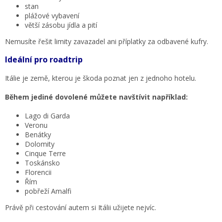
stan
plážové vybavení
větší zásobu jídla a pití
Nemusíte řešit limity zavazadel ani příplatky za odbavené kufry.
Ideální pro roadtrip
Itálie je země, kterou je škoda poznat jen z jednoho hotelu.
Během jediné dovolené můžete navštívit například:
Lago di Garda
Veronu
Benátky
Dolomity
Cinque Terre
Toskánsko
Florencii
Řím
pobřeží Amalfi
Právě při cestování autem si Itálii užijete nejvíc.