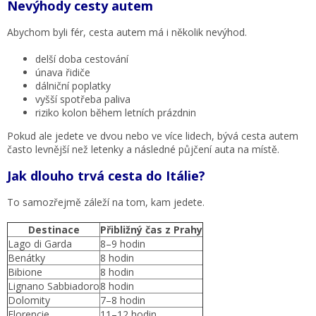
Nevýhody cesty autem
Abychom byli fér, cesta autem má i několik nevýhod.
delší doba cestování
únava řidiče
dálniční poplatky
vyšší spotřeba paliva
riziko kolon během letních prázdnin
Pokud ale jedete ve dvou nebo ve více lidech, bývá cesta autem
často levnější než letenky a následné půjčení auta na místě.
Jak dlouho trvá cesta do Itálie?
To samozřejmě záleží na tom, kam jedete.
Destinace
Přibližný čas z Prahy
Lago di Garda
8–9 hodin
Benátky
8 hodin
Bibione
8 hodin
Lignano Sabbiadoro
8 hodin
Dolomity
7–8 hodin
Florencie
11–12 hodin