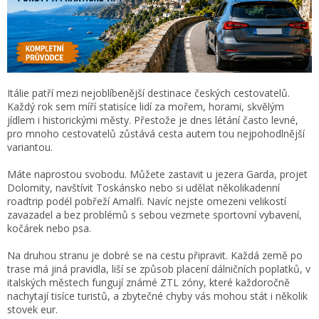
Itálie patří mezi nejoblíbenější destinace českých cestovatelů.
Každý rok sem míří statisíce lidí za mořem, horami, skvělým
jídlem i historickými městy. Přestože je dnes létání často levné,
pro mnoho cestovatelů zůstává cesta autem tou nejpohodlnější
variantou.
Máte naprostou svobodu. Můžete zastavit u jezera Garda, projet
Dolomity, navštívit Toskánsko nebo si udělat několikadenní
roadtrip podél pobřeží Amalfi. Navíc nejste omezeni velikostí
zavazadel a bez problémů s sebou vezmete sportovní vybavení,
kočárek nebo psa.
Na druhou stranu je dobré se na cestu připravit. Každá země po
trase má jiná pravidla, liší se způsob placení dálničních poplatků, v
italských městech fungují známé ZTL zóny, které každoročně
nachytají tisíce turistů, a zbytečné chyby vás mohou stát i několik
stovek eur.