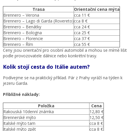
Trasa
Orientační cena mýta
Brennero – Verona
cca 11 €
Brennero – Lago di Garda (Rovereto)
cca 8 €
Brennero – Benátky
cca 24 €
Brennero – Bologna
cca 25 €
Brennero – Florencie
cca 37 €
Brennero – Řím
cca 55 €
Ceny jsou orientační pro osobní automobil a mohou se mírně lišit
podle provozovatele dálnice nebo konkrétní trasy.
Kolik stojí cesta do Itálie autem?
Podívejme se na praktický příklad. Pár z Prahy vyráží na týden k
jezeru Garda.
Přibližné náklady:
Položka
Cena
Rakouská 10denní známka
12,80 €
Brennerské mýto
12,50 €
Italské mýto tam
cca 8 €
Italské mýto zpět
cca 8 €