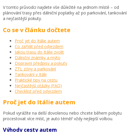
V tomto průvodci najdete vše důležité na jednom místě – od
plánování trasy přes dálniční poplatky až po parkování, tankování
a nejčastější pokuty.
Co se v článku dočtete
Proč jet do Itálie autem
Co zařídit před odjezdem
Jakou trasu do Itálie zvolit
Dálniční známky a mýto
Dopravní předpisy a pokuty
ZTL zóny a parkování
Tankování v Itálii
Praktické tipy na cestu
Nejčastější otázky (FAQ)
Checklist před odjezdem
Proč jet do Itálie autem
Pokud vyrážíte na delší dovolenou nebo chcete během pobytu
procestovat více míst, je auto téměř vždy nejlepší volbou.
Výhody cesty autem