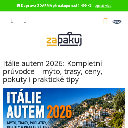
🚚
Doprava ZDARMA
při nákupu nad
1 499 Kč
–
zjistit více
Přejít
na
NÁKU
obsah
KOŠÍK
Itálie autem 2026: Kompletní
průvodce – mýto, trasy, ceny,
pokuty i praktické tipy