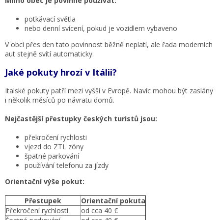
Mimo obec je povinné používat:
potkávací světla
nebo denní svícení, pokud je vozidlem vybaveno
V obci přes den tato povinnost běžně neplatí, ale řada moderních
aut stejně svítí automaticky.
Jaké pokuty hrozí v Itálii?
Italské pokuty patří mezi vyšší v Evropě. Navíc mohou být zaslány
i několik měsíců po návratu domů.
Nejčastější přestupky českých turistů jsou:
překročení rychlosti
vjezd do ZTL zóny
špatné parkování
používání telefonu za jízdy
Orientační výše pokut:
Přestupek
Orientační pokuta
Překročení rychlosti
od cca 40 €