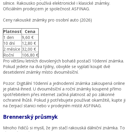
silnice. Rakousko používá elektronické i klasické známky.
Oficiálním prodejcem je společnost ASFINAG.
Ceny rakouské známky pro osobní auto (2026)
Platnost
Cena
1 den
9,60 €
10 dní
12,80 €
2 měsíce
32,00 €
Roční
106,80 €
Pro většinu letních dovolených bohatě postačí 10denní známka.
Pokud jedete na dva týdny, obvykle se vyplatí koupit dvě
desetidenní známky místo dvouměsíční.
Pozor: Digitální 10denní a jednodenní známka zakoupená online
je platná ihned. U dvouměsíční a roční známky koupené přímo
spotřebitelem přes internet začíná platnost až po zákonné
ochranné lhůtě. Pokud ji potřebujete používat okamžitě, kupte ji
na čerpací stanici nebo v prodejním místě ASFINAG.
Brennerský průsmyk
Mnoho řidičů si myslí, že jim stačí rakouská dálniční známka. To