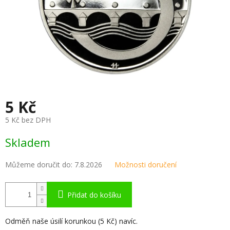
5 Kč
5 Kč bez DPH
Měrná
Skladem
cena:
Můžeme doručit do:
7.8.2026
Možnosti doručení
Přidat do košíku
Odměň naše úsilí korunkou (5 Kč) navíc.