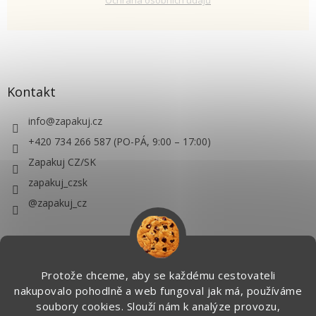
Kontakt
info
@
zapakuj.cz
+420 734 266 587 (PO-PÁ, 9:00 – 17:00)
Zapakuj CZ/SK
zapakuj_czsk
@zapakuj_cz
Protože chceme, aby se každému cestovateli
nakupovalo pohodlně a web fungoval jak má, používáme
soubory cookies. Slouží nám k analýze provozu,