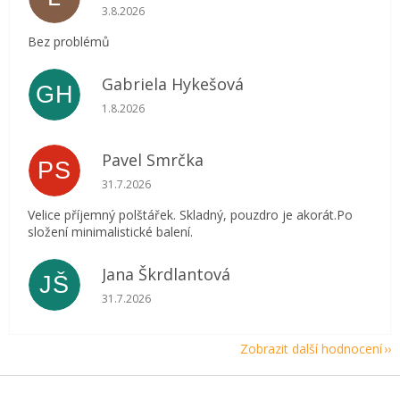
Hodnocení obchodu je 5 z 5 hvězdiček.
3.8.2026
Bez problémů
Gabriela Hykešová
GH
Hodnocení obchodu je 5 z 5 hvězdiček.
1.8.2026
Pavel Smrčka
PS
Hodnocení obchodu je 5 z 5 hvězdiček.
31.7.2026
Velice příjemný polštářek. Skladný, pouzdro je akorát.Po
složení minimalistické balení.
Jana Škrdlantová
JŠ
Hodnocení obchodu je 5 z 5 hvězdiček.
31.7.2026
Zobrazit další hodnocení
Z