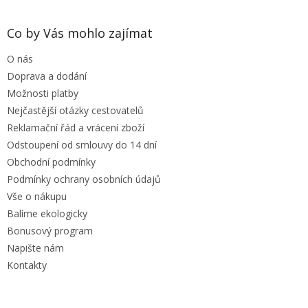
á
p
a
Co by Vás mohlo zajímat
t
O nás
í
Doprava a dodání
Možnosti platby
Nejčastější otázky cestovatelů
Reklamační řád a vrácení zboží
Odstoupení od smlouvy do 14 dní
Obchodní podmínky
Podmínky ochrany osobních údajů
Vše o nákupu
Balíme ekologicky
Bonusový program
Napište nám
Kontakty