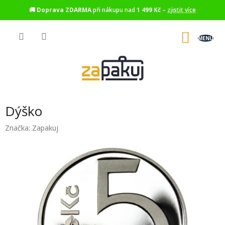
🚚
Doprava ZDARMA
při nákupu nad
1 499 Kč
–
zjistit více
Přejít
na
NÁKU
obsah
KOŠÍK
Dýško
Značka:
Zapakuj