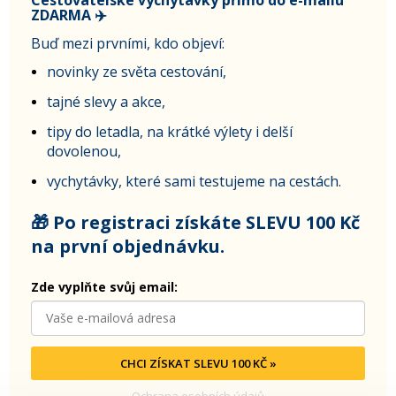
ZDARMA ✈️
Buď mezi prvními, kdo objeví:
novinky ze světa cestování,
tajné slevy a akce,
tipy do letadla, na krátké výlety i delší
dovolenou,
vychytávky, které sami testujeme na cestách.
🎁 Po registraci získáte SLEVU 100 Kč
na první objednávku.
Zde vyplňte svůj email:
CHCI ZÍSKAT SLEVU 100 KČ »
Ochrana osobních údajů