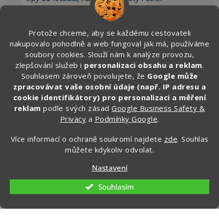
dovolenou,
vychytávky, které sami testujeme na cestách.
Protože chceme, aby se každému cestovateli
nakupovalo pohodlně a web fungoval jak má, používáme
🎁 Po registraci získáte SLEVU 100 Kč
soubory cookies. Slouží nám k analýze provozu,
na první objednávku.
zlepšování služeb i
personalizaci obsahu a reklam
.
Souhlasem zároveň povolujete, že
Google může
Zde vyplňte svůj email:
zpracovávat vaše osobní údaje (např. IP adresu a
cookie identifikátory) pro personalizaci a měření
reklam
podle svých zásad
Google Business Safety &
Privacy
a
Podmínky Google
.
CHCI ZÍSKAT SLEVU 100 KČ »
Více informací o ochraně soukromí najdete
zde
. Souhlas
Ochrana osobních údajů
můžete kdykoliv odvolat.
Nastavení
Souhlasím
Kontakt