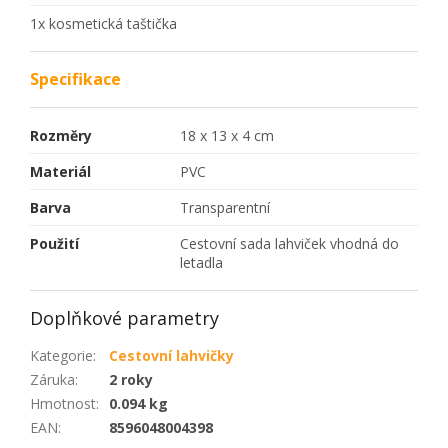
1x kosmetická taštička
Specifikace
Rozměry
18 x 13 x 4 cm
Materiál
PVC
Barva
Transparentní
Použití
Cestovní sada lahviček vhodná do
letadla
Doplňkové parametry
Kategorie
:
Cestovní lahvičky
Záruka
:
2 roky
Hmotnost
:
0.094 kg
EAN
:
8596048004398