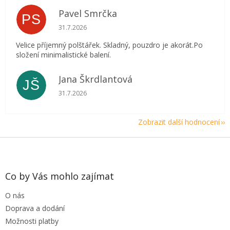
Pavel Smrčka
PS
Hodnocení obchodu je 5 z 5 hvězdiček.
31.7.2026
Velice příjemný polštářek. Skladný, pouzdro je akorát.Po
složení minimalistické balení.
Jana Škrdlantová
JŠ
Hodnocení obchodu je 5 z 5 hvězdiček.
31.7.2026
Zobrazit další hodnocení
Z
á
p
a
Co by Vás mohlo zajímat
t
O nás
í
Doprava a dodání
Možnosti platby