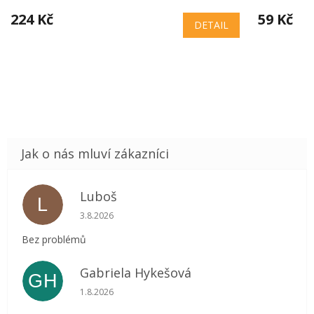
224 Kč
59 Kč
DETAIL
Luboš
L
Hodnocení obchodu je 5 z 5 hvězdiček.
3.8.2026
Bez problémů
Gabriela Hykešová
GH
Hodnocení obchodu je 5 z 5 hvězdiček.
1.8.2026