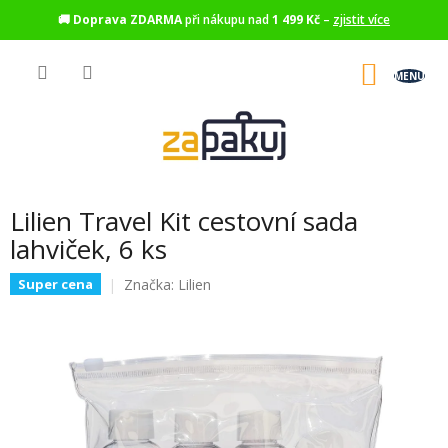
🚚
Doprava ZDARMA
při nákupu nad
1 499 Kč
–
zjistit více
Přejít
na
NÁKU
obsah
KOŠÍK
Lilien Travel Kit cestovní sada
lahviček, 6 ks
Značka:
Lilien
Super cena