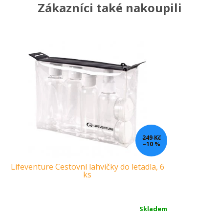
Zákazníci také nakoupili
249 Kč
–10 %
Lifeventure Cestovní lahvičky do letadla, 6
Ús
ks
Skladem