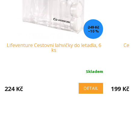
249 Kč
–10 %
Lifeventure Cestovní lahvičky do letadla, 6
Cesto
ks
Skladem
224 Kč
199 Kč
DETAIL