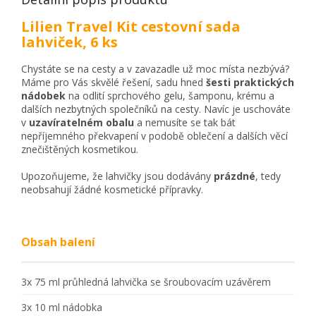
Lilien Travel Kit cestovní sada
lahviček, 6 ks
Chystáte se na cesty a v zavazadle už moc místa nezbývá?
Máme pro Vás skvělé řešení, sadu hned
šesti praktických
nádobek
na odlití sprchového gelu, šamponu, krému a
dalších nezbytných společníků na cesty. Navíc je uschováte
v
uzavíratelném obalu
a nemusíte se tak bát
nepříjemného překvapení v podobě oblečení a dalších věcí
znečištěných kosmetikou.
Upozoňujeme, že lahvičky jsou dodávány
prázdné
, tedy
neobsahují žádné kosmetické přípravky.
Obsah balení
3x 75 ml průhledná lahvička se šroubovacím uzávěrem
3x 10 ml nádobka