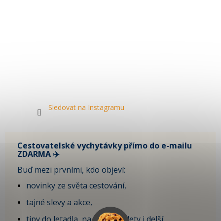
Sledovat na Instagramu
Cestovatelské vychytávky přímo do e-mailu
ZDARMA ✈️
Buď mezi prvními, kdo objeví:
novinky ze světa cestování,
tajné slevy a akce,
tipy do letadla, na krátké výlety i delší