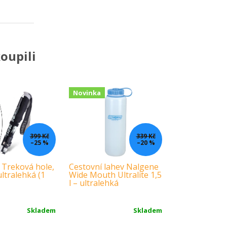
oupili
Novinka
399 Kč
339 Kč
–25 %
–20 %
 Treková hole,
Cestovní lahev Nalgene
ultralehká (1
Wide Mouth Ultralite 1,5
l – ultralehká
Skladem
Skladem