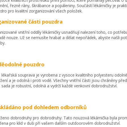
ysoce kvalitních prostředků první pomoci, které pomáhají pečovat o 
nění, řezné rány, škrábance a popáleniny. Součástí lékárničky je prakt
dro pro kvalitní zorganizování všech položek.
anizované části pouzdra
nizované vnitřní oddíly lékárničky usnadňují nalezení toho, co potřeb
adě nouze. Už se nemusíte hrabat a dělat nepořádek, abyste našli po
by.
děodolné pouzdro
 lékařská souprava je vyrobena z vysoce kvalitního polyesteru odolné
ržení a je odolná i proti vodě. Všechny vnitřní části jsou chráněny pře
 sada je robustní, odolná a vydrží každé venkovní dobrodružství.
skládáno pod dohledem odborníků
ženo dobrodruhy pro dobrodruhy. Tato nouzová lékárnička byla pro
žena pro klid v duši při vašem dalším outdoorovém dobrodružství.