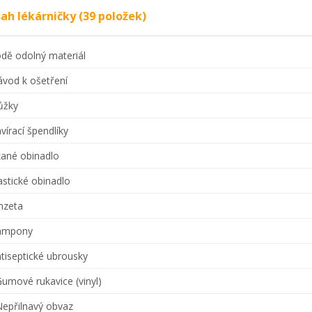
ah lékárničky (39 položek)
odě odolný materiál
ávod k ošetření
ůžky
avírací špendlíky
kané obinadlo
lastické obinadlo
inzeta
Tampony
ntiseptické ubrousky
Gumové rukavice (vinyl)
Nepřilnavý obvaz