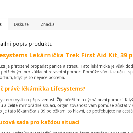
s
Diskuze
Značka
ailní popis produktu
fesystems Lekárnička Trek First Aid Kit, 39 
uzi je přirozené propadat panice a stresu. Tato lekárnička je však do
 potřebným pro základní zdravotní pomoc. Pomůže vám tak učinit s
odnutí, když je to nejvíce potřeba.
č právě lékárnička Lifesystems?
system myslí na připravenost. Žije přežitím a dýchá první pomocí. Když
su a čelíte mimořádné situaci, organizovanost vám pomůže zůstat v k
o je tato lékárnička s 39 položkami to hlavní, co potřebujete na cestá
zová sada pro každou situaci