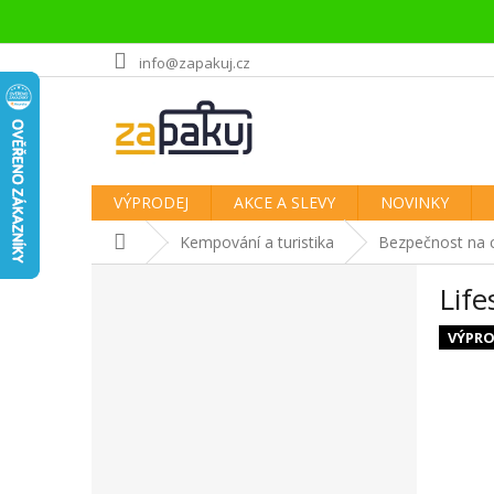
Přejít
info@zapakuj.cz
na
obsah
VÝPRODEJ
AKCE A SLEVY
NOVINKY
Domů
Kempování a turistika
Bezpečnost na 
P
Life
o
s
VÝPRO
t
r
a
n
n
í
p