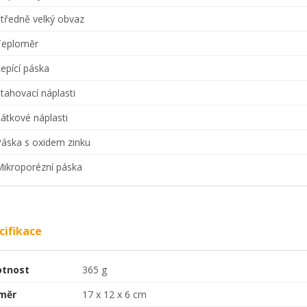
Středně velký obvaz
Teploměr
Lepící páska
Stahovací náplasti
Látkové náplasti
Páska s oxidem zinku
Mikroporézní páska
cifikace
tnost
365 g
měr
17 x 12 x 6 cm