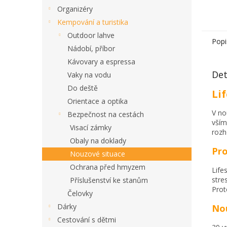
Organizéry
Kempování a turistika
Outdoor lahve
Popi
Nádobí, příbor
Kávovary a espressa
Det
Vaky na vodu
Do deště
Li
Orientace a optika
V no
Bezpečnost na cestách
vším
Visací zámky
rozh
Obaly na doklady
Pro
Nouzové situace
Ochrana před hmyzem
Life
stre
Příslušenství ke stanům
Prot
Čelovky
Dárky
Nou
Cestování s dětmi