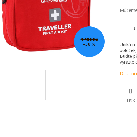
Můžeme 
1 190 Kč
–30 %
Unikátní
položek,
Buďte př
vyrazte 
Detailní
TISK