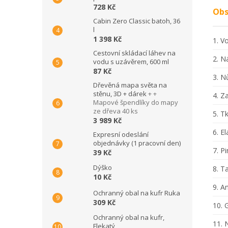
728 Kč
Obs
Cabin Zero Classic batoh, 36
l
1 398 Kč
1. V
Cestovní skládací láhev na
2. N
vodu s uzávěrem, 600 ml
87 Kč
3. N
Dřevěná mapa světa na
stěnu, 3D + dárek
+ +
4. Z
Mapové špendlíky do mapy
ze dřeva 40 ks
5. T
3 989 Kč
6. E
Expresní odeslání
objednávky (1 pracovní den)
7. P
39 Kč
Dýško
8. 
10 Kč
9. A
Ochranný obal na kufr Ruka
309 Kč
10. 
Ochranný obal na kufr,
11. 
Flekatý