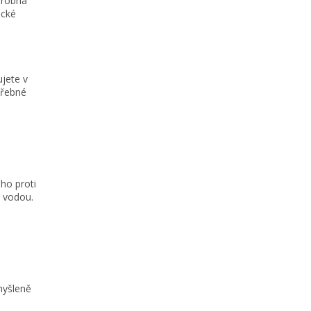
drobná
ické
ujete v
třebné
ho proti
d vodou.
myšleně