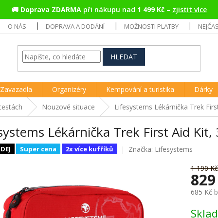
🚚
Doprava ZDARMA
při nákupu nad
1 499 Kč
–
zjistit více
O NÁS
DOPRAVA A DODÁNÍ
MOŽNOSTI PLATBY
NEJČA
HLEDAT
Zavazadla
Organizéry
Kempování a turistika
Dárky
cestách
Nouzové situace
Lifesystems Lékárnička Trek First
systems Lékárnička Trek First Aid Kit,
Značka:
Lifesystems
DEJ
Super cena
2x více kufříků
1 190 Kč
829
685 Kč 
Měrná
Skla
cena: