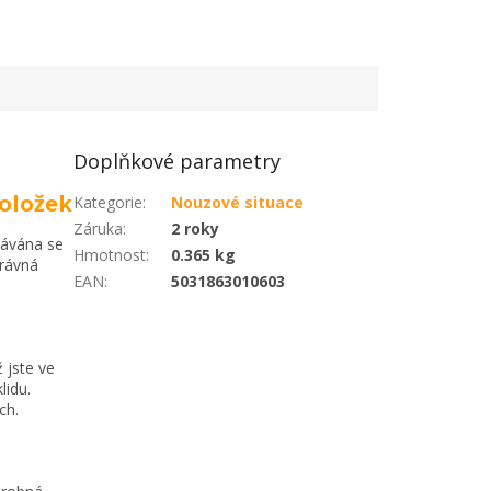
Doplňkové parametry
položek
Kategorie
:
Nouzové situace
Záruka
:
2 roky
dávána se
Hmotnost
:
0.365 kg
právná
EAN
:
5031863010603
 jste ve
lidu.
ch.