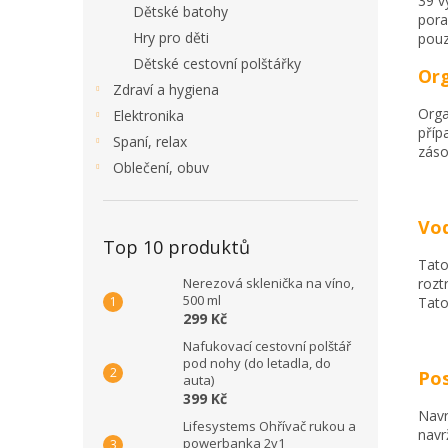
39 v
Dětské batohy
pora
Hry pro děti
pouz
Dětské cestovní polštářky
Org
Zdraví a hygiena
Orga
Elektronika
příp
Spaní, relax
záso
Oblečení, obuv
Vo
Top 10 produktů
Tato
Nerezová sklenička na víno,
rozt
500 ml
Tato
299 Kč
Nafukovací cestovní polštář
pod nohy (do letadla, do
Po
auta)
399 Kč
Navr
Lifesystems Ohřívač rukou a
navr
powerbanka 2v1