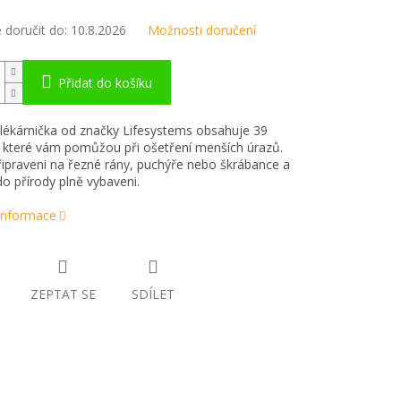
doručit do:
10.8.2026
Možnosti doručení
Přidat do košíku
 lékárnička od značky Lifesystems obsahuje 39
 které vám pomůžou při ošetření menších úrazů.
ipraveni na řezné rány, puchýře nebo škrábance a
do přírody plně vybaveni.
 informace
ZEPTAT SE
SDÍLET