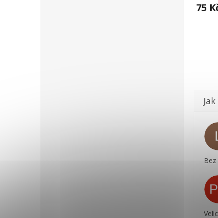
75 K
Bez
Veli