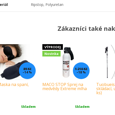
eriál
Ripstop, Polyuretan
Zákazníci také nak
VÝPRODEJ
Novinka
89 Kč
1 210 Kč
–14 %
–18 %
aska na spaní,
MACO STOP Sprej na
Tuobueis
medvědy Extreme mlha
skládací, 
ks)
Skladem
Skladem