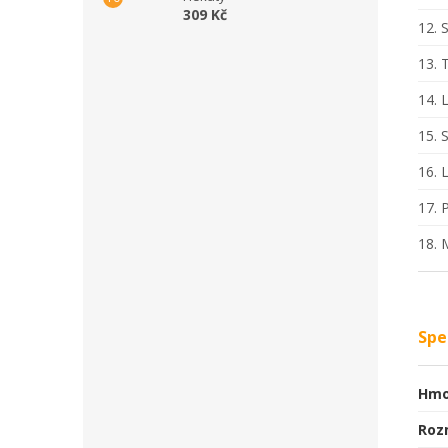
309 Kč
12. 
13. 
14. 
15. 
16. 
17. 
18. 
Spe
Hmo
Roz