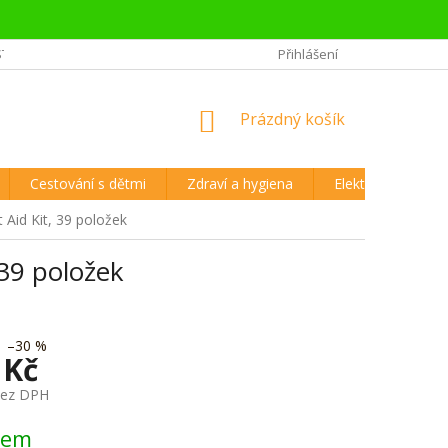
STĚJŠÍ OTÁZKY CESTOVATELŮ
REKLAMAČNÍ ŘÁD A VRÁCENÍ ZBOŽÍ
Přihlášení
NÁKUPNÍ
Prázdný košík
KOŠÍK
Cestování s dětmi
Zdraví a hygiena
Elektronika
 Aid Kit, 39 položek
 39 položek
–30 %
 Kč
bez DPH
dem