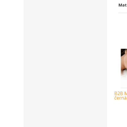
Mat
B2B M
černá