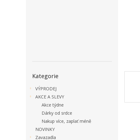
a
n
e
l
Přeskočit
Kategorie
kategorie
VÝPRODEJ
AKCE A SLEVY
Akce týdne
Dárky od srdce
Nakup více, zaplať méně
NOVINKY
Zavazadla