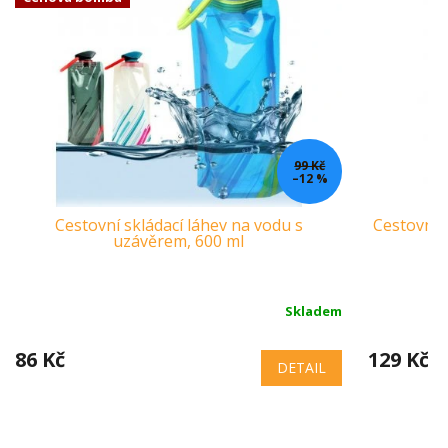
99 Kč
–12 %
Cestovní skládací láhev na vodu s
Cestovní 
uzávěrem, 600 ml
Skladem
86 Kč
129 Kč
DETAIL