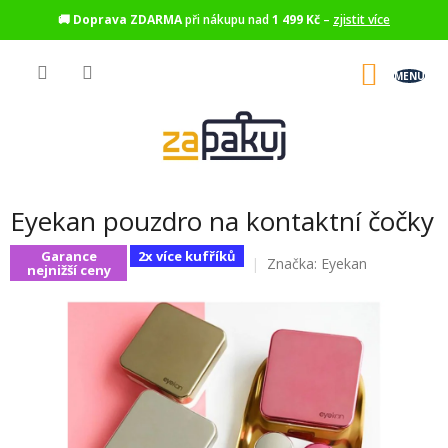
🚚
Doprava ZDARMA
při nákupu nad
1 499 Kč
–
zjistit více
Přejít
na
NÁKU
obsah
KOŠÍK
Eyekan pouzdro na kontaktní čočky
Garance
2x více kufříků
Značka:
Eyekan
nejnižší ceny