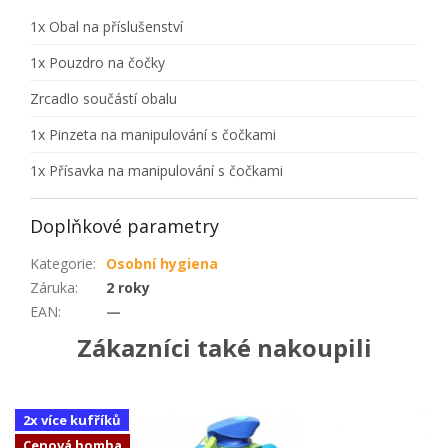
1x Obal na příslušenství
1x Pouzdro na čočky
Zrcadlo součástí obalu
1x Pinzeta na manipulování s čočkami
1x Přísavka na manipulování s čočkami
Doplňkové parametry
Kategorie
:
Osobní hygiena
Záruka
:
2 roky
EAN
:
—
Zákazníci také nakoupili
2x více kufříků
Cenová bomba