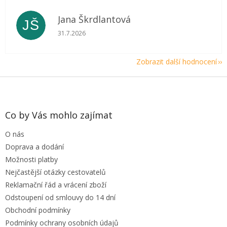
Jana Škrdlantová
JŠ
Hodnocení obchodu je 5 z 5 hvězdiček.
31.7.2026
Zobrazit další hodnocení
Z
á
p
a
Co by Vás mohlo zajímat
t
O nás
í
Doprava a dodání
Možnosti platby
Nejčastější otázky cestovatelů
Reklamační řád a vrácení zboží
Odstoupení od smlouvy do 14 dní
Obchodní podmínky
Podmínky ochrany osobních údajů