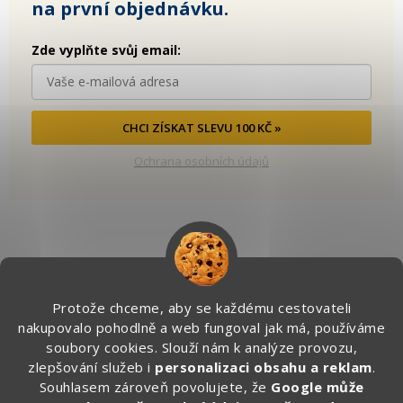
na první objednávku.
Zde vyplňte svůj email:
CHCI ZÍSKAT SLEVU 100 KČ »
Ochrana osobních údajů
Kontakt
Protože chceme, aby se každému cestovateli
info
@
zapakuj.cz
nakupovalo pohodlně a web fungoval jak má, používáme
+420 734 266 587 (PO-PÁ, 9:00 – 17:00)
soubory cookies. Slouží nám k analýze provozu,
zlepšování služeb i
personalizaci obsahu a reklam
.
Zapakuj CZ/SK
Souhlasem zároveň povolujete, že
Google může
zapakuj_czsk