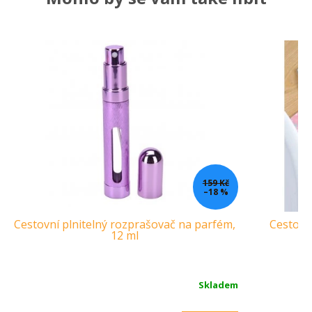
159 Kč
–18 %
Cestovní plnitelný rozprašovač na parfém,
Cestovní
12 ml
Skladem