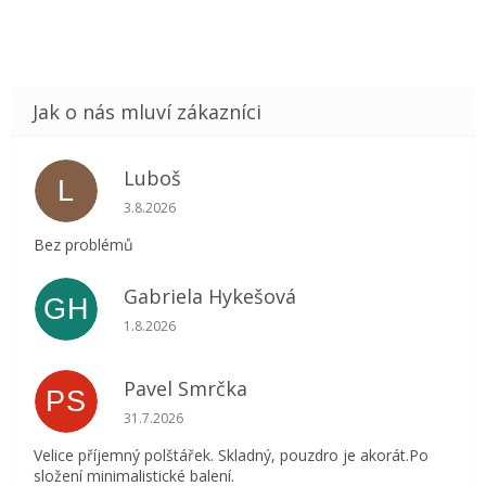
Luboš
L
Hodnocení obchodu je 5 z 5 hvězdiček.
3.8.2026
Bez problémů
Gabriela Hykešová
GH
Hodnocení obchodu je 5 z 5 hvězdiček.
1.8.2026
Pavel Smrčka
PS
Hodnocení obchodu je 5 z 5 hvězdiček.
31.7.2026
Velice příjemný polštářek. Skladný, pouzdro je akorát.Po
složení minimalistické balení.