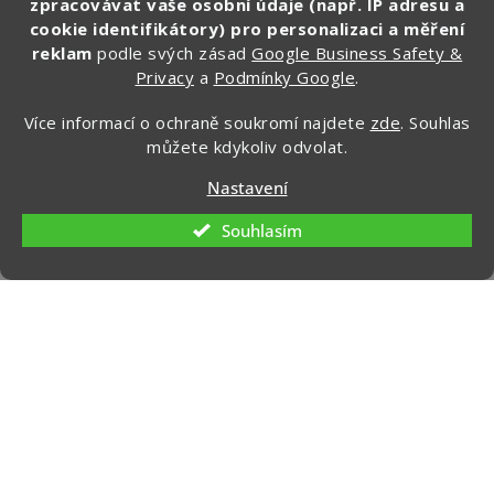
zpracovávat vaše osobní údaje (např. IP adresu a
@zapakuj_cz
cookie identifikátory) pro personalizaci a měření
reklam
podle svých zásad
Google Business Safety &
Privacy
a
Podmínky Google
.
Více informací o ochraně soukromí najdete
zde
. Souhlas
můžete kdykoliv odvolat.
Nastavení
Souhlasím
Vytvořil Shoptet
Copyright 2026
Zapakuj.cz
. Všechna práva vyhrazena.