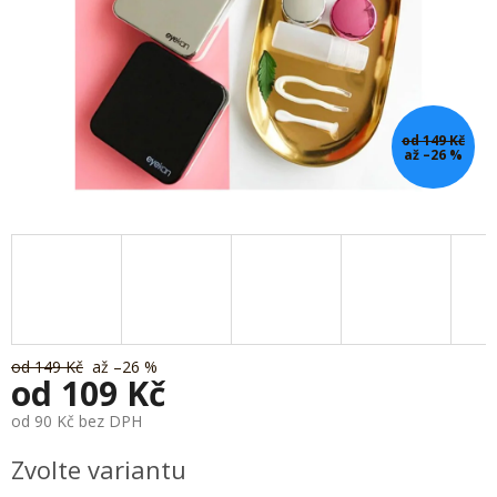
od 149 Kč
až –26 %
od 149 Kč
až –26 %
od
109 Kč
od
90 Kč
bez DPH
Měrná
Zvolte variantu
cena: