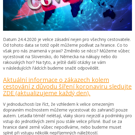
Datum 24.4.2020 je velice zásadní nejen pro všechny cestovatele.
Od tohoto data se totiž opět můžeme podívat za hranice. Co to
však pro nás znamená v praxi? Změnilo se něco? Můžeme vůbec
vycestovat na Slovensko, do Německa na nákupy nebo do
rakouských hor? Na tyto, a ještě další otázky se vám
v následujících řádcích budeme snažit odpovědět.
Aktuální informace o zákazech kolem
cestování z důvodu šíření koronaviru sledujte
ZDE (aktualizujeme každý den).
V jednoduchosti lze říct, že vzhledem k velice omezeným
dopravním možnostem můžeme vycestovat do zahraničí pouze
autem. Letadla téměř nelétají, vlaky skoro nejezdí a podmínky pro
vstup do jednotlivých zemí jsou stále velice přísné. Buď se za
hranice dané země vůbec nepodíváme, nebo budeme muset
splnit při vstupu několik nepříjemných náležitostí.