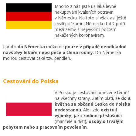
Mnoho z nás jistě už láká levné
nakupování kvalitních potravin
v Německu. Na toto si však asi ještě
chvíli počkáme. Německo totiž patří
mezi země s nejvyšším počtem
nakažených koronavirem.
I proto
do Německa
můžeme
pouze v případě neodkladné
návštěvy lékaře nebo péče o člena rodiny
. Do Německa
mohou cestovat také tzv. pendleři.
Cestování do Polska
V Polsku je cestování omezené téměř
na všechny strany. Zatím platí, že
do 3.
května se občané Česka do Polska
nedostanou
. Ale i zde
existují
výjimky
, jako
rodinní příslušníci
(manželé a děti),
osoby s trvalým
pobytem nebo s pracovním povolením
.