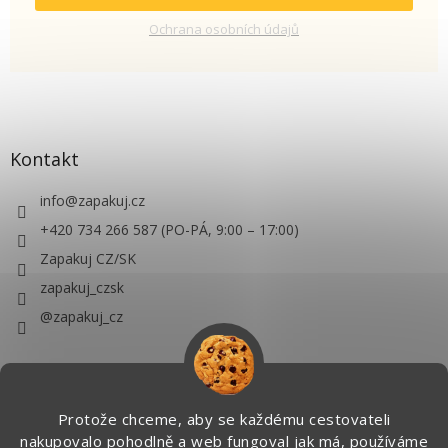
Ochrana osobních údajů
Kontakt
info
@
zapakuj.cz
+420 734 266 587 (PO-PÁ, 9:00 – 17:00)
Zapakuj CZ/SK
zapakuj_czsk
@zapakuj_cz
Protože chceme, aby se každému cestovateli
nakupovalo pohodlně a web fungoval jak má, používáme