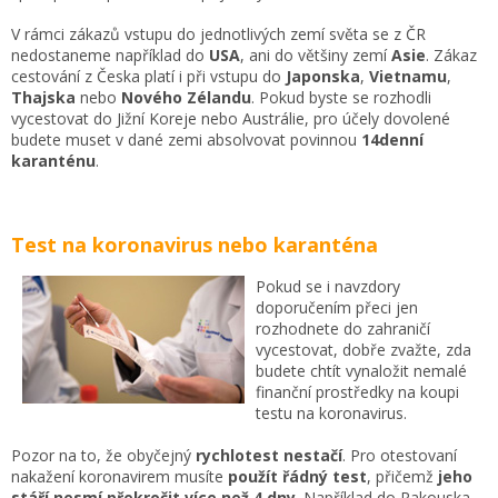
V rámci zákazů vstupu do jednotlivých zemí světa se z ČR
nedostaneme například do
USA
, ani do většiny zemí
Asie
. Zákaz
cestování z Česka platí i při vstupu do
Japonska
,
Vietnamu
,
Thajska
nebo
Nového Zélandu
. Pokud byste se rozhodli
vycestovat do Jižní Koreje nebo Austrálie, pro účely dovolené
budete muset v dané zemi absolvovat povinnou
14denní
karanténu
.
Test na koronavirus nebo karanténa
Pokud se i navzdory
doporučením přeci jen
rozhodnete do zahraničí
vycestovat, dobře zvažte, zda
budete chtít vynaložit nemalé
finanční prostředky na koupi
testu na koronavirus.
Pozor na to, že obyčejný
rychlotest nestačí
. Pro otestovaní
nakažení koronavirem musíte
použít řádný test
, přičemž
jeho
stáří nesmí překročit více než 4 dny
. Například do Rakouska