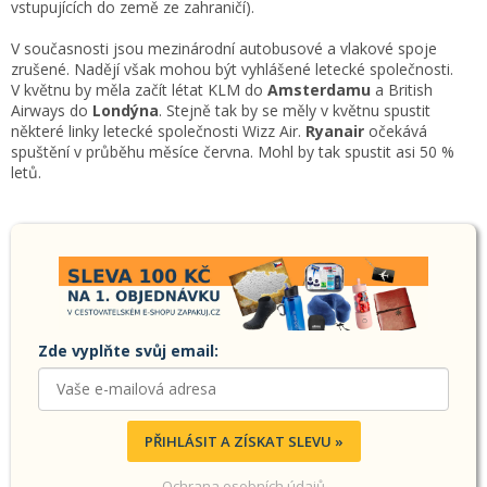
vstupujících do země ze zahraničí).
V současnosti jsou mezinárodní autobusové a vlakové spoje
zrušené. Nadějí však mohou být vyhlášené letecké společnosti.
V květnu by měla začít létat KLM do
Amsterdamu
a British
Airways do
Londýna
. Stejně tak by se měly v květnu spustit
některé linky letecké společnosti Wizz Air.
Ryanair
očekává
spuštění v průběhu měsíce června. Mohl by tak spustit asi 50 %
letů.
Zde vyplňte svůj email:
PŘIHLÁSIT A ZÍSKAT SLEVU »
Ochrana osobních údajů