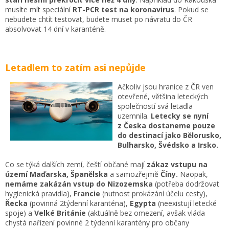
musíte mít speciální
RT-PCR test na koronavirus
. Pokud se
nebudete chtít testovat, budete muset po návratu do ČR
absolvovat 14 dní v karanténě.
Letadlem to zatím asi nepůjde
Ačkoliv jsou hranice z ČR ven
otevřené, většina leteckých
společností svá letadla
uzemnila.
Letecky se nyní
z Česka dostaneme pouze
do destinací jako Bělorusko,
Bulharsko, Švédsko a Irsko.
Co se týká dalších zemí, čeští občané mají
zákaz vstupu na
území Maďarska, Španělska
a samozřejmě
Číny.
Naopak,
nemáme zakázán vstup do Nizozemska
(potřeba dodržovat
hygienická pravidla),
Francie
(nutnost prokázání účelu cesty),
Řecka
(povinná 2týdenní karanténa),
Egypta
(neexistují letecké
spoje) a
Velké Británie
(aktuálně bez omezení, avšak vláda
chystá nařízení povinné 2 týdenní karantény pro občany