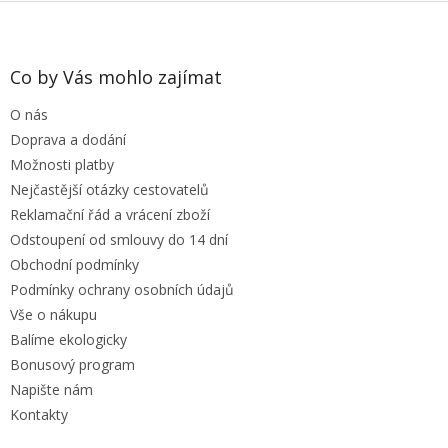
Z
á
p
a
Co by Vás mohlo zajímat
t
O nás
í
Doprava a dodání
Možnosti platby
Nejčastější otázky cestovatelů
Reklamační řád a vrácení zboží
Odstoupení od smlouvy do 14 dní
Obchodní podmínky
Podmínky ochrany osobních údajů
Vše o nákupu
Balíme ekologicky
Bonusový program
Napište nám
Kontakty