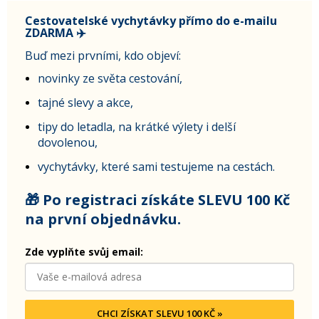
Cestovatelské vychytávky přímo do e-mailu
ZDARMA ✈️
Buď mezi prvními, kdo objeví:
novinky ze světa cestování,
tajné slevy a akce,
tipy do letadla, na krátké výlety i delší
dovolenou,
vychytávky, které sami testujeme na cestách.
🎁 Po registraci získáte SLEVU 100 Kč
na první objednávku.
Zde vyplňte svůj email:
CHCI ZÍSKAT SLEVU 100 KČ »