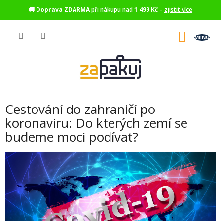
🚚
Doprava ZDARMA
při nákupu nad
1 499 Kč
–
zjistit více
Přejít
na
NÁKU
obsah
KOŠÍK
Cestování do zahraničí po
koronaviru: Do kterých zemí se
budeme moci podívat?