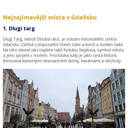
Nejzajímavější místa v Gdaňsku
1. Dlugi targ
Dlugi Targ, neboli Dlouhá ulice, je srdcem historického centra
Gdaňsku. Začíná u impozantní Green Gate a končí u Golden Gate.
Na této slavné ulici najdete také fontánu Neptuna, symbol města
a jeho spojení s mořem. Procházka tudy je jako cesta historií,
lemovaná barevnými renesančními domy, kavárnami a obchody.