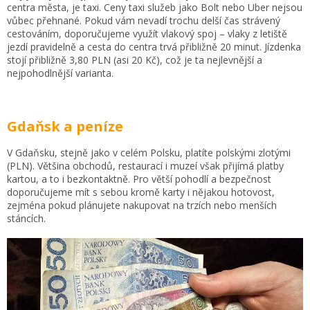
centra města, je taxi. Ceny taxi služeb jako Bolt nebo Uber nejsou
vůbec přehnané. Pokud vám nevadí trochu delší čas strávený
cestováním, doporučujeme využít vlakový spoj – vlaky z letiště
jezdí pravidelně a cesta do centra trvá přibližně 20 minut. Jízdenka
stojí přibližně 3,80 PLN (asi 20 Kč), což je ta nejlevnější a
nejpohodlnější varianta.
Gdaňsk a peníze
V Gdaňsku, stejně jako v celém Polsku, platíte polskými zlotými
(PLN). Většina obchodů, restaurací i muzeí však přijímá platby
kartou, a to i bezkontaktně. Pro větší pohodlí a bezpečnost
doporučujeme mít s sebou kromě karty i nějakou hotovost,
zejména pokud plánujete nakupovat na trzích nebo menších
stáncích.