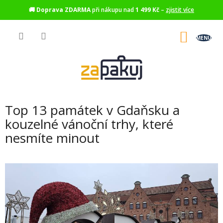
🚚
Doprava ZDARMA
při nákupu nad
1 499 Kč
–
zjistit více
Přejít
na
NÁKU
obsah
KOŠÍK
Top 13 památek v Gdaňsku a
kouzelné vánoční trhy, které
nesmíte minout