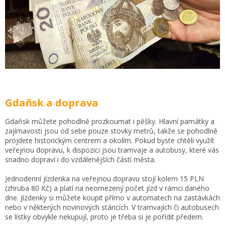
Gdaňsk a doprava
Gdaňsk můžete pohodlně prozkoumat i pěšky. Hlavní památky a
zajímavosti jsou od sebe pouze stovky metrů, takže se pohodlně
projdete historickým centrem a okolím. Pokud byste chtěli využít
veřejnou dopravu, k dispozici jsou tramvaje a autobusy, které vás
snadno dopraví i do vzdálenějších částí města.
Jednodenní jízdenka na veřejnou dopravu stojí kolem 15 PLN
(zhruba 80 Kč) a platí na neomezený počet jízd v rámci daného
dne. Jízdenky si můžete koupit přímo v automatech na zastávkách
nebo v některých novinových stáncích. V tramvajích či autobusech
se lístky obvykle nekupují, proto je třeba si je pořídit předem.