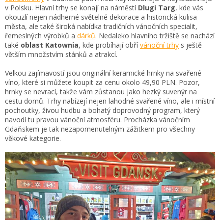
v Polsku. Hlavní trhy se konají na náměstí
Dlugi Targ
, kde vás
okouzlí nejen nádherné světelné dekorace a historická kulisa
města, ale také široká nabídka tradičních vánočních specialit,
řemeslných výrobků a
dárků
. Nedaleko hlavního tržiště se nachází
také
oblast Katownia
, kde probíhají obří
vánoční trhy
s ještě
větším množstvím stánků a atrakcí.
Velkou zajímavostí jsou originální keramické hrnky na svařené
víno, které si můžete koupit za cenu okolo 49,90 PLN. Pozor,
hrnky se nevrací, takže vám zůstanou jako hezký suvenýr na
cestu domů. Trhy nabízejí nejen lahodné svařené víno, ale i místní
pochoutky, živou hudbu a bohatý doprovodný program, který
navodí tu pravou vánoční atmosféru. Procházka vánočním
Gdaňskem je tak nezapomenutelným zážitkem pro všechny
věkové kategorie.