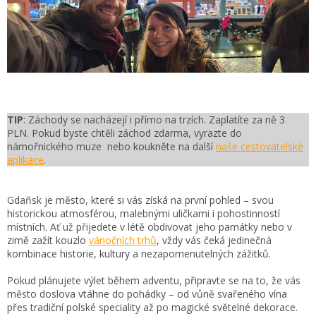
TIP
: Záchody se nacházejí i přímo na trzích. Zaplatíte za ně 3
PLN. Pokud byste chtěli záchod zdarma, vyrazte do
námořnického muze nebo koukněte na další
naše cestovatelské
aplikace
.
Gdaňsk je město, které si vás získá na první pohled – svou
historickou atmosférou, malebnými uličkami i pohostinností
místních. Ať už přijedete v létě obdivovat jeho památky nebo v
zimě zažít kouzlo
vánočních trhů
, vždy vás čeká jedinečná
kombinace historie, kultury a nezapomenutelných zážitků.
Pokud plánujete výlet během adventu, připravte se na to, že vás
město doslova vtáhne do pohádky – od vůně svařeného vína
přes tradiční polské speciality až po magické světelné dekorace.