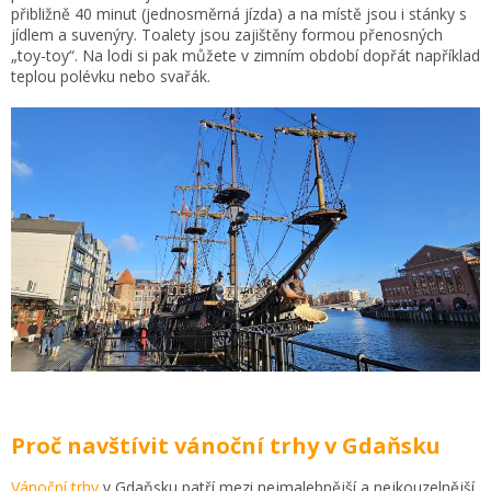
přibližně 40 minut (jednosměrná jízda) a na místě jsou i stánky s
jídlem a suvenýry. Toalety jsou zajištěny formou přenosných
„toy-toy“. Na lodi si pak můžete v zimním období dopřát například
teplou polévku nebo svařák.
Proč navštívit vánoční trhy v Gdaňsku
Vánoční trhy
v Gdaňsku patří mezi nejmalebnější a nejkouzelnější