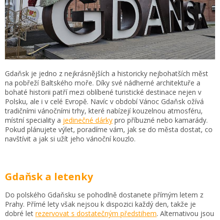
Gdaňsk je jedno z nejkrásnějších a historicky nejbohatších měst
na pobřeží Baltského moře. Díky své nádherné architektuře a
bohaté historii patří mezi oblíbené turistické destinace nejen v
Polsku, ale i v celé Evropě. Navíc v období Vánoc Gdaňsk ožívá
tradičními vánočními trhy, které nabízejí kouzelnou atmosféru,
místní speciality a
jedinečné dárky
pro příbuzné nebo kamarády.
Pokud plánujete výlet, poradíme vám, jak se do města dostat, co
navštívit a jak si užít jeho vánoční kouzlo.
Gdaňsk a letenky
Do polského Gdaňsku se pohodlně dostanete přímým letem z
Prahy. Přímé lety však nejsou k dispozici každý den, takže je
dobré let
rezervovat s dostatečným předstihem
. Alternativou jsou