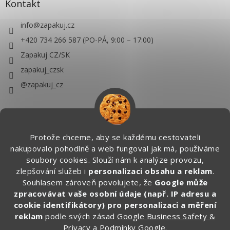
Kontakt
info
@
zapakuj.cz
+420 734 266 587 (PO-PÁ, 9:00 – 17:00)
Zapakuj CZ/SK
zapakuj_czsk
@zapakuj_cz
Protože chceme, aby se každému cestovateli
nakupovalo pohodlně a web fungoval jak má, používáme
soubory cookies. Slouží nám k analýze provozu,
zlepšování služeb i
personalizaci obsahu a reklam
.
Souhlasem zároveň povolujete, že
Google může
zpracovávat vaše osobní údaje (např. IP adresu a
cookie identifikátory) pro personalizaci a měření
reklam
podle svých zásad
Google Business Safety &
Privacy
a
Podmínky Google
.