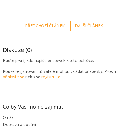
PŘEDCHOZÍ ČLÁNEK
DALŠÍ ČLÁNEK
Diskuze (0)
Buďte první, kdo napíše příspěvek k této položce.
Pouze registrovaní uživatelé mohou vkládat příspěvky. Prosím
přihlaste se
nebo se
registrujte
.
Z
á
p
a
Co by Vás mohlo zajímat
t
O nás
í
Doprava a dodání