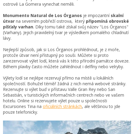
ostrově La Gomera vynechat neměli.
Monumento Natural de Los Órganos
je impozantní
skalní
útvar
na severním pobřeží ostrova, který
připomíná obrovské
píšťaly varhan
. Díky tomu také získal svůj název "Los Órganos"
(Varhany). Jejich pravidelný tvar je výsledkem pomalého chladnutí
lávy.
Nejlepší způsob, jak si Los Órganos prohlédnout, je z moře,
protože útvar není přístupný po souši. Můžete si proto
zarezervovat výlet lodí, která vás k této přírodní památce doveze.
Během plavby často můžete zahlédnout i delfíny nebo velryby.
Výlety lodí se nejlépe rezervují přímo na místě u lokálních
společností. Bohužel téměř žádná z nich nemá webové stránky.
Rezervujte si výlet buď v přístavu Valle Gran Rey nebo San
Sebastián, v turistických informačních centrech nebo ve vašem
hotelu. Online si rezervujete výlet pouze u společnosti
Excursiones Tina na
oficiálních stránkách
, ale většinou to jde
pouze telefonicky.