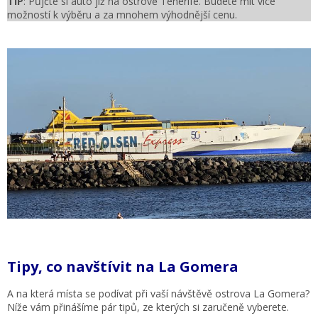
TIP
: Půjčte si auto již na ostrově Tenerife. Budete mít více
možností k výběru a za mnohem výhodnější cenu.
Tipy, co navštívit na La Gomera
A na která místa se podívat při vaší návštěvě ostrova La Gomera?
Níže vám přinášíme pár tipů, ze kterých si zaručeně vyberete.