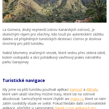
La Gomera, druhý nejmenší ostrov Kanárských ostrovů, je
skutečným rájem pro všechny, kdo touží po autentickém zážitku
daleko od přeplněných turistických destinací. Ostrov je doslova
stvořený pro pěší turistiku.
Nabízí kilometry značených stezek, které vedou přes zelená údolí,
kolem vodopádů a skrz pohádkový vavřínový prales národního
parku Garajonay.
Turistické navigace
My jsme na pěší turistiku používali aplikaci
Kamoot
a
Alltrails
,
které vám ukáží všechny možné trasy, které lze na ostrově
absolvovat. Samozřejmě nesmí chybět ani
mapy.cz
, které se nám
zatím osvědčily všude ve světě. Pokud hledáte další cestovatelské
aplikace, přečtěte si samostatný
článek o top aplikacích pro