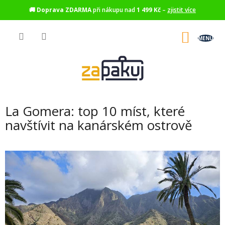
🚚
Doprava ZDARMA
při nákupu nad
1 499 Kč
–
zjistit více
Přejít
na
NÁKU
obsah
KOŠÍK
La Gomera: top 10 míst, které
navštívit na kanárském ostrově