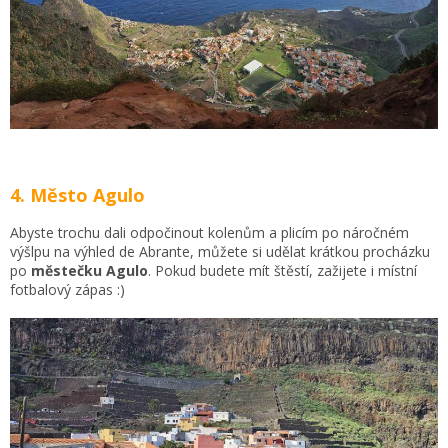
4. Město Agulo
Abyste trochu dali odpočinout kolenům a plicím po náročném
výšlpu na výhled de Abrante, můžete si udělat krátkou procházku
po
městečku
Agulo
. Pokud budete mít štěstí, zažijete i místní
fotbalový zápas :)