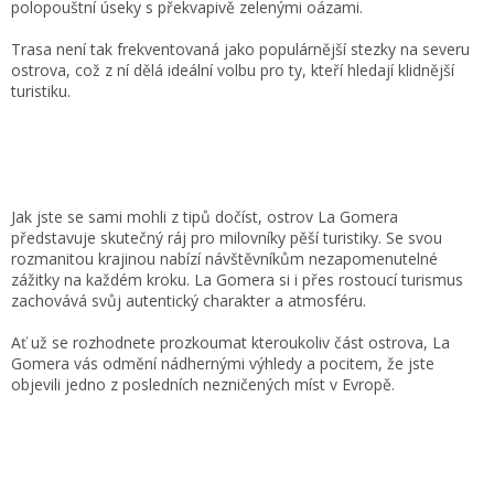
polopouštní úseky s překvapivě zelenými oázami.
Trasa není tak frekventovaná jako populárnější stezky na severu
ostrova, což z ní dělá ideální volbu pro ty, kteří hledají klidnější
turistiku.
Jak jste se sami mohli z tipů dočíst, ostrov La Gomera
představuje skutečný ráj pro milovníky pěší turistiky. Se svou
rozmanitou krajinou nabízí návštěvníkům nezapomenutelné
zážitky na každém kroku. La Gomera si i přes rostoucí turismus
zachovává svůj autentický charakter a atmosféru.
Ať už se rozhodnete prozkoumat kteroukoliv část ostrova, La
Gomera vás odmění nádhernými výhledy a pocitem, že jste
objevili jedno z posledních nezničených míst v Evropě.