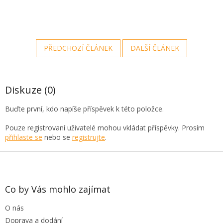
PŘEDCHOZÍ ČLÁNEK
DALŠÍ ČLÁNEK
Diskuze (0)
Buďte první, kdo napíše příspěvek k této položce.
Pouze registrovaní uživatelé mohou vkládat příspěvky. Prosím
přihlaste se
nebo se
registrujte
.
Z
á
p
a
Co by Vás mohlo zajímat
t
O nás
í
Doprava a dodání