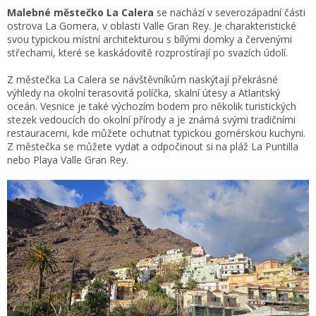
Malebné městečko La Calera
se nachází v severozápadní části
ostrova La Gomera, v oblasti Valle Gran Rey. Je charakteristické
svou typickou místní architekturou s bílými domky a červenými
střechami, které se kaskádovitě rozprostírají po svazích údolí.
Z městečka La Calera se návštěvníkům naskýtají překrásné
výhledy na okolní terasovitá políčka, skalní útesy a Atlantský
oceán. Vesnice je také výchozím bodem pro několik turistických
stezek vedoucích do okolní přírody a je známá svými tradičními
restauracemi, kde můžete ochutnat typickou gomérskou kuchyni.
Z městečka se můžete vydat a odpočinout si na pláž La Puntilla
nebo Playa Valle Gran Rey.