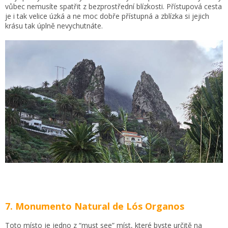
vůbec nemusíte spatřit z bezprostřední blízkosti. Přístupová cesta
je i tak velice úzká a ne moc dobře přístupná a zblízka si jejich
krásu tak úplně nevychutnáte.
7. Monumento Natural de Lós Organos
Toto místo je jedno z “must see” míst, které byste určitě na