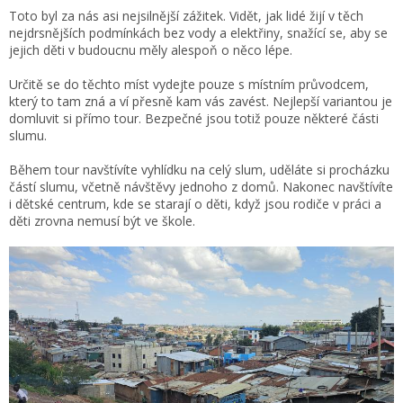
Toto byl za nás asi nejsilnější zážitek. Vidět, jak lidé žijí v těch
nejdrsnějších podmínkách bez vody a elektřiny, snažící se, aby se
jejich děti v budoucnu měly alespoň o něco lépe.
Určitě se do těchto míst vydejte pouze s místním průvodcem,
který to tam zná a ví přesně kam vás zavést. Nejlepší variantou je
domluvit si přímo tour. Bezpečné jsou totiž pouze některé části
slumu.
Během tour navštívíte vyhlídku na celý slum, uděláte si procházku
částí slumu, včetně návštěvy jednoho z domů. Nakonec navštívíte
i dětské centrum, kde se starají o děti, když jsou rodiče v práci a
děti zrovna nemusí být ve škole.