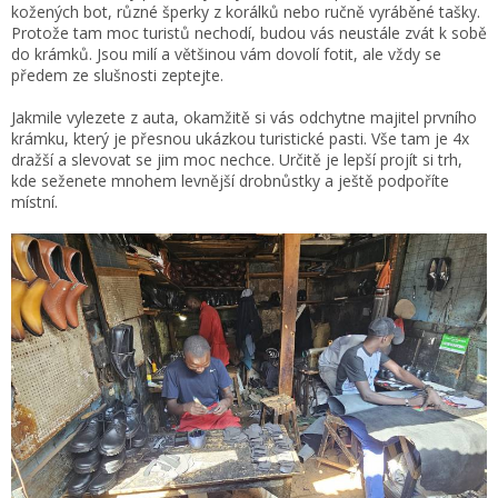
kožených bot, různé šperky z korálků nebo ručně vyráběné tašky.
Protože tam moc turistů nechodí, budou vás neustále zvát k sobě
do krámků. Jsou milí a většinou vám dovolí fotit, ale vždy se
předem ze slušnosti zeptejte.
Jakmile vylezete z auta, okamžitě si vás odchytne majitel prvního
krámku, který je přesnou ukázkou turistické pasti. Vše tam je 4x
dražší a slevovat se jim moc nechce. Určitě je lepší projít si trh,
kde seženete mnohem levnější drobnůstky a ještě podpoříte
místní.