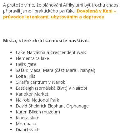
A protože víme, že plánování Afriky umí být trochu chaos,
připravili jsme i praktického parťáka:
Dovolená v Keni –
průvodce letenkami, ubytováním a dopravou
.
Místa, které zkrátka musíte navštívit:
Lake Naivasha a Crescendent walk
Elementaita lake
Hell’s gate
Safari: Masai Mara (část Mara Triangel)
Loita Hills
Giraffe centrum v Nairobi
Eastleigh (somálská čtvrť) v Nairobi
Kariokor Market
Nairobi National Park
David Sheldrick Elephant Orphanage
Karen Blixen muzeum
Kibera slum
Mombasa
Diani beach