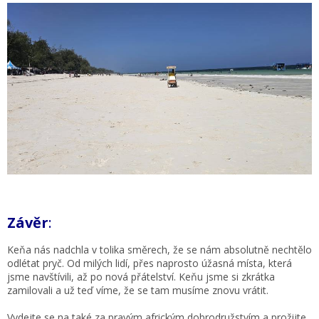
Závěr
:
Keňa nás nadchla v tolika směrech, že se nám absolutně nechtělo
odlétat pryč. Od milých lidí, přes naprosto úžasná místa, která
jsme navštívili, až po nová přátelství. Keňu jsme si zkrátka
zamilovali a už teď víme, že se tam musíme znovu vrátit.
Vydejte se na také za pravým africkým dobrodružstvím a prožijte