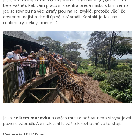
bere vážně). Pak vám pracovník centra předá misku s krmivem a
jde se rovnou na věc. Žirafy jsou na lidi zvyklé, protože vědí, že
dostanou najíst a chodí úplně k zábradlí. Kontakt je fakt na
centimetry, někdy i méně :D
Je to
celkem masovka
a občas musíte počkat nebo si vybojovat
pozici u zábradlí. Ale i tak tenhle zážitek rozhodně za to stojí.
Vstupné
: 15 USD/os