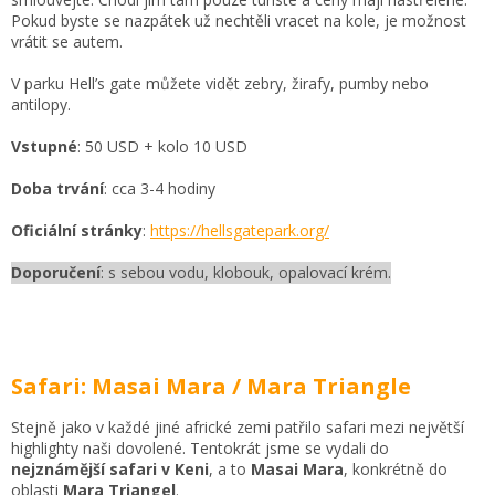
Pokud byste se nazpátek už nechtěli vracet na kole, je možnost
vrátit se autem.
V parku Hell’s gate můžete vidět zebry, žirafy, pumby nebo
antilopy.
Vstupné
: 50 USD + kolo 10 USD
Doba trvání
: cca 3-4 hodiny
Oficiální stránky
:
https://hellsgatepark.org/
Doporučení
: s sebou vodu, klobouk, opalovací krém.
Safari: Masai Mara / Mara Triangle
Stejně jako v každé jiné africké zemi patřilo safari mezi největší
highlighty naši dovolené. Tentokrát jsme se vydali do
nejznámější safari v Keni
, a to
Masai
Mara
, konkrétně do
oblasti
Mara Triangel
.