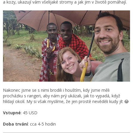
a kozy, ukazují vám všelijaké stromy a jak jim v životě pomáhají.
Nakonec jsme se s nimi brodili i houštím, kdy jsme měli
procházku s rangeri, aby nám prý ukázali, jak to vypadá, když
hlídají okolí. My si však myslíme, že jen prostě nevěděli kudy jít 😂
Vstupné
: 45 USD
Doba trvání
: cca 4-5 hodin