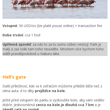
Vstupné
: 50 USD/os (lze platit pouze online) + transaction fee
Doba trvání
: cca 1 hod
Upřímná zpověď
: za nás to za tu sumu vůbec nestojí. Park je
malý a zas tolik tam toho neuvidíte. Mnohem více bychom toho
viděli pravděpodobně u Nakuru lake.
Hell’s gate
Další příležitost, kde se k zvířatům můžeme přiblížit blíže než z
okna auta. A to díky
projížďce na kole.
Ještě před vstupem do parku si vyzkoušíte kolo, aby vám sedělo
dobře. Jednosměrná
cesta na kole je dlouhá cca 7 km
a je
téměř celá po rovině
.