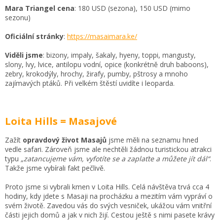
Mara Triangel
cena
: 180 USD (sezona), 150 USD (mimo
sezonu)
Oficiální stránky
:
https://masaimara.ke/
Viděli jsme
: bizony, impaly, šakaly, hyeny, toppi, mangusty,
slony, lvy, lvice, antilopu vodní, opice (konkrétně druh baboons),
zebry, krokodýly, hrochy, žirafy, pumby, pštrosy a mnoho
zajímavých ptáků. Při velkém štěstí uvidíte i leoparda.
Loita Hills = Masajové
Zažít
opravdový život Masajů
jsme měli na seznamu hned
vedle safari. Zároveň jsme ale nechtěli žádnou turistickou atrakci
typu
„zatancujeme vám, vyfotíte se a zaplaťte a můžete jít dál“
.
Takže jsme vybírali fakt pečlivě.
Proto jsme si vybrali kmen v Loita Hills. Celá návštěva trvá cca 4
hodiny, kdy jdete s Masaji na procházku a mezitím vám vypráví o
svém životě. Zavedou vás do svých vesniček, ukážou vám vnitřní
části jejich domů a jak v nich žijí. Cestou ještě s nimi pasete krávy