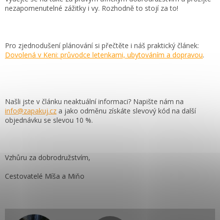
nezapomenutelné zážitky i vy. Rozhodně to stojí za to!
Pro zjednodušení plánování si přečtěte i náš praktický článek:
Dovolená v Keni: průvodce letenkami, ubytováním a dopravou
.
Našli jste v článku neaktuální informaci? Napište nám na
info@zapakuj.cz
a jako odměnu získáte slevový kód na další
objednávku se slevou 10 %.
Vzhůru za dobrodružstvím,
Cestovatelé Míša a Miňo