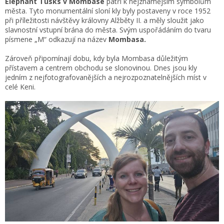
Elephant Tusks v Mombase
patří k nejznámějším symbolům
města. Tyto monumentální sloní kly byly postaveny v roce 1952
při příležitosti návštěvy královny Alžběty II. a měly sloužit jako
slavnostní vstupní brána do města. Svým uspořádáním do tvaru
písmene „M“ odkazují na název
Mombasa.
Zároveň připomínají dobu, kdy byla Mombasa důležitým
přístavem a centrem obchodu se slonovinou. Dnes jsou kly
jedním z nejfotografovanějších a nejrozpoznatelnějších míst v
celé Keni.