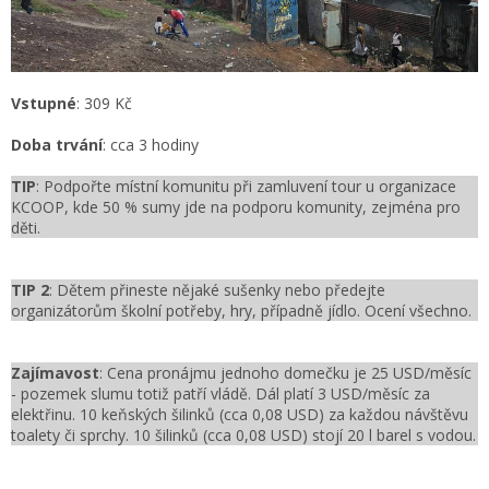
Vstupné
: 309 Kč
Doba trvání
: cca 3 hodiny
TIP
: Podpořte místní komunitu při zamluvení tour u organizace
KCOOP, kde 50 % sumy jde na podporu komunity, zejména pro
děti.
TIP 2
: Dětem přineste nějaké sušenky nebo předejte
organizátorům školní potřeby, hry, případně jídlo. Ocení všechno.
Zajímavost
: Cena pronájmu jednoho domečku je 25 USD/měsíc
- pozemek slumu totiž patří vládě. Dál platí 3 USD/měsíc za
elektřinu. 10 keňských šilinků
(cca
0,08 USD)
za každou návštěvu
toalety či sprchy. 10 šilinků
(cca
0,08 USD)
stojí 20 l barel s vodou.