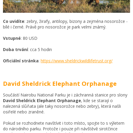
Co uvidíte
: zebry, žirafy, antilopy, bizony a zejména nosorožce -
bílé i černé. Právě pro nosorožce je park velmi známý.
Vstupné
: 80 USD
Doba trvání
: cca 5 hodin
Oficiální stránka
:
https://www.sheldrickwildlifetrust.org/
David Sheldrick Elephant Orphanage
Součástí Nairobu National Parku je i záchranná stanice pro slony
David Sheldrick Elephant Orphanage
, kde se starají o
nalezená slůňata (ale taky nosorožce nebo zebry), která našli
osiřelé nebo zraněné.
Pokud se rozhodnete navštívit i toto místo, spojte to s výletem
do národního parku. Protože i pouze při návštěvě sirotčince