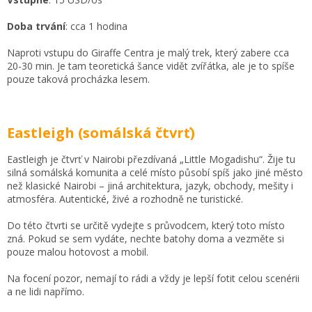
Doba trvání
: cca 1 hodina
Naproti vstupu do Giraffe Centra je malý trek, který zabere cca
20-30 min. Je tam teoretická šance vidět zvířátka, ale je to spíše
pouze taková procházka lesem.
Eastleigh (somálská čtvrť)
Eastleigh je čtvrť v Nairobi přezdívaná „Little Mogadishu“. Žije tu
silná somálská komunita a celé místo působí spíš jako jiné město
než klasické Nairobi – jiná architektura, jazyk, obchody, mešity i
atmosféra. Autentické, živé a rozhodně ne turistické.
Do této čtvrti se určitě vydejte s průvodcem, který toto místo
zná. Pokud se sem vydáte, nechte batohy doma a vezměte si
pouze malou hotovost a mobil.
Na focení pozor, nemají to rádi a vždy je lepší fotit celou scenérii
a ne lidi napřímo.