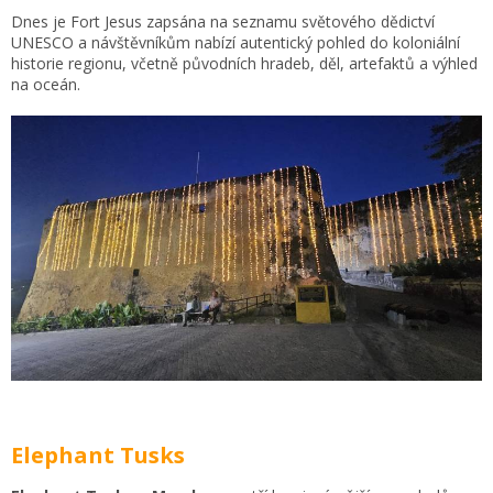
Dnes je Fort Jesus zapsána na seznamu světového dědictví
UNESCO a návštěvníkům nabízí autentický pohled do koloniální
historie regionu, včetně původních hradeb, děl, artefaktů a výhled
na oceán.
Elephant Tusks