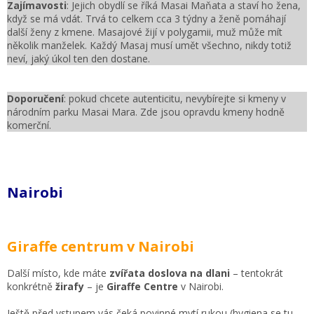
Zajímavosti
: Jejich obydlí se říká Masai Maňata a staví ho žena,
když se má vdát. Trvá to celkem cca 3 týdny a ženě pomáhají
další ženy z kmene. Masajové žijí v polygamii, muž může mít
několik manželek. Každý Masaj musí umět všechno, nikdy totiž
neví, jaký úkol ten den dostane.
Doporučení
: pokud chcete autenticitu, nevybírejte si kmeny v
národním parku Masai Mara. Zde jsou opravdu kmeny hodně
komerční.
Nairobi
Giraffe centrum v Nairobi
Další místo, kde máte
zvířata doslova na dlani
– tentokrát
konkrétně
žirafy
– je
Giraffe Centre
v Nairobi.
Ještě před vstupem vás čeká povinné mytí rukou (hygiena se tu