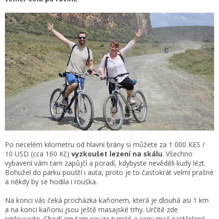
Po necelém kilometru od hlavní brány si můžete za 1 000 KES /
10 USD (cca 160 Kč)
vyzkoušet lezení na skálu
. Všechno
vybavení vám tam zapůjčí a poradí, kdybyste nevěděli kudy lézt.
Bohužel do parku pouští i auta, proto je to častokrát velmi prašné
a někdy by se hodila i rouška.
Na konci vás čeká procházka kaňonem, která je dlouhá asi 1 km
a na konci kaňonu jsou ještě masajské trhy. Určitě zde
smlouvejte. Chodí jim tam pouze turisté a ceny mají nastřelené.