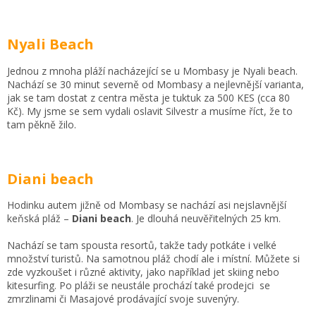
Nyali Beach
Jednou z mnoha pláží nacházející se u Mombasy je Nyali beach.
Nachází se 30 minut severně od Mombasy a nejlevnější varianta,
jak se tam dostat z centra města je tuktuk za 500 KES (cca 80
Kč). My jsme se sem vydali oslavit Silvestr a musíme říct, že to
tam pěkně žilo.
Diani beach
Hodinku autem jižně od Mombasy se nachází asi nejslavnější
keňská pláž –
Diani beach
. Je dlouhá neuvěřitelných 25 km.
Nachází se tam spousta resortů, takže tady potkáte i velké
množství turistů. Na samotnou pláž chodí ale i místní. Můžete si
zde vyzkoušet i různé aktivity, jako například jet skiing nebo
kitesurfing. Po pláži se neustále prochází také prodejci se
zmrzlinami či Masajové prodávající svoje suvenýry.