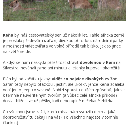
Keňa
byl náš cestovatelský sen už několik let. Tahle africká země
je proslulá především
safari
, divokou přírodou, národními parky
a možností vidět zvířata ve volné přírodě tak blízko, jak to jinde
na světě nejde.
A když se nám naskytla příležitost strávit
dovolenou v Keni
na
Silvestra, neváhali jsme ani minutu a letenky kupovali okamžitě.
Plán byl od začátku jasný:
vidět co nejvíce divokých zvířat
.
Safari tedy nebylo otázkou „jestli“, ale „kolik“. Jenže Keňa zdaleka
není jen o jeepu v savaně. Nabízí spoustu dalších způsobů, jak se
k těmhle neuvěřitelným tvorům (a vůbec celé africké přírodě)
dostat blíže – ať už pěšky, lodí nebo úplně nečekaně zblízka.
Co všechno jsme zažili, která místa nám vyrazila dech a jaká
dobrodružství tu čekají i na vás? To všechno najdete v tomhle
článku :)