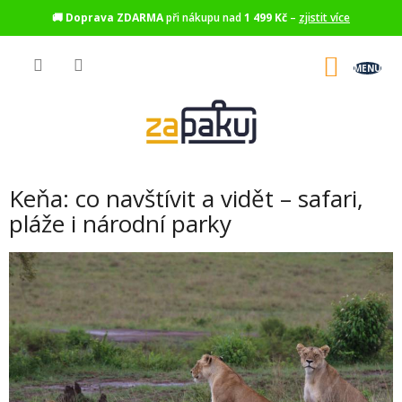
🚚
Doprava ZDARMA
při nákupu nad
1 499 Kč
–
zjistit více
Přejít
na
NÁKU
obsah
KOŠÍK
Keňa: co navštívit a vidět – safari,
pláže i národní parky