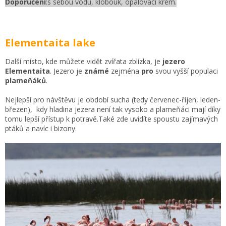
Doporučení
:s sebou vodu, klobouk, opalovací krém.
Elementaita lake
Další místo, kde můžete vidět zvířata zblízka, je
jezero
Elementaita
. Jezero je
známé
zejména
pro
svou vyšší populaci
plameňáků
.
Nejlepší pro návštěvu je období sucha (tedy červenec-říjen, leden-
březen), kdy hladina jezera není tak vysoko a plameňáci mají díky
tomu lepší přístup k potravě.Také zde uvidíte spoustu zajímavých
ptáků a navíc i bizony.