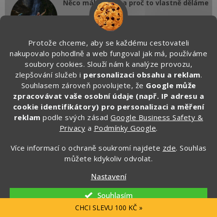
Něco málo o nás a proč to vlastně děláme
Jsme vášniví cestovatelé, kteří chtějí usnadnit
cestování stejně smýšlejícím lidem. Víme, jak
těžké je sbalit se na každou příští dovolenou. A
Protože chceme, aby se každému cestovateli
proto se vám snažíme vše zjednodušit a
nakupovalo pohodlně a web fungoval jak má, používáme
nabídnout vám cestovní doplňky všeho druhu, ale také různé
soubory cookies. Slouží nám k analýze provozu,
cestovatelské vychytávky, které udělají radost vám i vašim
zlepšování služeb i
personalizaci obsahu a reklam
.
blízkým.
Souhlasem zároveň povolujete, že
Google může
zpracovávat vaše osobní údaje (např. IP adresu a
cookie identifikátory) pro personalizaci a měření
reklam
podle svých zásad
Google Business Safety &
Privacy
a
Podmínky Google
.
PŘEDCHOZÍ ČLÁNEK
DALŠÍ ČLÁNEK
Více informací o ochraně soukromí najdete
zde
. Souhlas
můžete kdykoliv odvolat.
Nastavení
Diskuze (0)
Souhlasím
Buďte první, kdo napíše příspěvek k této položce.
CHCI SLEVU 100 KČ »