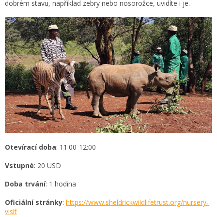
dobrém stavu, například zebry nebo nosorožce, uvidíte i je.
Otevírací doba
: 11:00-12:00
Vstupné
: 20 USD
Doba trvání
: 1 hodina
Oficiální stránky
:
https://www.sheldrickwildlifetrust.org/nursery-
visit