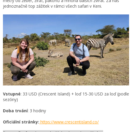
metry od zeber, žiraf, pakoňů a mnoha dalších zvířat. Za nás
jednoznačně top zážitek v rámci všech safari v Keni.
Vstupné
: 33 USD (Crescent Island) + loď 15-30 USD za loď (podle
sezóny)
Doba trvání
: 3 hodiny
Oficiální stránky:
https://www.crescentisland.co/