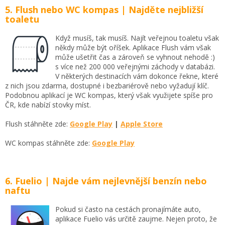
5. Flush nebo WC kompas | Najděte nejbližší
toaletu
Když musíš, tak musíš. Najít veřejnou toaletu však
někdy může být oříšek. Aplikace Flush vám však
může ušetřit čas a zároveň se vyhnout nehodě :)
s více než 200 000 veřejnými záchody v databázi.
V některých destinacích vám dokonce řekne, které
z nich jsou zdarma, dostupné i bezbariérově nebo vyžadují klíč.
Podobnou aplikací je WC kompas, který však využijete spíše pro
ČR, kde nabízí stovky míst.
Flush stáhněte zde:
Google Play
|
Apple Store
WC kompas stáhněte zde:
Google Play
6. Fuelio | Najde vám nejlevnější benzín nebo
naftu
Pokud si často na cestách pronajímáte auto,
aplikace Fuelio vás určitě zaujme. Nejen proto, že