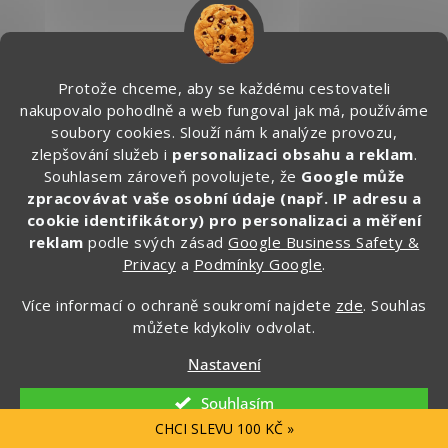
Doprava a navigace
Protože chceme, aby se každému cestovateli
nakupovalo pohodlně a web fungoval jak má, používáme
soubory cookies. Slouží nám k analýze provozu,
13. Google Maps, Mapy.cz, Waze, Maps.me |
Navigace, ať jste v cíli včas
zlepšování služeb i
personalizaci obsahu a reklam
.
Souhlasem zároveň povolujete, že
Google může
Výběr té nejlepší navigační aplikace na cestování
zpracovávat vaše osobní údaje (např. IP adresu a
necháme na vás. I proto jsme zde zmínili všechny
cookie identifikátory) pro personalizaci a měření
nejpoužívanější. My to však máme rozdělené
reklam
podle svých zásad
Google Business Safety &
jasně. Stále jsme fanouškem Google Maps, které
Privacy
a
Podmínky Google
.
používáme při plánování dovolené i navigaci po
celém světe. Velice nám vyhovuje, že si zde přehledně můžeme
Více informací o ochraně soukromí najdete
zde
. Souhlas
označit plánovaná místa srdíčky, vlaječkami nebo hvězdičkami.
Nedáme však dopustit ani na Mapy.cz, které nás nejednou
můžete kdykoliv odvolat.
zachránili na méně frekventovaných místech nebo na treku
v přírodě.
Nastavení
GoogleMaps na stiahnutie tu:
Google Play
|
Apple Store
Souhlasím
CHCI SLEVU 100 KČ »
Mapy.cz na stiahnutie tu:
Google Play
|
Apple Store