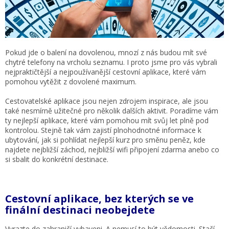
Pokud jde o balení na dovolenou, mnozí z nás budou mít své
chytré telefony na vrcholu seznamu. I proto jsme pro vás vybrali
nejpraktičtější a nejpoužívanější cestovní aplikace, které vám
pomohou vytěžit z dovolené maximum.
Cestovatelské aplikace jsou nejen zdrojem inspirace, ale jsou
také nesmírně užitečné pro několik dalších aktivit. Poradíme vám
ty nejlepší aplikace, které vám pomohou mít svůj let plně pod
kontrolou. Stejně tak vám zajistí plnohodnotné informace k
ubytování, jak si pohlídat nejlepší kurz pro směnu peněz, kde
najdete nejbližší záchod, nejbližší wifi připojení zdarma anebo co
si sbalit do konkrétní destinace.
Cestovní aplikace, bez kterých se ve
finální destinaci neobejdete
Vyrazte do zahraničí vybaveni. A nemusí to být vědomosti. Stačí