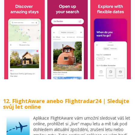
12. FlightAware anebo Flightradar24 | Sledujte
svůj let online
Aplikace FlightAware vám umožní sledovat váš let
online, prohlížet si „live“ mapu letu a mít tak pod
dohledem aktuální zpoždění, zrušení letu nebo