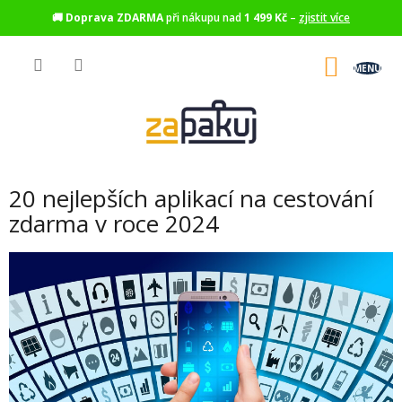
🚚
Doprava ZDARMA
při nákupu nad
1 499 Kč
–
zjistit více
Přejít
na
NÁKU
obsah
KOŠÍK
20 nejlepších aplikací na cestování
zdarma v roce 2024