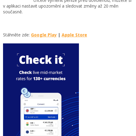
chcete vyměnit peníze před dovolenou, můžete si
v aplikaci nastavit upozornění a sledovat změny až 20 měn
současně.
Stáhněte zde:
Google Play
|
Apple Store