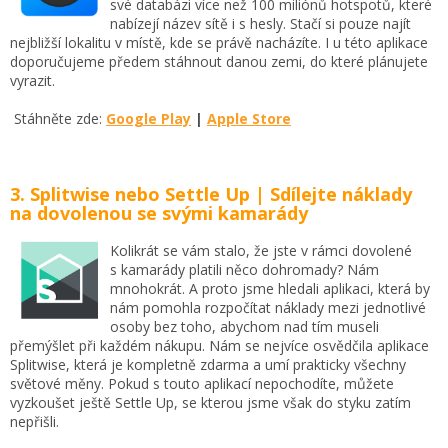
své databázi více než 100 miliónů hotspotů, které
nabízejí název sítě i s hesly. Stačí si pouze najít
nejbližší lokalitu v místě, kde se právě nacházíte. I u této aplikace
doporučujeme předem stáhnout danou zemi, do které plánujete
vyrazit.
Stáhněte zde:
Google Play
|
Apple Store
3. Splitwise nebo Settle Up | Sdílejte náklady
na dovolenou se svými kamarády
Kolikrát se vám stalo, že jste v rámci dovolené
s kamarády platili něco dohromady? Nám
mnohokrát. A proto jsme hledali aplikaci, která by
nám pomohla rozpočítat náklady mezi jednotlivé
osoby bez toho, abychom nad tím museli
přemýšlet při každém nákupu. Nám se nejvíce osvědčila aplikace
Splitwise, která je kompletně zdarma a umí prakticky všechny
světové měny. Pokud s touto aplikací nepochodíte, můžete
vyzkoušet ještě Settle Up, se kterou jsme však do styku zatím
nepřišli.