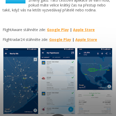
změny gatu. Tato cestovní aplikace se vám hodí,
pokud máte velice krátký čas na přestup nebo
také, když vás na letišti vyzvedávají přátelé nebo rodina.
FlightAware stáhněte zde:
Google Play
|
Apple Store
Flightradar24 stáhněte zde:
Google Play
|
Apple Store