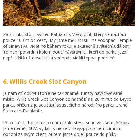
Za zmínku stojí i výhled Patriarchs Viewpoint, který se nachází
pouze 100 m od cesty. My jsme měli štěstí i na vodopád Temple
of Sinawava. Vidět ho během roku je skutečně sváteční událost.
To nám potvrdili i kolemjdoucí návštěvníci, kteří do parku jezdí
nepřetržitě už deset let a vodopád viděli teprve podruhé.
6. Willis Creek Slot Canyon
Je nám ctí odkrýt i tohle ne tak známé, turisty navštěvované,
místo. Willis Creek Slot Canyon se nachází asi 20 minut od Bryce
parku, přičemž je součástí sousedícího národního parku Grand
Staircase-Escalante.
Při cestě na tohle místo nám přálo štěstí snad ve všem. Ačkoliv
jsme neměli SUV, vydali jsme se v nevyzpytatelném zimním
období za svým cílem. Autem jsme dojeli pouze do půlky