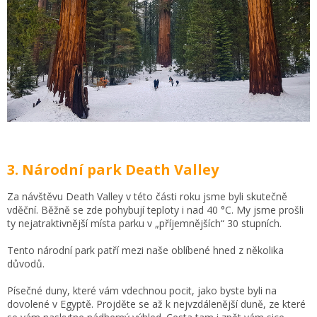
3. Národní park Death Valley
Za návštěvu Death Valley v této části roku jsme byli skutečně
vděční. Běžně se zde pohybují teploty i nad 40 °C. My jsme prošli
ty nejatraktivnější místa parku v „příjemnějších“ 30 stupních.
Tento národní park patří mezi naše oblíbené hned z několika
důvodů.
Písečné duny, které vám vdechnou pocit, jako byste byli na
dovolené v Egyptě. Projděte se až k nejvzdálenější duně, ze které