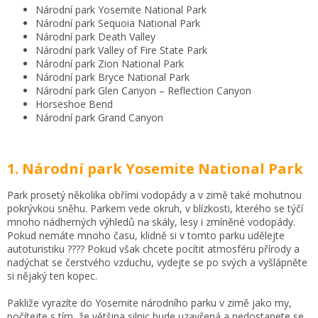
Národní park Yosemite National Park
Národní park Sequoia National Park
Národní park Death Valley
Národní park Valley of Fire State Park
Národní park Zion National Park
Národní park Bryce National Park
Národní park Glen Canyon – Reflection Canyon
Horseshoe Bend
Národní park Grand Canyon
1. Národní park Yosemite National Park
Park prosetý několika obřími vodopády a v zimě také mohutnou
pokrývkou sněhu. Parkem vede okruh, v blízkosti, kterého se týčí
mnoho nádherných výhledů na skály, lesy i zmíněné vodopády.
Pokud nemáte mnoho času, klidně si v tomto parku udělejte
autoturistiku ???? Pokud však chcete pocítit atmosféru přírody a
nadýchat se čerstvého vzduchu, vydejte se po svých a vyšlápněte
si nějaký ten kopec.
Pakliže vyrazíte do Yosemite národního parku v zimě jako my,
počítejte s tím, že většina silnic bude uzavřená a nedostanete se