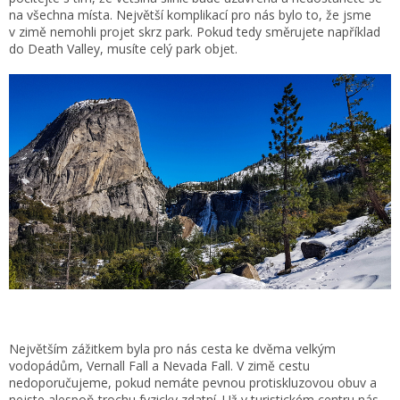
na všechna místa. Největší komplikací pro nás bylo to, že jsme
v zimě nemohli projet skrz park. Pokud tedy směrujete například
do Death Valley, musíte celý park objet.
Největším zážitkem byla pro nás cesta ke dvěma velkým
vodopádům, Vernall Fall a Nevada Fall. V zimě cestu
nedoporučujeme, pokud nemáte pevnou protiskluzovou obuv a
nejste alespoň trochu fyzicky zdatní. Už v turistickém centru nás