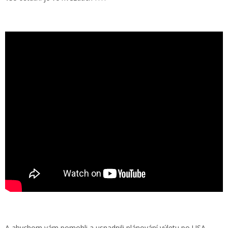
A abychom vám pomohli a usnadnili plánování výletu po USA,