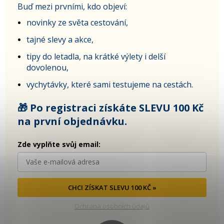
Buď mezi prvními, kdo objeví:
novinky ze světa cestování,
tajné slevy a akce,
tipy do letadla, na krátké výlety i delší
dovolenou,
vychytávky, které sami testujeme na cestách.
🎁 Po registraci získáte SLEVU 100 Kč
na první objednávku.
Zde vyplňte svůj email:
CHCI ZÍSKAT SLEVU 100 KČ »
Ochrana osobních údajů