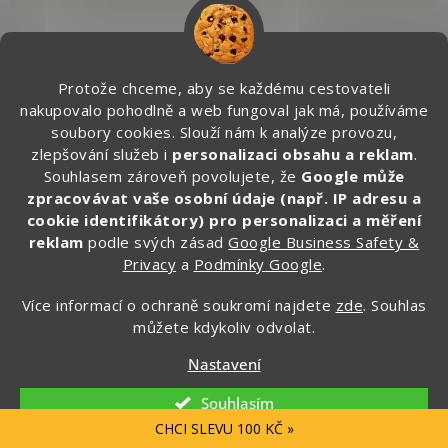
Protože chceme, aby se každému cestovateli
Kontakt
nakupovalo pohodlně a web fungoval jak má, používáme
soubory cookies. Slouží nám k analýze provozu,
info
@
zapakuj.cz
zlepšování služeb i
personalizaci obsahu a reklam
.
+420 734 266 587 (PO-PÁ, 9:00 – 17:00)
Souhlasem zároveň povolujete, že
Google může
Zapakuj CZ/SK
zpracovávat vaše osobní údaje (např. IP adresu a
cookie identifikátory) pro personalizaci a měření
zapakuj_czsk
reklam
podle svých zásad
Google Business Safety &
@zapakuj_cz
Privacy
a
Podmínky Google
.
Více informací o ochraně soukromí najdete
zde
. Souhlas
můžete kdykoliv odvolat.
Nastavení
Souhlasím
CHCI SLEVU 100 KČ »