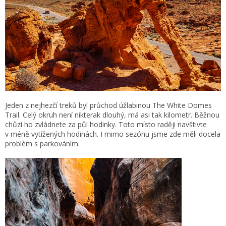
Jeden z nejhezčí treků byl průchod úžlabinou The White Domes
Trail. Celý okruh není nikterak dlouhý, má asi tak kilometr. Běžnou
chůzí ho zvládnete za půl hodinky. Toto místo raději navštivte
v méně vytížených hodinách. I mimo sezónu jsme zde měli docela
problém s parkováním.