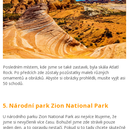
Posledním místem, kde jsme se také zastavili, byla skála Atlatl
Rock. Po předcích zde zůstaly pozůstatky maleb různých
ornamentů a obrázků. Abyste si obrázky prohlédli, musíte vyjít asi
50 schodů.
5. Národní park Zion National Park
U národního parku Zion National Park asi nejvíce litujeme, že
jsme si nevyčlenili více času. Bohužel jsme zde strávili pouze
jeden den, a to opravdu nestačí. Pokud si to tady chcete skutečně