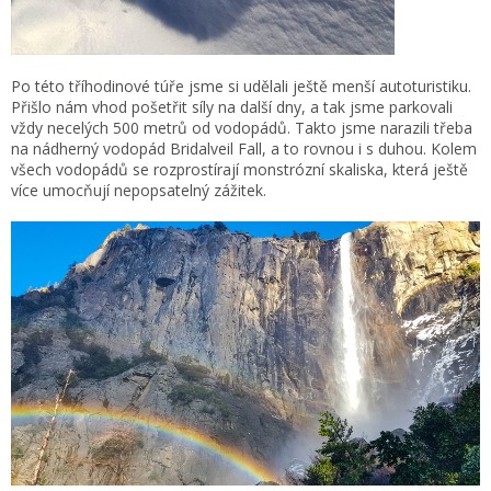
Po této tříhodinové túře jsme si udělali ještě menší autoturistiku.
Přišlo nám vhod pošetřit síly na další dny, a tak jsme parkovali
vždy necelých 500 metrů od vodopádů. Takto jsme narazili třeba
na nádherný vodopád Bridalveil Fall, a to rovnou i s duhou. Kolem
všech vodopádů se rozprostírají monstrózní skaliska, která ještě
více umocňují nepopsatelný zážitek.