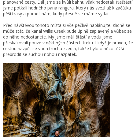
plánované cesty. Dál jsme se kvůli bahnu však nedostali. Naštěstí
jsme potkali hodného pana rangera, který nás svezl až k začátku
pěší trasy a poradil nám, kudy přesně se máme vydat.
Před návštěvou tohoto místa si vše pečlivě naplánujte. Klidně se
může stát, že kanál Willis Creek bude úplně zaplavený a vůbec se
do něho nedostanete. My jsme měli štěstí a vodu jsme
přeskakovali pouze v některých částech treku. I když je pravda, že
cestou nazpět se voda trochu zvedla, takže bylo o něco těžší
přebrodit se suchou nohou nazpátek.