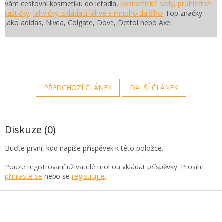
vám cestovní kosmetiku do letadla,
kosmetické sady,
průhledné
taštičky,
lahvičky, skládací láhve a mnoho dalšího.
Top značky
jako adidas, Nivea, Colgate, Dove, Dettol nebo Axe.
PŘEDCHOZÍ ČLÁNEK
DALŠÍ ČLÁNEK
Diskuze (0)
Buďte první, kdo napíše příspěvek k této položce.
Pouze registrovaní uživatelé mohou vkládat příspěvky. Prosím
přihlaste se
nebo se
registrujte
.
Z
á
p