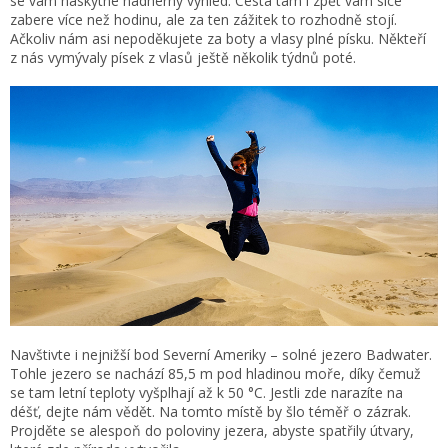
se vám naskytne nádherný výhled. Cesta tam i zpět vám sice
zabere více než hodinu, ale za ten zážitek to rozhodně stojí.
Ačkoliv nám asi nepoděkujete za boty a vlasy plné písku. Někteří
z nás vymývaly písek z vlasů ještě několik týdnů poté.
Navštivte i nejnižší bod Severní Ameriky – solné jezero Badwater.
Tohle jezero se nachází 85,5 m pod hladinou moře, díky čemuž
se tam letní teploty vyšplhají až k 50 °C. Jestli zde narazíte na
déšť, dejte nám vědět. Na tomto místě by šlo téměř o zázrak.
Projděte se alespoň do poloviny jezera, abyste spatřily útvary,