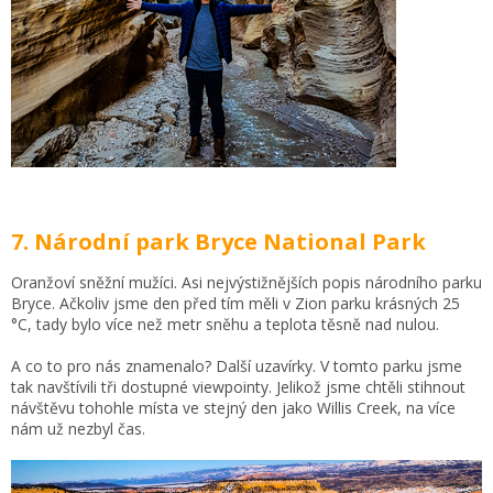
7. Národní park Bryce National Park
Oranžoví sněžní mužíci. Asi nejvýstižnějších popis národního parku
Bryce. Ačkoliv jsme den před tím měli v Zion parku krásných 25
°C, tady bylo více než metr sněhu a teplota těsně nad nulou.
A co to pro nás znamenalo? Další uzavírky. V tomto parku jsme
tak navštívili tři dostupné viewpointy. Jelikož jsme chtěli stihnout
návštěvu tohohle místa ve stejný den jako Willis Creek, na více
nám už nezbyl čas.