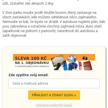
užít, zůstaňte zde alespoň 2 dny.
V Zion parku musíte jezdit shuttle busem, který zastavuje na
všech zastávkách, kde můžete zahlédnout něco zajímavého.
Nemusíte se bát, že byste se ztratili. V autobuse najdete plán, kde
jsou zakreslena a označena všechna zajímavá místa. Auto stačí
zaparkovat na jednom z parkovišť, nasednout do autobusu a
začít objevovat.
Zde vyplňte svůj email:
PŘIHLÁSIT A ZÍSKAT SLEVU »
Ochrana osobních údajů