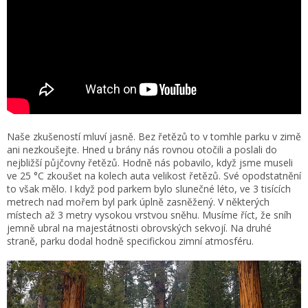
Naše zkušeností mluví jasně. Bez řetězů to v tomhle parku v zimě
ani nezkoušejte. Hned u brány nás rovnou otočili a poslali do
nejbližší půjčovny řetězů. Hodně nás pobavilo, když jsme museli
ve 25 °C zkoušet na kolech auta velikost řetězů. Své opodstatnění
to však mělo. I když pod parkem bylo slunečné léto, ve 3 tisících
metrech nad mořem byl park úplně zasněžený. V některých
místech až 3 metry vysokou vrstvou sněhu. Musíme říct, že sníh
jemně ubral na majestátnosti obrovských sekvojí. Na druhé
straně, parku dodal hodně specifickou zimní atmosféru.