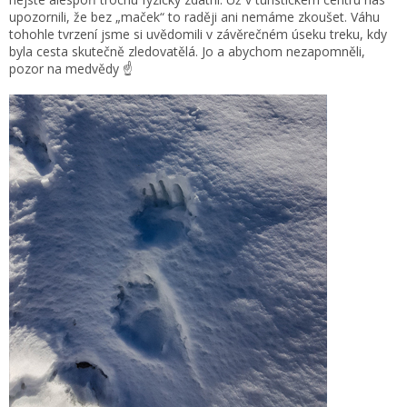
upozornili, že bez „maček“ to raději ani nemáme zkoušet. Váhu
tohohle tvrzení jsme si uvědomili v závěrečném úseku treku, kdy
byla cesta skutečně zledovatělá. Jo a abychom nezapomněli,
pozor na medvědy ☝