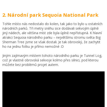
2. Národní park Sequoia National Park
Tohle místo nás nedostalo do kolen, tak jako to bylo u ostatních
národních parků. Tři metry sněhu sice dodávali sekvojím úplně
jiný nádech, ale většina míst zde byla úplně nepřístupná. K hlavní
atrakci Sequoia národního parku – největšímu stromu světa Big
Sherman Tree jsme se však dostali. Je tak obrovský, že zachytit
ho na jednu fotku je přímo nemožné :D
Jiným zajímavým místem tohoto národního parku je Tunnel Log,
což je vlastně obrovská sekvoje kolmo přes silnici, pod kterou
můžete bez problémů projet autem.