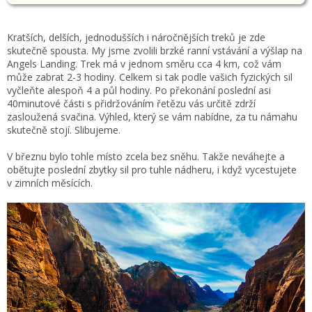
Kratších, delších, jednodušších i náročnějších treků je zde
skutečně spousta. My jsme zvolili brzké ranní vstávání a výšlap na
Angels Landing. Trek má v jednom směru cca 4 km, což vám
může zabrat 2-3 hodiny. Celkem si tak podle vašich fyzických sil
vyčleňte alespoň 4 a půl hodiny. Po překonání poslední asi
40minutové části s přidržováním řetězu vás určitě zdrží
zasloužená svačina. Výhled, který se vám nabídne, za tu námahu
skutečně stojí. Slibujeme.
V březnu bylo tohle místo zcela bez sněhu. Takže neváhejte a
obětujte poslední zbytky sil pro tuhle nádheru, i když vycestujete
v zimních měsících.