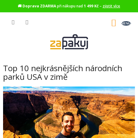
🚚
Doprava ZDARMA
při nákupu nad
1 499 Kč
–
zjistit více
Přejít
na
NÁKU
obsah
KOŠÍK
Top 10 nejkrásnějších národních
parků USA v zimě