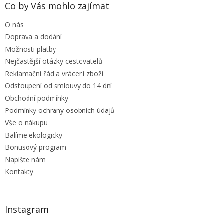
a
Co by Vás mohlo zajímat
t
O nás
í
Doprava a dodání
Možnosti platby
Nejčastější otázky cestovatelů
Reklamační řád a vrácení zboží
Odstoupení od smlouvy do 14 dní
Obchodní podmínky
Podmínky ochrany osobních údajů
Vše o nákupu
Balíme ekologicky
Bonusový program
Napište nám
Kontakty
Instagram