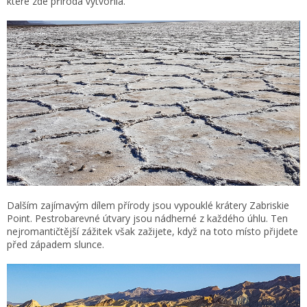
které zde příroda vytvořila.
Dalším zajímavým dílem přírody jsou vypouklé krátery Zabriskie
Point. Pestrobarevné útvary jsou nádherné z každého úhlu. Ten
nejromantičtější zážitek však zažijete, když na toto místo přijdete
před západem slunce.