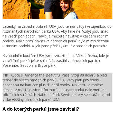
Letenky na západní pobřeží USA jsou téměř vždy i vstupenkou do
rozmanitých národních parků USA. Aby také ne. Vždyť jsou snad
na všech pohledech. Navíc je můžete navštívit v každém ročním
období. Naše první návštěva národních parků byla mimo sezonu
v zimním období. A jak jsme přežili „zimu“ v národních parcích?
K západním koutům USA jsme vyrazili na začátku března, kde je
ve většině parků ještě sníh. Nás zastihl v národních parcích
Yosemite, Sequoia a Bryce park.
TIP
: Kupte si America the Beautiful Pass. Stojí 80 dolarů a platí
téměř do všech národních parků USA. Vždy platí pro osobu
napsanou na kartičce plus tři další osoby. Na kartu je možné
napsat 2 majitele. Více informací a seznam parků naleznete na
oficiálních stránkách National Park Servise, který se stará o chod
velké většiny národních parků USA.
A do kterých parků jsme zavítali?