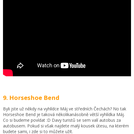
9. Horseshoe Bend
Byli jste už někdy na vyhlídce Máj ve středních Čechách? No tak
Horseshoe Bend je taková několikanásobně větší vyhlídka Máj.
Co si budeme povídat :D Davy turistů se sem valí autobus za
autobusem. Pokud si však najdete malý kousek útesu, na kterém
budete sami, i zde si to můžete užít.