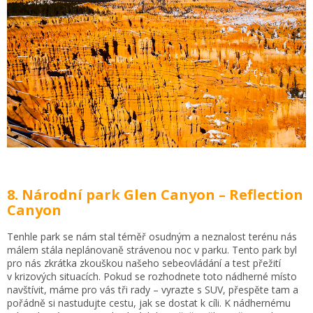
8. Národní park Glen Canyon – Reflection
Canyon
Tenhle park se nám stal téměř osudným a neznalost terénu nás
málem stála neplánovaně strávenou noc v parku. Tento park byl
pro nás zkrátka zkouškou našeho sebeovládání a test přežití
v krizových situacích. Pokud se rozhodnete toto nádherné místo
navštívit, máme pro vás tři rady – vyrazte s SUV, přespěte tam a
pořádně si nastudujte cestu, jak se dostat k cíli. K nádhernému