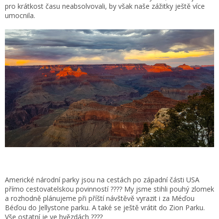
pro krátkost času neabsolvovali, by však naše zážitky ještě více
umocnila.
Americké národní parky jsou na cestách po západní části USA
přímo cestovatelskou povinností ???? My jsme stihli pouhý zlomek
a rozhodně plánujeme při příští návštěvě vyrazit i za Méďou
Béďou do Jellystone parku. A také se ještě vrátit do Zion Parku.
Vše ostatní je ve hvězdách ????