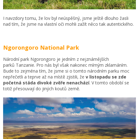
I navzdory tomu, že lov byl neúspěšný, jsme ještě dlouho žasli
nad tím, že jsme na vlastní oči mohli zažít něco tak autentického.
Ngorongoro National Park
Národní park Ngorongoro je jedním z nejznámějších
parků Tanzanie. Pro nás byl však nakonec mírným zklamáním.
Bude to zejména tím, že jsme si o tomto národním parku moc
nepřečetli a teprve až na místě zjistili, že
v listopadu se zde
početná stáda divoké zvěře nenachází
. V tomto období se
totiž přesouvají do jiných koutů země.