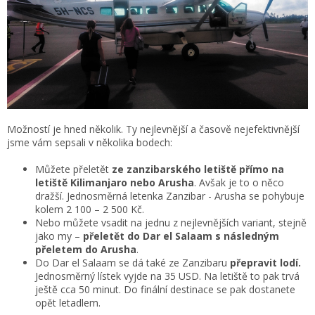
Možností je hned několik. Ty nejlevnější a časově nejefektivnější
jsme vám sepsali v několika bodech:
Můžete přeletět
ze zanzibarského letiště přímo na
letiště Kilimanjaro nebo Arusha
. Avšak je to o něco
dražší. Jednosměrná letenka Zanzibar - Arusha se pohybuje
kolem 2 100 – 2 500 Kč.
Nebo můžete vsadit na jednu z nejlevnějších variant, stejně
jako my –
přeletět do Dar el Salaam s následným
přeletem do Arusha
.
Do Dar el Salaam se dá také ze Zanzibaru
přepravit lodí.
Jednosměrný lístek vyjde na 35 USD. Na letiště to pak trvá
ještě cca 50 minut. Do finální destinace se pak dostanete
opět letadlem.