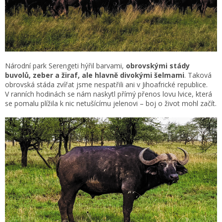
Národní park Serengeti hýřil barvami,
obrovskými stády
buvolů, zeber a žiraf, ale hlavně divokými šelmami
. Taková
obrovská stáda zvířat jsme nespatřili ani v Jihoafrické republice.
V ranních hodinách se nám naskytl přímý přenos lovu lvice, která
se pomalu plížila k nic netušícímu jelenovi – boj o život mohl začít.