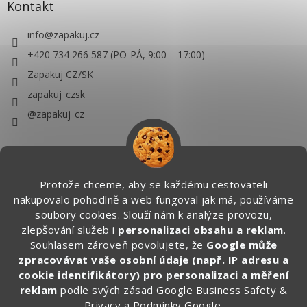
Kontakt
info
@
zapakuj.cz
+420 734 266 587 (PO-PÁ, 9:00 – 17:00)
Zapakuj CZ/SK
zapakuj_czsk
@zapakuj_cz
Protože chceme, aby se každému cestovateli
nakupovalo pohodlně a web fungoval jak má, používáme
soubory cookies. Slouží nám k analýze provozu,
zlepšování služeb i
personalizaci obsahu a reklam
.
Souhlasem zároveň povolujete, že
Google může
zpracovávat vaše osobní údaje (např. IP adresu a
cookie identifikátory) pro personalizaci a měření
reklam
podle svých zásad
Google Business Safety &
Privacy
a
Podmínky Google
.