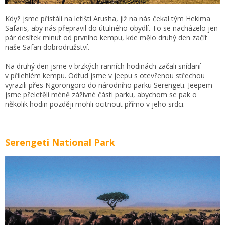
Když jsme přistáli na letišti Arusha, již na nás čekal tým Hekima
Safaris, aby nás přepravil do útulného obydlí. To se nacházelo jen
pár desítek minut od prvního kempu, kde mělo druhý den začít
naše Safari dobrodružství.
Na druhý den jsme v brzkých ranních hodinách začali snídaní
v přilehlém kempu. Odtud jsme v jeepu s otevřenou střechou
vyrazili přes Ngorongoro do národního parku Serengeti. Jeepem
jsme přeletěli méně záživné části parku, abychom se pak o
několik hodin později mohli ocitnout přímo v jeho srdci.
Serengeti National Park