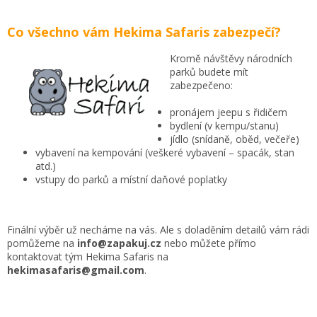
Co všechno vám Hekima Safaris zabezpečí?
Kromě návštěvy národních
parků budete mít
zabezpečeno:
pronájem jeepu s řidičem
bydlení (v kempu/stanu)
jídlo (snídaně, oběd, večeře)
vybavení na kempování (veškeré vybavení – spacák, stan
atd.)
vstupy do parků a místní daňové poplatky
Finální výběr už necháme na vás. Ale s doladěním detailů vám rádi
pomůžeme na
info@zapakuj.cz
nebo můžete přímo
kontaktovat tým Hekima Safaris na
hekimasafaris@gmail.com
.