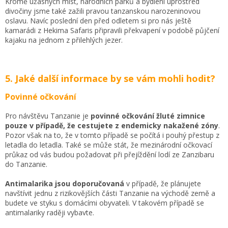
Kromě úžasných míst, národních parků a bydlení uprostřed
divočiny jsme také zažili pravou tanzanskou narozeninovou
oslavu. Navíc poslední den před odletem si pro nás ještě
kamarádi z Hekima Safaris připravili překvapení v podobě půjčení
kajaku na jednom z přilehlých jezer.
5. Jaké další informace by se vám mohli hodit?
Povinné očkování
Pro návštěvu Tanzanie je
povinné očkování žluté zimnice
pouze v případě, že cestujete z endemicky nakažené zóny
.
Pozor však na to, že v tomto případě se počítá i pouhý přestup z
letadla do letadla. Také se může stát, že mezinárodní očkovací
průkaz od vás budou požadovat při přejíždění lodí ze Zanzibaru
do Tanzanie.
Antimalarika jsou doporučovaná
v případě, že plánujete
navštívit jednu z rizikovějších části Tanzanie na východě země a
budete ve styku s domácími obyvateli. V takovém případě se
antimalariky raději vybavte.