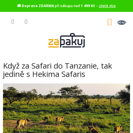
🚚
Doprava ZDARMA
při nákupu nad
1 499 Kč
–
zjistit více
Přejít
na
NÁKU
obsah
KOŠÍK
Když za Safari do Tanzanie, tak
jedině s Hekima Safaris