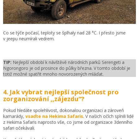
Co se týče počasí, teploty se šplhaly nad 28 °C. I přesto jsme
v jeepu neumírali vedrem.
TIP:
Nejlepší období k návštěvě národních parků Serengeti a
Ngorongoro je od prosince do půlky března. V tomto období je
totiž možné spatřit mnoho novorozených mláďat.
4. Jak vybrat nejlepší společnost pro
zorganizování ,,zájezdu“?
Pokud hledáte spolehlivost, dokonalou organizaci a zároveň
kamarády,
vsaďte na Hekima Safaris
. V našich očích splnili lidé
z Hekima Safaris naprosto vše, co jsme od organizace 3denního
safari očekávali.