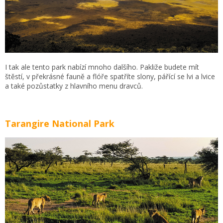
I tak ale tento park nabízí mnoho dalšího. Pakliže budete mít
štěstí, v překrásné fauně a flóře spatříte slony, pářící se lvi a lvice
a také pozůstatky z hlavního menu dravců.
Tarangire National Park