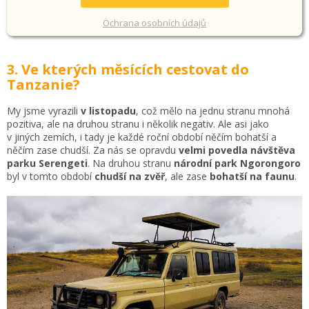
Ochrana osobních údajů
3. Ve kterých měsících cestovat do
Tanzanie?
My jsme vyrazili
v listopadu
, což mělo na jednu stranu mnohá
pozitiva, ale na druhou stranu i několik negativ. Ale asi jako
v jiných zemích, i tady je každé roční období něčím bohatší a
něčím zase chudší. Za nás se opravdu
velmi povedla návštěva
parku Serengeti
. Na druhou stranu
národní park Ngorongoro
byl v tomto období
chudší na zvěř
, ale zase
bohatší na faunu
.