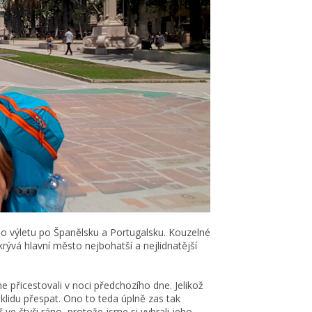
o výletu po Španělsku a Portugalsku. Kouzelné
krývá hlavní město nejbohatší a nejlidnatější
e přicestovali v noci předchozího dne. Jelikož
klidu přespat. Ono to teda úplně zas tak
 ve čtyři ráno, protože jsme si vybrali jeho