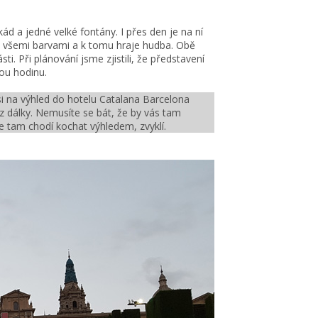
kád a jedné velké fontány. I přes den je na ní
řit všemi barvami a k tomu hraje hudba. Obě
i. Při plánování jsme zjistili, že představení
ou hodinu.
si na výhled do hotelu Catalana Barcelona
 z dálky. Nemusíte se bát, že by vás tam
se tam chodí kochat výhledem, zvyklí.