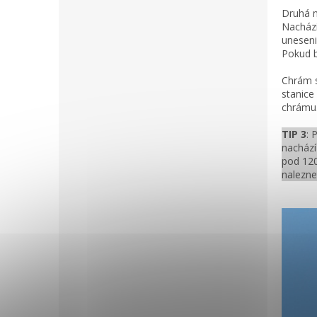
Druhá n
Nachází
uneseni
Pokud b
Chrám s
stanice
chrámu.
TIP 3
: 
nachází
pod 120
nalezne