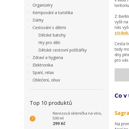
Organizéry
teritor
Kempování a turistika
Z Berlí
Dárky
vyšli n
nás vyš
Cestování s dětmi
stránk
Dětské batohy
Hry pro děti
Cesta t
tedy mo
Dětské cestovní polštářky
dny pln
Zdraví a hygiena
pro vás 
Elektronika
Spaní, relax
Oblečení, obuv
Co v
Top 10 produktů
Sagra
Nerezová sklenička na víno,
500 ml
299 Kč
Na prvn