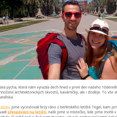
ská pýcha, která nám vyrazila dech hned v první den našeho 10denníh
 množství architektonických skvostů, kavárničky, ale i zloděje. To vše s
panělska.
celony
jsme vycestovali brzy ráno z berlínského letiště Tegel, kam jsm
vadí
přespávání na letišti,
našli jsme si místečko, kde jsme mohli v 
 nebylo :D Ještě teď si živě pamatujeme, jak nás probouzel tamní pekař