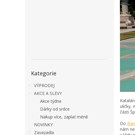
a
n
e
l
Přeskočit
Kategorie
kategorie
VÝPRODEJ
AKCE A SLEVY
Katalán
Akce týdne
uličky,
Dárky od srdce
části Š
Nakup více, zaplať méně
Do
Bar
NOVINKY
nám ne
Zavazadla
v klidu