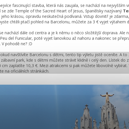
ejvíce fascinující stavba, která nás zaujala, se nachází na nejvyšším
 se zde Temple of the Sacred Heart of Jesus, španělsky nazývaný
Te
 jeho krásou, opravdu neskutečná podívaná. Vstup dovnitř je zdarma,
yste chtěli ptačí pohled na Barcelonu, můžete za 3 € vyjet výtahem 
e nachází dále od centra a je k němu o něco složitější doprava. Ale n
 Peu del Funicular, poté vyjet lanovkou až nahoru a nakonec se přep
 V pohodě ne? :D
Pokud navštívíte Barcelonu s dětmi, tento tip výletu jistě oceníte. A 
 zábavní park, kde s dětmi můžete strávit klidně i celý den. Lístek do 
 cm zaplatíte 10,3 €. Mezi atrakcemi si pak můžete libovolně vybíra
te na oficiálních stránkách.