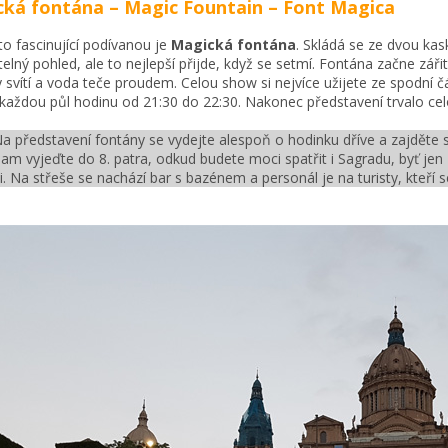
ká fontána – Magic Fountain – Font Magica
o fascinující podívanou je
Magická fontána
. Skládá se ze dvou kas
telný pohled, ale to nejlepší přijde, když se setmí. Fontána začne zá
 svítí a voda teče proudem. Celou show si nejvíce užijete ze spodní část
každou půl hodinu od 21:30 do 22:30. Nakonec představení trvalo cel
Na představení fontány se vydejte alespoň o hodinku dříve a zajděte 
Tam vyjeďte do 8. patra, odkud budete moci spatřit i Sagradu, byť jen
li. Na střeše se nachází bar s bazénem a personál je na turisty, kteří 