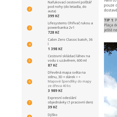
Není to 
Nafukovací cestovní polštář
pouze d
pod nohy (do letadla, do
dostavě
auta)
399 Kč
TIP 1
: 
Lifesystems Ohřívač rukou a
Plaça d
powerbanka 2v1
ještě n
728 Kč
Cabin Zero Classic batoh, 36
l
1 398 Kč
Cestovní skládací láhev na
vodu s uzávěrem, 600 ml
87 Kč
Dřevěná mapa světa na
stěnu, 3D + dárek
+ +
Mapové špendlíky do mapy
ze dřeva 40 ks
3 989 Kč
Expresní odeslání
objednávky (1 pracovní den)
39 Kč
Dýško