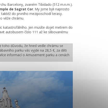
 vrchu Barcelony, zvaném Tibidado (512 m.n.m.).
mple de Sagrat Cor
. My jsme byli naprosto
 taktéž do prvního meziposchodí terasy.
do věže chrámu.
ic katastrofálního. Jen musíte dojet metrem do
ravit autobusem číslo 111 až ke slibovanému
to z toho důvodu, že hned vedle chrámu se
zábavního parku vás vyjde na 28,5 €, za děti
t. Více informací o Amusement parku a cenách