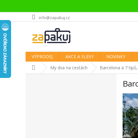
Přejít
info@zapakuj.cz
na
obsah
VÝPRODEJ
AKCE A SLEVY
NOVINKY
Domů
My dva na cestách
Barcelona a 7 tipů,
P
Barc
o
s
t
r
a
n
n
í
p