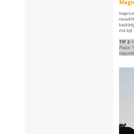
Magic
Naprost
neuvěři
kaskády
má být 
TIP 2
: 
Plaza. 
nepusti