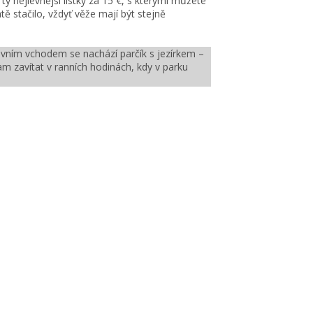
 ty nejlevnější lístky za 15 €, s kterými můžete
ě stačilo, vždyť věže mají být stejně
vním vchodem se nachází parčík s jezírkem –
m zavítat v ranních hodinách, kdy v parku