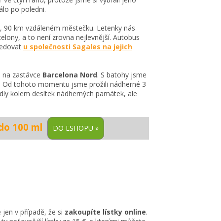
álo po poledni.
roně, 90 km vzdáleném městečku. Letenky nás
elony, a to není zrovna nejlevnější. Autobus
ledovat
u společnosti Sagales na jejich
a na zastávce
Barcelona Nord
. S batohy jsme
. Od tohoto momentu jsme prožili nádherné 3
vedly kolem desítek nádherných památek, ale
 do 100 ml
jen v případě, že si
zakoupíte lístky online
.