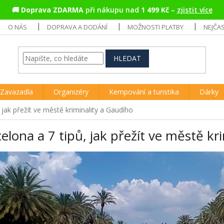
🚚
Doprava ZDARMA
při nákupu nad
1 499 Kč
–
zjistit více
O NÁS
DOPRAVA A DODÁNÍ
MOŽNOSTI PLATBY
NEJČA
HLEDAT
Zavazadla
Organizéry
Kempování a turistika
Dárky
 jak přežít ve městě kriminality a Gaudího
elona a 7 tipů, jak přežít ve městě kr