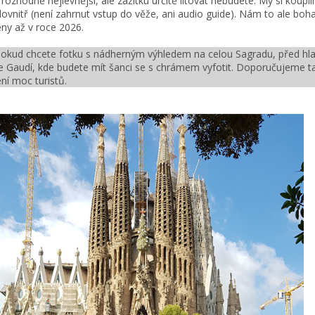
rozhodně nejlevnější, ale zážitku určitě litovat nebudete. My si koupili
ovnitř (není zahrnut vstup do věže, ani audio guide). Nám to ale bohat
ny až v roce 2026.
Pokud chcete fotku s nádherným výhledem na celou Sagradu, před hla
e Gaudí, kde budete mít šanci se s chrámem vyfotit. Doporučujeme ta
ení moc turistů.