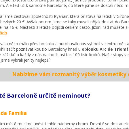
ium. Ale teď už k samotné Barceloně, do které jsme se dostali něco m
na jsme cestovali společností Ryanair, která přistává na letišti v Gi
a hezkých 20 €. Avšak potom jsme se taky museli nějak dostat do Barc
el na 16 €. Naštěstí z letiště odjíždí celkem často. Jízdní řád můžete s
ách
.
rvala něco málo přes hodinku a autobusák nás vyhodil v centru měst
hli začít poznávat kouzlo Barcelony hned u
oblouku Arc de Triomf
é zážitků a každý z nás nachodil asi tak 100 tisíc kroků. Naše stopy 
jsme vybrali jen ty nejlepší.
Nabízíme vám rozmanitý výběr kosmetiky
 té Barceloně určitě neminout?
da Familia
ím místě musíme uvést tenhle nádherný chrám. Dovnitř se dostanete 