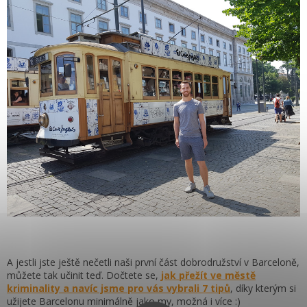
A jestli jste ještě nečetli naši první část dobrodružství v Barceloně,
můžete tak učinit teď. Dočtete se,
jak přežít ve městě
kriminality a navíc jsme pro vás vybrali 7 tipů
, díky kterým si
užijete Barcelonu minimálně jako my, možná i více :)