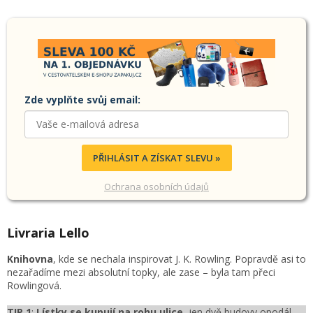
Zde vyplňte svůj email:
PŘIHLÁSIT A ZÍSKAT SLEVU »
Ochrana osobních údajů
Livraria Lello
Knihovna
, kde se nechala inspirovat J. K. Rowling. Popravdě asi to
nezařadíme mezi absolutní topky, ale zase – byla tam přeci
Rowlingová.
TIP 1
:
Lístky se kupují na rohu ulice
, jen dvě budovy opodál,