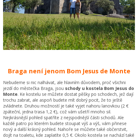
Braga není jenom Bom Jesus de Monte
Nebudeme si nic nalhávat, ale hlavním důvodem, proč všichni
jezdí do městečka Braga, jsou
schody u kostela Bom Jesus do
Monte
. Ke kostelu se můžete dostat pěšky po schodech, jež dají
trochu zabrat, ale aspoň budete mít dobrý pocit, že to ještě
zvládnete. Druhou možností je také vyjet nahoru lanovkou (2 €
zpáteční, jedna trasa 1,2 €), což vám ušetří mnoho sil.
Nejkrásnější pohled spatříte z nejspodnější části schodů. Ale
každé patro po kterém budete stoupat výš a výš, vám přinese
nový a další krásný pohled. Nahoře se můžete také občerstvit,
dojít na toaletu, kde zaplatíte 0,5 €. Okolo kostela se nachází také