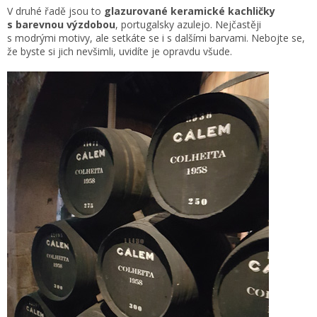
V druhé řadě jsou to
glazurované keramické kachličky
s barevnou výzdobou
, portugalsky azulejo. Nejčastěji
s modrými motivy, ale setkáte se i s dalšími barvami. Nebojte se,
že byste si jich nevšimli, uvidíte je opravdu všude.