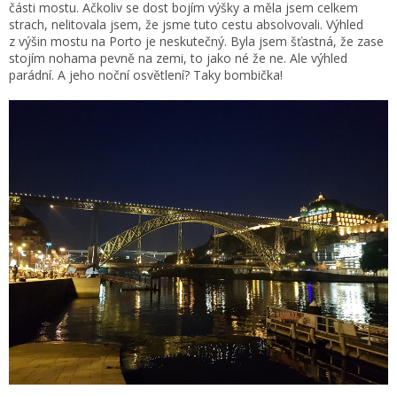
části mostu. Ačkoliv se dost bojím výšky a měla jsem celkem
strach, nelitovala jsem, že jsme tuto cestu absolvovali. Výhled
z výšin mostu na Porto je neskutečný. Byla jsem šťastná, že zase
stojím nohama pevně na zemi, to jako né že ne. Ale výhled
parádní. A jeho noční osvětlení? Taky bombička!