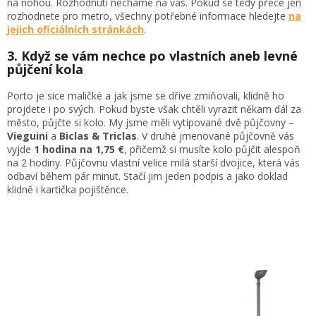
na nohou. Rozhodnutí necháme na vás. Pokud se tedy přece jen
rozhodnete pro metro, všechny potřebné informace hledejte
na
jejich oficiálních stránkách
.
3. Když se vám nechce po vlastních aneb levné
půjčení kola
Porto je sice maličké a jak jsme se dříve zmiňovali, klidně ho
projdete i po svých. Pokud byste však chtěli vyrazit někam dál za
město, půjčte si kolo. My jsme měli vytipované dvě půjčovny –
Vieguini
a
Biclas & Triclas
. V druhé jmenované půjčovně vás
vyjde
1 hodina na 1,75 €
, přičemž si musíte kolo půjčit alespoň
na 2 hodiny. Půjčovnu vlastní velice milá starší dvojice, která vás
odbaví během pár minut. Stačí jim jeden podpis a jako doklad
klidně i kartička pojištěnce.