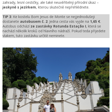
zahrady, lesní cestičky, ale také neuvěřitelný přírodní úkaz –
jeskyně s jezírkem
, kterou skutečně nepřehlédnete.
TIP 3
: Ke kostelu Bom Jesus de Monte se nejjednodušeji
dostanete
autobusem č. 2
. Jedna cesta vás vyjde na
1,65 €
.
Autobus odchází
ze zastávky Rotunda
Estação
I
, která se
nachází několik kroků od hlavního nádraží. Pokud teda přijedete
vlakem, tuto zastávku určitě neminete.