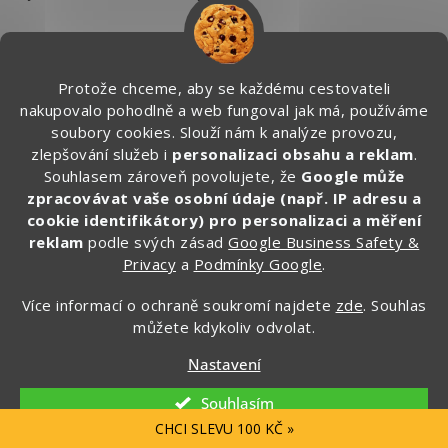
Našli jste v článku neaktuální informaci? Napište nám na
info@zapakuj.cz
a jako odměnu získáte slevový kód na další
Protože chceme, aby se každému cestovateli
objednávku se slevou 10 %.
nakupovalo pohodlně a web fungoval jak má, používáme
soubory cookies. Slouží nám k analýze provozu,
zlepšování služeb i
personalizaci obsahu a reklam
.
Souhlasem zároveň povolujete, že
Google může
Vzhůru za dobrodružstvím,
zpracovávat vaše osobní údaje (např. IP adresu a
cookie identifikátory) pro personalizaci a měření
cestovatelé Míša a Miňo
reklam
podle svých zásad
Google Business Safety &
Privacy
a
Podmínky Google
.
Více informací o ochraně soukromí najdete
zde
. Souhlas
Něco málo o nás a proč to vlastně děláme
můžete kdykoliv odvolat.
Jsme zanícení cestovatelé, kteří chtějí ulehčit
Nastavení
cestování stejně smýšlejícím lidem. Víme, jak
se cítíte při balení na každou dovolenou. A
Souhlasím
proto se vám snažíme vše usnadnit a nabízíme
CHCI SLEVU 100 KČ »
vám cestovní kosmetiku do letadla,
kosmetické sady,
průhledné
taštičky,
lahvičky, skládací láhve a mnoho dalšího.
Top značky