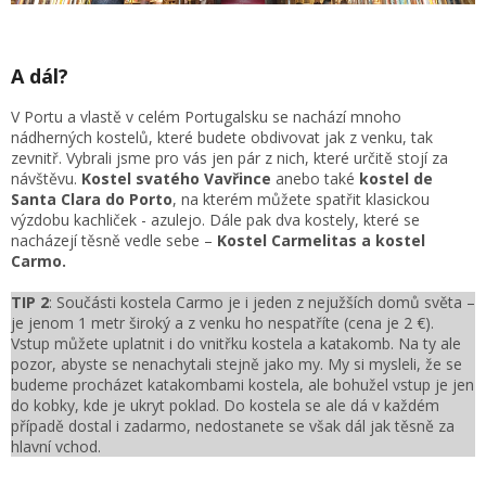
A dál?
V Portu a vlastě v celém Portugalsku se nachází mnoho
nádherných kostelů, které budete obdivovat jak z venku, tak
zevnitř. Vybrali jsme pro vás jen pár z nich, které určitě stojí za
návštěvu.
Kostel svatého Vavřince
anebo také
kostel de
Santa Clara do Porto
, na kterém můžete spatřit klasickou
výzdobu kachliček - azulejo. Dále pak dva kostely, které se
nacházejí těsně vedle sebe –
Kostel Carmelitas a kostel
Carmo.
TIP 2
: Součásti kostela Carmo je i jeden z nejužších domů světa –
je jenom 1 metr široký a z venku ho nespatříte (cena je 2 €).
Vstup můžete uplatnit i do vnitřku kostela a katakomb. Na ty ale
pozor, abyste se nenachytali stejně jako my. My si mysleli, že se
budeme procházet katakombami kostela, ale bohužel vstup je jen
do kobky, kde je ukryt poklad. Do kostela se ale dá v každém
případě dostal i zadarmo, nedostanete se však dál jak těsně za
hlavní vchod.