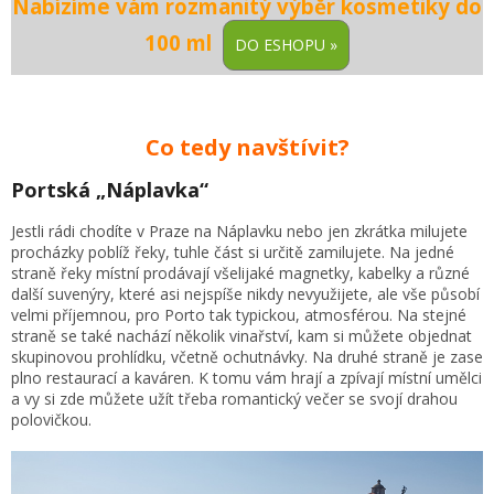
Nabízíme vám rozmanitý výběr kosmetiky do
100 ml
Co tedy navštívit?
Portská „Náplavka“
Jestli rádi chodíte v Praze na Náplavku nebo jen zkrátka milujete
procházky poblíž řeky, tuhle část si určitě zamilujete. Na jedné
straně řeky místní prodávají všelijaké magnetky, kabelky a různé
další suvenýry, které asi nejspíše nikdy nevyužijete, ale vše působí
velmi příjemnou, pro Porto tak typickou, atmosférou. Na stejné
straně se také nachází několik vinařství, kam si můžete objednat
skupinovou prohlídku, včetně ochutnávky. Na druhé straně je zase
plno restaurací a kaváren. K tomu vám hrají a zpívají místní umělci
a vy si zde můžete užít třeba romantický večer se svojí drahou
polovičkou.