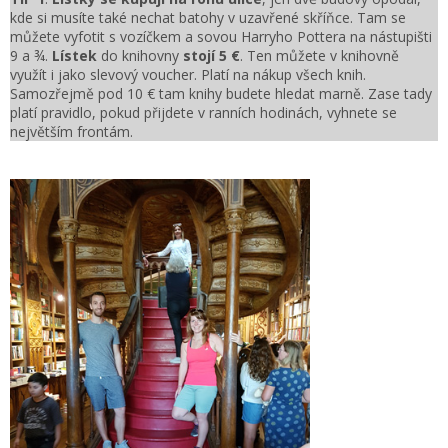
kde si musíte také nechat batohy v uzavřené skříňce. Tam se
můžete vyfotit s vozíčkem a sovou Harryho Pottera na nástupišti
9 a ¾.
Lístek
do knihovny
stojí 5 €
. Ten můžete v knihovně
využít i jako slevový voucher. Platí na nákup všech knih.
Samozřejmě pod 10 € tam knihy budete hledat marně. Zase tady
platí pravidlo, pokud přijdete v ranních hodinách, vyhnete se
největším frontám.