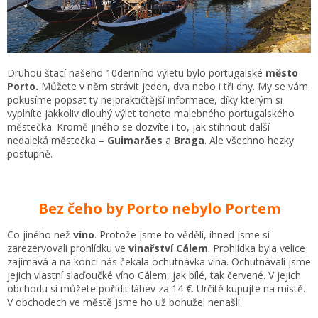
Druhou štací našeho 10denního výletu bylo portugalské
město
Porto.
Můžete v něm strávit jeden, dva nebo i tři dny. My se vám
pokusíme popsat ty nejpraktičtější informace, díky kterým si
vyplníte jakkoliv dlouhý výlet tohoto malebného portugalského
městečka. Kromě jiného se dozvíte i to, jak stihnout další
nedaleká městečka –
Guimarães
a
Braga
. Ale všechno hezky
postupně.
Bez čeho by Porto nebylo Portem
Co jiného než
víno
. Protože jsme to věděli, ihned jsme si
zarezervovali prohlídku ve
vinařství Cálem
. Prohlídka byla velice
zajímavá a na konci nás čekala ochutnávka vína. Ochutnávali jsme
jejich vlastní slaďoučké víno Cálem, jak bílé, tak červené. V jejich
obchodu si můžete pořídit láhev za 14 €. Určitě kupujte na místě.
V obchodech ve městě jsme ho už bohužel nenašli.