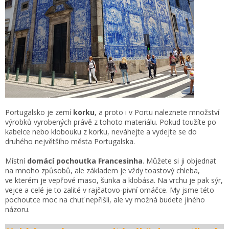
Portugalsko je zemí
korku
, a proto i v Portu naleznete množství
výrobků vyrobených právě z tohoto materiálu. Pokud toužíte po
kabelce nebo klobouku z korku, neváhejte a vydejte se do
druhého největšího města Portugalska.
Místní
domácí
pochoutka Francesinha
. Můžete si ji objednat
na mnoho způsobů, ale základem je vždy toastový chleba,
ve kterém je vepřové maso, šunka a klobása. Na vrchu je pak sýr,
vejce a celé je to zalité v rajčatovo-pivní omáčce. My jsme této
pochoutce moc na chuť nepřišli, ale vy možná budete jiného
názoru.