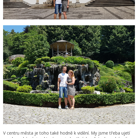
V centru města je toho také hodně k vidění. My jsme třeba ujetí