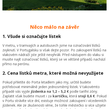
Něco málo na závěr
1. Všude si označujte lístek
V metru, v tramvajích a autobusech jsme na označování lístků
zvyknutí. V Portugalsku si však dejte pozor. Po zakoupení lístků na
vlakovém nádraží jste ještě nevyhráli. Před nástupem do vlaku si
musíte najít označovač lístků, který se ve většině případů nachází
přímo na perónu.
2. Cena lístků metra, které možná nevyužijete
Pokud přiletíte do Porta letadlem jako my, určitě budete
potřebovat minimálně jeden jednosměrný lístek. V takovémto
případě vás vyjde
jízdenka na 1,2 – 5,2 €
podle tarifní zóny.
Zaplatit však budete muset i za
kartičku,
která
stojí 0,6 €
. Pokud
v Portu strávíte více dní, existuje možnost zakoupení i vícedenních
jízdenek. Ale ze zkušenosti víme, že tohle městečko si více užijete