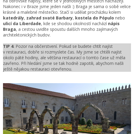
na obrovské nápisy, které se v jednotlivých městech nacházejí.
Nakonec i v Braze jsme jeden našli :) Braga je sama o sobě velice
krásné a malebné městečko. Stačí si udělat procházku kolem
katedrály
,
zahrad svaté Barbary
,
kostela do Pópulo
nebo
ulicí da Liberdade
, kde se shodou okolností nachází
nápis
Braga
, a cestou uvidíte spoustu dalších mnoho zajímavých
architektonických budov.
TIP 4
: Pozor na občerstvení. Pokud se budete chtít najíst
v restauraci, dobře si rozmyslete čas. My jsme se chtěli najíst
okolo páté hodiny, ale většina restaurací o tomto čase už měla
zavřeno. Při hledání jsme se tak hodně zapotili, abychom našli
ještě nějakou restauraci otevřenou.