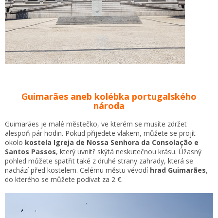
Guimarães aneb kolébka portugalského
národa
Guimarães je malé městečko, ve kterém se musíte zdržet
alespoň pár hodin. Pokud přijedete vlakem, můžete se projít
okolo
kostela Igreja de Nossa Senhora da Consolação e
Santos Passos
, který uvnitř skýtá neskutečnou krásu. Úžasný
pohled můžete spatřit také z druhé strany zahrady, která se
nachází před kostelem. Celému městu vévodí
hrad Guimarães
,
do kterého se můžete podívat za 2 €.