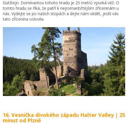
Gutštejn. Dominantou tohoto hradu je 25 metrů vysoká věž. O
tomto hradu se říká, že patří k nejromantičtějším zříceninám u
nás. Vydejte se po našich stopách a dejte nám vědět, jestli vás
tato zřícenina oslovila.
16. Vesnička divokého západu Halter Valley | 25
minut od Plzně