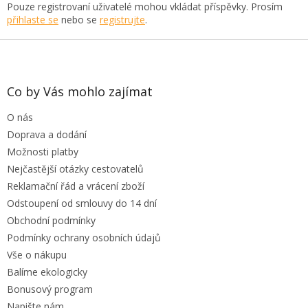
Pouze registrovaní uživatelé mohou vkládat příspěvky. Prosím
přihlaste se
nebo se
registrujte
.
Z
á
p
a
Co by Vás mohlo zajímat
t
O nás
í
Doprava a dodání
Možnosti platby
Nejčastější otázky cestovatelů
Reklamační řád a vrácení zboží
Odstoupení od smlouvy do 14 dní
Obchodní podmínky
Podmínky ochrany osobních údajů
Vše o nákupu
Balíme ekologicky
Bonusový program
Napište nám