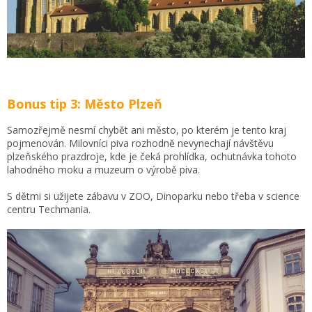
Bonus tip 3: Město Plzeň
Samozřejmě nesmí chybět ani město, po kterém je tento kraj
pojmenován. Milovníci piva rozhodně nevynechají návštěvu
plzeňského prazdroje, kde je čeká prohlídka, ochutnávka tohoto
lahodného moku a muzeum o výrobě piva.
S dětmi si užijete zábavu v ZOO, Dinoparku nebo třeba v science
centru Techmania.