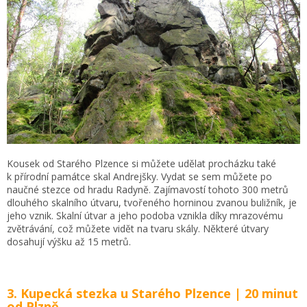
Kousek od Starého Plzence si můžete udělat procházku také
k přírodní památce skal Andrejšky. Vydat se sem můžete po
naučné stezce od hradu Radyně. Zajímavostí tohoto 300 metrů
dlouhého skalního útvaru, tvořeného horninou zvanou buližník, je
jeho vznik. Skalní útvar a jeho podoba vznikla díky mrazovému
zvětrávání, což můžete vidět na tvaru skály. Některé útvary
dosahují výšku až 15 metrů.
3. Kupecká stezka u Starého Plzence | 20 minut
od Plzně