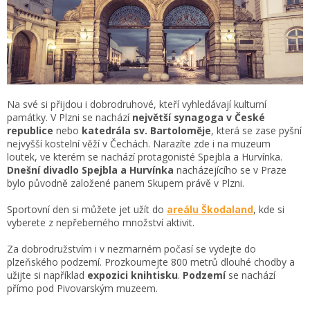
Na své si přijdou i dobrodruhové, kteří vyhledávají kulturní
památky. V Plzni se nachází
největší synagoga v České
republice
nebo
katedrála sv. Bartoloměje
, která se zase pyšní
nejvyšší kostelní věží v Čechách. Narazíte zde i na muzeum
loutek, ve kterém se nachází protagonisté Spejbla a Hurvínka.
Dnešní divadlo Spejbla a Hurvínka
nacházejícího se v Praze
bylo původně založené panem Skupem právě v Plzni.
Sportovní den si můžete jet užít do
areálu Škodaland
, kde si
vyberete z nepřeberného množství aktivit.
Za dobrodružstvím i v nezmarném počasí se vydejte do
plzeňského podzemí. Prozkoumejte 800 metrů dlouhé chodby a
užijte si například
expozici knihtisku
.
Podzemí
se nachází
přímo pod Pivovarským muzeem.