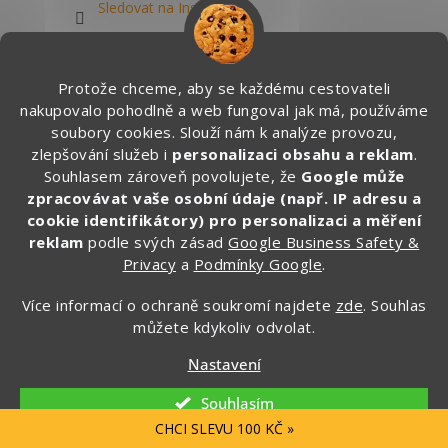
Sledovat na Instagramu
Cestovatelské vychytávky přímo do e-mailu
Protože chceme, aby se každému cestovateli
ZDARMA ✈️
nakupovalo pohodlně a web fungoval jak má, používáme
soubory cookies. Slouží nám k analýze provozu,
Buď mezi prvními, kdo objeví:
zlepšování služeb i
personalizaci obsahu a reklam
.
novinky ze světa cestování,
Souhlasem zároveň povolujete, že
Google může
zpracovávat vaše osobní údaje (např. IP adresu a
tajné slevy a akce,
cookie identifikátory) pro personalizaci a měření
tipy do letadla, na krátké výlety i delší
reklam
podle svých zásad
Google Business Safety &
dovolenou,
Privacy
a
Podmínky Google
.
vychytávky, které sami testujeme na cestách.
Více informací o ochraně soukromí najdete
zde
. Souhlas
můžete kdykoliv odvolat.
🎁 Po registraci získáte SLEVU 100 Kč
na první objednávku.
Nastavení
Souhlasím
Zde vyplňte svůj email:
CHCI SLEVU 100 KČ »