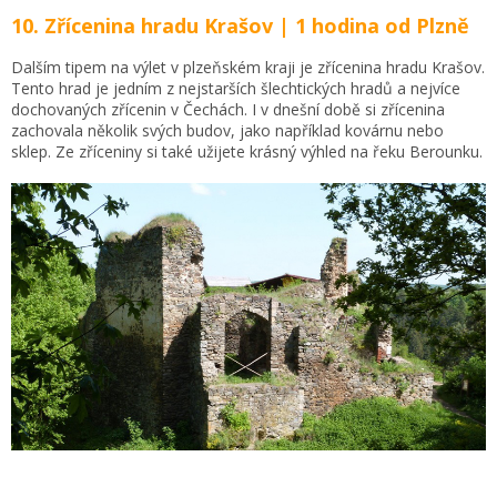
10. Zřícenina hradu Krašov | 1 hodina od Plzně
Dalším tipem na výlet v plzeňském kraji je zřícenina hradu Krašov.
Tento hrad je jedním z nejstarších šlechtických hradů a nejvíce
dochovaných zřícenin v Čechách. I v dnešní době si zřícenina
zachovala několik svých budov, jako například kovárnu nebo
sklep. Ze zříceniny si také užijete krásný výhled na řeku Berounku.