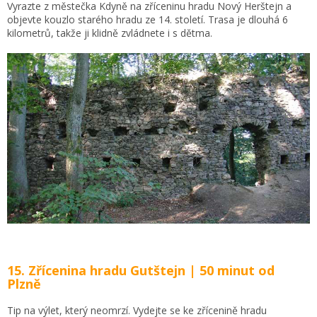
Vyrazte z městečka Kdyně na zříceninu hradu Nový Herštejn a
objevte kouzlo starého hradu ze 14. století. Trasa je dlouhá 6
kilometrů, takže ji klidně zvládnete i s dětma.
15. Zřícenina hradu Gutštejn | 50 minut od
Plzně
Tip na výlet, který neomrzí. Vydejte se ke zřícenině hradu