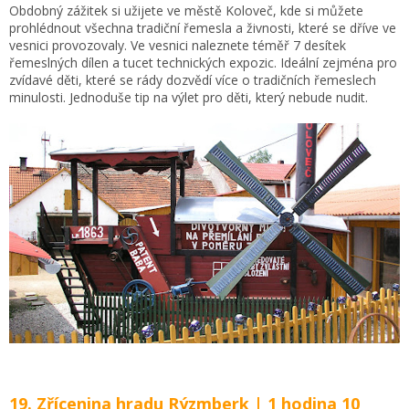
Obdobný zážitek si užijete ve městě Koloveč, kde si můžete
prohlédnout všechna tradiční řemesla a živnosti, které se dříve ve
vesnici provozovaly. Ve vesnici naleznete téměř 7 desítek
řemeslných dílen a tucet technických expozic. Ideální zejména pro
zvídavé děti, které se rády dozvědí více o tradičních řemeslech
minulosti. Jednoduše tip na výlet pro děti, který nebude nudit.
19. Zřícenina hradu Rýzmberk | 1 hodina 10