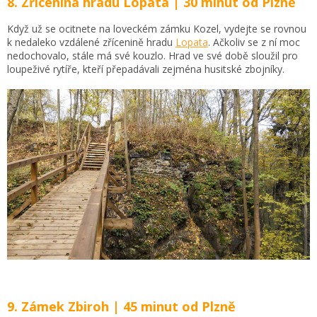
8. Zřícenina hradu Lopata | 30 minut od Plzně
Když už se ocitnete na loveckém zámku Kozel, vydejte se rovnou
k nedaleko vzdálené zřícenině hradu
Lopata
. Ačkoliv se z ní moc
nedochovalo, stále má své kouzlo. Hrad ve své době sloužil pro
loupeživé rytíře, kteří přepadávali zejména husitské zbojníky.
9. Zámek Zbiroh | 45 minut od Plzně