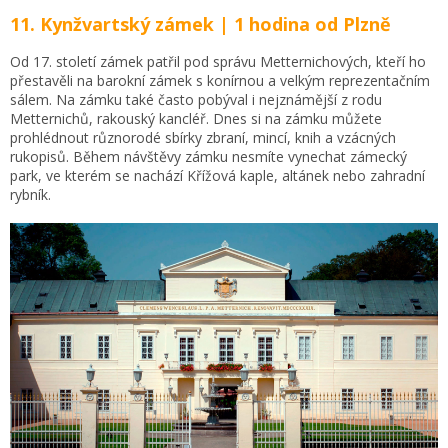
11. Kynžvartský zámek | 1 hodina od Plzně
Od 17. století zámek patřil pod správu Metternichových, kteří ho
přestavěli na barokní zámek s konírnou a velkým reprezentačním
sálem. Na zámku také často pobýval i nejznámější z rodu
Metternichů, rakouský kancléř. Dnes si na zámku můžete
prohlédnout různorodé sbírky zbraní, mincí, knih a vzácných
rukopisů. Během návštěvy zámku nesmíte vynechat zámecký
park, ve kterém se nachází Křížová kaple, altánek nebo zahradní
rybník.