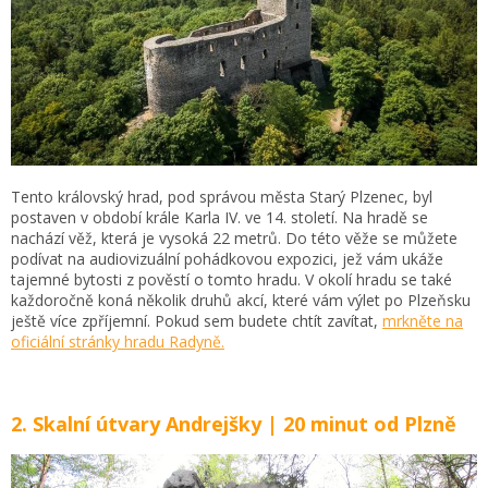
Tento královský hrad, pod správou města Starý Plzenec, byl
postaven v období krále Karla IV. ve 14. století. Na hradě se
nachází věž, která je vysoká 22 metrů. Do této věže se můžete
podívat na audiovizuální pohádkovou expozici, jež vám ukáže
tajemné bytosti z pověstí o tomto hradu. V okolí hradu se také
každoročně koná několik druhů akcí, které vám výlet po Plzeňsku
ještě více zpříjemní. Pokud sem budete chtít zavítat,
mrkněte na
oficiální stránky hradu Radyně.
2. Skalní útvary Andrejšky | 20 minut od Plzně