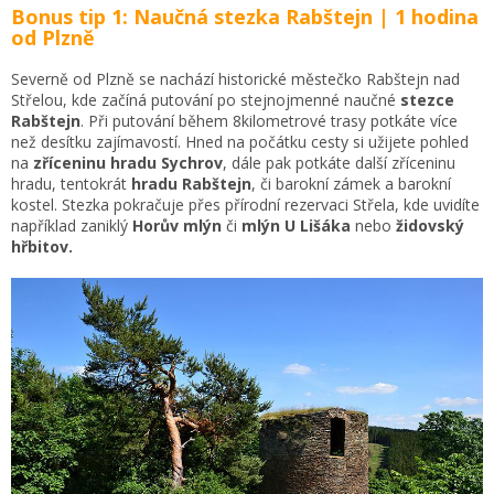
Bonus tip 1: Naučná stezka Rabštejn | 1 hodina
od Plzně
Severně od Plzně se nachází historické městečko Rabštejn nad
Střelou, kde začíná putování po stejnojmenné naučné
stezce
Rabštejn
. Při putování během 8kilometrové trasy potkáte více
než desítku zajímavostí. Hned na počátku cesty si užijete pohled
na
zříceninu hradu Sychrov
, dále pak potkáte další zříceninu
hradu, tentokrát
hradu Rabštejn
, či barokní zámek a barokní
kostel. Stezka pokračuje přes přírodní rezervaci Střela, kde uvidíte
například zaniklý
Horův mlýn
či
mlýn U Lišáka
nebo
židovský
hřbitov.