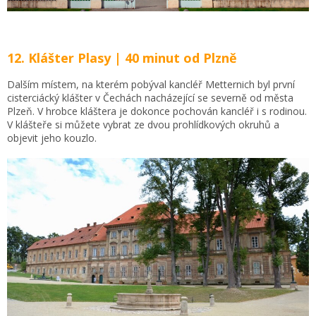
12. Klášter Plasy | 40 minut od Plzně
Dalším místem, na kterém pobýval kancléř Metternich byl první
cisterciácký klášter v Čechách nacházející se severně od města
Plzeň. V hrobce kláštera je dokonce pochován kancléř i s rodinou.
V klášteře si můžete vybrat ze dvou prohlídkových okruhů a
objevit jeho kouzlo.