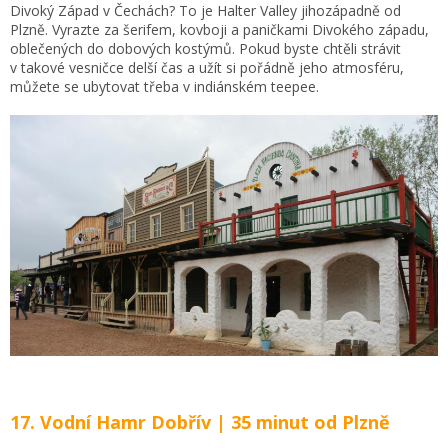
Divoký Západ v Čechách? To je Halter Valley jihozápadně od
Plzně. Vyrazte za šerifem, kovboji a paničkami Divokého západu,
oblečených do dobových kostýmů. Pokud byste chtěli strávit
v takové vesničce delší čas a užít si pořádně jeho atmosféru,
můžete se ubytovat třeba v indiánském teepee.
17. Vodní Hamr Dobřív | 35 minut od Plzně