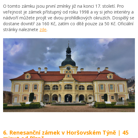
O tomto zámku jsou první zmínky již na konci 17. století. Pro
veřejnost je zámek přístupný od roku 1998 a vy si jeho interiéry a
nádvoří můžete projít ve dvou prohlídkových okruzích. Dospělý se
dostane dovnitř za 160 Kč, zatím co dítě pouze za 50 Kč. Oficiální
stránky naleznete
zde
.
6. Renesanční zámek v Horšovském Týně | 45