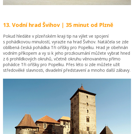
13. Vodní hrad Švihov | 35 minut od Plzně
Pokud hledáte v plzeňském kraji tip na výlet ve spojení
s pohádkovou minulostí, vyrazte na hrad Švihov. Natáčela se zde
oblíbená česká pohádka Tři oříšky pro Popelku. Hrad je obehnán
vodním příkopem a vy si k jeho prozkoumání můžete vybrat hned
z 6 prohlídkových okruhů, včetně okruhu věnovanému přímo
pohádce Tři oříšky pro Popelku. Přes léto si zde můžete užít
středověké slavnosti, divadelní představení a mnoho další zábavy.