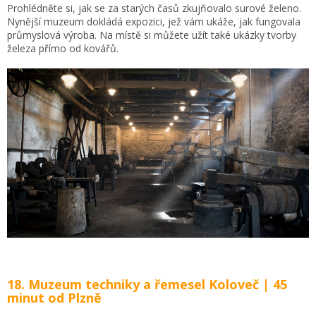
Prohlédněte si, jak se za starých časů zkujňovalo surové želeno.
Nynější muzeum dokládá expozici, jež vám ukáže, jak fungovala
průmyslová výroba. Na místě si můžete užít také ukázky tvorby
železa přímo od kovářů.
18. Muzeum techniky a řemesel Koloveč | 45
minut od Plzně