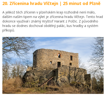
20. Zřícenina hradu Vlčtejn | 25 minut od Plzně
A jelikož těch zřícenin v plzeňském kraji rozhodně není málo,
dalším naším tipem na výlet je zřícenina hradu Vlčtejn. Tento hrad
dokonce využíval i známý Kryštof Harant z Polžic. Z původního
hradu se dodnes dochoval obdélný palác, kus hradby a systém
příkopů.