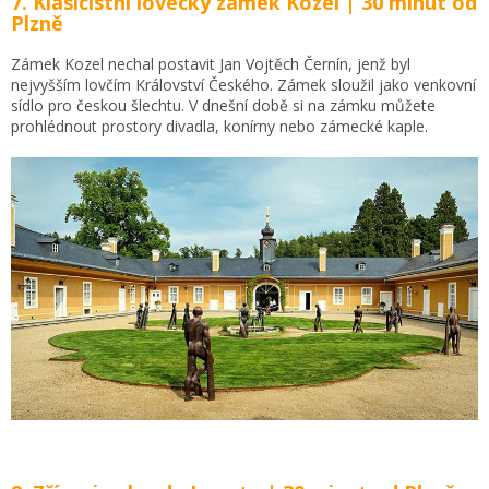
7. Klasicistní lovecký
zámek Kozel
| 30 minut od
Plzně
Zámek Kozel nechal postavit Jan Vojtěch Černín, jenž byl
nejvyšším lovčím Království Českého. Zámek sloužil jako venkovní
sídlo pro českou šlechtu. V dnešní době si na zámku můžete
prohlédnout prostory divadla, konírny nebo zámecké kaple.