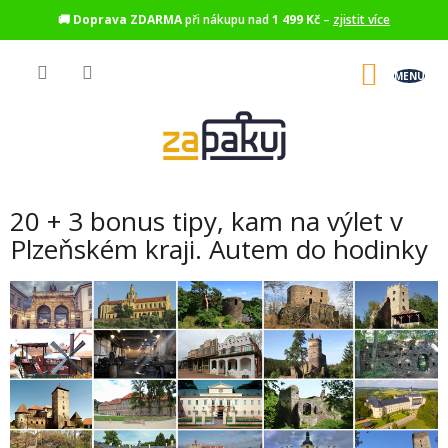
🚚
Doprava ZDARMA
při nákupu nad
1 499 Kč
–
zjistit více
Přejít
na
NÁKU
obsah
KOŠÍK
20 + 3 bonus tipy, kam na výlet v
Plzeňském kraji. Autem do hodinky